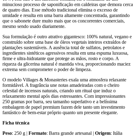
minucioso processo de saponificação em caldeiras que demora cerca
de quatro dias. Esse método tradicional elimina o excesso de
umidade e resulta em uma barra altamente concentrada, garantindo
que o sabonete dure muito mais que os concorrentes comerciais,
mesmo sendo usado diariamente.
Sua formulação é outro atrativo gigantesco: 100% natural, vegano e
construído sobre uma base de óleos vegetais inteiros extraídos de
plantações sustentáveis. A ausência total de sulfatos, petrolatos e
ingredientes sintéticos agressivos resulta em uma espuma luxuosa,
firme e ultra-hidratante que protege as mãos, rosto e corpo. A
riqueza da glicerina natural é mantida viva, proporcionando maciez
extrema sem comprometer o poder de limpeza.
O modelo Villages & Monasteries exala uma atmosfera relaxante
formidável. A fragrância une notas amadeiradas com o cheiro
celestial de incensos naturais, criando um ritual que induz o
relaxamento mental após dias estressantes. Com impressionantes
250 gramas por barra, seu tamanho superlativo e a belíssima
embalagem de papel premium fazem dele tanto um investimento
fantástico de bem-estar próprio quanto um presente elegante.
Ficha técnica
Peso
: 250 g |
Formato
: Barra grande artesanal |
Origem
: Itália