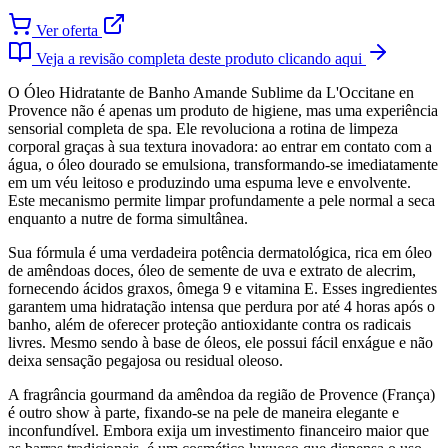
Ver oferta
Veja a revisão completa deste produto clicando aqui
O Óleo Hidratante de Banho Amande Sublime da L'Occitane en
Provence não é apenas um produto de higiene, mas uma experiência
sensorial completa de spa. Ele revoluciona a rotina de limpeza
corporal graças à sua textura inovadora: ao entrar em contato com a
água, o óleo dourado se emulsiona, transformando-se imediatamente
em um véu leitoso e produzindo uma espuma leve e envolvente.
Este mecanismo permite limpar profundamente a pele normal a seca
enquanto a nutre de forma simultânea.
Sua fórmula é uma verdadeira potência dermatológica, rica em óleo
de amêndoas doces, óleo de semente de uva e extrato de alecrim,
fornecendo ácidos graxos, ômega 9 e vitamina E. Esses ingredientes
garantem uma hidratação intensa que perdura por até 4 horas após o
banho, além de oferecer proteção antioxidante contra os radicais
livres. Mesmo sendo à base de óleos, ele possui fácil enxágue e não
deixa sensação pegajosa ou residual oleoso.
A fragrância gourmand da amêndoa da região de Provence (França)
é outro show à parte, fixando-se na pele de maneira elegante e
inconfundível. Embora exija um investimento financeiro maior que