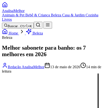
Analisa
Melhor
Animais & Pet
Bebê & Criança
Beleza
Casa & Jardim
Cozinha
Livros
Buscar...
Ctrl+K
Home
Beleza
Beleza
Melhor sabonete para banho: os 7
melhores em 2026
Redação AnalisaMelhor
13 de maio de 2026
14 min de
leitura