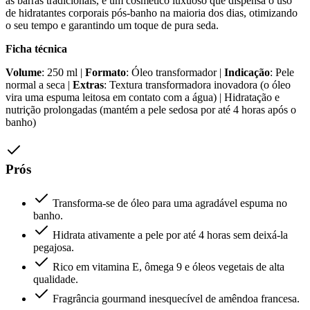
as barras tradicionais, é um cosmético luxuoso que dispensa o uso
de hidratantes corporais pós-banho na maioria dos dias, otimizando
o seu tempo e garantindo um toque de pura seda.
Ficha técnica
Volume
: 250 ml |
Formato
: Óleo transformador |
Indicação
: Pele
normal a seca |
Extras
: Textura transformadora inovadora (o óleo
vira uma espuma leitosa em contato com a água) | Hidratação e
nutrição prolongadas (mantém a pele sedosa por até 4 horas após o
banho)
Prós
Transforma-se de óleo para uma agradável espuma no
banho.
Hidrata ativamente a pele por até 4 horas sem deixá-la
pegajosa.
Rico em vitamina E, ômega 9 e óleos vegetais de alta
qualidade.
Fragrância gourmand inesquecível de amêndoa francesa.