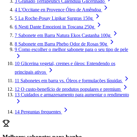
3
Granado Terrapeutics Calêndula Glicerinado
4
L'Occitane en Provence Óleo de Amêndoa
5
La Roche-Posay Lipikar Surgras 150g
6
Nesti Dante Emozioni in Toscana 250g
7
Sabonete em Barra Natura Ekos Castanha 100g
8
Sabonete em Barra Phebo Odor de Rosas 90g
9
Como escolher o melhor sabonete para o seu tipo de pele
10
Glicerina vegetal, cremes e óleos: Entendendo os
principais ativos
11
Sabonetes em barra vs. Óleos e formulações líquidas
12
O custo-benefício de produtos populares e premium
13
Cuidados e armazenamento para aumentar o rendimento
14
Perguntas frequentes
Melhores sabonetes para banho