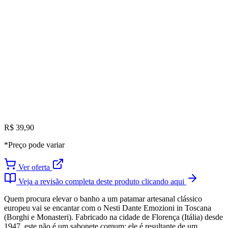
R$ 39,90
*Preço pode variar
Ver oferta
Veja a revisão completa deste produto clicando aqui
Quem procura elevar o banho a um patamar artesanal clássico
europeu vai se encantar com o Nesti Dante Emozioni in Toscana
(Borghi e Monasteri). Fabricado na cidade de Florença (Itália) desde
1947, este não é um sabonete comum; ele é resultante de um