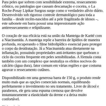
Para peles que sofrem com sensibilidade extrema, ressecamento
crônico, ou patologias que causam descamação e coceira, o La
Roche-Posay Lipikar Surgras surge como o verdadeiro alívio diário.
Desenvolvido sob rigoroso controle dermatológico para toda a
família – desde recém-nascidos até a pele fragilizada de idosos –,
este sabonete em barra possui uma impressionante ação
antirressecamento e relipidizante.
O coração de sua eficácia está na união da Manteiga de Karité com
a Niacinamida. A manteiga repõe a barreira de lipídios de maneira
profunda, recuperando o filme hidrolipídico essencial para proteger
o corpo da desidratação. Já a Niacinamida atua diretamente na
inflamação, possuindo propriedades anti-irritantes que quebram o
ciclo da coceira frequente em peles sensibilizadas. A fórmula conta
também com um complexo que neutraliza os efeitos nocivos do
calcário (água dura), fator comum em várias regiões e que costuma
agravar o ressecamento cutâneo.
Disponibilizado em uma generosa barra de 150 g, o produto rende
muito mais que as opções comerciais normais, equilibrando
perfeitamente o investimento no seu tratamento. Livre de álcool e
parabenos, ele gera uma espuma cremosa que devolve
instantaneamente a elasticidade da derme e a deixa muito
confortável.