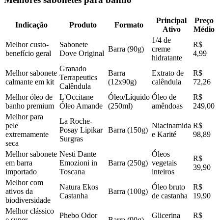
Principal
Preço
Indicação
Produto
Formato
Ativo
Médio
1/4 de
Melhor custo-
Sabonete
R$
Barra (90g)
creme
benefício geral
Dove Original
4,99
hidratante
Granado
Melhor sabonete
Barra
Extrato de
R$
Terrapeutics
calmante em kit
(12x90g)
calêndula
72,26
Calêndula
Melhor óleo de
L'Occitane
Óleo/Líquido
Óleo de
R$
banho premium
Óleo Amande
(250ml)
amêndoas
249,00
Melhor para
La Roche-
pele
Niacinamida
R$
Posay Lipikar
Barra (150g)
extremamente
e Karité
98,89
Surgras
seca
Melhor sabonete
Nesti Dante
Óleos
R$
em barra
Emozioni in
Barra (250g)
vegetais
39,90
importado
Toscana
inteiros
Melhor com
Natura Ekos
Óleo bruto
R$
ativos da
Barra (100g)
Castanha
de castanha
19,90
biodiversidade
Melhor clássico
Phebo Odor
Glicerina
R$
e super
Barra (90g)