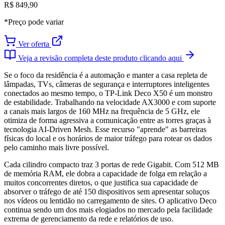
R$ 849,90
*Preço pode variar
Ver oferta
Veja a revisão completa deste produto clicando aqui
Se o foco da residência é a automação e manter a casa repleta de
lâmpadas, TVs, câmeras de segurança e interruptores inteligentes
conectados ao mesmo tempo, o TP-Link Deco X50 é um monstro
de estabilidade. Trabalhando na velocidade AX3000 e com suporte
a canais mais largos de 160 MHz na frequência de 5 GHz, ele
otimiza de forma agressiva a comunicação entre as torres graças à
tecnologia AI-Driven Mesh. Esse recurso "aprende" as barreiras
físicas do local e os horários de maior tráfego para rotear os dados
pelo caminho mais livre possível.
Cada cilindro compacto traz 3 portas de rede Gigabit. Com 512 MB
de memória RAM, ele dobra a capacidade de folga em relação a
muitos concorrentes diretos, o que justifica sua capacidade de
absorver o tráfego de até 150 dispositivos sem apresentar soluços
nos vídeos ou lentidão no carregamento de sites. O aplicativo Deco
continua sendo um dos mais elogiados no mercado pela facilidade
extrema de gerenciamento da rede e relatórios de uso.