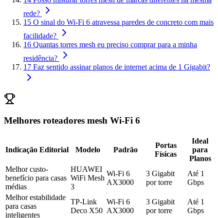
rede?
15
O sinal do Wi-Fi 6 atravessa paredes de concreto com mais
facilidade?
16
Quantas torres mesh eu preciso comprar para a minha
residência?
17
Faz sentido assinar planos de internet acima de 1 Gigabit?
Melhores roteadores mesh Wi-Fi 6
Ideal
Portas
Indicação Editorial
Modelo
Padrão
para
Físicas
Planos
Melhor custo-
HUAWEI
Wi-Fi 6
3 Gigabit
Até 1
benefício para casas
WiFi Mesh
AX3000
por torre
Gbps
médias
3
Melhor estabilidade
TP-Link
Wi-Fi 6
3 Gigabit
Até 1
para casas
Deco X50
AX3000
por torre
Gbps
inteligentes