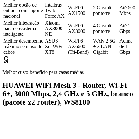
Melhor opção de
Intelbras
Wi-Fi 6
2 Gigabit
Até 600
entrada com suporte
Twibi
AX1500
por torre
Mbps
nacional
Force AX
Melhor integração
Xiaomi
Wi-Fi 6
4 Gigabit
Até 1
para ecossistema
AX3000
AX3000
por torre
Gbps
inteligente
NE
Melhor desempenho
ASUS
Wi-Fi 6
WAN 2.5G
Acima
máximo sem uso de
ZenWiFi
AX6600
+ 3 LAN
de 1
cabos
XT8
(Tri-Band)
Gigabit
Gbps
Melhor custo-benefício para casas médias
HUAWEI WiFi Mesh 3 - Router, Wi-Fi
6+, 3000 Mbps, 2,4 GHz e 5 GHz, branco
(pacote x2 router), WS8100