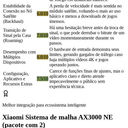
Estabilidade da
A perda de velocidade é mais sentida no
Conexão no Nó
módulo satélite, voltando-o mais ao uso
6.0/10
Satélite
básico e menos a downloads de jogos
(Backhaul)
imensos.
Há uma hesitação breve antes da troca de
Transição de
sinal, o que pode derrubar o bitrate de um
Sinal pela Casa
7.0/10
vídeo momentaneamente durante os
(Roaming)
passos.
O hardware de entrada demonstra seus
Desempenho com
limites, gerando gargalos de tráfego caso
Múltiplos
6.0/10
haja múltiplos vídeos 4K e jogos
Dispositivos
operando juntos.
Carece de funções finas de ajustes, mas o
Configuração,
aplicativo claro e direto atende
Aplicativo e
7.5/10
impecavelmente o público sem
Recursos Extras
experiência técnica.
Melhor integração para ecossistema inteligente
Xiaomi Sistema de malha AX3000 NE
(pacote com 2)