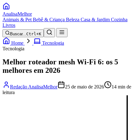
Analisa
Melhor
Animais & Pet
Bebê & Criança
Beleza
Casa & Jardim
Cozinha
Livros
Buscar...
Ctrl+K
Home
Tecnologia
Tecnologia
Melhor roteador mesh Wi-Fi 6: os 5
melhores em 2026
Redação AnalisaMelhor
25 de maio de 2026
14 min de
leitura