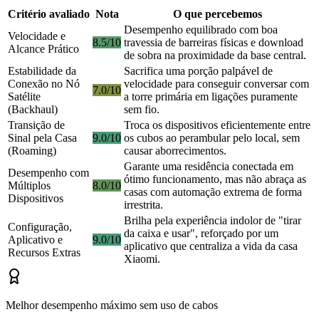
Critério avaliado
Nota
O que percebemos
Desempenho equilibrado com boa
Velocidade e
8.5/10
travessia de barreiras físicas e download
Alcance Prático
de sobra na proximidade da base central.
Estabilidade da
Sacrifica uma porção palpável de
Conexão no Nó
velocidade para conseguir conversar com
7.0/10
Satélite
a torre primária em ligações puramente
(Backhaul)
sem fio.
Transição de
Troca os dispositivos eficientemente entre
Sinal pela Casa
9.0/10
os cubos ao perambular pelo local, sem
(Roaming)
causar aborrecimentos.
Garante uma residência conectada em
Desempenho com
ótimo funcionamento, mas não abraça as
Múltiplos
8.0/10
casas com automação extrema de forma
Dispositivos
irrestrita.
Brilha pela experiência indolor de "tirar
Configuração,
da caixa e usar", reforçado por um
Aplicativo e
9.0/10
aplicativo que centraliza a vida da casa
Recursos Extras
Xiaomi.
Melhor desempenho máximo sem uso de cabos