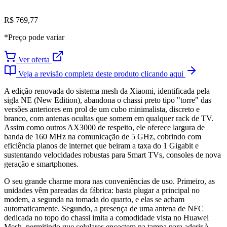
R$ 769,77
*Preço pode variar
Ver oferta
Veja a revisão completa deste produto clicando aqui
A edição renovada do sistema mesh da Xiaomi, identificada pela
sigla NE (New Edition), abandona o chassi preto tipo "torre" das
versões anteriores em prol de um cubo minimalista, discreto e
branco, com antenas ocultas que somem em qualquer rack de TV.
Assim como outros AX3000 de respeito, ele oferece largura de
banda de 160 MHz na comunicação de 5 GHz, cobrindo com
eficiência planos de internet que beiram a taxa do 1 Gigabit e
sustentando velocidades robustas para Smart TVs, consoles de nova
geração e smartphones.
O seu grande charme mora nas conveniências de uso. Primeiro, as
unidades vêm pareadas da fábrica: basta plugar a principal no
modem, a segunda na tomada do quarto, e elas se acham
automaticamente. Segundo, a presença de uma antena de NFC
dedicada no topo do chassi imita a comodidade vista no Huawei
Mesh, permitindo que celulares encostem na tampa para aderir à