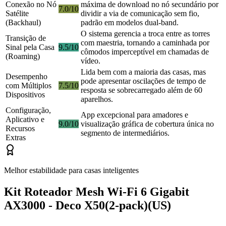
Conexão no Nó
máxima de download no nó secundário por
7.0/10
Satélite
dividir a via de comunicação sem fio,
(Backhaul)
padrão em modelos dual-band.
O sistema gerencia a troca entre as torres
Transição de
com maestria, tornando a caminhada por
Sinal pela Casa
9.5/10
cômodos imperceptível em chamadas de
(Roaming)
vídeo.
Lida bem com a maioria das casas, mas
Desempenho
pode apresentar oscilações de tempo de
com Múltiplos
7.5/10
resposta se sobrecarregado além de 60
Dispositivos
aparelhos.
Configuração,
App excepcional para amadores e
Aplicativo e
9.0/10
visualização gráfica de cobertura única no
Recursos
segmento de intermediários.
Extras
Melhor estabilidade para casas inteligentes
Kit Roteador Mesh Wi-Fi 6 Gigabit
AX3000 - Deco X50(2-pack)(US)