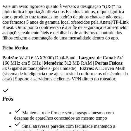
Vale um aviso rigoroso quanto à versão: a designação "(US)" no
título indica importação direta dos Estados Unidos, o que significa
que o produto traz tomadas no padrão de pinos chatos e não goza
dos famosos 5 anos de garantia local oferecidos pela Anatel/TP-Link
Brasil. Outro ponto controverso é a suíte de segurança HomeShield;
as opções realmente úteis e detalhadas de antivírus e controle dos
filhos exigem a contratação de uma mensalidade dentro do app.
Ficha técnica
Padrão
: Wi-Fi 6 (AX3000) Dual-Band |
Largura de Canal
: Até
160 MHz em 5 GHz |
Memória
: 512 MB RAM |
Portas Físicas
:
3x Gigabit autoadaptáveis (por unidade) |
Extras
: AI-Driven Mesh
(sistema de inteligência que ajusta o sinal conforme os obstáculos da
casa) | Suporte a servidores e clientes VPN direto no roteador.
Prós
Mantém a rede firme e sem engasgos mesmo com
dezenas de aparelhos conectados ao mesmo tempo
Sinal atravessa paredes com facilidade mantendo a