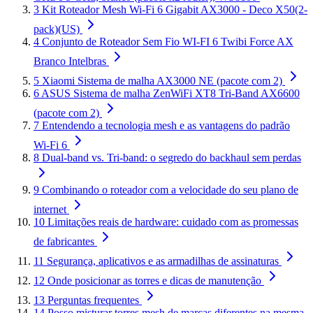
3
Kit Roteador Mesh Wi-Fi 6 Gigabit AX3000 - Deco X50(2-
pack)(US)
4
Conjunto de Roteador Sem Fio WI-FI 6 Twibi Force AX
Branco Intelbras
5
Xiaomi Sistema de malha AX3000 NE (pacote com 2)
6
ASUS Sistema de malha ZenWiFi XT8 Tri-Band AX6600
(pacote com 2)
7
Entendendo a tecnologia mesh e as vantagens do padrão
Wi-Fi 6
8
Dual-band vs. Tri-band: o segredo do backhaul sem perdas
9
Combinando o roteador com a velocidade do seu plano de
internet
10
Limitações reais de hardware: cuidado com as promessas
de fabricantes
11
Segurança, aplicativos e as armadilhas de assinaturas
12
Onde posicionar as torres e dicas de manutenção
13
Perguntas frequentes
14
Posso misturar torres mesh de marcas diferentes na mesma