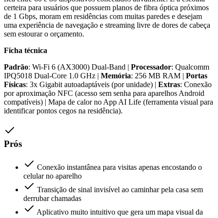
certeira para usuários que possuem planos de fibra óptica próximos
de 1 Gbps, moram em residências com muitas paredes e desejam
uma experiência de navegação e streaming livre de dores de cabeça
sem estourar o orçamento.
Ficha técnica
Padrão
: Wi-Fi 6 (AX3000) Dual-Band |
Processador
: Qualcomm
IPQ5018 Dual-Core 1.0 GHz |
Memória
: 256 MB RAM |
Portas
Físicas
: 3x Gigabit autoadaptáveis (por unidade) |
Extras
: Conexão
por aproximação NFC (acesso sem senha para aparelhos Android
compatíveis) | Mapa de calor no App AI Life (ferramenta visual para
identificar pontos cegos na residência).
Prós
Conexão instantânea para visitas apenas encostando o
celular no aparelho
Transição de sinal invisível ao caminhar pela casa sem
derrubar chamadas
Aplicativo muito intuitivo que gera um mapa visual da