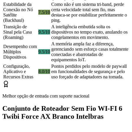
Estabilidade da
Como não é um sistema tri-band, perde
Conexão no Nó
certa velocidade total sem fio, mas
7.5/10
Satélite
destaca-se por estabilizar perfeitamente o
(Backhaul)
ping.
Transição de
A inteligência embutida solta os
Sinal pela Casa
9.5/10
dispositivos no tempo exato, anulando os
(Roaming)
congelamentos em movimento.
A memória ampla faz a diferença,
Desempenho com
gerenciando sem esforço casas totalmente
Múltiplos
9.5/10
conectadas e abarrotadas de
Dispositivos
equipamentos IoT.
Configuração,
Pontos perdidos pelo modelo de paywall
Aplicativo e
8.0/10
em funcionalidades de segurança e pelo
Recursos Extras
uso forçado de adaptadores na tomada.
Melhor opção de entrada com suporte nacional
Conjunto de Roteador Sem Fio WI-FI 6
Twibi Force AX Branco Intelbras