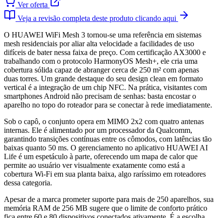
Ver oferta
Veja a revisão completa deste produto clicando aqui
O HUAWEI WiFi Mesh 3 tornou-se uma referência em sistemas
mesh residenciais por aliar alta velocidade a facilidades de uso
difíceis de bater nessa faixa de preço. Com certificação AX3000 e
trabalhando com o protocolo HarmonyOS Mesh+, ele cria uma
cobertura sólida capaz de abranger cerca de 250 m² com apenas
duas torres. Um grande destaque do seu design clean em formato
vertical é a integração de um chip NFC. Na prática, visitantes com
smartphones Android não precisam de senhas: basta encostar o
aparelho no topo do roteador para se conectar à rede imediatamente.
Sob o capô, o conjunto opera em MIMO 2x2 com quatro antenas
internas. Ele é alimentado por um processador da Qualcomm,
garantindo transições contínuas entre os cômodos, com latências tão
baixas quanto 50 ms. O gerenciamento no aplicativo HUAWEI AI
Life é um espetáculo à parte, oferecendo um mapa de calor que
permite ao usuário ver visualmente exatamente como está a
cobertura Wi-Fi em sua planta baixa, algo raríssimo em roteadores
dessa categoria.
Apesar de a marca prometer suporte para mais de 250 aparelhos, sua
memória RAM de 256 MB sugere que o limite de conforto prático
fica entre 60 e 80 dispositivos conectados ativamente. É a escolha