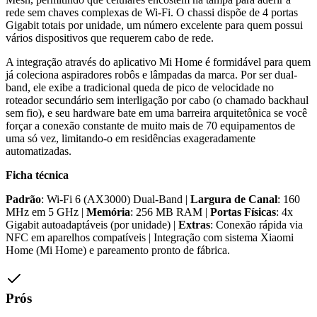
rede sem chaves complexas de Wi-Fi. O chassi dispõe de 4 portas
Gigabit totais por unidade, um número excelente para quem possui
vários dispositivos que requerem cabo de rede.
A integração através do aplicativo Mi Home é formidável para quem
já coleciona aspiradores robôs e lâmpadas da marca. Por ser dual-
band, ele exibe a tradicional queda de pico de velocidade no
roteador secundário sem interligação por cabo (o chamado backhaul
sem fio), e seu hardware bate em uma barreira arquitetônica se você
forçar a conexão constante de muito mais de 70 equipamentos de
uma só vez, limitando-o em residências exageradamente
automatizadas.
Ficha técnica
Padrão
: Wi-Fi 6 (AX3000) Dual-Band |
Largura de Canal
: 160
MHz em 5 GHz |
Memória
: 256 MB RAM |
Portas Físicas
: 4x
Gigabit autoadaptáveis (por unidade) |
Extras
: Conexão rápida via
NFC em aparelhos compatíveis | Integração com sistema Xiaomi
Home (Mi Home) e pareamento pronto de fábrica.
Prós