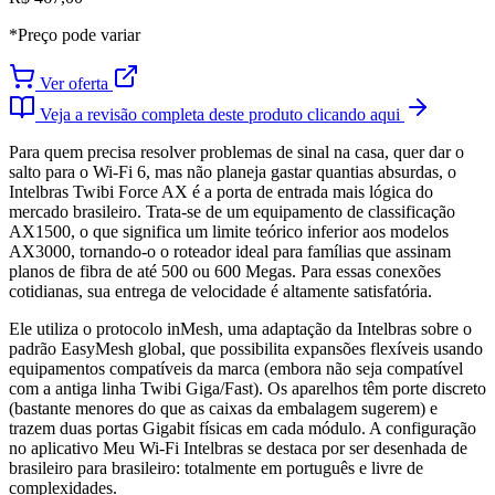
*Preço pode variar
Ver oferta
Veja a revisão completa deste produto clicando aqui
Para quem precisa resolver problemas de sinal na casa, quer dar o
salto para o Wi-Fi 6, mas não planeja gastar quantias absurdas, o
Intelbras Twibi Force AX é a porta de entrada mais lógica do
mercado brasileiro. Trata-se de um equipamento de classificação
AX1500, o que significa um limite teórico inferior aos modelos
AX3000, tornando-o o roteador ideal para famílias que assinam
planos de fibra de até 500 ou 600 Megas. Para essas conexões
cotidianas, sua entrega de velocidade é altamente satisfatória.
Ele utiliza o protocolo inMesh, uma adaptação da Intelbras sobre o
padrão EasyMesh global, que possibilita expansões flexíveis usando
equipamentos compatíveis da marca (embora não seja compatível
com a antiga linha Twibi Giga/Fast). Os aparelhos têm porte discreto
(bastante menores do que as caixas da embalagem sugerem) e
trazem duas portas Gigabit físicas em cada módulo. A configuração
no aplicativo Meu Wi-Fi Intelbras se destaca por ser desenhada de
brasileiro para brasileiro: totalmente em português e livre de
complexidades.