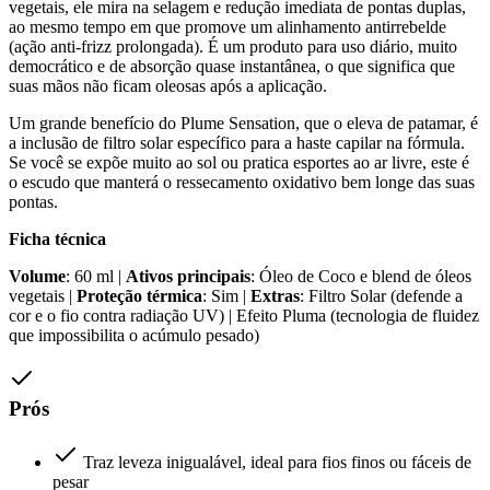
vegetais, ele mira na selagem e redução imediata de pontas duplas,
ao mesmo tempo em que promove um alinhamento antirrebelde
(ação anti-frizz prolongada). É um produto para uso diário, muito
democrático e de absorção quase instantânea, o que significa que
suas mãos não ficam oleosas após a aplicação.
Um grande benefício do Plume Sensation, que o eleva de patamar, é
a inclusão de filtro solar específico para a haste capilar na fórmula.
Se você se expõe muito ao sol ou pratica esportes ao ar livre, este é
o escudo que manterá o ressecamento oxidativo bem longe das suas
pontas.
Ficha técnica
Volume
: 60 ml |
Ativos principais
: Óleo de Coco e blend de óleos
vegetais |
Proteção térmica
: Sim |
Extras
: Filtro Solar (defende a
cor e o fio contra radiação UV) | Efeito Pluma (tecnologia de fluidez
que impossibilita o acúmulo pesado)
Prós
Traz leveza inigualável, ideal para fios finos ou fáceis de
pesar