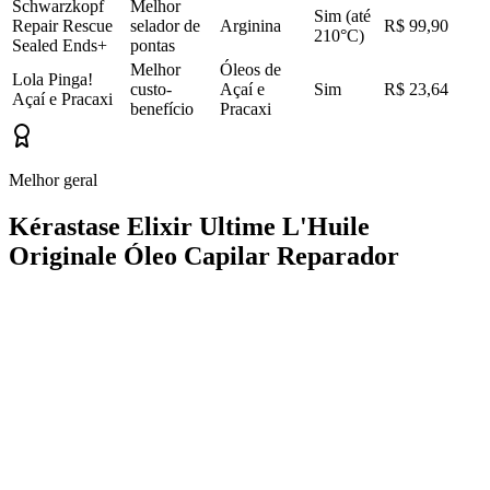
Schwarzkopf
Melhor
Sim (até
Repair Rescue
selador de
Arginina
R$ 99,90
210°C)
Sealed Ends+
pontas
Melhor
Óleos de
Lola Pinga!
custo-
Açaí e
Sim
R$ 23,64
Açaí e Pracaxi
benefício
Pracaxi
Melhor geral
Kérastase Elixir Ultime L'Huile
Originale Óleo Capilar Reparador