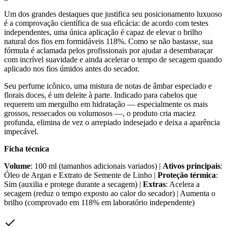
Um dos grandes destaques que justifica seu posicionamento luxuoso
é a comprovação científica de sua eficácia: de acordo com testes
independentes, uma única aplicação é capaz de elevar o brilho
natural dos fios em formidáveis 118%. Como se não bastasse, sua
fórmula é aclamada pelos profissionais por ajudar a desembaraçar
com incrível suavidade e ainda acelerar o tempo de secagem quando
aplicado nos fios úmidos antes do secador.
Seu perfume icônico, uma mistura de notas de âmbar especiado e
florais doces, é um deleite à parte. Indicado para cabelos que
requerem um mergulho em hidratação — especialmente os mais
grossos, ressecados ou volumosos —, o produto cria maciez
profunda, elimina de vez o arrepiado indesejado e deixa a aparência
impecável.
Ficha técnica
Volume
: 100 ml (tamanhos adicionais variados) |
Ativos principais
:
Óleo de Argan e Extrato de Semente de Linho |
Proteção térmica
:
Sim (auxilia e protege durante a secagem) |
Extras
: Acelera a
secagem (reduz o tempo exposto ao calor do secador) | Aumenta o
brilho (comprovado em 118% em laboratório independente)