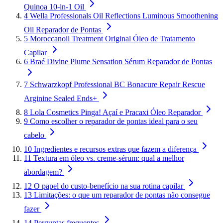
Quinoa 10-in-1 Oil
4
Wella Professionals Oil Reflections Luminous Smoothening
Oil Reparador de Pontas
5
Moroccanoil Treatment Original Óleo de Tratamento
Capilar
6
Braé Divine Plume Sensation Sérum Reparador de Pontas
7
Schwarzkopf Professional BC Bonacure Repair Rescue
Arginine Sealed Ends+
8
Lola Cosmetics Pinga! Açaí e Pracaxi Óleo Reparador
9
Como escolher o reparador de pontas ideal para o seu
cabelo
10
Ingredientes e recursos extras que fazem a diferença
11
Textura em óleo vs. creme-sérum: qual a melhor
abordagem?
12
O papel do custo-benefício na sua rotina capilar
13
Limitações: o que um reparador de pontas não consegue
fazer
14
Perguntas frequentes