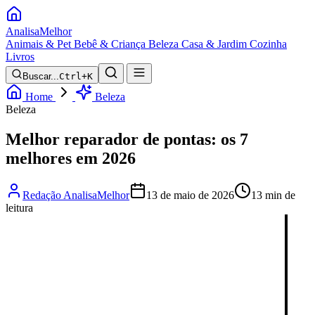
Analisa
Melhor
Animais & Pet
Bebê & Criança
Beleza
Casa & Jardim
Cozinha
Livros
Buscar...
Ctrl+K
Home
Beleza
Beleza
Melhor reparador de pontas: os 7
melhores em 2026
Redação AnalisaMelhor
13 de maio de 2026
13 min de
leitura