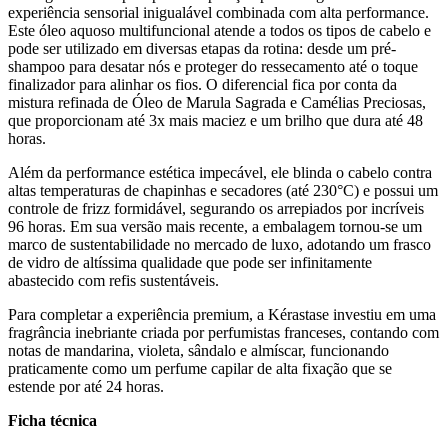
experiência sensorial inigualável combinada com alta performance.
Este óleo aquoso multifuncional atende a todos os tipos de cabelo e
pode ser utilizado em diversas etapas da rotina: desde um pré-
shampoo para desatar nós e proteger do ressecamento até o toque
finalizador para alinhar os fios. O diferencial fica por conta da
mistura refinada de Óleo de Marula Sagrada e Camélias Preciosas,
que proporcionam até 3x mais maciez e um brilho que dura até 48
horas.
Além da performance estética impecável, ele blinda o cabelo contra
altas temperaturas de chapinhas e secadores (até 230°C) e possui um
controle de frizz formidável, segurando os arrepiados por incríveis
96 horas. Em sua versão mais recente, a embalagem tornou-se um
marco de sustentabilidade no mercado de luxo, adotando um frasco
de vidro de altíssima qualidade que pode ser infinitamente
abastecido com refis sustentáveis.
Para completar a experiência premium, a Kérastase investiu em uma
fragrância inebriante criada por perfumistas franceses, contando com
notas de mandarina, violeta, sândalo e almíscar, funcionando
praticamente como um perfume capilar de alta fixação que se
estende por até 24 horas.
Ficha técnica