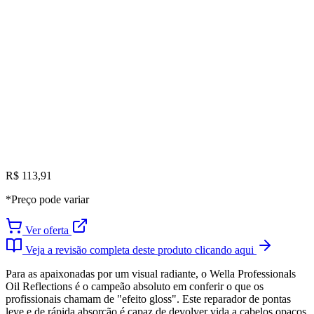
R$ 113,91
*Preço pode variar
Ver oferta
Veja a revisão completa deste produto clicando aqui
Para as apaixonadas por um visual radiante, o Wella Professionals
Oil Reflections é o campeão absoluto em conferir o que os
profissionais chamam de "efeito gloss". Este reparador de pontas
leve e de rápida absorção é capaz de devolver vida a cabelos opacos