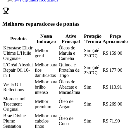
Melhores reparadores de pontas
Nossa
Ativo
Proteção
Preço
Produto
Indicação
Principal
Térmica
Aproximado
Kérastase Elixir
Óleos de
Melhor
Sim (até
Ultime L'Huile
Marula e
R$ 159,00
geral
230°C)
Originale
Camélia
L'Oréal Absolut
Melhor para
Quinoa e
Sim (até
Repair Oil 10-
fios
Proteína de
R$ 177,06
230°C)
in-1
danificados
Trigo
Melhor para
Óleos de
Wella Oil
brilho
Abacate e
Sim
R$ 113,91
Reflections
intenso
Macadâmia
Moroccanoil
Melhor
Óleo de
Treatment
Sim
R$ 269,00
premium
Argan
Original
Braé Divine
Melhor para
Óleo de
Plume
cabelos
Sim
R$ 71,90
Coco
Sensation
finos