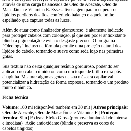
através de uma carga balanceada de Óleo de Abacate, Óleo de
Macadâmia e Vitamina E. Esses ativos agem para recuperar os
lipídios perdidos dos fios, conferindo balanço e aquele brilho
espelhado que captura todas as luzes.
Além de atuar como finalizador glamouroso, é altamente indicado
para proteger cabelos com coloração, já que seu poder antioxidante
blinda a pigmentação e evita o desgaste precoce. O programa
"Oleology" incluso na fórmula permite uma proteção natural dos
lípidos do cabelo, tornando-o suave como seda logo nas primeiras
gotas.
Sua textura não deixa qualquer resíduo gorduroso, podendo ser
aplicado no cabelo úmido ou como um toque de brilho extra pós-
chapinha. Misturar algumas gotas na sua máscara capilar vai
potencializar a hidratação de forma expressa, tornando-o um produto
muito dinâmico.
Ficha técnica
Volume
: 100 ml (disponível também em 30 ml) |
Ativos principais
:
Óleo de Abacate, Óleo de Macadâmia e Vitamina E |
Proteção
térmica
: Sim |
Extras
: Efeito Gloss (promove luminosidade intensa
e imediata) | Ação antioxidante (blinda e preserva as cores de
cabelos tingidos)