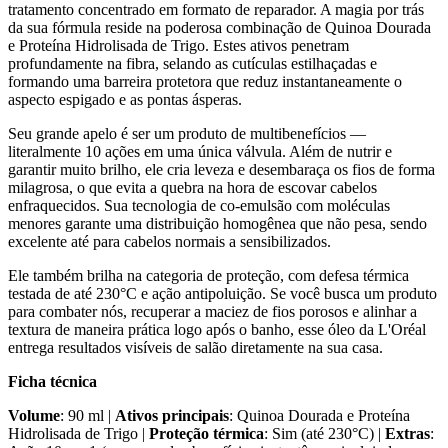
tratamento concentrado em formato de reparador. A magia por trás
da sua fórmula reside na poderosa combinação de Quinoa Dourada
e Proteína Hidrolisada de Trigo. Estes ativos penetram
profundamente na fibra, selando as cutículas estilhaçadas e
formando uma barreira protetora que reduz instantaneamente o
aspecto espigado e as pontas ásperas.
Seu grande apelo é ser um produto de multibenefícios —
literalmente 10 ações em uma única válvula. Além de nutrir e
garantir muito brilho, ele cria leveza e desembaraça os fios de forma
milagrosa, o que evita a quebra na hora de escovar cabelos
enfraquecidos. Sua tecnologia de co-emulsão com moléculas
menores garante uma distribuição homogênea que não pesa, sendo
excelente até para cabelos normais a sensibilizados.
Ele também brilha na categoria de proteção, com defesa térmica
testada de até 230°C e ação antipoluição. Se você busca um produto
para combater nós, recuperar a maciez de fios porosos e alinhar a
textura de maneira prática logo após o banho, esse óleo da L'Oréal
entrega resultados visíveis de salão diretamente na sua casa.
Ficha técnica
Volume
: 90 ml |
Ativos principais
: Quinoa Dourada e Proteína
Hidrolisada de Trigo |
Proteção térmica
: Sim (até 230°C) |
Extras
: