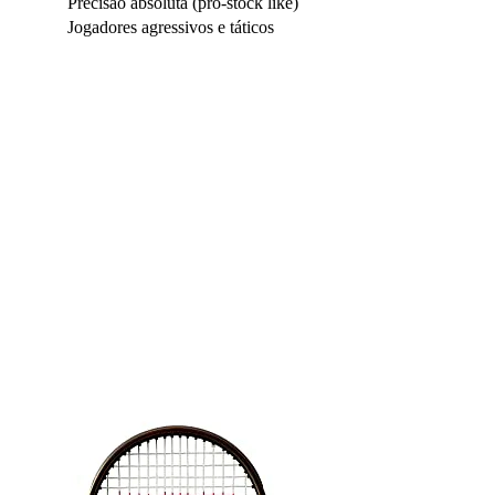
Precisão absoluta (pro-stock like)
Jogadores agressivos e táticos