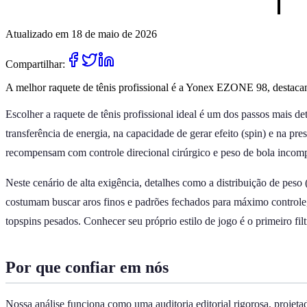
Atualizado em 18 de maio de 2026
Compartilhar:
A melhor raquete de tênis profissional é a Yonex EZONE 98, destacand
Escolher a raquete de tênis profissional ideal é um dos passos mais 
transferência de energia, na capacidade de gerar efeito (spin) e na p
recompensam com controle direcional cirúrgico e peso de bola incomp
Neste cenário de alta exigência, detalhes como a distribuição de pe
costumam buscar aros finos e padrões fechados para máximo controle,
topspins pesados. Conhecer seu próprio estilo de jogo é o primeiro fil
Por que confiar em nós
Nossa análise funciona como uma auditoria editorial rigorosa, projet