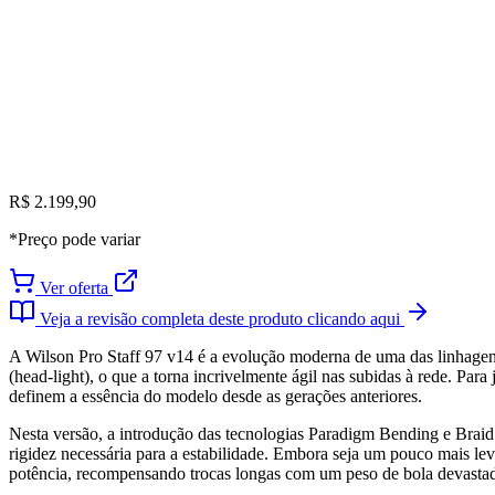
R$ 2.199,90
*Preço pode variar
Ver oferta
Veja a revisão completa deste produto clicando aqui
A Wilson Pro Staff 97 v14 é a evolução moderna de uma das linhagens 
(head-light), o que a torna incrivelmente ágil nas subidas à rede. Par
definem a essência do modelo desde as gerações anteriores.
Nesta versão, a introdução das tecnologias Paradigm Bending e Braid
rigidez necessária para a estabilidade. Embora seja um pouco mais le
potência, recompensando trocas longas com um peso de bola devastad