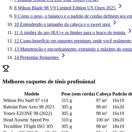
8
Wilson Blade 98 V9 Limited Edition US Open 2025
9
Como o peso, o balanço e o padrão de cordas definem seu est
10
Entendendo o tamanho da cabeça e o sweet spot
11
A rigidez do aro (RA) e os limites para o braço do tenista
12
Custo-benefício em raquetes premium: onde você realmente 
13
Manutenção e encordoamento: extraindo o máximo do equi
14
Perguntas frequentes
Melhores raquetes de tênis profissional
Modelo
Peso (sem corda)
Cabeça
Padrão d
Wilson Pro Staff 97 v14
315 g
97 in²
16x19
Babolat Pure Aero 98 2023
305 g
98 in²
16x20
Yonex EZONE 98 (2022)
305 g
98 in²
16x19
Head Auxetic Speed Pro
310 g
100 in²
18x20
Tecnifibre TFight ISO 305
305 g
98 in²
18x19