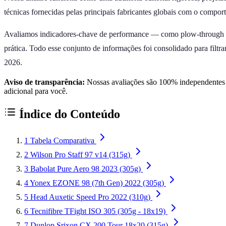
técnicas fornecidas pelas principais fabricantes globais com o comport
Avaliamos indicadores-chave de performance — como plow-through (cap
prática. Todo esse conjunto de informações foi consolidado para filtr
2026.
Aviso de transparência:
Nossas avaliações são 100% independentes e
adicional para você.
Índice do Conteúdo
1
Tabela Comparativa
2
Wilson Pro Staff 97 v14 (315g)
3
Babolat Pure Aero 98 2023 (305g)
4
Yonex EZONE 98 (7th Gen) 2022 (305g)
5
Head Auxetic Speed Pro 2022 (310g)
6
Tecnifibre TFight ISO 305 (305g - 18x19)
7
Dunlop Srixon CX 200 Tour 18x20 (315g)