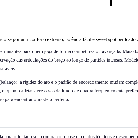
o-se por unir conforto extremo, potência fácil e sweet spot perdoador.
determinantes para quem joga de forma competitiva ou avançada. Mais do
reservação das articulações do braço ao longo de partidas intensas. Mod
aráveis.
so (balanço), a rigidez do aro e o padrão de encordoamento mudam comp
 enquanto atletas agressivos de fundo de quadra frequentemente prefer
tro para encontrar o modelo perfeito.
ada para orientar a sua compra com base em dados técnicos e desempenho