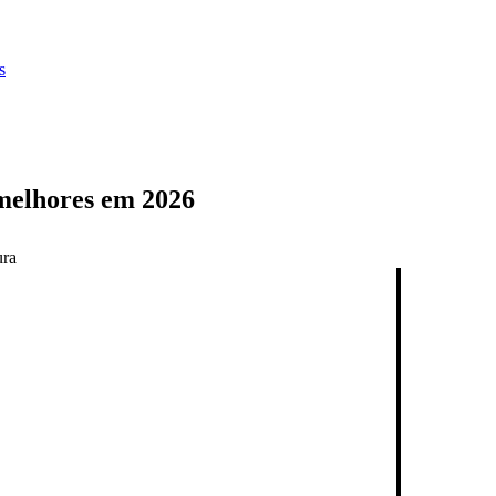
s
 melhores em 2026
ura