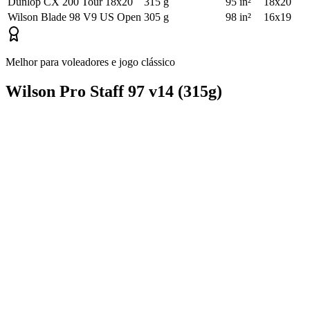
Dunlop CX 200 Tour 18x20
315 g
95 in²
18x20
Wilson Blade 98 V9 US Open
305 g
98 in²
16x19
Melhor para voleadores e jogo clássico
Wilson Pro Staff 97 v14 (315g)