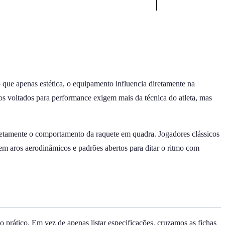
 que apenas estética, o equipamento influencia diretamente na
elos voltados para performance exigem mais da técnica do atleta, mas
letamente o comportamento da raquete em quadra. Jogadores clássicos
em aros aerodinâmicos e padrões abertos para ditar o ritmo com
 prático. Em vez de apenas listar especificações, cruzamos as fichas