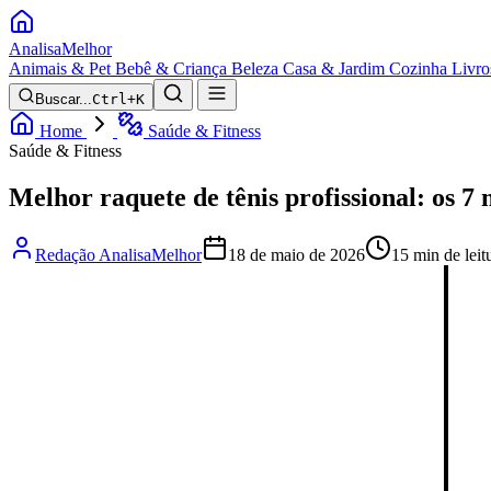
Analisa
Melhor
Animais & Pet
Bebê & Criança
Beleza
Casa & Jardim
Cozinha
Livro
Buscar...
Ctrl+K
Home
Saúde & Fitness
Saúde & Fitness
Melhor raquete de tênis profissional: os 7
Redação AnalisaMelhor
18 de maio de 2026
15 min de leit