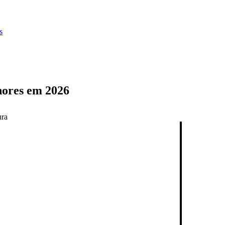
s
hores em 2026
ura