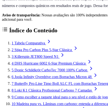
números e compostos químicos em resultados reais de jogo. Dessa fo
Aviso de transparência:
Nossas avaliações são 100% independentes e
adicional para você.
Índice do Conteúdo
1
Tabela Comparativa
2
Stiga Pro Carbon Plus 5-Star Clássica
3
Killerspin JET800 Speed N1
4
DHS Hurricane 6002 6-Star Premium Clássica
5
Donic Schildkröt CarboTec 7000 100% Carbon
6
Joola Infinity Overdrive com Borrachas Micron 48
7
Butterfly Pro-Line Timo Boll ALC FL com Borrachas Tener
8
Loki K1 Clássica Profissional Carbono 7 Camadas
9
Como escolher a raquete ideal para o seu nível e estilo de jog
10
Madeira pura vs. Lâminas com carbono: entenda a diferença 