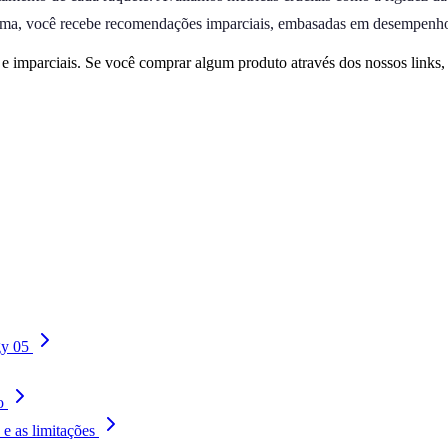
rma, você recebe recomendações imparciais, embasadas em desempenho 
 imparciais. Se você comprar algum produto através dos nossos links
gy 05
o
e as limitações