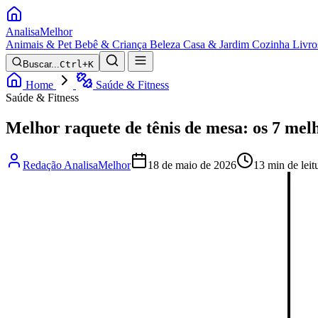
Analisa
Melhor
Animais & Pet
Bebê & Criança
Beleza
Casa & Jardim
Cozinha
Livro
Buscar...
Ctrl+K
Home
Saúde & Fitness
Saúde & Fitness
Melhor raquete de tênis de mesa: os 7 mel
Redação AnalisaMelhor
18 de maio de 2026
13 min de leit