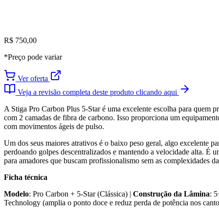
R$ 750,00
*Preço pode variar
Ver oferta
Veja a revisão completa deste produto clicando aqui
A Stiga Pro Carbon Plus 5-Star é uma excelente escolha para quem pr
com 2 camadas de fibra de carbono. Isso proporciona um equipamento m
com movimentos ágeis de pulso.
Um dos seus maiores atrativos é o baixo peso geral, algo excelente pa
perdoando golpes descentralizados e mantendo a velocidade alta. É 
para amadores que buscam profissionalismo sem as complexidades d
Ficha técnica
Modelo
: Pro Carbon + 5-Star (Clássica) |
Construção da Lâmina
: 
Technology (amplia o ponto doce e reduz perda de potência nos cant