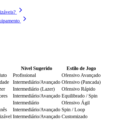
izáveis?
quipamento
Nível Sugerido
Estilo de Jogo
luto
Profissional
Ofensivo Avançado
idade
Intermediário/Avançado
Ofensivo (Pancada)
zer
Intermediário (Lazer)
Ofensivo Rápido
ores
Intermediário/Avançado
Equilibrado / Spin
Intermediário
Ofensivo Ágil
inês
Intermediário/Avançado
Spin / Loop
izável
Intermediário/Avançado
Customizado