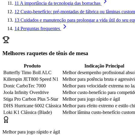
11
A importância da tecnologia das borrachas
12
Custo-benefício: pré-montadas de fábrica ou lâminas custom
13
Cuidados e manutenção para prolongar a vida útil do seu e
14
Perguntas frequentes
Melhores raquetes de tênis de mesa
Produto
Indicação Principal
Butterfly Timo Boll ALC
Melhor desempenho profissional abso
Killerspin JET800 Speed N1
Melhor para potência bruta e agressiv
Donic CarboTec 7000
Melhor para velocidade extrema no la
Joola Infinity Overdrive
Melhor custo-benefício para competid
Stiga Pro Carbon Plus 5-Star
Melhor para jogo rápido e ágil
DHS Hurricane 6002 Clássica
Melhor para efeito extremo e estilo ch
Loki K1 Clássica (Blade)
Melhor lâmina custo-benefício custom
Melhor para jogo rápido e ágil