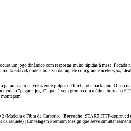
ocura um jogo dinâmico com respostas muito rápidas à mesa. Focada no
uito estável, onde a bola sai da raquete com grande aceleração, ideal 
ra garantir a troca veloz entre golpes de forehand e backhand. O uso da
um modelo "pegar e jogar", que já vem pronto com a ótima borracha S
a montagem.
5+2 (Madeira e Fibra de Carbono) |
Borracha
: STAR5 ITTF-approved 
os da raquete) | Embalagem Premium (design que serve simultaneamente