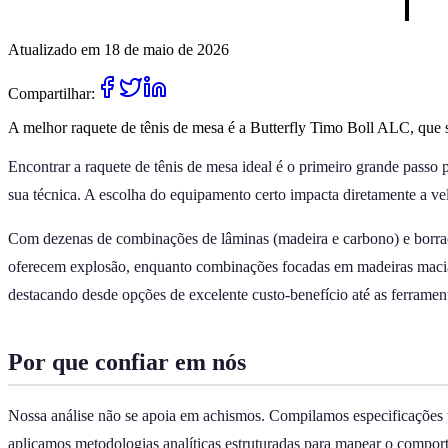
Atualizado em 18 de maio de 2026
Compartilhar:
A melhor raquete de tênis de mesa é a Butterfly Timo Boll ALC, que s
Encontrar a raquete de tênis de mesa ideal é o primeiro grande passo 
sua técnica. A escolha do equipamento certo impacta diretamente a vel
Com dezenas de combinações de lâminas (madeira e carbono) e borrach
oferecem explosão, enquanto combinações focadas em madeiras macias 
destacando desde opções de excelente custo-benefício até as ferrament
Por que confiar em nós
Nossa análise não se apoia em achismos. Compilamos especificações t
aplicamos metodologias analíticas estruturadas para mapear o comport