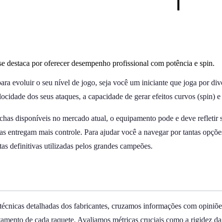
e destaca por oferecer desempenho profissional com potência e spin.
para evoluir o seu nível de jogo, seja você um iniciante que joga por 
ocidade dos seus ataques, a capacidade de gerar efeitos curvos (spin) e
as disponíveis no mercado atual, o equipamento pode e deve refletir 
entregam mais controle. Para ajudar você a navegar por tantas opções 
as definitivas utilizadas pelos grandes campeões.
écnicas detalhadas dos fabricantes, cruzamos informações com opiniõe
amento de cada raquete. Avaliamos métricas cruciais como a rigidez da