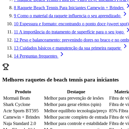
8
Raquete Beach Tennis Para Iniciantes Camewin + Brindes
9
Como o material da raquete influencia o seu aprendizado
10
Espessura e formato: encontrando o ponto doce (sweet spot)
11
A importância do tratamento de superfície para o seu jogo
12
Peso e balanceamento: prevenindo dores no braço e no omb
13
Cuidados básicos e manutenção da sua primeira raquete
14
Perguntas frequentes
Melhores raquetes de beach tennis para iniciantes
Produto
Destaque
Materia
Mormaii Beats
Melhor para prevenção de lesões
Fibra de v
Shark Cyclone
Melhor para gerar efeitos (spin)
Fibra de v
Acte Sports BT595
Melhor equilíbrio tecnologia/preço
85% Fibra 
Camewin + Brindes
Melhor pacote completo de entrada
Fibra de v
Naja Standard 2.0
Melhor para controle e estabilidade
Fibra de v