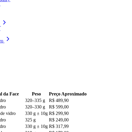
ro
l da Face
Peso
Preço Aproximado
idro
320–335 g
R$ 489,90
idro
320–330 g
R$ 599,00
de vidro
330 g ± 10g
R$ 299,90
idro
325 g
R$ 249,00
idro
330 g ± 10g
R$ 317,99