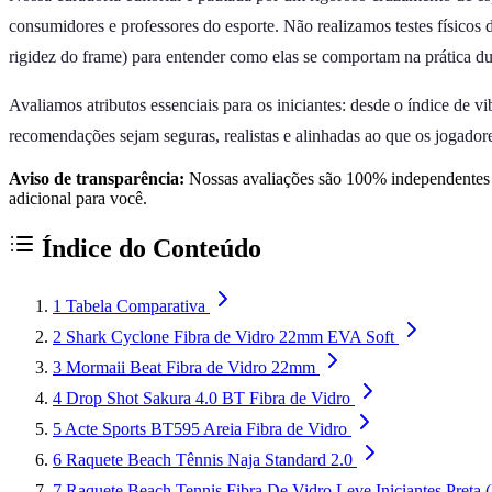
consumidores e professores do esporte. Não realizamos testes físicos
rigidez do frame) para entender como elas se comportam na prática du
Avaliamos atributos essenciais para os iniciantes: desde o índice de 
recomendações sejam seguras, realistas e alinhadas ao que os jogador
Aviso de transparência:
Nossas avaliações são 100% independentes e
adicional para você.
Índice do Conteúdo
1
Tabela Comparativa
2
Shark Cyclone Fibra de Vidro 22mm EVA Soft
3
Mormaii Beat Fibra de Vidro 22mm
4
Drop Shot Sakura 4.0 BT Fibra de Vidro
5
Acte Sports BT595 Areia Fibra de Vidro
6
Raquete Beach Tênnis Naja Standard 2.0
7
Raquete Beach Tennis Fibra De Vidro Leve Iniciantes Preta 