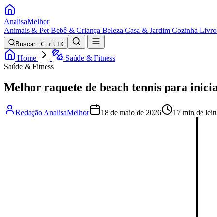
Analisa
Melhor
Animais & Pet
Bebê & Criança
Beleza
Casa & Jardim
Cozinha
Livro
Buscar...
Ctrl+K
Home
Saúde & Fitness
Saúde & Fitness
Melhor raquete de beach tennis para inici
Redação AnalisaMelhor
18 de maio de 2026
17 min de leit