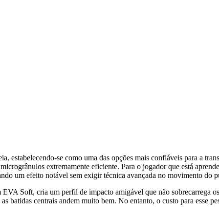
a, estabelecendo-se como uma das opções mais confiáveis para a transiç
de microgrânulos extremamente eficiente. Para o jogador que está apre
gando um efeito notável sem exigir técnica avançada no movimento do 
m EVA Soft, cria um perfil de impacto amigável que não sobrecarrega o
as batidas centrais andem muito bem. No entanto, o custo para esse pes