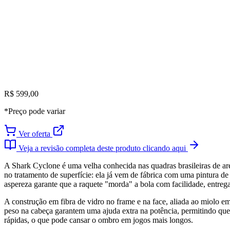
R$ 599,00
*Preço pode variar
Ver oferta
Veja a revisão completa deste produto clicando aqui
A Shark Cyclone é uma velha conhecida nas quadras brasileiras de arei
no tratamento de superfície: ela já vem de fábrica com uma pintura 
aspereza garante que a raquete "morda" a bola com facilidade, entre
A construção em fibra de vidro no frame e na face, aliada ao miolo e
peso na cabeça garantem uma ajuda extra na potência, permitindo que 
rápidas, o que pode cansar o ombro em jogos mais longos.