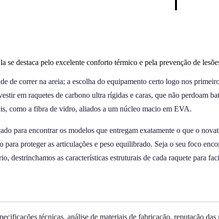
la se destaca pelo excelente conforto térmico e pela prevenção de lesõe
e de correr na areia; a escolha do equipamento certo logo nos primeiro
stir em raquetes de carbono ultra rígidas e caras, que não perdoam ba
íveis, como a fibra de vidro, aliados a um núcleo macio em EVA.
cado para encontrar os modelos que entregam exatamente o que o nova
para proteger as articulações e peso equilibrado. Seja o seu foco enco
, destrinchamos as características estruturais de cada raquete para facil
pecificações técnicas, análise de materiais de fabricação, reputação d