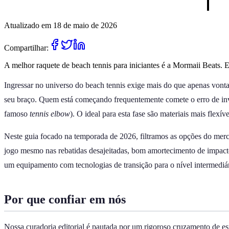
Atualizado em 18 de maio de 2026
Compartilhar:
A melhor raquete de beach tennis para iniciantes é a Mormaii Beats. E
Ingressar no universo do beach tennis exige mais do que apenas vontad
seu braço. Quem está começando frequentemente comete o erro de inve
famoso
tennis elbow
). O ideal para esta fase são materiais mais flex
Neste guia focado na temporada de 2026, filtramos as opções do mer
jogo mesmo nas rebatidas desajeitadas, bom amortecimento de impacto 
um equipamento com tecnologias de transição para o nível intermediário
Por que confiar em nós
Nossa curadoria editorial é pautada por um rigoroso cruzamento de es