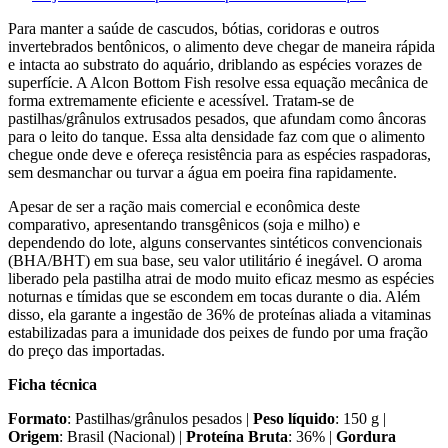
Para manter a saúde de cascudos, bótias, coridoras e outros
invertebrados bentônicos, o alimento deve chegar de maneira rápida
e intacta ao substrato do aquário, driblando as espécies vorazes de
superfície. A Alcon Bottom Fish resolve essa equação mecânica de
forma extremamente eficiente e acessível. Tratam-se de
pastilhas/grânulos extrusados pesados, que afundam como âncoras
para o leito do tanque. Essa alta densidade faz com que o alimento
chegue onde deve e ofereça resistência para as espécies raspadoras,
sem desmanchar ou turvar a água em poeira fina rapidamente.
Apesar de ser a ração mais comercial e econômica deste
comparativo, apresentando transgênicos (soja e milho) e
dependendo do lote, alguns conservantes sintéticos convencionais
(BHA/BHT) em sua base, seu valor utilitário é inegável. O aroma
liberado pela pastilha atrai de modo muito eficaz mesmo as espécies
noturnas e tímidas que se escondem em tocas durante o dia. Além
disso, ela garante a ingestão de 36% de proteínas aliada a vitaminas
estabilizadas para a imunidade dos peixes de fundo por uma fração
do preço das importadas.
Ficha técnica
Formato
: Pastilhas/grânulos pesados |
Peso líquido
: 150 g |
Origem
: Brasil (Nacional) |
Proteína Bruta
: 36% |
Gordura