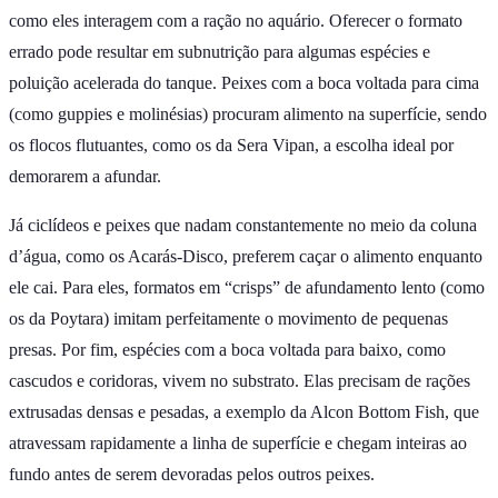
como eles interagem com a ração no aquário. Oferecer o formato
errado pode resultar em subnutrição para algumas espécies e
poluição acelerada do tanque. Peixes com a boca voltada para cima
(como guppies e molinésias) procuram alimento na superfície, sendo
os flocos flutuantes, como os da Sera Vipan, a escolha ideal por
demorarem a afundar.
Já ciclídeos e peixes que nadam constantemente no meio da coluna
d’água, como os Acarás-Disco, preferem caçar o alimento enquanto
ele cai. Para eles, formatos em “crisps” de afundamento lento (como
os da Poytara) imitam perfeitamente o movimento de pequenas
presas. Por fim, espécies com a boca voltada para baixo, como
cascudos e coridoras, vivem no substrato. Elas precisam de rações
extrusadas densas e pesadas, a exemplo da Alcon Bottom Fish, que
atravessam rapidamente a linha de superfície e chegam inteiras ao
fundo antes de serem devoradas pelos outros peixes.