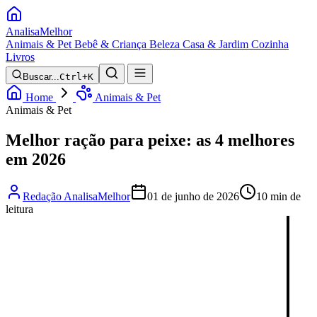
Analisa
Melhor
Animais & Pet
Bebê & Criança
Beleza
Casa & Jardim
Cozinha
Livros
Buscar...
Ctrl+K
Home
Animais & Pet
Animais & Pet
Melhor ração para peixe: as 4 melhores
em 2026
Redação AnalisaMelhor
01 de junho de 2026
10 min de
leitura