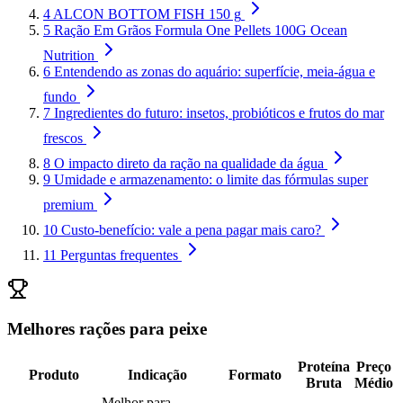
4
ALCON BOTTOM FISH 150 g
5
Ração Em Grãos Formula One Pellets 100G Ocean
Nutrition
6
Entendendo as zonas do aquário: superfície, meia-água e
fundo
7
Ingredientes do futuro: insetos, probióticos e frutos do mar
frescos
8
O impacto direto da ração na qualidade da água
9
Umidade e armazenamento: o limite das fórmulas super
premium
10
Custo-benefício: vale a pena pagar mais caro?
11
Perguntas frequentes
Melhores rações para peixe
Proteína
Preço
Produto
Indicação
Formato
Bruta
Médio
Melhor para