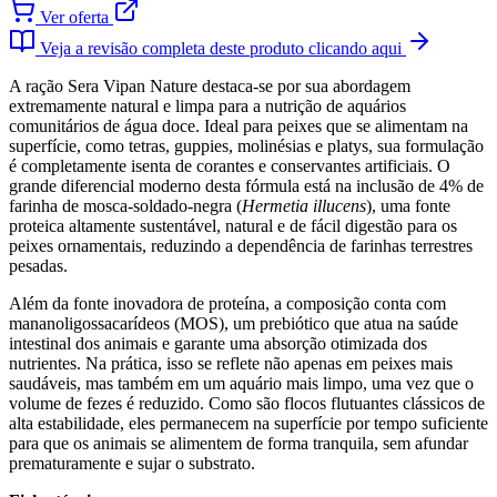
Ver oferta
Veja a revisão completa deste produto clicando aqui
A ração Sera Vipan Nature destaca-se por sua abordagem
extremamente natural e limpa para a nutrição de aquários
comunitários de água doce. Ideal para peixes que se alimentam na
superfície, como tetras, guppies, molinésias e platys, sua formulação
é completamente isenta de corantes e conservantes artificiais. O
grande diferencial moderno desta fórmula está na inclusão de 4% de
farinha de mosca-soldado-negra (
Hermetia illucens
), uma fonte
proteica altamente sustentável, natural e de fácil digestão para os
peixes ornamentais, reduzindo a dependência de farinhas terrestres
pesadas.
Além da fonte inovadora de proteína, a composição conta com
mananoligossacarídeos (MOS), um prebiótico que atua na saúde
intestinal dos animais e garante uma absorção otimizada dos
nutrientes. Na prática, isso se reflete não apenas em peixes mais
saudáveis, mas também em um aquário mais limpo, uma vez que o
volume de fezes é reduzido. Como são flocos flutuantes clássicos de
alta estabilidade, eles permanecem na superfície por tempo suficiente
para que os animais se alimentem de forma tranquila, sem afundar
prematuramente e sujar o substrato.