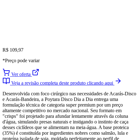
R$ 109,97
*Preço pode variar
Ver oferta
Veja a revisão completa deste produto clicando aqui
Desenvolvida com foco cirúrgico nas necessidades de Acarás-Disco
e Acarás-Bandeira, a Poytara Disco Dia a Dia entrega uma
formulação técnica de categoria super premium por um preço
altamente competitivo no mercado nacional. Seu formato em
"crisps" foi projetado para afundar lentamente através da coluna
d'água, simulando presas naturais e instigando o instinto de caça
desses ciclídeos que se alimentam na meia-água. A base proteica
(35%) é constituída por ingredientes nobres como salmão, lula e
proteína isolada de soja, moldada perfeitamente ao perfil de