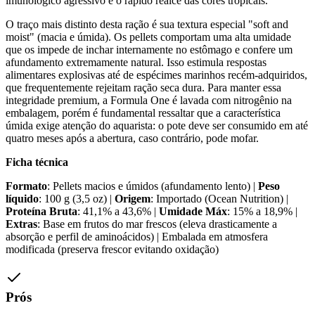
imunológico agressivo e o rápido realce das cores tropicais.
O traço mais distinto desta ração é sua textura especial "soft and
moist" (macia e úmida). Os pellets comportam uma alta umidade
que os impede de inchar internamente no estômago e confere um
afundamento extremamente natural. Isso estimula respostas
alimentares explosivas até de espécimes marinhos recém-adquiridos,
que frequentemente rejeitam ração seca dura. Para manter essa
integridade premium, a Formula One é lavada com nitrogênio na
embalagem, porém é fundamental ressaltar que a característica
úmida exige atenção do aquarista: o pote deve ser consumido em até
quatro meses após a abertura, caso contrário, pode mofar.
Ficha técnica
Formato
: Pellets macios e úmidos (afundamento lento) |
Peso
líquido
: 100 g (3,5 oz) |
Origem
: Importado (Ocean Nutrition) |
Proteína Bruta
: 41,1% a 43,6% |
Umidade Máx
: 15% a 18,9% |
Extras
: Base em frutos do mar frescos (eleva drasticamente a
absorção e perfil de aminoácidos) | Embalada em atmosfera
modificada (preserva frescor evitando oxidação)
Prós