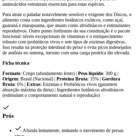
aminoácidos estruturais essenciais para estas espécies.
Para atrair o paladar notavelmente sensível e exigente dos Discos, o
alimento conta com ingredientes botânicos exóticos, como açaí,
guaraná e marapuama, que atuam como afrodisíacos e estimulantes
reprodutivos. Outro ponto fortíssimo da sua constituição é o pacote
funcional: níveis excepcionais de vitaminas e o enriquecimento
robusto com probióticos vivos e sete tipos de enzimas digestivas.
Isso resulta na proteção intestinal do peixe e evita picos indesejados
de amônia no sistema, mesmo com uma carga proteica tão elevada.
Ficha técnica
Formato
: Crisps (afundamento lento) |
Peso líquido
: 300 g |
Origem
: Brasil (Nacional) |
Proteína Bruta
: 35% |
Gordura
Bruta
: 6% |
Extras
: Enzimas e Probióticos vivos (garantem
absorção máxima da dieta) | Ingredientes botânicos afrodisíacos
(estimulam o comportamento natural e reprodução)
Prós
Afunda lentamente, imitando o movimento de presas
vivas