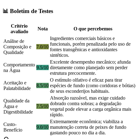
📊 Boletim de Testes
Critério
Nota
O que percebemos
avaliado
Ingredientes comerciais básicos e
Análise de
funcionais, porém penalizada pelo uso de
Composição e
7.0/10
fontes transgênicas e antioxidantes
Qualidade
sintéticos.
Excelente desempenho mecânico; afunda
Comportamento
9.5/10
diretamente como planejado sem perder
na Água
estrutura precocemente.
O estímulo olfativo é eficaz para tirar
Aceitação e
8.5/10
espécies de fundo (como coridoras e bótias)
Palatabilidade
de seus esconderijos habituais.
Absorção razoável, mas exige cuidado
Qualidade da
dobrado contra sobras; a degradação
Água e
7.5/10
vegetal pode elevar a carga orgânica mais
Digestibilidade
rápido.
Extremamente econômica; viabiliza a
Custo-
9.0/10
manutenção correta de peixes de fundo
Benefício
gastando pouco no dia a dia.