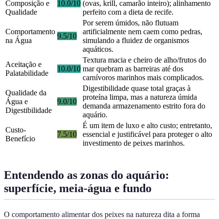
Composição e
10.0/10
(ovas, krill, camarão inteiro); alinhamento
Qualidade
perfeito com a dieta de recife.
Por serem úmidos, não flutuam
Comportamento
artificialmente nem caem como pedras,
9.5/10
na Água
simulando a fluidez de organismos
aquáticos.
Textura macia e cheiro de alho/frutos do
Aceitação e
10.0/10
mar quebram as barreiras até dos
Palatabilidade
carnívoros marinhos mais complicados.
Digestibilidade quase total graças à
Qualidade da
proteína limpa, mas a natureza úmida
Água e
9.0/10
demanda armazenamento estrito fora do
Digestibilidade
aquário.
É um item de luxo e alto custo; entretanto,
Custo-
7.5/10
essencial e justificável para proteger o alto
Benefício
investimento de peixes marinhos.
Entendendo as zonas do aquário:
superfície, meia-água e fundo
O comportamento alimentar dos peixes na natureza dita a forma