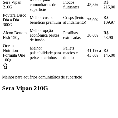
Sera Vipan
Flocos
R$
comunitários de
48,8%
210G
flutuantes
215,00
superfície
Poytara Disco
Melhor custo-
Crisps (lento
R$
Dia a Dia
35,0%
benefício premium
afundamento)
109,97
300G
Melhor opção
Alcon Bottom
Pastilhas
R$
econômica peixes
36,0%
Fish 150g
extrusadas
53,90
de fundo
Ocean
Melhor
Pellets
Nutrition
41,1% a
R$
palatabilidade para
macios e
Formula One
43,6%
145,00
peixes marinhos
úmidos
100g
Melhor para aquários comunitários de superfície
Sera Vipan 210G