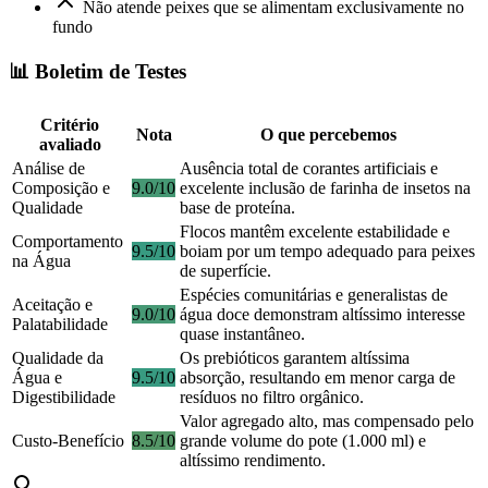
Não atende peixes que se alimentam exclusivamente no
fundo
📊 Boletim de Testes
Critério
Nota
O que percebemos
avaliado
Análise de
Ausência total de corantes artificiais e
Composição e
9.0/10
excelente inclusão de farinha de insetos na
Qualidade
base de proteína.
Flocos mantêm excelente estabilidade e
Comportamento
9.5/10
boiam por um tempo adequado para peixes
na Água
de superfície.
Espécies comunitárias e generalistas de
Aceitação e
9.0/10
água doce demonstram altíssimo interesse
Palatabilidade
quase instantâneo.
Qualidade da
Os prebióticos garantem altíssima
Água e
9.5/10
absorção, resultando em menor carga de
Digestibilidade
resíduos no filtro orgânico.
Valor agregado alto, mas compensado pelo
Custo-Benefício
8.5/10
grande volume do pote (1.000 ml) e
altíssimo rendimento.