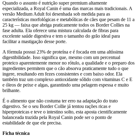
Quando o assunto é nutrição super premium altamente
especializada, a Royal Canin é uma das marcas mais tradicionais. A
versão Medium Adult foi desenhada sob medida para as
características morfológicas e metabólicas de cães que pesam de 11 a
25 kg — faixa que abriga praticamente todos os Border Collies na
fase adulta. Ela oferece uma mistura calculada de fibras para
excelente saúde digestiva e tem o tamanho do grão ideal para
facilitar a mastigação desse porte.
A fórmula possui 23% de proteína e é focada em uma altíssima
digestibilidade. Isso significa que, mesmo com um percentual
proteico aparentemente menor no rótulo, a qualidade e o preparo dos
ingredientes permitem que o cão absorva praticamente tudo o que
ingere, resultando em fezes consistentes e com baixo odor. Ela
também traz um complexo antioxidante sólido com vitaminas C e E
e óleos de peixe e algas, garantindo uma pelagem espessa e muito
brilhante.
É o alimento que não costuma ter erro na adaptação do trato
digestivo. Se o seu Border Collie já tentou rações ricas e
hiperproteicas e teve o intestino solto, esta aposta cientificamente
balanceada trazida pela Royal Canin pode ser o ponto de
estabilidade de que ele precisa.
Ficha técnica