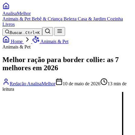
Analisa
Melhor
Animais & Pet
Bebê & Criança
Beleza
Casa & Jardim
Cozinha
Livros
Buscar...
Ctrl+K
Home
Animais & Pet
Animais & Pet
Melhor ração para border collie: as 7
melhores em 2026
Redação AnalisaMelhor
10 de maio de 2026
13 min de
leitura