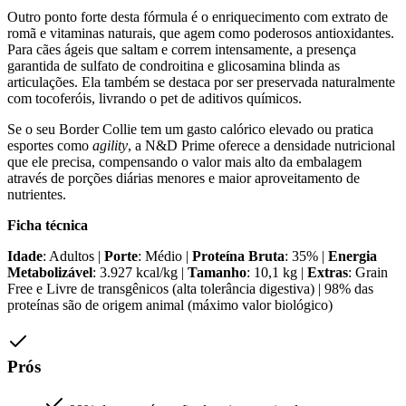
Outro ponto forte desta fórmula é o enriquecimento com extrato de
romã e vitaminas naturais, que agem como poderosos antioxidantes.
Para cães ágeis que saltam e correm intensamente, a presença
garantida de sulfato de condroitina e glicosamina blinda as
articulações. Ela também se destaca por ser preservada naturalmente
com tocoferóis, livrando o pet de aditivos químicos.
Se o seu Border Collie tem um gasto calórico elevado ou pratica
esportes como
agility
, a N&D Prime oferece a densidade nutricional
que ele precisa, compensando o valor mais alto da embalagem
através de porções diárias menores e maior aproveitamento de
nutrientes.
Ficha técnica
Idade
: Adultos |
Porte
: Médio |
Proteína Bruta
: 35% |
Energia
Metabolizável
: 3.927 kcal/kg |
Tamanho
: 10,1 kg |
Extras
: Grain
Free e Livre de transgênicos (alta tolerância digestiva) | 98% das
proteínas são de origem animal (máximo valor biológico)
Prós