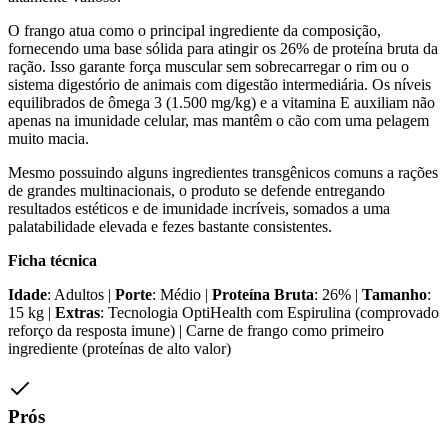
O frango atua como o principal ingrediente da composição,
fornecendo uma base sólida para atingir os 26% de proteína bruta da
ração. Isso garante força muscular sem sobrecarregar o rim ou o
sistema digestório de animais com digestão intermediária. Os níveis
equilibrados de ômega 3 (1.500 mg/kg) e a vitamina E auxiliam não
apenas na imunidade celular, mas mantêm o cão com uma pelagem
muito macia.
Mesmo possuindo alguns ingredientes transgênicos comuns a rações
de grandes multinacionais, o produto se defende entregando
resultados estéticos e de imunidade incríveis, somados a uma
palatabilidade elevada e fezes bastante consistentes.
Ficha técnica
Idade
: Adultos |
Porte
: Médio |
Proteína Bruta
: 26% |
Tamanho
:
15 kg |
Extras
: Tecnologia OptiHealth com Espirulina (comprovado
reforço da resposta imune) | Carne de frango como primeiro
ingrediente (proteínas de alto valor)
Prós