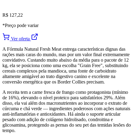
R$ 127,22
*Preço pode variar
Ver oferta
A Fórmula Natural Fresh Meat entrega características dignas das
rações mais caras do mundo, mas por um valor final extremamente
convidativo. Custando muito abaixo da média para o pacote de 12
kg, ela se posiciona como uma escolha "Grain Free", substituindo
cereais complexos pela mandioca, uma fonte de carboidrato
altamente amigável ao trato digestivo canino e excelente na
conversão energética que os Border Collies precisam.
A receita tem a carne fresca de frango como protagonista (mínimo
de 16%), elevando o nível proteico para satisfatórios 29%. Além
disso, ela vai além dos macronutrientes ao incorporar o extrato de
cúrcuma e chá verde — ingredientes poderosos com ações naturais
anti-inflamatórias e antioxidantes. Há ainda o suporte articular
pesado com adição de colágeno hidrolisado, condroitina e
glicosamina, protegendo as pernas do seu pet das temidas lesões do
tempo.