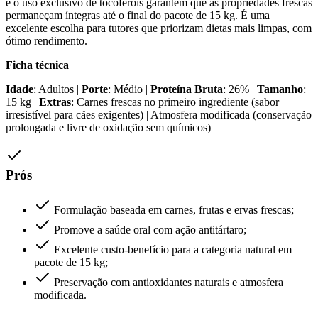
e o uso exclusivo de tocoferóis garantem que as propriedades frescas
permaneçam íntegras até o final do pacote de 15 kg. É uma
excelente escolha para tutores que priorizam dietas mais limpas, com
ótimo rendimento.
Ficha técnica
Idade
: Adultos |
Porte
: Médio |
Proteína Bruta
: 26% |
Tamanho
:
15 kg |
Extras
: Carnes frescas no primeiro ingrediente (sabor
irresistível para cães exigentes) | Atmosfera modificada (conservação
prolongada e livre de oxidação sem químicos)
Prós
Formulação baseada em carnes, frutas e ervas frescas;
Promove a saúde oral com ação antitártaro;
Excelente custo-benefício para a categoria natural em
pacote de 15 kg;
Preservação com antioxidantes naturais e atmosfera
modificada.