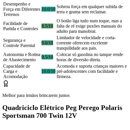
Desempenho e
Sobrou força em qualquer subida de
Força em Diferentes
10.0/10
terra e grama sem reclamar.
Terrenos
O botão liga tudo num toque, mas a
Facilidade de
8.5/10
falta de ré exige puxões manuais do
Partida e Controles
adulto para manobrar.
Limitador de velocidade e corta-
Segurança e
9.0/10
corrente oferecem excelente
Controle Parental
tranquilidade aos pais.
Autonomia e Rotina
Colocar só gasolina no tanque rende
9.5/10
de Abastecimento
horas de diversão direta.
Capacidade de
Acomoda e suporta crianças maiores e
Carga e
10.0/10
pré-adolescentes com facilidade e
Acomodação
firmeza.
Melhor para irmãos brincarem juntos
Quadriciclo Elétrico Peg Perego Polaris
Sportsman 700 Twin 12V