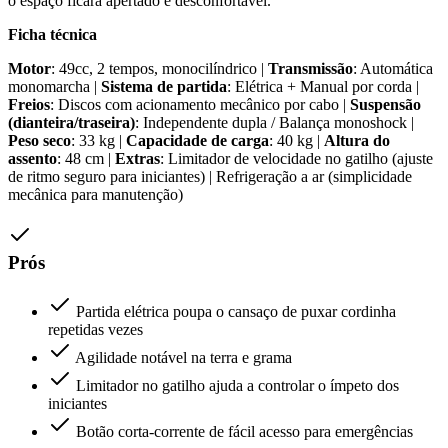
o espaço ficará apertado e desconfortável.
Ficha técnica
Motor
: 49cc, 2 tempos, monocilíndrico |
Transmissão
: Automática
monomarcha |
Sistema de partida
: Elétrica + Manual por corda |
Freios
: Discos com acionamento mecânico por cabo |
Suspensão
(dianteira/traseira)
: Independente dupla / Balança monoshock |
Peso seco
: 33 kg |
Capacidade de carga
: 40 kg |
Altura do
assento
: 48 cm |
Extras
: Limitador de velocidade no gatilho (ajuste
de ritmo seguro para iniciantes) | Refrigeração a ar (simplicidade
mecânica para manutenção)
Prós
Partida elétrica poupa o cansaço de puxar cordinha
repetidas vezes
Agilidade notável na terra e grama
Limitador no gatilho ajuda a controlar o ímpeto dos
iniciantes
Botão corta-corrente de fácil acesso para emergências