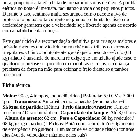
pura, poupando a tarefa chata de preparar misturas de óleo. A partida
elétrica no botão é imediata, facilitando a vida dos pequenos pilotos.
Durante o uso, sentimos muita segurança com o pacote ativo de
proteção: o botão corta-corrente no guidão e o limitador físico no
acelerador garantem que a velocidade seja liberada apenas de acordo
com a habilidade da criança.
Este quadriciclo é a recomendação definitiva para crianças maiores e
pré-adolescentes que vão brincar em chácaras, trilhas ou terrenos
irregulares. O único ponto de atenção é que o peso do veículo (68
kg) aliado à ausência de marcha ré exige que um adulto ajude caso o
quadriciclo precise ser puxado em manobras estreitas, e a criança
precisará de força na mão para acionar o freio dianteiro a tambor
mecânico.
Ficha técnica
Motor
: 90cc, 4 tempos, monocilíndrico |
Potência
: 5,0 CV a 7.000
rpm |
Transmissão
: Automática monomarcha (sem marcha ré) |
Sistema de partida
: Elétrica |
Freio dianteiro/traseiro
: Tambor
mecânico / Disco hidráulico |
Capacidade do tanque
: Até 3,0 litros
|
Altura do assento
: 62 cm |
Peso e Capacidade
: 68 kg (veículo) /
68 kg (carga máxima) |
Extras
: Botão corta-corrente (desligamento
de emergência no guidão) | Limitador de velocidade físico (controle
ajustável da velocidade máxima pelos pais)