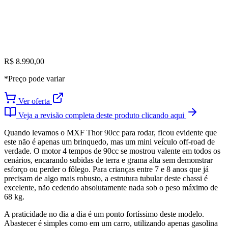
R$ 8.990,00
*Preço pode variar
Ver oferta
Veja a revisão completa deste produto clicando aqui
Quando levamos o MXF Thor 90cc para rodar, ficou evidente que
este não é apenas um brinquedo, mas um mini veículo off-road de
verdade. O motor 4 tempos de 90cc se mostrou valente em todos os
cenários, encarando subidas de terra e grama alta sem demonstrar
esforço ou perder o fôlego. Para crianças entre 7 e 8 anos que já
precisam de algo mais robusto, a estrutura tubular deste chassi é
excelente, não cedendo absolutamente nada sob o peso máximo de
68 kg.
A praticidade no dia a dia é um ponto fortíssimo deste modelo.
Abastecer é simples como em um carro, utilizando apenas gasolina