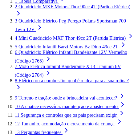
1
Tabela Comparativa
2
Quadriciclo MXF Motors Thor 90cc 4T (Partida Elétrica)
3
Quadriciclo Elétrico Peg Perego Polaris Sportsman 700
Twin 12V
4
Mini Quadriciclo MXF Thor 49cc 2T (Partida Elétrica)
5
Quadriciclo Infantil Barzi Motors Bz Dino 49cc 2T
6
Quadriciclo Elétrico Infantil Bandeirante 12V Vermelho
(Código 2765)
7
Moto Elétrica Infantil Bandeirante XT3 Titanium 6V
(Código 2704)
8
Elétrico ou a combustão: qual é o ideal para a sua rotina?
9
Terreno e tração: onde a brincadeira vai acontecer?
10
A chatice necessária: manutenção e abastecimento
11
Segurança e controles que os pais precisam exigir
12
Tamanho, acomodação e crescimento da criança
13
Perguntas frequentes