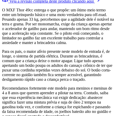
Veja a revisão completa deste produto clicando aqui
O MXF Thor 49cc entrega o que propõe: um ótimo meio termo
entre um brinquedo básico e uma moto verdadeira para off-road.
Pesando apenas 33 kg, percebemos que a agilidade dele é notável na
terra e grama. Por ser monomarcha, exige da criança apenas apertar
o acelerador de gatilho para andar, mantendo um bom ritmo desde
que a aceleração seja constante. Se o piloto está começando, o
limitador no gatilho faz um excelente trabalho para controlar a
ansiedade e manter a brincadeira calma.
Para os pais, o maior alívio presente neste modelo de entrada é, de
longe, o sistema de partida elétrica. Durante as brincadeiras, é
comum que a criança deixe o motor apagar. Ligar tudo apenas
apertando um botão poupa os adultos do cansaço crônico de ter que
puxar uma cordinha repetidas vezes debaixo do sol. O botão corta-
corrente no guidão também fica sempre acessível, garantindo
desligamento rápido caso a criança perca o traçado.
Recomendamos fortemente este modelo para meninos e meninas de
4 a 8 anos que querem aprender a pilotar na terra. Contudo, saiba
que essa experiência mecânica vai exigir dedicação: abastecer
significa fazer uma mistura prévia e suja de óleo 2 tempos na
gasolina toda vez, e conforme a criança for espichando e passando
da faixa recomendada de idade, os joelhos baterão alto no guidão e