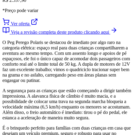
R$ 2.537,90
*Preço pode variar
Ver oferta
Veja a revisão completa deste produto clicando aqui
O Peg Perego Polaris se destacou de imediato por algo raro na
categoria elétrica: espaço real para duas crianças compartilharem a
aventura ao mesmo tempo. Com um assento longo e apoios de pé
espaçosos, ele foi o único capaz de acomodar dois passageiros com
conforto real até o limite total de 50 kg. A dupla de motores de 12V
faz um excelente trabalho; vimos o quadriciclo tracionar super bem
na grama e no asfalto, carregando peso em áreas planas sem
engasgar ou patinar.
A segurança para as crianças que estão começando a dirigir também
impressiona. A alavanca física de câmbio é muito macia, e a
possibilidade de colocar uma trava na segunda marcha bloqueia a
velocidade máxima (6,5 km/h) enquanto os menores se acostumam.
Além disso, o freio automático é imediato: tirou o pé do pedal, ele
estanca a aceleração de maneira muito segura.
É o brinquedo perfeito para famílias com duas crianças em casa que
desejam um veículo premium, seguro e robusto para usar no