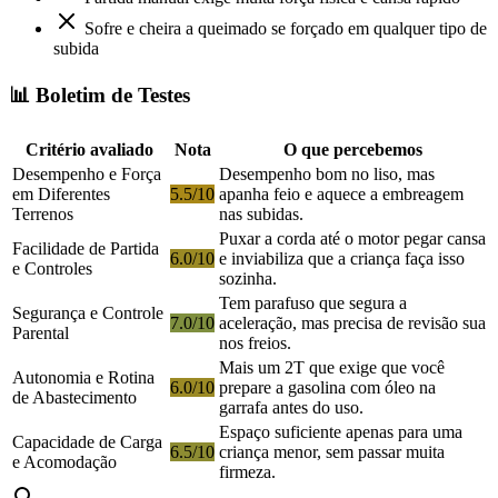
Sofre e cheira a queimado se forçado em qualquer tipo de
subida
📊 Boletim de Testes
Critério avaliado
Nota
O que percebemos
Desempenho e Força
Desempenho bom no liso, mas
em Diferentes
5.5/10
apanha feio e aquece a embreagem
Terrenos
nas subidas.
Puxar a corda até o motor pegar cansa
Facilidade de Partida
6.0/10
e inviabiliza que a criança faça isso
e Controles
sozinha.
Tem parafuso que segura a
Segurança e Controle
7.0/10
aceleração, mas precisa de revisão sua
Parental
nos freios.
Mais um 2T que exige que você
Autonomia e Rotina
6.0/10
prepare a gasolina com óleo na
de Abastecimento
garrafa antes do uso.
Espaço suficiente apenas para uma
Capacidade de Carga
6.5/10
criança menor, sem passar muita
e Acomodação
firmeza.