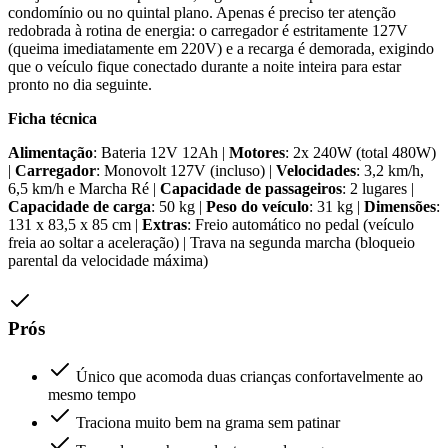
condomínio ou no quintal plano. Apenas é preciso ter atenção
redobrada à rotina de energia: o carregador é estritamente 127V
(queima imediatamente em 220V) e a recarga é demorada, exigindo
que o veículo fique conectado durante a noite inteira para estar
pronto no dia seguinte.
Ficha técnica
Alimentação
: Bateria 12V 12Ah |
Motores
: 2x 240W (total 480W)
|
Carregador
: Monovolt 127V (incluso) |
Velocidades
: 3,2 km/h,
6,5 km/h e Marcha Ré |
Capacidade de passageiros
: 2 lugares |
Capacidade de carga
: 50 kg |
Peso do veículo
: 31 kg |
Dimensões
:
131 x 83,5 x 85 cm |
Extras
: Freio automático no pedal (veículo
freia ao soltar a aceleração) | Trava na segunda marcha (bloqueio
parental da velocidade máxima)
Prós
Único que acomoda duas crianças confortavelmente ao
mesmo tempo
Traciona muito bem na grama sem patinar