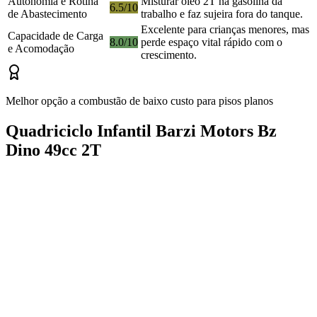
Autonomia e Rotina
Misturar óleo 2T na gasolina dá
6.5/10
de Abastecimento
trabalho e faz sujeira fora do tanque.
Excelente para crianças menores, mas
Capacidade de Carga
8.0/10
perde espaço vital rápido com o
e Acomodação
crescimento.
Melhor opção a combustão de baixo custo para pisos planos
Quadriciclo Infantil Barzi Motors Bz
Dino 49cc 2T