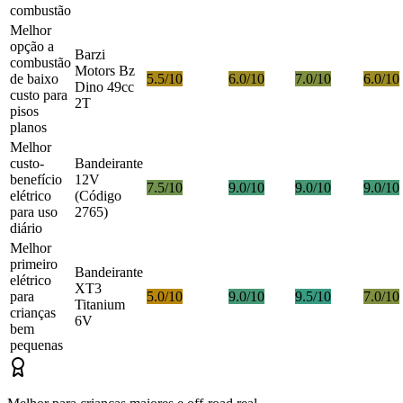
combustão
Melhor
opção a
Barzi
combustão
Motors Bz
de baixo
5.5/10
6.0/10
7.0/10
6.0/10
Dino 49cc
custo para
2T
pisos
planos
Melhor
custo-
Bandeirante
benefício
12V
7.5/10
9.0/10
9.0/10
9.0/10
elétrico
(Código
para uso
2765)
diário
Melhor
primeiro
Bandeirante
elétrico
XT3
para
5.0/10
9.0/10
9.5/10
7.0/10
Titanium
crianças
6V
bem
pequenas