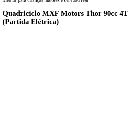
Melhor para crianças maiores e off-road real
Quadriciclo MXF Motors Thor 90cc 4T
(Partida Elétrica)