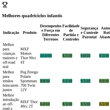
Melhores quadriciclos infantis
Desempenho
Facilidade
Segurança
Auto
e Força em
de
Indicação
Produto
e Controle
Rot
Diferentes
Partida e
Parental
Abast
Terrenos
Controles
Melhor
para
MXF
crianças
Motors
10.0/10
8.5/10
9.0/10
9.5/10
maiores e
Thor 90cc
off-road
4T
real
Melhor
Peg Perego
para
Polaris
irmãos
Sportsman
9.0/10
9.5/10
9.5/10
8.0/10
brincarem
700 Twin
juntos
12V
Melhor
introdução
MXF Thor
ao off-
8.0/10
8.5/10
8.5/10
6.5/10
49cc 2T
road a