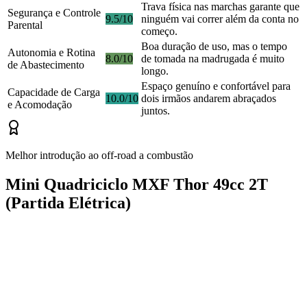
Trava física nas marchas garante que
Segurança e Controle
9.5/10
ninguém vai correr além da conta no
Parental
começo.
Boa duração de uso, mas o tempo
Autonomia e Rotina
8.0/10
de tomada na madrugada é muito
de Abastecimento
longo.
Espaço genuíno e confortável para
Capacidade de Carga
10.0/10
dois irmãos andarem abraçados
e Acomodação
juntos.
Melhor introdução ao off-road a combustão
Mini Quadriciclo MXF Thor 49cc 2T
(Partida Elétrica)