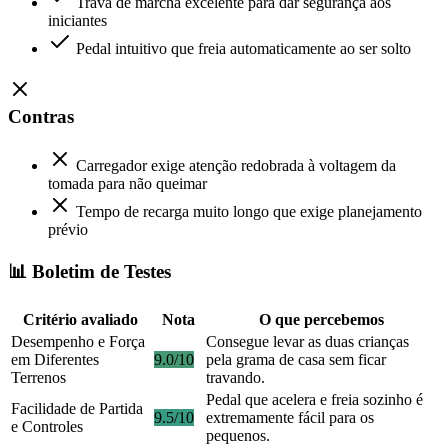
Trava de marcha excelente para dar segurança aos
iniciantes
Pedal intuitivo que freia automaticamente ao ser solto
Contras
Carregador exige atenção redobrada à voltagem da
tomada para não queimar
Tempo de recarga muito longo que exige planejamento
prévio
📊 Boletim de Testes
Critério avaliado
Nota
O que percebemos
Desempenho e Força
Consegue levar as duas crianças
em Diferentes
9.0/10
pela grama de casa sem ficar
Terrenos
travando.
Pedal que acelera e freia sozinho é
Facilidade de Partida
9.5/10
extremamente fácil para os
e Controles
pequenos.