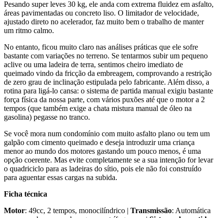
Pesando super leves 30 kg, ele anda com extrema fluidez em asfalto,
áreas pavimentadas ou concreto liso. O limitador de velocidade,
ajustado direto no acelerador, faz muito bem o trabalho de manter
um ritmo calmo.
No entanto, ficou muito claro nas análises práticas que ele sofre
bastante com variações no terreno. Se tentarmos subir um pequeno
aclive ou uma ladeira de terra, sentimos cheiro imediato de
queimado vindo da fricção da embreagem, comprovando a restrição
de zero grau de inclinação estipulada pelo fabricante. Além disso, a
rotina para ligá-lo cansa: o sistema de partida manual exigiu bastante
força física da nossa parte, com vários puxões até que o motor a 2
tempos (que também exige a chata mistura manual de óleo na
gasolina) pegasse no tranco.
Se você mora num condomínio com muito asfalto plano ou tem um
galpão com cimento queimado e deseja introduzir uma criança
menor ao mundo dos motores gastando um pouco menos, é uma
opção coerente. Mas evite completamente se a sua intenção for levar
o quadriciclo para as ladeiras do sítio, pois ele não foi construído
para aguentar essas cargas na subida.
Ficha técnica
Motor
: 49cc, 2 tempos, monocilíndrico |
Transmissão
: Automática