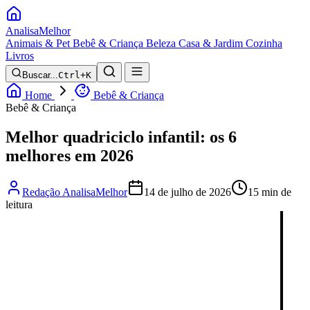
Analisa
Melhor
Animais & Pet
Bebê & Criança
Beleza
Casa & Jardim
Cozinha
Livros
Buscar...
Ctrl+K
Home
Bebê & Criança
Bebê & Criança
Melhor quadriciclo infantil: os 6
melhores em 2026
Redação AnalisaMelhor
14 de julho de 2026
15 min de
leitura