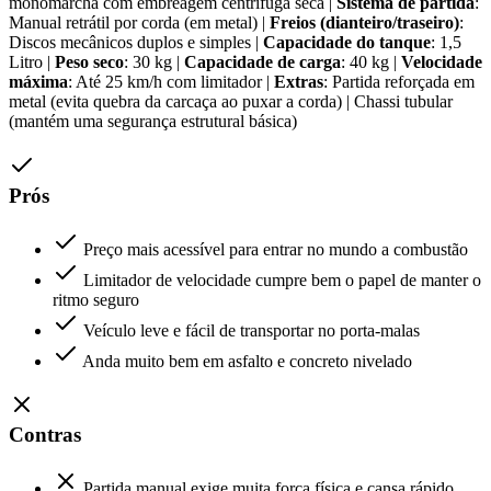
monomarcha com embreagem centrífuga seca |
Sistema de partida
:
Manual retrátil por corda (em metal) |
Freios (dianteiro/traseiro)
:
Discos mecânicos duplos e simples |
Capacidade do tanque
: 1,5
Litro |
Peso seco
: 30 kg |
Capacidade de carga
: 40 kg |
Velocidade
máxima
: Até 25 km/h com limitador |
Extras
: Partida reforçada em
metal (evita quebra da carcaça ao puxar a corda) | Chassi tubular
(mantém uma segurança estrutural básica)
Prós
Preço mais acessível para entrar no mundo a combustão
Limitador de velocidade cumpre bem o papel de manter o
ritmo seguro
Veículo leve e fácil de transportar no porta-malas
Anda muito bem em asfalto e concreto nivelado
Contras
Partida manual exige muita força física e cansa rápido