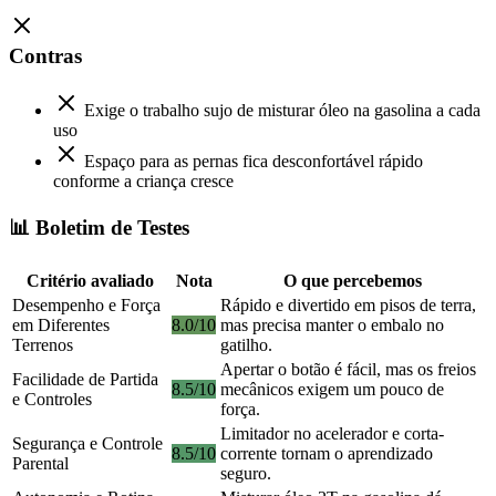
Contras
Exige o trabalho sujo de misturar óleo na gasolina a cada
uso
Espaço para as pernas fica desconfortável rápido
conforme a criança cresce
📊 Boletim de Testes
Critério avaliado
Nota
O que percebemos
Desempenho e Força
Rápido e divertido em pisos de terra,
em Diferentes
8.0/10
mas precisa manter o embalo no
Terrenos
gatilho.
Apertar o botão é fácil, mas os freios
Facilidade de Partida
8.5/10
mecânicos exigem um pouco de
e Controles
força.
Limitador no acelerador e corta-
Segurança e Controle
8.5/10
corrente tornam o aprendizado
Parental
seguro.