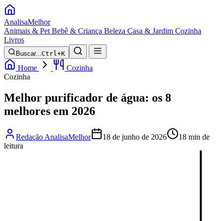
Analisa
Melhor
Animais & Pet
Bebê & Criança
Beleza
Casa & Jardim
Cozinha
Livros
Buscar...
Ctrl+K
Home
Cozinha
Cozinha
Melhor purificador de água: os 8
melhores em 2026
Redação AnalisaMelhor
18 de junho de 2026
18 min de
leitura