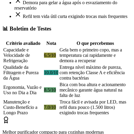
Demora para gelar a água após o esvaziamento do
reservatório
Refil tem vida útil curta exigindo trocas mais frequentes
📊 Boletim de Testes
Critério avaliado
Nota
O que percebemos
Capacidade e
Gela bem o primeiro copo, mas a
Velocidade de
6.5/10
temperatura cai rapidamente e
Refrigeração
demora a recuperar
Qualidade da
Entrega nível máximo de pureza,
Filtragem e Pureza
10.0/10
com retenção Classe A e eficiência
da Água
contra bactérias
Bica com boa altura e acionamento
Ergonomia, Vazão e
8.5/10
mecânico garante água natural na
Uso no Dia a Dia
falta de luz
Manutenção e
Troca fácil e avisada por LED, mas
Custo-Benefício a
7.0/10
refil dura pouco (1.500 litros)
Longo Prazo
exigindo trocas frequentes
Melhor purificador compacto para cozinhas modernas