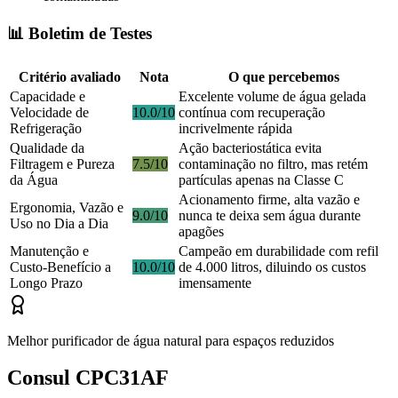
📊 Boletim de Testes
Critério avaliado
Nota
O que percebemos
Capacidade e
Excelente volume de água gelada
Velocidade de
10.0/10
contínua com recuperação
Refrigeração
incrivelmente rápida
Qualidade da
Ação bacteriostática evita
Filtragem e Pureza
7.5/10
contaminação no filtro, mas retém
da Água
partículas apenas na Classe C
Acionamento firme, alta vazão e
Ergonomia, Vazão e
9.0/10
nunca te deixa sem água durante
Uso no Dia a Dia
apagões
Manutenção e
Campeão em durabilidade com refil
Custo-Benefício a
10.0/10
de 4.000 litros, diluindo os custos
Longo Prazo
imensamente
Melhor purificador de água natural para espaços reduzidos
Consul CPC31AF