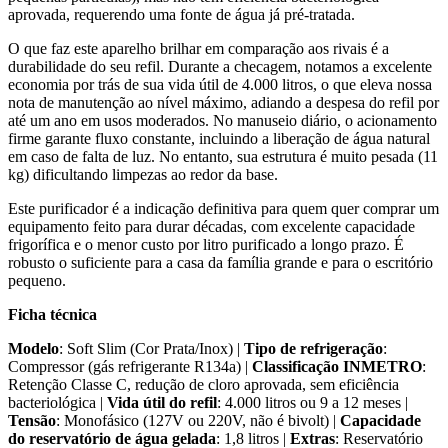
aprovada, requerendo uma fonte de água já pré-tratada.
O que faz este aparelho brilhar em comparação aos rivais é a
durabilidade do seu refil. Durante a checagem, notamos a excelente
economia por trás de sua vida útil de 4.000 litros, o que eleva nossa
nota de manutenção ao nível máximo, adiando a despesa do refil por
até um ano em usos moderados. No manuseio diário, o acionamento
firme garante fluxo constante, incluindo a liberação de água natural
em caso de falta de luz. No entanto, sua estrutura é muito pesada (11
kg) dificultando limpezas ao redor da base.
Este purificador é a indicação definitiva para quem quer comprar um
equipamento feito para durar décadas, com excelente capacidade
frigorífica e o menor custo por litro purificado a longo prazo. É
robusto o suficiente para a casa da família grande e para o escritório
pequeno.
Ficha técnica
Modelo
: Soft Slim (Cor Prata/Inox) |
Tipo de refrigeração
:
Compressor (gás refrigerante R134a) |
Classificação INMETRO
:
Retenção Classe C, redução de cloro aprovada, sem eficiência
bacteriológica |
Vida útil do refil
: 4.000 litros ou 9 a 12 meses |
Tensão
: Monofásico (127V ou 220V, não é bivolt) |
Capacidade
do reservatório de água gelada
: 1,8 litros |
Extras
: Reservatório