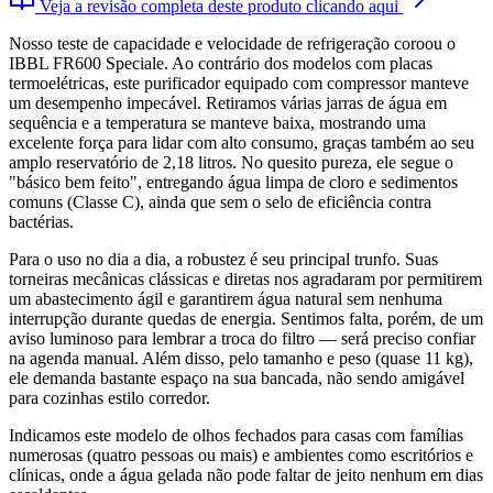
Veja a revisão completa deste produto clicando aqui
Nosso teste de capacidade e velocidade de refrigeração coroou o
IBBL FR600 Speciale. Ao contrário dos modelos com placas
termoelétricas, este purificador equipado com compressor manteve
um desempenho impecável. Retiramos várias jarras de água em
sequência e a temperatura se manteve baixa, mostrando uma
excelente força para lidar com alto consumo, graças também ao seu
amplo reservatório de 2,18 litros. No quesito pureza, ele segue o
"básico bem feito", entregando água limpa de cloro e sedimentos
comuns (Classe C), ainda que sem o selo de eficiência contra
bactérias.
Para o uso no dia a dia, a robustez é seu principal trunfo. Suas
torneiras mecânicas clássicas e diretas nos agradaram por permitirem
um abastecimento ágil e garantirem água natural sem nenhuma
interrupção durante quedas de energia. Sentimos falta, porém, de um
aviso luminoso para lembrar a troca do filtro — será preciso confiar
na agenda manual. Além disso, pelo tamanho e peso (quase 11 kg),
ele demanda bastante espaço na sua bancada, não sendo amigável
para cozinhas estilo corredor.
Indicamos este modelo de olhos fechados para casas com famílias
numerosas (quatro pessoas ou mais) e ambientes como escritórios e
clínicas, onde a água gelada não pode faltar de jeito nenhum em dias