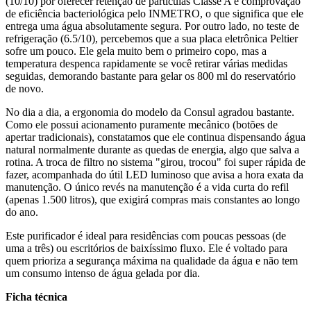
(10/10) por oferecer retenção de partículas Classe A e comprovação
de eficiência bacteriológica pelo INMETRO, o que significa que ele
entrega uma água absolutamente segura. Por outro lado, no teste de
refrigeração (6.5/10), percebemos que a sua placa eletrônica Peltier
sofre um pouco. Ele gela muito bem o primeiro copo, mas a
temperatura despenca rapidamente se você retirar várias medidas
seguidas, demorando bastante para gelar os 800 ml do reservatório
de novo.
No dia a dia, a ergonomia do modelo da Consul agradou bastante.
Como ele possui acionamento puramente mecânico (botões de
apertar tradicionais), constatamos que ele continua dispensando água
natural normalmente durante as quedas de energia, algo que salva a
rotina. A troca de filtro no sistema "girou, trocou" foi super rápida de
fazer, acompanhada do útil LED luminoso que avisa a hora exata da
manutenção. O único revés na manutenção é a vida curta do refil
(apenas 1.500 litros), que exigirá compras mais constantes ao longo
do ano.
Este purificador é ideal para residências com poucas pessoas (de
uma a três) ou escritórios de baixíssimo fluxo. Ele é voltado para
quem prioriza a segurança máxima na qualidade da água e não tem
um consumo intenso de água gelada por dia.
Ficha técnica