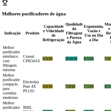
Melhores purificadores de água
Qualidade
Man
Capacidade
Ergonomia,
da
e
e Velocidade
Vazão e
Indicação
Produto
Filtragem
Ben
de
Uso no Dia
e Pureza
Refrigeração
a Dia
da Água
Melhor
purificador
eletrônico
Consul
6.5/10
10.0/10
8.5/10
7.0
com
CPB34AS
filtragem
máxima
Melhor
purificador
Electrolux
compacto
Pure 4X
6.0/10
7.0/10
7.5/10
8.5
para
PE12G
cozinhas
modernas
Melhor
purificador
IBBL