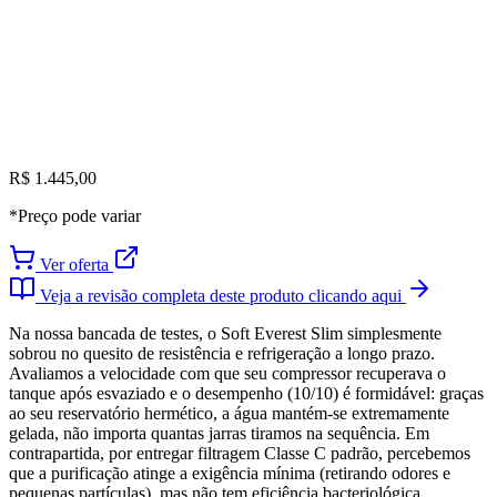
R$ 1.445,00
*Preço pode variar
Ver oferta
Veja a revisão completa deste produto clicando aqui
Na nossa bancada de testes, o Soft Everest Slim simplesmente
sobrou no quesito de resistência e refrigeração a longo prazo.
Avaliamos a velocidade com que seu compressor recuperava o
tanque após esvaziado e o desempenho (10/10) é formidável: graças
ao seu reservatório hermético, a água mantém-se extremamente
gelada, não importa quantas jarras tiramos na sequência. Em
contrapartida, por entregar filtragem Classe C padrão, percebemos
que a purificação atinge a exigência mínima (retirando odores e
pequenas partículas), mas não tem eficiência bacteriológica