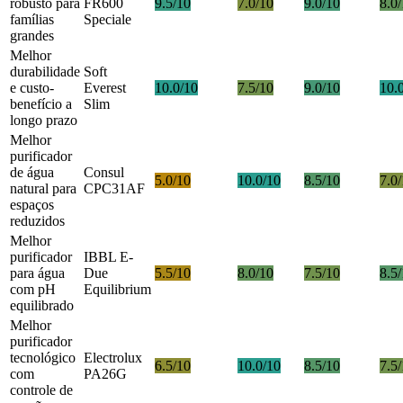
robusto para
FR600
9.5/10
7.0/10
9.0/10
8.0
famílias
Speciale
grandes
Melhor
durabilidade
Soft
e custo-
Everest
10.0/10
7.5/10
9.0/10
10.
benefício a
Slim
longo prazo
Melhor
purificador
de água
Consul
5.0/10
10.0/10
8.5/10
7.0
natural para
CPC31AF
espaços
reduzidos
Melhor
purificador
IBBL E-
para água
Due
5.5/10
8.0/10
7.5/10
8.5
com pH
Equilibrium
equilibrado
Melhor
purificador
tecnológico
Electrolux
6.5/10
10.0/10
8.5/10
7.5
com
PA26G
controle de