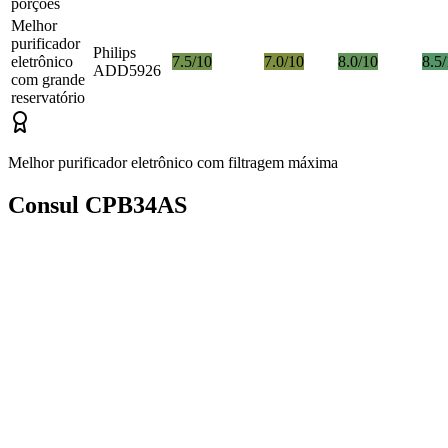
porções
Melhor
purificador
Philips
eletrônico
7.5/10
7.0/10
8.0/10
8.5
ADD5926
com grande
reservatório
Melhor purificador eletrônico com filtragem máxima
Consul CPB34AS