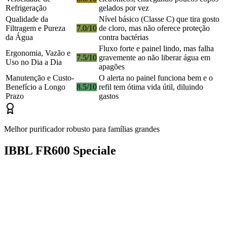
Refrigeração
gelados por vez
Qualidade da
Nível básico (Classe C) que tira gosto
Filtragem e Pureza
7.0/10
de cloro, mas não oferece proteção
da Água
contra bactérias
Fluxo forte e painel lindo, mas falha
Ergonomia, Vazão e
7.5/10
gravemente ao não liberar água em
Uso no Dia a Dia
apagões
Manutenção e Custo-
O alerta no painel funciona bem e o
Benefício a Longo
8.5/10
refil tem ótima vida útil, diluindo
Prazo
gastos
Melhor purificador robusto para famílias grandes
IBBL FR600 Speciale