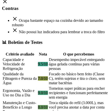
Contras
Ocupa bastante espaço na cozinha devido ao tamanho
robusto
Não possui luz indicadora para lembrar a troca do filtro
📊 Boletim de Testes
Critério avaliado
Nota
O que percebemos
Capacidade e
Desempenho impecável entregando
Velocidade de
9.5/10
água gelada contínua para várias
Refrigeração
pessoas
Qualidade da
Focado no básico bem feito (Classe
Filtragem e Pureza da
7.0/10
C), retém sujeiras e tira o cloro, sem
Água
matar bactérias
Torneiras super práticas para encher
Ergonomia, Vazão e
9.0/10
recipientes e funcionam perfeitamente
Uso no Dia a Dia
sem energia
Manutenção e Custo-
Troca rápida do refil (3.000L), mas
Benefício a Longo
8.0/10
você precisa anotar a data por conta