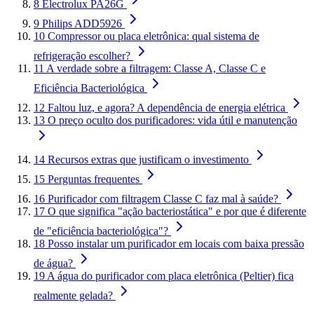
8
Electrolux PA26G
9
Philips ADD5926
10
Compressor ou placa eletrônica: qual sistema de
refrigeração escolher?
11
A verdade sobre a filtragem: Classe A, Classe C e
Eficiência Bacteriológica
12
Faltou luz, e agora? A dependência de energia elétrica
13
O preço oculto dos purificadores: vida útil e manutenção
14
Recursos extras que justificam o investimento
15
Perguntas frequentes
16
Purificador com filtragem Classe C faz mal à saúde?
17
O que significa "ação bacteriostática" e por que é diferente
de "eficiência bacteriológica"?
18
Posso instalar um purificador em locais com baixa pressão
de água?
19
A água do purificador com placa eletrônica (Peltier) fica
realmente gelada?