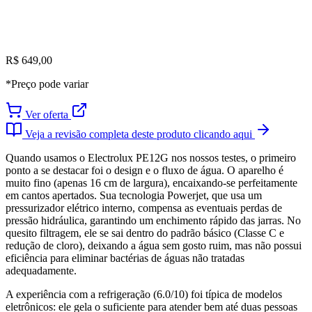
R$ 649,00
*Preço pode variar
Ver oferta
Veja a revisão completa deste produto clicando aqui
Quando usamos o Electrolux PE12G nos nossos testes, o primeiro
ponto a se destacar foi o design e o fluxo de água. O aparelho é
muito fino (apenas 16 cm de largura), encaixando-se perfeitamente
em cantos apertados. Sua tecnologia Powerjet, que usa um
pressurizador elétrico interno, compensa as eventuais perdas de
pressão hidráulica, garantindo um enchimento rápido das jarras. No
quesito filtragem, ele se sai dentro do padrão básico (Classe C e
redução de cloro), deixando a água sem gosto ruim, mas não possui
eficiência para eliminar bactérias de águas não tratadas
adequadamente.
A experiência com a refrigeração (6.0/10) foi típica de modelos
eletrônicos: ele gela o suficiente para atender bem até duas pessoas