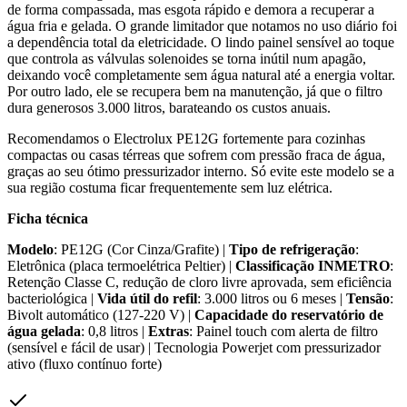
de forma compassada, mas esgota rápido e demora a recuperar a
água fria e gelada. O grande limitador que notamos no uso diário foi
a dependência total da eletricidade. O lindo painel sensível ao toque
que controla as válvulas solenoides se torna inútil num apagão,
deixando você completamente sem água natural até a energia voltar.
Por outro lado, ele se recupera bem na manutenção, já que o filtro
dura generosos 3.000 litros, barateando os custos anuais.
Recomendamos o Electrolux PE12G fortemente para cozinhas
compactas ou casas térreas que sofrem com pressão fraca de água,
graças ao seu ótimo pressurizador interno. Só evite este modelo se a
sua região costuma ficar frequentemente sem luz elétrica.
Ficha técnica
Modelo
: PE12G (Cor Cinza/Grafite) |
Tipo de refrigeração
:
Eletrônica (placa termoelétrica Peltier) |
Classificação INMETRO
:
Retenção Classe C, redução de cloro livre aprovada, sem eficiência
bacteriológica |
Vida útil do refil
: 3.000 litros ou 6 meses |
Tensão
:
Bivolt automático (127-220 V) |
Capacidade do reservatório de
água gelada
: 0,8 litros |
Extras
: Painel touch com alerta de filtro
(sensível e fácil de usar) | Tecnologia Powerjet com pressurizador
ativo (fluxo contínuo forte)