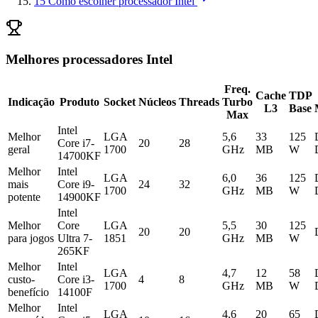
15
Como escolher processador Intel
Melhores processadores Intel
Freq.
Cache
TDP
Indicação
Produto
Socket
Núcleos
Threads
Turbo
L3
Base
Max
Intel
Melhor
LGA
5,6
33
125
Core i7-
20
28
geral
1700
GHz
MB
W
14700KF
Melhor
Intel
LGA
6,0
36
125
mais
Core i9-
24
32
1700
GHz
MB
W
potente
14900KF
Intel
Melhor
Core
LGA
5,5
30
125
20
20
para jogos
Ultra 7-
1851
GHz
MB
W
265KF
Melhor
Intel
LGA
4,7
12
58
custo-
Core i3-
4
8
1700
GHz
MB
W
benefício
14100F
Melhor
Intel
LGA
4,6
20
65