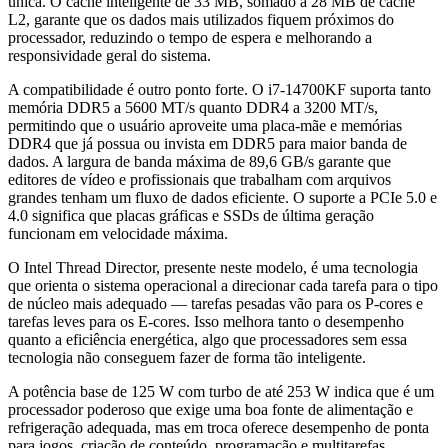
única. O cache inteligente de 33 MB, somado a 28 MB de cache
L2, garante que os dados mais utilizados fiquem próximos do
processador, reduzindo o tempo de espera e melhorando a
responsividade geral do sistema.
A compatibilidade é outro ponto forte. O i7-14700KF suporta tanto
memória DDR5 a 5600 MT/s quanto DDR4 a 3200 MT/s,
permitindo que o usuário aproveite uma placa-mãe e memórias
DDR4 que já possua ou invista em DDR5 para maior banda de
dados. A largura de banda máxima de 89,6 GB/s garante que
editores de vídeo e profissionais que trabalham com arquivos
grandes tenham um fluxo de dados eficiente. O suporte a PCIe 5.0 e
4.0 significa que placas gráficas e SSDs de última geração
funcionam em velocidade máxima.
O Intel Thread Director, presente neste modelo, é uma tecnologia
que orienta o sistema operacional a direcionar cada tarefa para o tipo
de núcleo mais adequado — tarefas pesadas vão para os P-cores e
tarefas leves para os E-cores. Isso melhora tanto o desempenho
quanto a eficiência energética, algo que processadores sem essa
tecnologia não conseguem fazer de forma tão inteligente.
A potência base de 125 W com turbo de até 253 W indica que é um
processador poderoso que exige uma boa fonte de alimentação e
refrigeração adequada, mas em troca oferece desempenho de ponta
para jogos, criação de conteúdo, programação e multitarefas