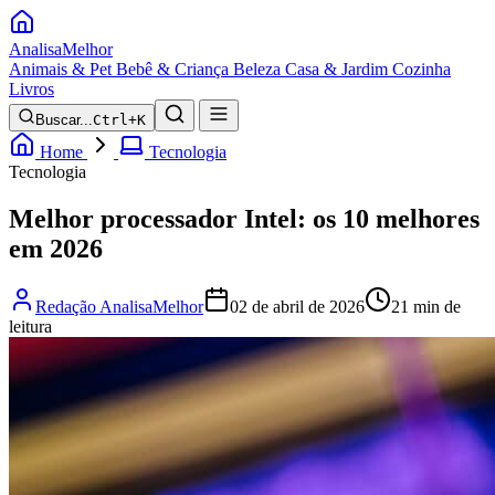
Analisa
Melhor
Animais & Pet
Bebê & Criança
Beleza
Casa & Jardim
Cozinha
Livros
Buscar...
Ctrl+K
Home
Tecnologia
Tecnologia
Melhor processador Intel: os 10 melhores
em 2026
Redação AnalisaMelhor
02 de abril de 2026
21 min de
leitura