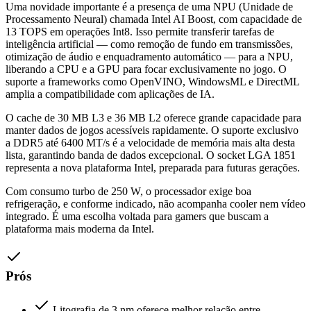
Uma novidade importante é a presença de uma NPU (Unidade de
Processamento Neural) chamada Intel AI Boost, com capacidade de
13 TOPS em operações Int8. Isso permite transferir tarefas de
inteligência artificial — como remoção de fundo em transmissões,
otimização de áudio e enquadramento automático — para a NPU,
liberando a CPU e a GPU para focar exclusivamente no jogo. O
suporte a frameworks como OpenVINO, WindowsML e DirectML
amplia a compatibilidade com aplicações de IA.
O cache de 30 MB L3 e 36 MB L2 oferece grande capacidade para
manter dados de jogos acessíveis rapidamente. O suporte exclusivo
a DDR5 até 6400 MT/s é a velocidade de memória mais alta desta
lista, garantindo banda de dados excepcional. O socket LGA 1851
representa a nova plataforma Intel, preparada para futuras gerações.
Com consumo turbo de 250 W, o processador exige boa
refrigeração, e conforme indicado, não acompanha cooler nem vídeo
integrado. É uma escolha voltada para gamers que buscam a
plataforma mais moderna da Intel.
Prós
Litografia de 3 nm oferece melhor relação entre