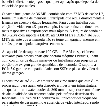
beneficia diretamente jogos e qualquer aplicação que dependa de
velocidade por núcleo.
O cache inteligente de 36 MB, combinado com 32 MB de cache L2,
forma um sistema de memória ultrarrápida que reduz drasticamente a
latência no acesso a dados frequentes. Para quem trabalha com
edição de vídeo em 4K, por exemplo, isso se traduz em timelines
mais responsivas e exportações mais rápidas. A largura de banda de
89,6 GB/s com suporte a DDR5 até 5600 MT/s e DDR4 até 3200
MT/s garante que a memória não se torne um gargalo, mesmo em
tarefas que manipulam arquivos enormes.
A capacidade de suportar até 192 GB de RAM é especialmente
relevante para profissionais que operam máquinas virtuais, lidam
com conjuntos de dados massivos ou trabalham com projetos de
edição que exigem grande quantidade de memória. O suporte a
PCIe 5.0 garante compatibilidade com SSDs e placas de vídeo de
última geração.
O consumo de até 253 W em turbo máximo indica que este é um
processador para quem está disposto a investir em infraestrutura
adequada — um water cooler de 360 mm ou superior e uma fonte
de alta qualidade são recomendados pela própria descrição do
fabricante. O sufixo "KF" confirma multiplicador desbloqueado
para ajustes de desempenho e ausência de vídeo integrado, sendo