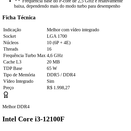
Frequência base do P-core de 2,5 GHz é relativamente
baixa, dependendo mais do modo turbo para desempenho
Ficha Técnica
Indicação
Melhor com vídeo integrado
Socket
LGA 1700
Núcleos
10 (6P + 4E)
Threads
16
Frequência Turbo Max
4,6 GHz
Cache L3
20 MB
TDP Base
65 W
Tipo de Memória
DDR5 / DDR4
Vídeo Integrado
Sim
Preço
R$ 1.998,27
Melhor DDR4
Intel Core i3-12100F