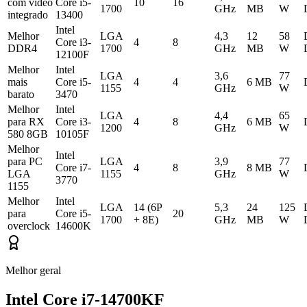
com vídeo
Core i5-
10
16
1700
GHz
MB
W
integrado
13400
Intel
Melhor
LGA
4,3
12
58
Core i3-
4
8
DDR4
1700
GHz
MB
W
12100F
Melhor
Intel
LGA
3,6
77
mais
Core i5-
4
4
6 MB
1155
GHz
W
barato
3470
Melhor
Intel
LGA
4,4
65
para RX
Core i3-
4
8
6 MB
1200
GHz
W
580 8GB
10105F
Melhor
Intel
para PC
LGA
3,9
77
Core i7-
4
8
8 MB
LGA
1155
GHz
W
3770
1155
Melhor
Intel
LGA
14 (6P
5,3
24
125
para
Core i5-
20
1700
+ 8E)
GHz
MB
W
overclock
14600K
Melhor geral
Intel Core i7-14700KF