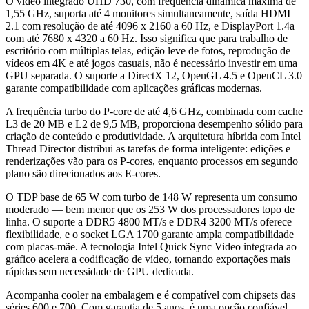
O vídeo integrado UHD 730, com frequência dinâmica máxima de
1,55 GHz, suporta até 4 monitores simultaneamente, saída HDMI
2.1 com resolução de até 4096 x 2160 a 60 Hz, e DisplayPort 1.4a
com até 7680 x 4320 a 60 Hz. Isso significa que para trabalho de
escritório com múltiplas telas, edição leve de fotos, reprodução de
vídeos em 4K e até jogos casuais, não é necessário investir em uma
GPU separada. O suporte a DirectX 12, OpenGL 4.5 e OpenCL 3.0
garante compatibilidade com aplicações gráficas modernas.
A frequência turbo do P-core de até 4,6 GHz, combinada com cache
L3 de 20 MB e L2 de 9,5 MB, proporciona desempenho sólido para
criação de conteúdo e produtividade. A arquitetura híbrida com Intel
Thread Director distribui as tarefas de forma inteligente: edições e
renderizações vão para os P-cores, enquanto processos em segundo
plano são direcionados aos E-cores.
O TDP base de 65 W com turbo de 148 W representa um consumo
moderado — bem menor que os 253 W dos processadores topo de
linha. O suporte a DDR5 4800 MT/s e DDR4 3200 MT/s oferece
flexibilidade, e o socket LGA 1700 garante ampla compatibilidade
com placas-mãe. A tecnologia Intel Quick Sync Video integrada ao
gráfico acelera a codificação de vídeo, tornando exportações mais
rápidas sem necessidade de GPU dedicada.
Acompanha cooler na embalagem e é compatível com chipsets das
séries 600 e 700. Com garantia de 5 anos, é uma opção confiável