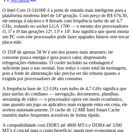
Ver oferta
O Intel Core i3-14100F é a porta de entrada mais inteligente para a
plataforma moderna Intel de 14ª geração. Com preço de R$ 676,30,
ele entrega 4 núcleos e 8 threads com frequência turbo de até 4,7
GHz, rodando no socket LGA 1700 — o mesmo dos processadores
i5, i7 e i9 das gerações 12ª, 13ª e 14ª. Isso significa que quem monta
um PC com este processador pode fazer upgrades futuros sem trocar
placa-mãe.
O TDP de apenas 58 W é um dos pontos mais atraentes: ele
consome pouca energia e gera pouco calor, dispensando
refrigerações elaboradas. O cooler incluído na embalagem é
suficiente para o uso normal. Isso reduz o custo total da montagem,
pois a fonte de alimentação não precisa ser tão robusta quanto a
exigida por processadores de alto consumo.
A frequência base de 3,5 GHz com turbo de 4,7 GHz significa que
para tarefas do cotidiano — navegação, documentos, planilhas,
streaming de vídeo — o processador opera em modo econômico,
mas quando um jogo ou aplicativo mais exigente entra em cena, ele
acelera automaticamente. O cache de 12 MB Intel Smart Cache
mantém dados frequentes acessíveis de forma rápida.
A compatibilidade com DDR5 até 4800 MT/s e DDR4 até 3200
MT/s é crucial para o custo-benefício: quem quer economizar usa