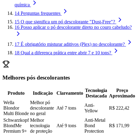
química
14
Perguntas frequentes
15
O que significa um pó descolorante "Dust-Free"?
16
Posso aplicar o pó descolorante direto no couro cabeludo?
17
É obrigatório misturar aditivos (Plex) no descolorante?
18
Qual a diferença prática entre abrir 7 e 10 tons?
Melhores pós descolorantes
Tecnologia
Preço
Produto
Indicação
Clareamento
Destacada
Aproximado
Wella
Melhor pó
Anti-
Blondor
descolorante
Até 7 tons
R$ 222,42
Yellow
Multi Blonde
no geral
Schwarzkopf
Melhor
Anti-Metal
BlondMe
tecnologia
Até 9 tons
Bond
R$ 171,99
Premium 9+
de proteção
Protection