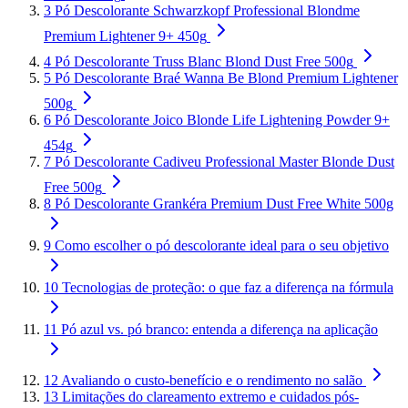
3
Pó Descolorante Schwarzkopf Professional Blondme
Premium Lightener 9+ 450g
4
Pó Descolorante Truss Blanc Blond Dust Free 500g
5
Pó Descolorante Braé Wanna Be Blond Premium Lightener
500g
6
Pó Descolorante Joico Blonde Life Lightening Powder 9+
454g
7
Pó Descolorante Cadiveu Professional Master Blonde Dust
Free 500g
8
Pó Descolorante Grankéra Premium Dust Free White 500g
9
Como escolher o pó descolorante ideal para o seu objetivo
10
Tecnologias de proteção: o que faz a diferença na fórmula
11
Pó azul vs. pó branco: entenda a diferença na aplicação
12
Avaliando o custo-benefício e o rendimento no salão
13
Limitações do clareamento extremo e cuidados pós-