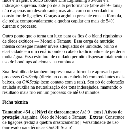
finos e frágeis, o Joico Blonde Life Lightening Powder é a
indicação suprema. Este pó de alta performance (abre até 9+ tons)
não é apenas um descolorante, mas atua como um verdadeiro
construtor de ligações. Graças à arginina presente em sua fórmula,
ele reduz comprovadamente a quebra capilar em mais de 54%
durante o processo.
Outro ponto que o torna um luxo para os fios é o blend riquíssimo
de óleos exóticos — Monoi e Tamanu. Essa carga de nutrição
intensa consegue manter níveis adequados de umidade, brilho e
elasticidade em um cenário onde o cabelo tradicionalmente perderia
muita água. Essa estrutura de cuidado permite dispensar totalmente o
uso de bondings adicionais na cumbuca.
Sua flexibilidade também impressiona: a fórmula é aprovada para
processos
On-Scalp
(direto no couro cabeludo) com oxidantes mais
baixos, ou
Off-Scalp
(sem contato com a raiz). Seu pó de coloração
azulada auxilia na neutralização dos tons indesejados, mantendo o
resultado mais frio em um processo de até 60 minutos.
Ficha técnica
Tamanho
: 454 g |
Nível de clareamento
: Até 9+ tons |
Ativos de
proteção
: Arginina, Óleo de Monoi e Tamanu |
Extras
: Construtor
de ligações (reduz a quebra drasticamente) | Versatilidade de uso
(aprovado para técnicas On/Off Scalp)