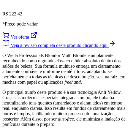
R$ 222,42
*Preço pode variar
Ver oferta
Veja a revisão completa deste produto clicando aqui
O Wella Professionals Blondor Multi Blonde é amplamente
reconhecido como o grande clássico e líder absoluto dentro dos
salões de beleza. Sua fórmula multiuso entrega um clareamento
altamente confiável e uniforme de até 7 tons, adaptando-se
perfeitamente a todas as técnicas de descoloração, seja na raiz, em
mechas com papel ou aplicações
freehand
.
O principal trunfo deste produto é a sua tecnologia Anti-Yellow.
Graças às moléculas especiais integradas no pó, ele trabalha
neutralizando tons quentes (amarelados e alaranjados) em tempo
real, enquanto clareia. Isso resulta em fundos de clareamento mais
puros e limpos, facilitando muito o processo de tonalização
posterior. Além disso, por ser
dust-free
, ele minimiza a inalação de
partículas durante o preparo.