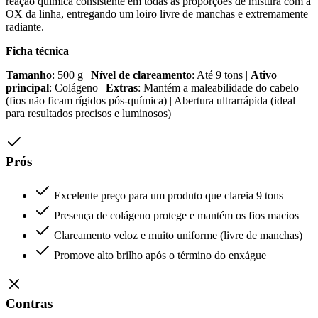
reação química consistente em todas as proporções de mistura com a
OX da linha, entregando um loiro livre de manchas e extremamente
radiante.
Ficha técnica
Tamanho
: 500 g |
Nível de clareamento
: Até 9 tons |
Ativo
principal
: Colágeno |
Extras
: Mantém a maleabilidade do cabelo
(fios não ficam rígidos pós-química) | Abertura ultrarrápida (ideal
para resultados precisos e luminosos)
Prós
Excelente preço para um produto que clareia 9 tons
Presença de colágeno protege e mantém os fios macios
Clareamento veloz e muito uniforme (livre de manchas)
Promove alto brilho após o término do enxágue
Contras