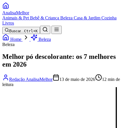
Analisa
Melhor
Animais & Pet
Bebê & Criança
Beleza
Casa & Jardim
Cozinha
Livros
Buscar...
Ctrl+K
Home
Beleza
Beleza
Melhor pó descolorante: os 7 melhores
em 2026
Redação AnalisaMelhor
13 de maio de 2026
12 min de
leitura