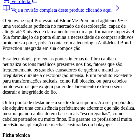
Ver oferta
Veja a revisão completa deste produto clicando aqui
O Schwarzkopf Professional BlondMe Premium Lightener 9+ é
uma verdadeira potência no mercado de descoloração, capaz de
atingir até 9 níveis de clareamento com uma performance impecável.
Sua formulação de ponta elimina a necessidade de comprar aditivos
protetores à parte, pois já conta com a tecnologia Anti-Metal Bond
Protection integrada em sua composição.
Essa tecnologia protege as pontes internas da fibra capilar e
neutraliza os íons metálicos presentes nos fios, fatores que são
frequentemente os grandes causadores de quebra e manchas
irregulares durante a descoloração intensa. É um produto excelente
para transformações radicais, como full bleachs, ou para cabelos
muito escuros que exigem poder de clareamento extremo sem
destruir a integridade do fio.
Outro ponto de destaque é a sua textura superior. Ao ser preparado,
ele adquire uma consistência perfeitamente aderente que não desliza,
mesmo quando aplicado em bases mais "escorregadias", como
cabelos prateados ou muito finos. Ele garante ao profissional muita
precisão na aplicação de mechas costuradas ou balayage.
Ficha técnica