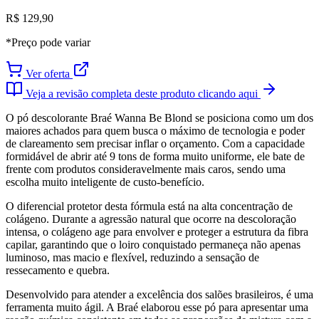
R$ 129,90
*Preço pode variar
Ver oferta
Veja a revisão completa deste produto clicando aqui
O pó descolorante Braé Wanna Be Blond se posiciona como um dos
maiores achados para quem busca o máximo de tecnologia e poder
de clareamento sem precisar inflar o orçamento. Com a capacidade
formidável de abrir até 9 tons de forma muito uniforme, ele bate de
frente com produtos consideravelmente mais caros, sendo uma
escolha muito inteligente de custo-benefício.
O diferencial protetor desta fórmula está na alta concentração de
colágeno. Durante a agressão natural que ocorre na descoloração
intensa, o colágeno age para envolver e proteger a estrutura da fibra
capilar, garantindo que o loiro conquistado permaneça não apenas
luminoso, mas macio e flexível, reduzindo a sensação de
ressecamento e quebra.
Desenvolvido para atender a excelência dos salões brasileiros, é uma
ferramenta muito ágil. A Braé elaborou esse pó para apresentar uma