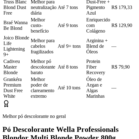
Truss Blanc
Melhor para
Dust-Free +
Blond Dust
neutralização
Até 7 tons
Pigmento
R$ 179,33
Free
diária
Azul
Melhor
Enriquecido
Braé Wanna
custo-
Até 9 tons
com
R$ 129,90
Be Blond
benefício
Colágeno
Joico Blonde
Melhor para
Arginina +
Life
cabelos
Até 9+ tons
Blend de
—
Lightening
fragilizados
Óleos
9+
Cadiveu
Melhor pó
Protein
Master
descolorante
Até 8 tons
Fiber
R$ 79,90
Blonde
barato
Recovery
Grankéra
Melhor
Óleo de
Premium
poder de
Argan e
Até 10 tons
—
Dust Free
clareamento
Algas
White
extremo
Marinhas
Melhor pó descolorante no geral
Pó Descolorante Wella Professionals
Blondor Multi Blonde Powder 800g