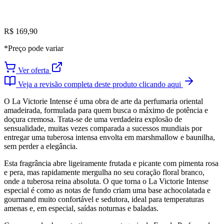
R$ 169,90
*Preço pode variar
Ver oferta
Veja a revisão completa deste produto clicando aqui
O La Victorie Intense é uma obra de arte da perfumaria oriental
amadeirada, formulada para quem busca o máximo de potência e
doçura cremosa. Trata-se de uma verdadeira explosão de
sensualidade, muitas vezes comparada a sucessos mundiais por
entregar uma tuberosa intensa envolta em marshmallow e baunilha,
sem perder a elegância.
Esta fragrância abre ligeiramente frutada e picante com pimenta rosa
e pera, mas rapidamente mergulha no seu coração floral branco,
onde a tuberosa reina absoluta. O que torna o La Victorie Intense
especial é como as notas de fundo criam uma base achocolatada e
gourmand muito confortável e sedutora, ideal para temperaturas
amenas e, em especial, saídas noturnas e baladas.