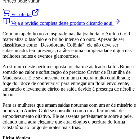
*Preço pode variar
Ver oferta
Veja a revisão completa deste produto clicando aqui
Com um apelo luxuoso inspirado na alta joalheria, o Aurien Gold
materializa o fascínio e o brilho intenso do ouro. Apesar de ser
classificado como "Desodorante Colônia", ele não deve ser
subestimado: tem presença, caráter e uma complexidade digna das
melhores noites e eventos glamourosos.
A estrutura deste perfume aposta no charme atalcado da Íris Branca
somado ao calor e sofisticação do precioso Caviar de Baunilha de
Madagascar. Ele se apresenta com uma doçura muito equilibrada;
foge do "doce de confeitaria" para entregar um floral envolvente,
ambarado e levemente cítrico na saída devido à presença de néroli e
limão.
Para as mulheres que amam saídas noturnas com um ar de mistério e
nobreza, o Aurien Gold se consolida como uma ferramenta de
empoderamento olfativo. Ele se assenta perfeitamente sobre a pele,
criando uma aura elegante que atrai elogios e perdura de forma
satisfatória ao longo de noites mais frias.
Ficha técnica