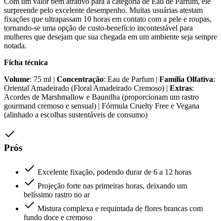
Com um valor bem atrativo para a categoria de Eau de Parfum, ele
surpreende pelo excelente desempenho. Muitas usuárias atestam
fixações que ultrapassam 10 horas em contato com a pele e roupas,
tornando-se uma opção de custo-benefício incontestável para
mulheres que desejam que sua chegada em um ambiente seja sempre
notada.
Ficha técnica
Volume
: 75 ml |
Concentração
: Eau de Parfum |
Família Olfativa
:
Oriental Amadeirado (Floral Amadeirado Cremoso) |
Extras
:
Acordes de Marshmallow e Baunilha (proporcionam um rastro
gourmand cremoso e sensual) | Fórmula Cruelty Free e Vegana
(alinhado a escolhas sustentáveis de consumo)
Prós
Excelente fixação, podendo durar de 6 a 12 horas
Projeção forte nas primeiras horas, deixando um
belíssimo rastro no ar
Mistura complexa e requintada de flores brancas com
fundo doce e cremoso