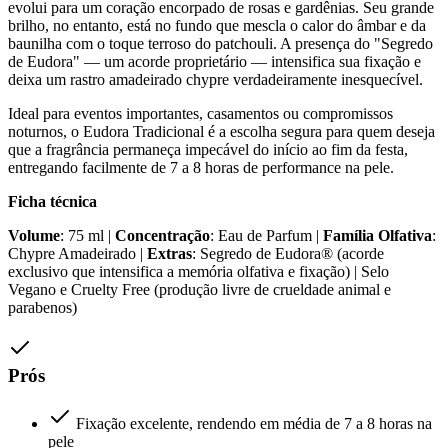
evolui para um coração encorpado de rosas e gardênias. Seu grande
brilho, no entanto, está no fundo que mescla o calor do âmbar e da
baunilha com o toque terroso do patchouli. A presença do "Segredo
de Eudora" — um acorde proprietário — intensifica sua fixação e
deixa um rastro amadeirado chypre verdadeiramente inesquecível.
Ideal para eventos importantes, casamentos ou compromissos
noturnos, o Eudora Tradicional é a escolha segura para quem deseja
que a fragrância permaneça impecável do início ao fim da festa,
entregando facilmente de 7 a 8 horas de performance na pele.
Ficha técnica
Volume
: 75 ml |
Concentração
: Eau de Parfum |
Família Olfativa
:
Chypre Amadeirado |
Extras
: Segredo de Eudora® (acorde
exclusivo que intensifica a memória olfativa e fixação) | Selo
Vegano e Cruelty Free (produção livre de crueldade animal e
parabenos)
Prós
Fixação excelente, rendendo em média de 7 a 8 horas na
pele