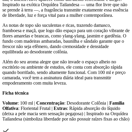
Inspirado na exótica Orquídea Tailandesa — uma flor livre que não
se prende à terra —, a fragrância transmite exatamente essa essência
de liberdade, luz e força vital para a mulher contemporânea.
As notas de topo são suculentas e ricas, trazendo damasco,
framboesa e maçã, que logo dão espaço para um coração vibrante de
flores amarelas e brancas, como ylang-ylang, jasmim e gardênia. O
fundo com madeiras ambaradas, baunilha e sândalo garante que o
frescor não seja efêmero, dando cremosidade e densidade
equilibrada ao desodorante colônia.
Além do seu aroma alegre que não invade o espaço alheio no
escritório ou ambiente de estudos, ele conta com absorção rápida
quando borrifado, sendo altamente funcional. Com 100 ml e preço
camarada, você tem a assinatura diária ideal para transmitir
empoderamento com muita leveza.
Ficha técnica
Volume
: 100 ml |
Concentração
: Desodorante Colônia |
Família
Olfativa
: Floriental Frutal |
Extras
: Rápida absorção do líquido
(deixa a pele macia sem sensação pegajosa) | Inspirado na Orquídea
Tailandesa (simboliza liberdade por não possuir raízes fixas ao chão)