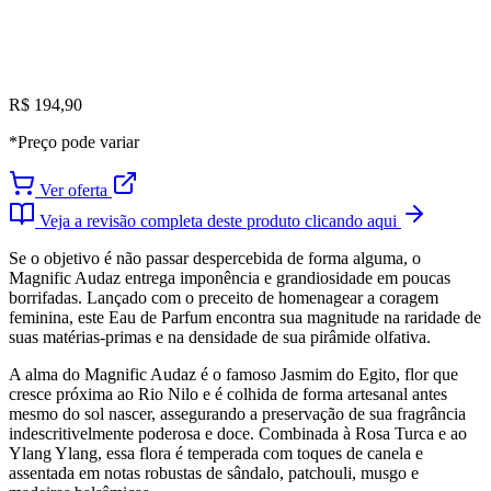
R$ 194,90
*Preço pode variar
Ver oferta
Veja a revisão completa deste produto clicando aqui
Se o objetivo é não passar despercebida de forma alguma, o
Magnific Audaz entrega imponência e grandiosidade em poucas
borrifadas. Lançado com o preceito de homenagear a coragem
feminina, este Eau de Parfum encontra sua magnitude na raridade de
suas matérias-primas e na densidade de sua pirâmide olfativa.
A alma do Magnific Audaz é o famoso Jasmim do Egito, flor que
cresce próxima ao Rio Nilo e é colhida de forma artesanal antes
mesmo do sol nascer, assegurando a preservação de sua fragrância
indescritivelmente poderosa e doce. Combinada à Rosa Turca e ao
Ylang Ylang, essa flora é temperada com toques de canela e
assentada em notas robustas de sândalo, patchouli, musgo e