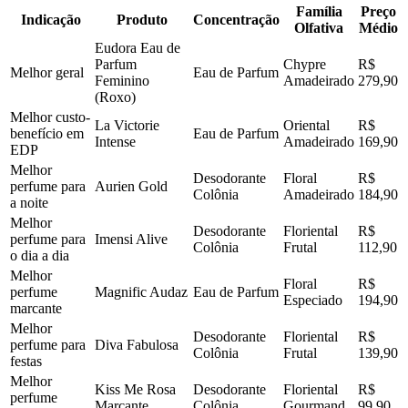
Família
Preço
Indicação
Produto
Concentração
Olfativa
Médio
Eudora Eau de
Parfum
Chypre
R$
Melhor geral
Eau de Parfum
Feminino
Amadeirado
279,90
(Roxo)
Melhor custo-
La Victorie
Oriental
R$
benefício em
Eau de Parfum
Intense
Amadeirado
169,90
EDP
Melhor
Desodorante
Floral
R$
perfume para
Aurien Gold
Colônia
Amadeirado
184,90
a noite
Melhor
Desodorante
Floriental
R$
perfume para
Imensi Alive
Colônia
Frutal
112,90
o dia a dia
Melhor
Floral
R$
perfume
Magnific Audaz
Eau de Parfum
Especiado
194,90
marcante
Melhor
Desodorante
Floriental
R$
perfume para
Diva Fabulosa
Colônia
Frutal
139,90
festas
Melhor
Kiss Me Rosa
Desodorante
Floriental
R$
perfume
Marcante
Colônia
Gourmand
99,90