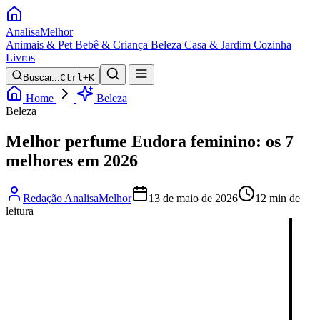
Analisa
Melhor
Animais & Pet
Bebê & Criança
Beleza
Casa & Jardim
Cozinha
Livros
Buscar...
Ctrl+K
Home
Beleza
Beleza
Melhor perfume Eudora feminino: os 7
melhores em 2026
Redação AnalisaMelhor
13 de maio de 2026
12 min de
leitura