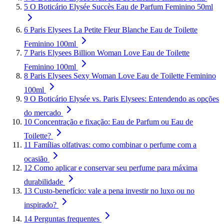
5
O Boticário Elysée Succès Eau de Parfum Feminino 50ml
6
Paris Elysees La Petite Fleur Blanche Eau de Toilette
Feminino 100ml
7
Paris Elysees Billion Woman Love Eau de Toilette
Feminino 100ml
8
Paris Elysees Sexy Woman Love Eau de Toilette Feminino
100ml
9
O Boticário Elysée vs. Paris Elysees: Entendendo as opções
do mercado
10
Concentração e fixação: Eau de Parfum ou Eau de
Toilette?
11
Famílias olfativas: como combinar o perfume com a
ocasião
12
Como aplicar e conservar seu perfume para máxima
durabilidade
13
Custo-benefício: vale a pena investir no luxo ou no
inspirado?
14
Perguntas frequentes