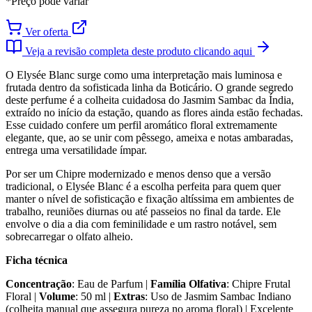
*Preço pode variar
Ver oferta
Veja a revisão completa deste produto clicando aqui
O Elysée Blanc surge como uma interpretação mais luminosa e
frutada dentro da sofisticada linha da Boticário. O grande segredo
deste perfume é a colheita cuidadosa do Jasmim Sambac da Índia,
extraído no início da estação, quando as flores ainda estão fechadas.
Esse cuidado confere um perfil aromático floral extremamente
elegante, que, ao se unir com pêssego, ameixa e notas ambaradas,
entrega uma versatilidade ímpar.
Por ser um Chipre modernizado e menos denso que a versão
tradicional, o Elysée Blanc é a escolha perfeita para quem quer
manter o nível de sofisticação e fixação altíssima em ambientes de
trabalho, reuniões diurnas ou até passeios no final da tarde. Ele
envolve o dia a dia com feminilidade e um rastro notável, sem
sobrecarregar o olfato alheio.
Ficha técnica
Concentração
: Eau de Parfum |
Família Olfativa
: Chipre Frutal
Floral |
Volume
: 50 ml |
Extras
: Uso de Jasmim Sambac Indiano
(colheita manual que assegura pureza no aroma floral) | Excelente