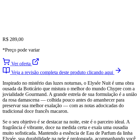
R$ 289,00
*Preço pode variar
Ver oferta
Veja a revisão completa deste produto clicando aqui
Inspirado no mistério das luzes noturnas, o Elysée Nuit é uma obra
ousada da Boticário que mistura o melhor do mundo Chypre com a
jovialidade Gourmand. A grande estrela de sua formulação é a união
da rosa damascena — colhida pouco antes do amanhecer para
preservar sua melhor exalação — com as notas adocicadas do
tradicional doce francês macaron.
Se o seu objetivo é se destacar na noite, este é o parceiro ideal. A
fragrância é vibrante, doce na medida certa e exala uma ousadia
muito sofisticada. Mantendo a essência de Eau de Parfum da linha
Elysée, sua durabilidade na pele é prolongada, acompanhando você