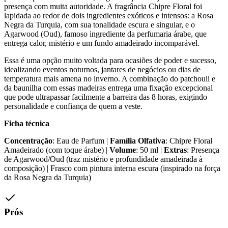
presença com muita autoridade. A fragrância Chipre Floral foi
lapidada ao redor de dois ingredientes exóticos e intensos: a Rosa
Negra da Turquia, com sua tonalidade escura e singular, e o
Agarwood (Oud), famoso ingrediente da perfumaria árabe, que
entrega calor, mistério e um fundo amadeirado incomparável.
Essa é uma opção muito voltada para ocasiões de poder e sucesso,
idealizando eventos noturnos, jantares de negócios ou dias de
temperatura mais amena no inverno. A combinação do patchouli e
da baunilha com essas madeiras entrega uma fixação excepcional
que pode ultrapassar facilmente a barreira das 8 horas, exigindo
personalidade e confiança de quem a veste.
Ficha técnica
Concentração
: Eau de Parfum |
Família Olfativa
: Chipre Floral
Amadeirado (com toque árabe) |
Volume
: 50 ml |
Extras
: Presença
de Agarwood/Oud (traz mistério e profundidade amadeirada à
composição) | Frasco com pintura interna escura (inspirado na força
da Rosa Negra da Turquia)
Prós