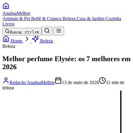
Analisa
Melhor
Animais & Pet
Bebê & Criança
Beleza
Casa & Jardim
Cozinha
Livros
Buscar...
Ctrl+K
Home
Beleza
Beleza
Melhor perfume Elysée: os 7 melhores em
2026
Redação AnalisaMelhor
13 de maio de 2026
11 min de
leitura