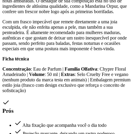
notas ambaradas. O destaque de sua composição está no uso de
ingredientes de altíssima qualidade, como a Mandarina Orpur, que
confere um frescor nobre logo após as primeiras borrifadas.
Com um frasco impecável que remete diretamente a uma joia
esculpida, ele não enfeita apenas a pele, mas também a sua
penteadeira. É altamente recomendado para mulheres maduras,
autênticas e que gostam de deixar um rastro inesquecível por onde
passam, sendo perfeito para baladas, festas noturnas e ocasiões
especiais em que uma postura mais imponente é bem-vinda.
Ficha técnica
Concentração
: Eau de Parfum |
Família Olfativa
: Chypre Floral
Amadeirado |
Volume
: 50 ml |
Extras
: Selo Cruelty Free e vegano
(nenhum produto da marca testa em animais) | Embalagem premium
estilo joia (frasco com design exclusivo que reforça o conceito de
sofisticação)
Prós
Alta fixação que acompanha você o dia todo
Projeção marcante, deixando um rastro poderoso