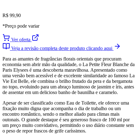
R$ 99,90
*Preço pode variar
Ver oferta
Veja a revisão completa deste produto clicando aqui
Para as amantes de fragrâncias florais orientais que procuram
economia sem abrir mão da qualidade, o La Petite Fleur Blanche da
Paris Elysees é uma descoberta maravilhosa. Apresentado como
uma versão bem acessível e de excelente similaridade ao famoso La
Vie Est Belle, ele combina o brilho frutado da pera e da bergamota
no topo, evoluindo para um abraço luminoso de jasmim e íris, antes
de assentar em um delicioso banho de baunilha e caramelo.
Apesar de ser classificado como Eau de Toilette, ele oferece uma
fixação muito digna que acompanha o dia de trabalho ou um
encontro romântico, sendo o melhor aliado para climas mais
outonais. O grande destaque é seu generoso frasco de 100 ml por
um preço muito convidativo, permitindo o uso diário constante sem
o peso de repor frascos de grife caríssimos.