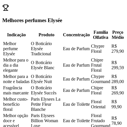
Melhores perfumes Elysée
Família
Preço
Indicação
Produto
Concentração
Olfativa
Médio
Melhor
O Boticário
Chypre
R$
perfume
Elysée
Eau de Parfum
Floral
279,90
Elysée
Tradicional
Melhor para o
Chipre
O Boticário
R$
dia a dia
Eau de Parfum
Frutal
Elysée Blanc
299,59
elegante
Floral
Melhor para a
O Boticário
Chypre
R$
Eau de Parfum
noite e baladas
Elysée Nuit
Gourmand
289,00
Fragrância
O Boticário
Chipre
R$
Eau de Parfum
mais marcante
Elysée Succès
Floral
269,90
Melhor custo-
Paris Elysees La
Floral
R$
benefício
Petite Fleur
Eau de Toilette
Oriental
99,90
floral
Blanche
Melhor opção
Paris Elysees
Floral
R$
doce e
Billion Woman
Eau de Toilette
Frutado
78,90
acessível
Love
Gourmand