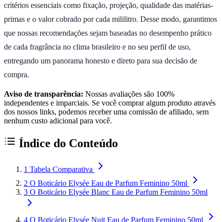
critérios essenciais como fixação, projeção, qualidade das matérias-
primas e o valor cobrado por cada mililitro. Desse modo, garantimos
que nossas recomendações sejam baseadas no desempenho prático
de cada fragrância no clima brasileiro e no seu perfil de uso,
entregando um panorama honesto e direto para sua decisão de
compra.
Aviso de transparência:
Nossas avaliações são 100%
independentes e imparciais. Se você comprar algum produto através
dos nossos links, podemos receber uma comissão de afiliado, sem
nenhum custo adicional para você.
Índice do Conteúdo
1
Tabela Comparativa
2
O Boticário Elysée Eau de Parfum Feminino 50ml
3
O Boticário Elysée Blanc Eau de Parfum Feminino 50ml
4
O Boticário Elysée Nuit Eau de Parfum Feminino 50ml