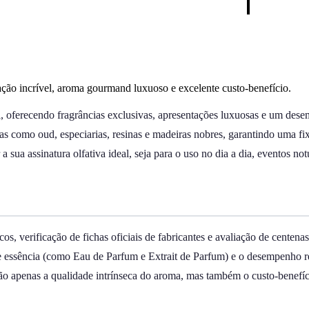
ação incrível, aroma gourmand luxuoso e excelente custo-benefício.
, oferecendo fragrâncias exclusivas, apresentações luxuosas e um desem
s como oud, especiarias, resinas e madeiras nobres, garantindo uma fi
sua assinatura olfativa ideal, seja para o uso no dia a dia, eventos not
cos, verificação de fichas oficiais de fabricantes e avaliação de cent
de essência (como Eau de Parfum e Extrait de Parfum) e o desempenho re
ão apenas a qualidade intrínseca do aroma, mas também o custo-benefíci