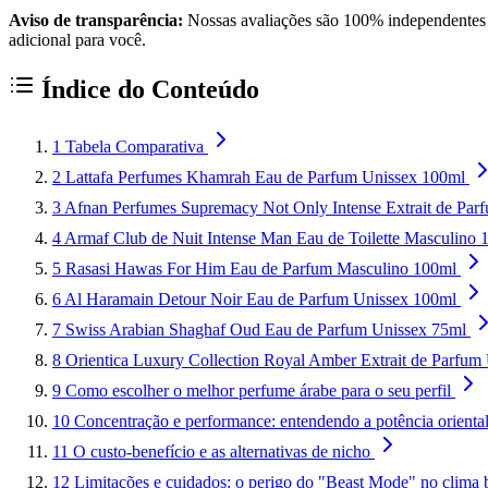
Aviso de transparência:
Nossas avaliações são 100% independentes e
adicional para você.
Índice do Conteúdo
1
Tabela Comparativa
2
Lattafa Perfumes Khamrah Eau de Parfum Unissex 100ml
3
Afnan Perfumes Supremacy Not Only Intense Extrait de Par
4
Armaf Club de Nuit Intense Man Eau de Toilette Masculino 
5
Rasasi Hawas For Him Eau de Parfum Masculino 100ml
6
Al Haramain Detour Noir Eau de Parfum Unissex 100ml
7
Swiss Arabian Shaghaf Oud Eau de Parfum Unissex 75ml
8
Orientica Luxury Collection Royal Amber Extrait de Parfum
9
Como escolher o melhor perfume árabe para o seu perfil
10
Concentração e performance: entendendo a potência orienta
11
O custo-benefício e as alternativas de nicho
12
Limitações e cuidados: o perigo do "Beast Mode" no clima b