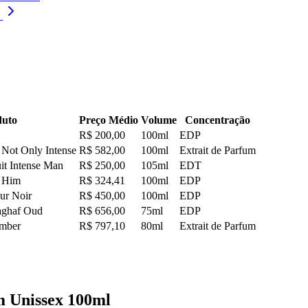
duto
Preço Médio
Volume
Concentração
R$ 200,00
100ml
EDP
Not Only Intense
R$ 582,00
100ml
Extrait de Parfum
it Intense Man
R$ 250,00
105ml
EDT
r Him
R$ 324,41
100ml
EDP
ur Noir
R$ 450,00
100ml
EDP
aghaf Oud
R$ 656,00
75ml
EDP
Amber
R$ 797,10
80ml
Extrait de Parfum
 Unissex 100ml