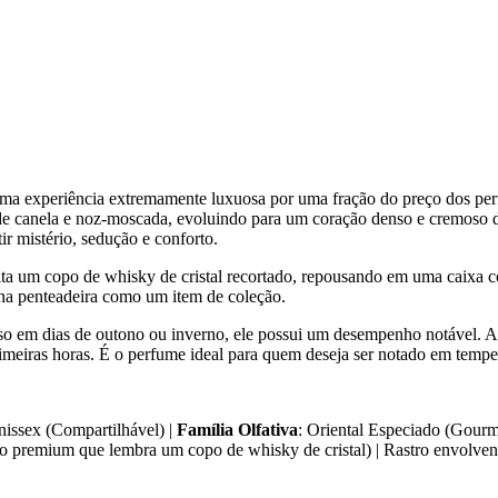
a experiência extremamente luxuosa por uma fração do preço dos perf
e canela e noz-moscada, evoluindo para um coração denso e cremoso de
ir mistério, sedução e conforto.
ta um copo de whisky de cristal recortado, repousando em uma caixa c
 na penteadeira como um item de coleção.
so em dias de outono ou inverno, ele possui um desempenho notável. A f
meiras horas. É o perfume ideal para quem deseja ser notado em tempe
nissex (Compartilhável) |
Família Olfativa
: Oriental Especiado (Gour
o premium que lembra um copo de whisky de cristal) | Rastro envolvent