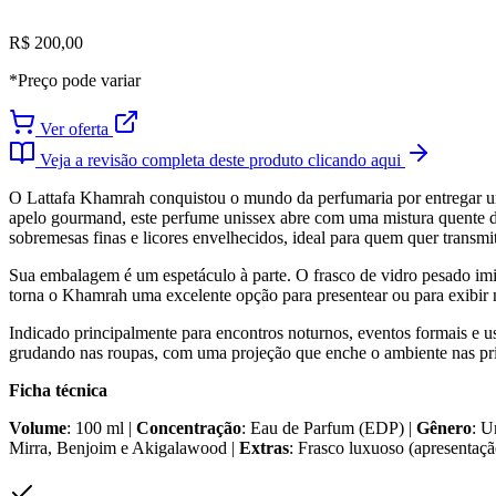
R$ 200,00
*Preço pode variar
Ver oferta
Veja a revisão completa deste produto clicando aqui
O Lattafa Khamrah conquistou o mundo da perfumaria por entregar um
apelo gourmand, este perfume unissex abre com uma mistura quente d
sobremesas finas e licores envelhecidos, ideal para quem quer transmit
Sua embalagem é um espetáculo à parte. O frasco de vidro pesado imi
torna o Khamrah uma excelente opção para presentear ou para exibir
Indicado principalmente para encontros noturnos, eventos formais e u
grudando nas roupas, com uma projeção que enche o ambiente nas pri
Ficha técnica
Volume
: 100 ml |
Concentração
: Eau de Parfum (EDP) |
Gênero
: U
Mirra, Benjoim e Akigalawood |
Extras
: Frasco luxuoso (apresentaçã