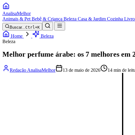
Analisa
Melhor
Animais & Pet
Bebê & Criança
Beleza
Casa & Jardim
Cozinha
Livro
Buscar...
Ctrl+K
Home
Beleza
Beleza
Melhor perfume árabe: os 7 melhores em 
Redação AnalisaMelhor
13 de maio de 2026
14 min de leit