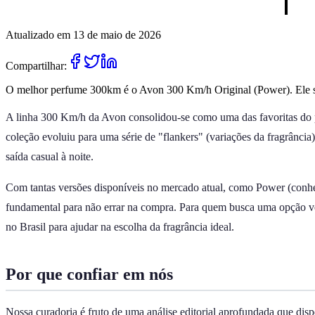
Atualizado em 13 de maio de 2026
Compartilhar:
O melhor perfume 300km é o Avon 300 Km/h Original (Power). Ele se d
A linha 300 Km/h da Avon consolidou-se como uma das favoritas do púb
coleção evoluiu para uma série de "flankers" (variações da fragrânci
saída casual à noite.
Com tantas versões disponíveis no mercado atual, como Power (conheci
fundamental para não errar na compra. Para quem busca uma opção versá
no Brasil para ajudar na escolha da fragrância ideal.
Por que confiar em nós
Nossa curadoria é fruto de uma análise editorial aprofundada que dis