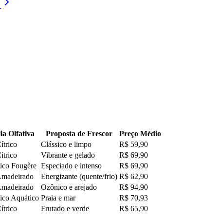
ia Olfativa
Proposta de Frescor
Preço Médio
ítrico
Clássico e limpo
R$ 59,90
ítrico
Vibrante e gelado
R$ 69,90
ico Fougère
Especiado e intenso
R$ 69,90
Amadeirado
Energizante (quente/frio)
R$ 62,90
Amadeirado
Ozônico e arejado
R$ 94,90
ico Aquático
Praia e mar
R$ 70,93
ítrico
Frutado e verde
R$ 65,90