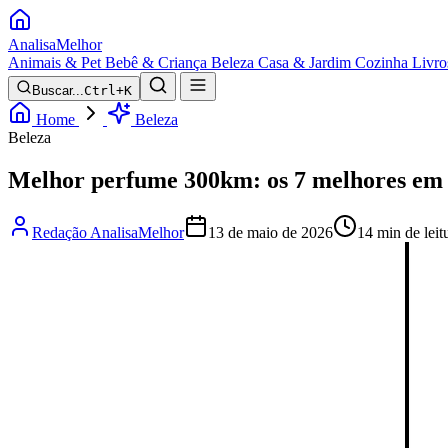
Analisa
Melhor
Animais & Pet
Bebê & Criança
Beleza
Casa & Jardim
Cozinha
Livro
Buscar...
Ctrl+K
Home
Beleza
Beleza
Melhor perfume 300km: os 7 melhores em
Redação AnalisaMelhor
13 de maio de 2026
14 min de leit