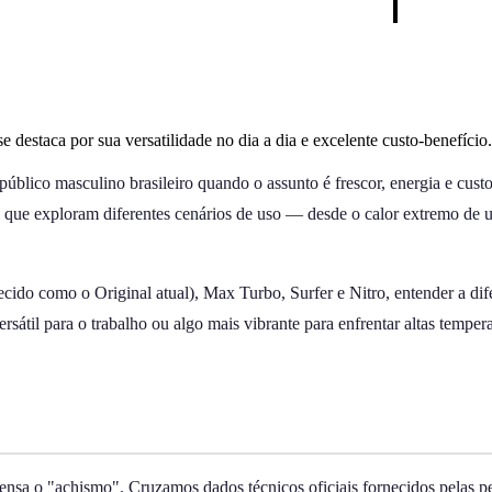
estaca por sua versatilidade no dia a dia e excelente custo-benefício.
lico masculino brasileiro quando o assunto é frescor, energia e custo
a) que exploram diferentes cenários de uso — desde o calor extremo de 
do como o Original atual), Max Turbo, Surfer e Nitro, entender a difer
til para o trabalho ou algo mais vibrante para enfrentar altas tempera
pensa o "achismo". Cruzamos dados técnicos oficiais fornecidos pelas p