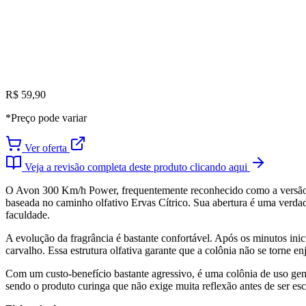
R$ 59,90
*Preço pode variar
Ver oferta
Veja a revisão completa deste produto clicando aqui
O Avon 300 Km/h Power, frequentemente reconhecido como a versão "Or
baseada no caminho olfativo Ervas Cítrico. Sua abertura é uma verdad
faculdade.
A evolução da fragrância é bastante confortável. Após os minutos ini
carvalho. Essa estrutura olfativa garante que a colônia não se torne 
Com um custo-benefício bastante agressivo, é uma colônia de uso gener
sendo o produto curinga que não exige muita reflexão antes de ser esco