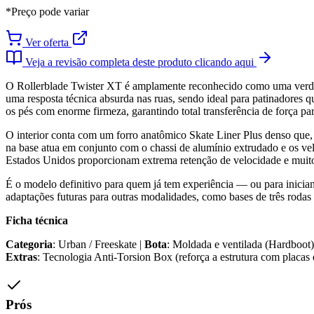
*Preço pode variar
Ver oferta
Veja a revisão completa deste produto clicando aqui
O Rollerblade Twister XT é amplamente reconhecido como uma verdadei
uma resposta técnica absurda nas ruas, sendo ideal para patinadores 
os pés com enorme firmeza, garantindo total transferência de força pa
O interior conta com um forro anatômico Skate Liner Plus denso que,
na base atua em conjunto com o chassi de alumínio extrudado e os v
Estados Unidos proporcionam extrema retenção de velocidade e muito
É o modelo definitivo para quem já tem experiência — ou para inician
adaptações futuras para outras modalidades, como bases de três rodas m
Ficha técnica
Categoria
: Urban / Freeskate |
Bota
: Moldada e ventilada (Hardboot)
Extras
: Tecnologia Anti-Torsion Box (reforça a estrutura com placas
Prós