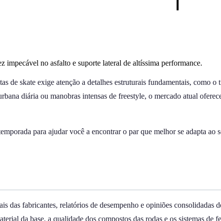
z impecável no asfalto e suporte lateral de altíssima performance.
stas de skate exige atenção a detalhes estruturais fundamentais, como o 
rbana diária ou manobras intensas de freestyle, o mercado atual oferece
emporada para ajudar você a encontrar o par que melhor se adapta ao se
ais das fabricantes, relatórios de desempenho e opiniões consolidadas 
material da base, a qualidade dos compostos das rodas e os sistemas de 