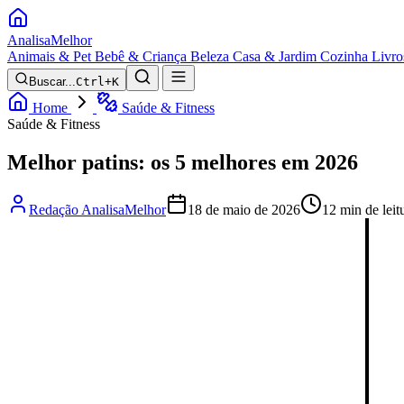
Analisa
Melhor
Animais & Pet
Bebê & Criança
Beleza
Casa & Jardim
Cozinha
Livro
Buscar...
Ctrl+K
Home
Saúde & Fitness
Saúde & Fitness
Melhor patins: os 5 melhores em 2026
Redação AnalisaMelhor
18 de maio de 2026
12 min de leit