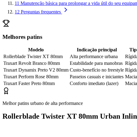
11
Manutenção básica para prolongar a vida útil do seu equipa
12
Perguntas frequentes
Melhores patins
Modelo
Indicação principal
Tip
Rollerblade Twister XT 80mm
Alta performance urbana
Rígid
Traxart Revolt Branco 80mm
Estabilidade para manobras
Rígid
Traxart Dynamix Preto V2 80mm
Custo-benefício no freestyle
Rígid
Traxart Perform Rose 80mm
Passeios casuais e iniciantes
Macia
Traxart Faster Preto 80mm
Conforto imediato (lazer)
Macia
Melhor patins urbano de alta performance
Rollerblade Twister XT 80mm Urban Inlin