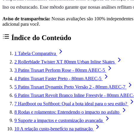
liso ou esburacado. Esse método garante que nossas análises reflitam
Aviso de transparência:
Nossas avaliações são 100% independentes e
adicional para você.
Índice do Conteúdo
1
Tabela Comparativa
2
Rollerblade Twister XT 80mm Urban Inline Skates
3
Patins Traxart Perform Rose - 80mm ABEC-5
4
Patins Traxart Faster Preto - 80mm ABEC-5
5
Patins Traxart Dynamix Preto Versão 2 - 80mm ABEC-7
6
Patins Traxart Revolt Branco Inline Freestyle - 80mm ABEC
7
Hardboot ou Softboot: Qual a bota ideal para o seu estilo?
8
Rodas e rolamentos: Entendendo o impacto no asfalto
9
Suporte a impactos e customização avançada
10
A relação custo-benefício na patinação