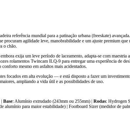
ra referência mundial para a patinação urbana (freeskate) avançada. 
que procuram agilidade leve, manobrabilidade e um ajuste premium que n
ra o chão.
 embora exija um leve período de laceamento, adapta-se com maestria a
elozes rolamentos Twincam ILQ-9 para entregar uma experiência de des
 conforto mesmo em asfaltos mais acidentados.
tes focados em alta evolução — e está disposto a fazer um investimento
aiores, ampliando a vida útil e as possibilidades de uso.
 |
Base
: Alumínio extrudado (243mm ou 255mm) |
Rodas
: Hydrogen 
 de alumínio para maior estabilidade) | Footboard Sizer (medidor de pa