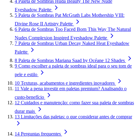
4
Paleta de Sombras Huda Beauty The New Nude
Eyeshadow Palette
5
Paleta de Sombras Pat McGrath Labs Mothership VIII:
Divine Rose II Artistry Palette
6
Paleta de Sombras Too Faced Born This Way The Natural
Nudes Complexion Inspired Eyeshadow Palette
7
Paleta de Sombras Urban Decay Naked Heat Eyeshadow
Palette
8
Paleta de Sombras Mariana Saad by Océane 12 Shades
9
Como escolher a paleta de sombras ideal para o seu tom de
pele e estilo
10
Texturas, acabamentos e ingredientes inovadores
11
Vale a pena investir em paletas premium? Analisando o
custo-benefício
12
Cuidados e manutenção: como fazer sua paleta de sombras
durar mais
13
Limitações das paletas: o que considerar antes de comprar
14
Perguntas frequentes