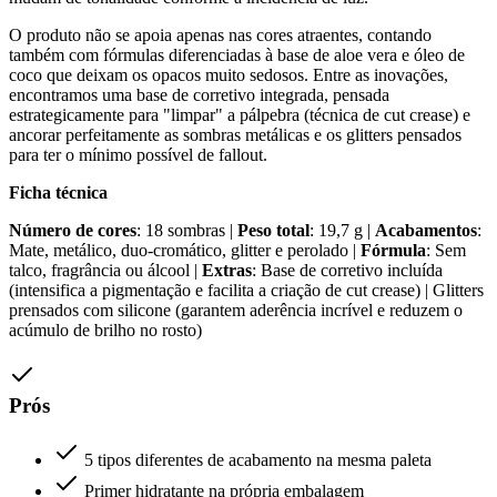
O produto não se apoia apenas nas cores atraentes, contando
também com fórmulas diferenciadas à base de aloe vera e óleo de
coco que deixam os opacos muito sedosos. Entre as inovações,
encontramos uma base de corretivo integrada, pensada
estrategicamente para "limpar" a pálpebra (técnica de cut crease) e
ancorar perfeitamente as sombras metálicas e os glitters pensados
para ter o mínimo possível de fallout.
Ficha técnica
Número de cores
: 18 sombras |
Peso total
: 19,7 g |
Acabamentos
:
Mate, metálico, duo-cromático, glitter e perolado |
Fórmula
: Sem
talco, fragrância ou álcool |
Extras
: Base de corretivo incluída
(intensifica a pigmentação e facilita a criação de cut crease) | Glitters
prensados com silicone (garantem aderência incrível e reduzem o
acúmulo de brilho no rosto)
Prós
5 tipos diferentes de acabamento na mesma paleta
Primer hidratante na própria embalagem