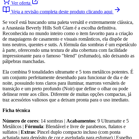
Ver oferta
Veja a revisão completa deste produto clicando aqui
Se você está buscando uma paleta versátil e extremamente clássica,
a Anastasia Beverly Hills Soft Glam é a escolha definitiva.
Reconhecida no mundo inteiro como o item favorito para a criação
de maquiagens de casamento e visuais românticos, ela dispõe de
tons neutros, quentes e sutis. A fórmula das sombras é um espetáculo
à parte, oferecendo uma textura de alta cobertura com facilidade
impressionante para o famoso "blend" (esfumado), não deixando as
pálpebras manchadas.
Ela combina 9 tonalidades ultramatte e 5 tons metálicos potentes. É
um conjunto perfeitamente desenhado para funcionar de dia e de
noite, possuindo tons claros para iluminar, marrons versáteis de
transição e um preto profundo (Noir) que define o olhar ou pode
delinear rente aos cílios. Diferente de muitas opções compactas, já
traz acessórios valiosos que a deixam pronta para o uso imediato.
Ficha técnica
Número de cores
: 14 sombras |
Acabamentos
: 9 Ultramatte e 5
Metálicos |
Fórmula
: Blendável e livre de parabenos, ftalatos e
sulfatos |
Extras
: Pincel duplo compacto incluso (com ponta
achatada para depósito de cor e aveludada para esfumar) | Espelho