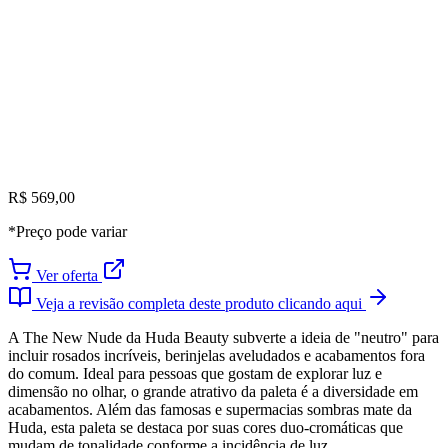
R$ 569,00
*Preço pode variar
Ver oferta
Veja a revisão completa deste produto clicando aqui
A The New Nude da Huda Beauty subverte a ideia de "neutro" para
incluir rosados incríveis, berinjelas aveludados e acabamentos fora
do comum. Ideal para pessoas que gostam de explorar luz e
dimensão no olhar, o grande atrativo da paleta é a diversidade em
acabamentos. Além das famosas e supermacias sombras mate da
Huda, esta paleta se destaca por suas cores duo-cromáticas que
mudam de tonalidade conforme a incidência de luz.