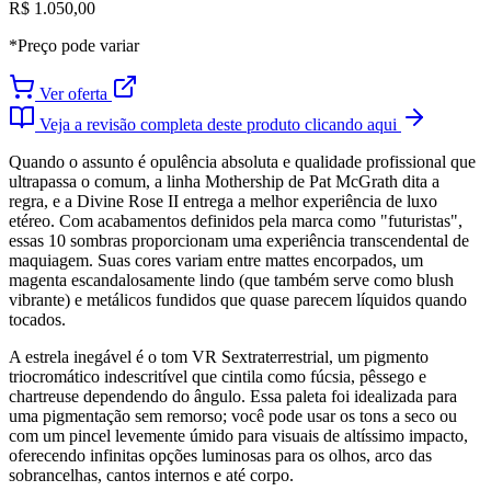
R$ 1.050,00
*Preço pode variar
Ver oferta
Veja a revisão completa deste produto clicando aqui
Quando o assunto é opulência absoluta e qualidade profissional que
ultrapassa o comum, a linha Mothership de Pat McGrath dita a
regra, e a Divine Rose II entrega a melhor experiência de luxo
etéreo. Com acabamentos definidos pela marca como "futuristas",
essas 10 sombras proporcionam uma experiência transcendental de
maquiagem. Suas cores variam entre mattes encorpados, um
magenta escandalosamente lindo (que também serve como blush
vibrante) e metálicos fundidos que quase parecem líquidos quando
tocados.
A estrela inegável é o tom VR Sextraterrestrial, um pigmento
triocromático indescritível que cintila como fúcsia, pêssego e
chartreuse dependendo do ângulo. Essa paleta foi idealizada para
uma pigmentação sem remorso; você pode usar os tons a seco ou
com um pincel levemente úmido para visuais de altíssimo impacto,
oferecendo infinitas opções luminosas para os olhos, arco das
sobrancelhas, cantos internos e até corpo.