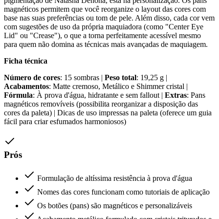
pigmentação de Natasha Denona, está na personalização. Os pans
magnéticos permitem que você reorganize o layout das cores com
base nas suas preferências ou tom de pele. Além disso, cada cor vem
com sugestões de uso da própria maquiadora (como "Center Eye
Lid" ou "Crease"), o que a torna perfeitamente acessível mesmo
para quem não domina as técnicas mais avançadas de maquiagem.
Ficha técnica
Número de cores
: 15 sombras |
Peso total
: 19,25 g |
Acabamentos
: Matte cremoso, Metálico e Shimmer cristal |
Fórmula
: À prova d'água, hidratante e sem fallout |
Extras
: Pans
magnéticos removíveis (possibilita reorganizar a disposição das
cores da paleta) | Dicas de uso impressas na paleta (oferece um guia
fácil para criar esfumados harmoniosos)
Prós
Formulação de altíssima resistência à prova d'água
Nomes das cores funcionam como tutoriais de aplicação
Os botões (pans) são magnéticos e personalizáveis