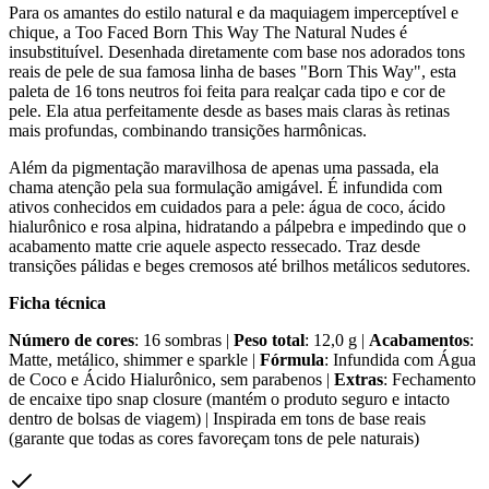
Para os amantes do estilo natural e da maquiagem imperceptível e
chique, a Too Faced Born This Way The Natural Nudes é
insubstituível. Desenhada diretamente com base nos adorados tons
reais de pele de sua famosa linha de bases "Born This Way", esta
paleta de 16 tons neutros foi feita para realçar cada tipo e cor de
pele. Ela atua perfeitamente desde as bases mais claras às retinas
mais profundas, combinando transições harmônicas.
Além da pigmentação maravilhosa de apenas uma passada, ela
chama atenção pela sua formulação amigável. É infundida com
ativos conhecidos em cuidados para a pele: água de coco, ácido
hialurônico e rosa alpina, hidratando a pálpebra e impedindo que o
acabamento matte crie aquele aspecto ressecado. Traz desde
transições pálidas e beges cremosos até brilhos metálicos sedutores.
Ficha técnica
Número de cores
: 16 sombras |
Peso total
: 12,0 g |
Acabamentos
:
Matte, metálico, shimmer e sparkle |
Fórmula
: Infundida com Água
de Coco e Ácido Hialurônico, sem parabenos |
Extras
: Fechamento
de encaixe tipo snap closure (mantém o produto seguro e intacto
dentro de bolsas de viagem) | Inspirada em tons de base reais
(garante que todas as cores favoreçam tons de pele naturais)