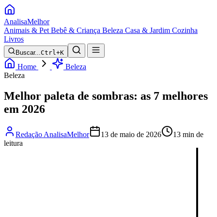
Analisa
Melhor
Animais & Pet
Bebê & Criança
Beleza
Casa & Jardim
Cozinha
Livros
Buscar...
Ctrl+K
Home
Beleza
Beleza
Melhor paleta de sombras: as 7 melhores
em 2026
Redação AnalisaMelhor
13 de maio de 2026
13 min de
leitura