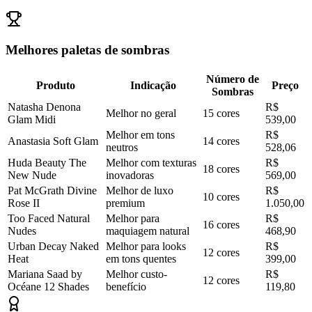
Melhores paletas de sombras
Número de
Produto
Indicação
Preço
Sombras
Natasha Denona
R$
Melhor no geral
15 cores
Glam Midi
539,00
Melhor em tons
R$
Anastasia Soft Glam
14 cores
neutros
528,06
Huda Beauty The
Melhor com texturas
R$
18 cores
New Nude
inovadoras
569,00
Pat McGrath Divine
Melhor de luxo
R$
10 cores
Rose II
premium
1.050,00
Too Faced Natural
Melhor para
R$
16 cores
Nudes
maquiagem natural
468,90
Urban Decay Naked
Melhor para looks
R$
12 cores
Heat
em tons quentes
399,00
Mariana Saad by
Melhor custo-
R$
12 cores
Océane 12 Shades
benefício
119,80