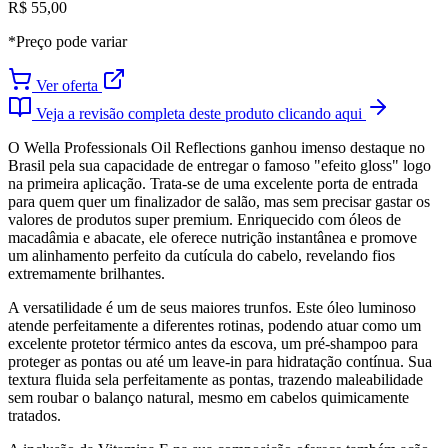
R$ 55,00
*Preço pode variar
Ver oferta
Veja a revisão completa deste produto clicando aqui
O Wella Professionals Oil Reflections ganhou imenso destaque no
Brasil pela sua capacidade de entregar o famoso "efeito gloss" logo
na primeira aplicação. Trata-se de uma excelente porta de entrada
para quem quer um finalizador de salão, mas sem precisar gastar os
valores de produtos super premium. Enriquecido com óleos de
macadâmia e abacate, ele oferece nutrição instantânea e promove
um alinhamento perfeito da cutícula do cabelo, revelando fios
extremamente brilhantes.
A versatilidade é um de seus maiores trunfos. Este óleo luminoso
atende perfeitamente a diferentes rotinas, podendo atuar como um
excelente protetor térmico antes da escova, um pré-shampoo para
proteger as pontas ou até um leave-in para hidratação contínua. Sua
textura fluida sela perfeitamente as pontas, trazendo maleabilidade
sem roubar o balanço natural, mesmo em cabelos quimicamente
tratados.