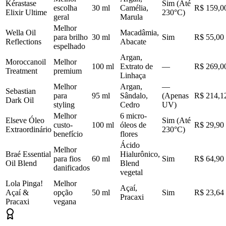
Kérastase
Sim (Até
escolha
30 ml
Camélia,
R$ 159,0
Elixir Ultime
230°C)
geral
Marula
Melhor
Wella Oil
Macadâmia,
para brilho
30 ml
Sim
R$ 55,00
Reflections
Abacate
espelhado
Argan,
Moroccanoil
Melhor
100 ml
Extrato de
—
R$ 269,0
Treatment
premium
Linhaça
Melhor
Argan,
—
Sebastian
para
95 ml
Sândalo,
(Apenas
R$ 214,1
Dark Oil
styling
Cedro
UV)
Melhor
6 micro-
Elseve Óleo
Sim (Até
custo-
100 ml
óleos de
R$ 29,90
Extraordinário
230°C)
benefício
flores
Ácido
Melhor
Braé Essential
Hialurônico,
para fios
60 ml
Sim
R$ 64,90
Oil Blend
Blend
danificados
vegetal
Lola Pinga!
Melhor
Açaí,
Açaí &
opção
50 ml
Sim
R$ 23,64
Pracaxi
Pracaxi
vegana