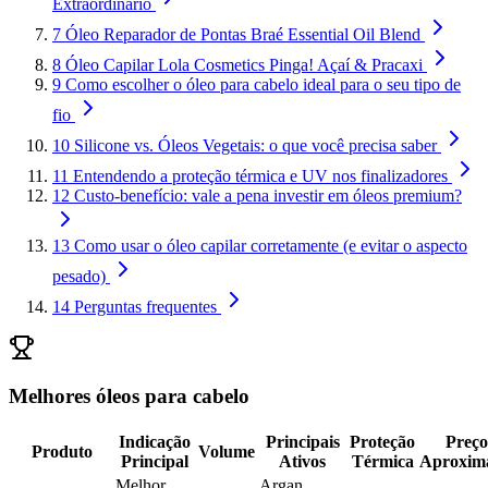
Extraordinário
7
Óleo Reparador de Pontas Braé Essential Oil Blend
8
Óleo Capilar Lola Cosmetics Pinga! Açaí & Pracaxi
9
Como escolher o óleo para cabelo ideal para o seu tipo de
fio
10
Silicone vs. Óleos Vegetais: o que você precisa saber
11
Entendendo a proteção térmica e UV nos finalizadores
12
Custo-benefício: vale a pena investir em óleos premium?
13
Como usar o óleo capilar corretamente (e evitar o aspecto
pesado)
14
Perguntas frequentes
Melhores óleos para cabelo
Indicação
Principais
Proteção
Preço
Produto
Volume
Principal
Ativos
Térmica
Aproxim
Melhor
Argan,