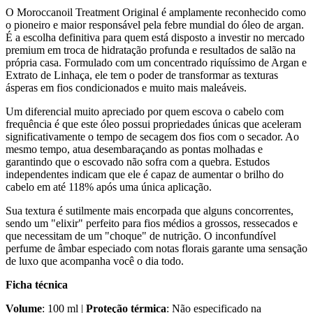
O Moroccanoil Treatment Original é amplamente reconhecido como
o pioneiro e maior responsável pela febre mundial do óleo de argan.
É a escolha definitiva para quem está disposto a investir no mercado
premium em troca de hidratação profunda e resultados de salão na
própria casa. Formulado com um concentrado riquíssimo de Argan e
Extrato de Linhaça, ele tem o poder de transformar as texturas
ásperas em fios condicionados e muito mais maleáveis.
Um diferencial muito apreciado por quem escova o cabelo com
frequência é que este óleo possui propriedades únicas que aceleram
significativamente o tempo de secagem dos fios com o secador. Ao
mesmo tempo, atua desembaraçando as pontas molhadas e
garantindo que o escovado não sofra com a quebra. Estudos
independentes indicam que ele é capaz de aumentar o brilho do
cabelo em até 118% após uma única aplicação.
Sua textura é sutilmente mais encorpada que alguns concorrentes,
sendo um "elixir" perfeito para fios médios a grossos, ressecados e
que necessitam de um "choque" de nutrição. O inconfundível
perfume de âmbar especiado com notas florais garante uma sensação
de luxo que acompanha você o dia todo.
Ficha técnica
Volume
: 100 ml |
Proteção térmica
: Não especificado na