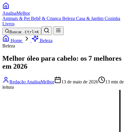
Analisa
Melhor
Animais & Pet
Bebê & Criança
Beleza
Casa & Jardim
Cozinha
Livros
Buscar...
Ctrl+K
Home
Beleza
Beleza
Melhor óleo para cabelo: os 7 melhores
em 2026
Redação AnalisaMelhor
13 de maio de 2026
13 min de
leitura