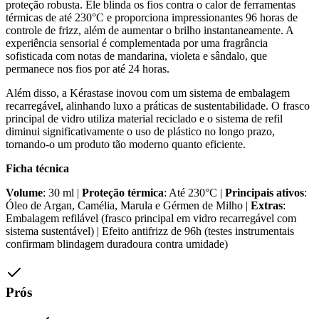
proteção robusta. Ele blinda os fios contra o calor de ferramentas
térmicas de até 230°C e proporciona impressionantes 96 horas de
controle de frizz, além de aumentar o brilho instantaneamente. A
experiência sensorial é complementada por uma fragrância
sofisticada com notas de mandarina, violeta e sândalo, que
permanece nos fios por até 24 horas.
Além disso, a Kérastase inovou com um sistema de embalagem
recarregável, alinhando luxo a práticas de sustentabilidade. O frasco
principal de vidro utiliza material reciclado e o sistema de refil
diminui significativamente o uso de plástico no longo prazo,
tornando-o um produto tão moderno quanto eficiente.
Ficha técnica
Volume
: 30 ml |
Proteção térmica
: Até 230°C |
Principais ativos
:
Óleo de Argan, Camélia, Marula e Gérmen de Milho |
Extras
:
Embalagem refilável (frasco principal em vidro recarregável com
sistema sustentável) | Efeito antifrizz de 96h (testes instrumentais
confirmam blindagem duradoura contra umidade)
Prós