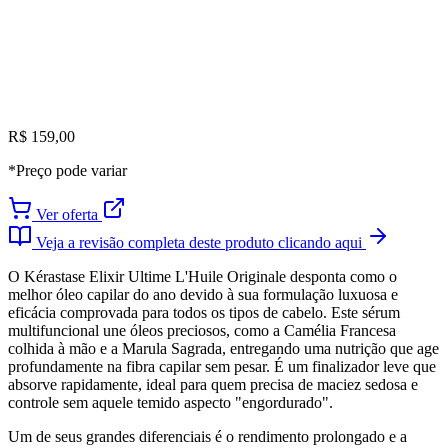
R$ 159,00
*Preço pode variar
Ver oferta
Veja a revisão completa deste produto clicando aqui
O Kérastase Elixir Ultime L'Huile Originale desponta como o
melhor óleo capilar do ano devido à sua formulação luxuosa e
eficácia comprovada para todos os tipos de cabelo. Este sérum
multifuncional une óleos preciosos, como a Camélia Francesa
colhida à mão e a Marula Sagrada, entregando uma nutrição que age
profundamente na fibra capilar sem pesar. É um finalizador leve que
absorve rapidamente, ideal para quem precisa de maciez sedosa e
controle sem aquele temido aspecto "engordurado".
Um de seus grandes diferenciais é o rendimento prolongado e a