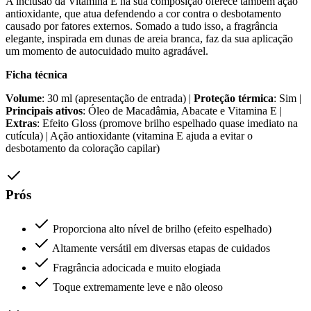
A inclusão da Vitamina E na sua composição oferece também ação
antioxidante, que atua defendendo a cor contra o desbotamento
causado por fatores externos. Somado a tudo isso, a fragrância
elegante, inspirada em dunas de areia branca, faz da sua aplicação
um momento de autocuidado muito agradável.
Ficha técnica
Volume
: 30 ml (apresentação de entrada) |
Proteção térmica
: Sim |
Principais ativos
: Óleo de Macadâmia, Abacate e Vitamina E |
Extras
: Efeito Gloss (promove brilho espelhado quase imediato na
cutícula) | Ação antioxidante (vitamina E ajuda a evitar o
desbotamento da coloração capilar)
Prós
Proporciona alto nível de brilho (efeito espelhado)
Altamente versátil em diversas etapas de cuidados
Fragrância adocicada e muito elogiada
Toque extremamente leve e não oleoso