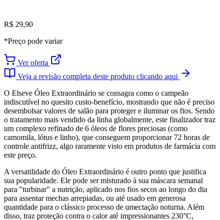
R$ 29,90
*Preço pode variar
Ver oferta
Veja a revisão completa deste produto clicando aqui
O Elseve Óleo Extraordinário se consagra como o campeão
indiscutível no quesito custo-benefício, mostrando que não é preciso
desembolsar valores de salão para proteger e iluminar os fios. Sendo
o tratamento mais vendido da linha globalmente, este finalizador traz
um complexo refinado de 6 óleos de flores preciosas (como
camomila, lótus e linho), que conseguem proporcionar 72 horas de
controle antifrizz, algo raramente visto em produtos de farmácia com
este preço.
A versatilidade do Óleo Extraordinário é outro ponto que justifica
sua popularidade. Ele pode ser misturado à sua máscara semanal
para "turbinar" a nutrição, aplicado nos fios secos ao longo do dia
para assentar mechas arrepiadas, ou até usado em generosa
quantidade para o clássico processo de umectação noturna. Além
disso, traz proteção contra o calor até impressionantes 230°C,