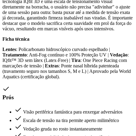
tecnologia IQfit 3D e uma escala de tensionamento visual
diretamente na borracha, o usuário não precisa "adivinhar" o ajuste
de uma sessão para outra: basta puxar até a medida de tensão exata
já decorada, garantindo firmeza inabalável nas viradas. É importante
destacar que o modelo sacrifica certa suavidade em prol da força do
vácuo, resultando em marcas visíveis após usos intensivos.
Ficha técnica
Lentes
: Policarbonato hidroscópico curvado espelhado |
Tratamento
: Anti-Fog contínuo e 100% Proteção UV |
Vedação
:
IQfit™ 3D sem látex (Latex-Free) |
Tira
: One Piece Racing com
marcações de tensão |
Extras
: Ponte nasal híbrida patenteada
(travamento seguro nos tamanhos S, M e L) | Aprovado pela World
Aquatics (certificação global).
Prós
Visão periférica fantástica para enxergar adversários
Escala de tensão na tira permite aperto milimétrico
Vedação gruda no rosto instantaneamente