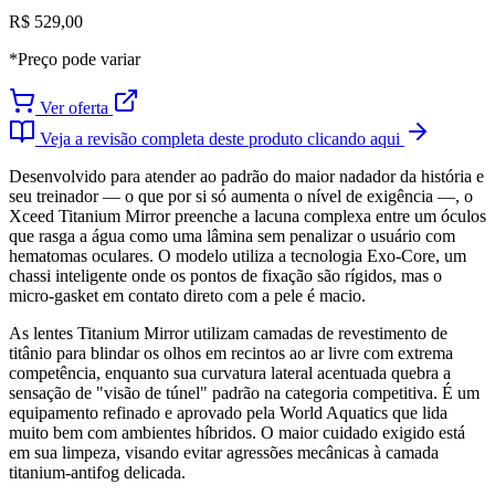
R$ 529,00
*Preço pode variar
Ver oferta
Veja a revisão completa deste produto clicando aqui
Desenvolvido para atender ao padrão do maior nadador da história e
seu treinador — o que por si só aumenta o nível de exigência —, o
Xceed Titanium Mirror preenche a lacuna complexa entre um óculos
que rasga a água como uma lâmina sem penalizar o usuário com
hematomas oculares. O modelo utiliza a tecnologia Exo-Core, um
chassi inteligente onde os pontos de fixação são rígidos, mas o
micro-gasket em contato direto com a pele é macio.
As lentes Titanium Mirror utilizam camadas de revestimento de
titânio para blindar os olhos em recintos ao ar livre com extrema
competência, enquanto sua curvatura lateral acentuada quebra a
sensação de "visão de túnel" padrão na categoria competitiva. É um
equipamento refinado e aprovado pela World Aquatics que lida
muito bem com ambientes híbridos. O maior cuidado exigido está
em sua limpeza, visando evitar agressões mecânicas à camada
titanium-antifog delicada.