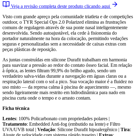
Veja a revisão completa deste produto clicando aqui
Visto com grande apreço pela comunidade triatleta e de competições
outdoor, o TYR Special Ops 2.0 Polarized elimina as frustrações
comuns de regulagem através de sua ponte nasal inteligentemente
desenvolvida. Sendo autoajustável, ela cede à fisionomia do
portador naturalmente na hora da colocação, permitindo vedações
seguras e personalizadas sem a necessidade de caixas extras com
peças plásticas de reposição.
As juntas construídas em silicone Durafit trabalham em harmonia
para suavizar a pressão ao redor do contato ósseo facial. Em relação
à óptica, as lentes filtram 99,9% do brilho agudo, sendo um
verdadeiro salva-vidas durante a navegação em águas claras ou a
respiração lateral com o sol a pico. Sua vocação maior é a fluidez no
uso misto — da represa calma à piscina de aquecimento —, mesmo
sendo ligeiramente mais restrito em hidrodinâmica para nado em
piscina curta onde o tempo e o arrasto contam.
Ficha técnica
Lentes
: 100% Policarbonato com propriedades polares |
Tratamento
: Embedded Anti-fog (embutido na lente) e Filtro
UVA/UVB total |
Vedação
: Silicone Durafit hipoalergênico |
Tira
:
Ajuste de velocidade com sistema rápido traseiro |
Extras
: