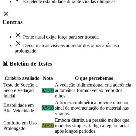
Excelente estabilidade durante viradas olímpicas
Contras
Ponte nasal exige força para ser trocada
Deixa marcas visíveis ao redor dos olhos após uso
prolongado
📊 Boletim de Testes
Critério avaliado
Nota
O que percebemos
Teste de Sucção a
A vedação tridimensional cria aderência
Seco e Vedação
9.5/10
automática formidável ao redor dos
Inicial
olhos.
A firmeza milimétrica previne o menor
Estabilidade em
9.5/10
sinal de movimentação do material nas
Alta Velocidade
viradas.
Embora distribua a pressão melhor que
Conforto em Uso
7.0/10
modelos simples, fadiga a região facial
Prolongado
após longos períodos.