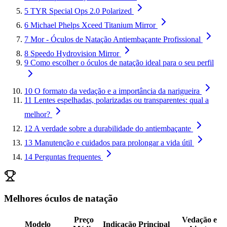
5
TYR Special Ops 2.0 Polarized
6
Michael Phelps Xceed Titanium Mirror
7
Mor - Óculos de Natação Antiembaçante Profissional
8
Speedo Hydrovision Mirror
9
Como escolher o óculos de natação ideal para o seu perfil
10
O formato da vedação e a importância da narigueira
11
Lentes espelhadas, polarizadas ou transparentes: qual a
melhor?
12
A verdade sobre a durabilidade do antiembaçante
13
Manutenção e cuidados para prolongar a vida útil
14
Perguntas frequentes
Melhores óculos de natação
Preço
Vedação e
Modelo
Indicação Principal