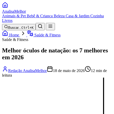
Analisa
Melhor
Animais & Pet
Bebê & Criança
Beleza
Casa & Jardim
Cozinha
Livros
Buscar...
Ctrl+K
Home
Saúde & Fitness
Saúde & Fitness
Melhor óculos de natação: os 7 melhores
em 2026
Redação AnalisaMelhor
18 de maio de 2026
12 min de
leitura