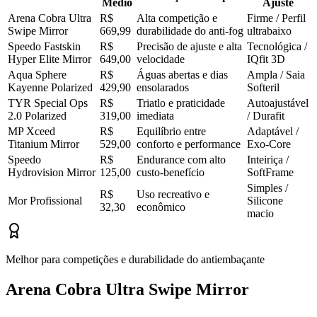
Médio
Ajuste
Arena Cobra Ultra
R$
Alta competição e
Firme / Perfil
Swipe Mirror
669,99
durabilidade do anti-fog
ultrabaixo
Speedo Fastskin
R$
Precisão de ajuste e alta
Tecnológica /
Hyper Elite Mirror
649,00
velocidade
IQfit 3D
Aqua Sphere
R$
Águas abertas e dias
Ampla / Saia
Kayenne Polarized
429,90
ensolarados
Softeril
TYR Special Ops
R$
Triatlo e praticidade
Autoajustável
2.0 Polarized
319,00
imediata
/ Durafit
MP Xceed
R$
Equilíbrio entre
Adaptável /
Titanium Mirror
529,00
conforto e performance
Exo-Core
Speedo
R$
Endurance com alto
Inteiriça /
Hydrovision Mirror
125,00
custo-benefício
SoftFrame
Simples /
R$
Uso recreativo e
Mor Profissional
Silicone
32,30
econômico
macio
Melhor para competições e durabilidade do antiembaçante
Arena Cobra Ultra Swipe Mirror