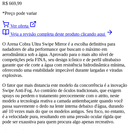
R$ 669,99
*Preço pode variar
Ver oferta
Veja a revisão completa deste produto clicando aqui
O Arena Cobra Ultra Swipe Mirror é a escolha definitiva para
nadadores de alta performance que buscam o máximo em
aerodinâmica sob a água. Aprovado para o mais alto nível de
competições pela FINA, seu design icônico e de perfil ultrabaixo
garante que ele corte a água com resistência hidrodinâmica mínima,
oferecendo uma estabilidade impecável durante largadas e viradas
explosivas.
O fator que mais distancia este modelo da concorrência é a inovação
Swipe Anti-Fog. Ao contrário de óculos tradicionais, que exigem
sprays ou perdem o tratamento precocemente com o atrito, neste
modelo a tecnologia reativa a camada antiembaçante quando você
passa suavemente o dedo na lente interna debaixo d'água, durando
até 10 vezes mais do que os modelos antigos. Seu foco, no entanto,
é a velocidade pura, resultando em uma pressão ocular rígida que
pode ser exaustiva para quem procura algo apenas recreativo.