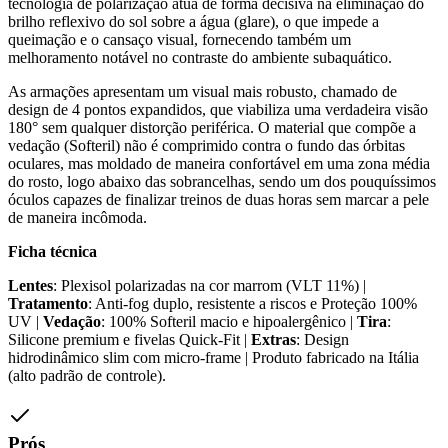
tecnologia de polarização atua de forma decisiva na eliminação do
brilho reflexivo do sol sobre a água (glare), o que impede a
queimação e o cansaço visual, fornecendo também um
melhoramento notável no contraste do ambiente subaquático.
As armações apresentam um visual mais robusto, chamado de
design de 4 pontos expandidos, que viabiliza uma verdadeira visão
180° sem qualquer distorção periférica. O material que compõe a
vedação (Softeril) não é comprimido contra o fundo das órbitas
oculares, mas moldado de maneira confortável em uma zona média
do rosto, logo abaixo das sobrancelhas, sendo um dos pouquíssimos
óculos capazes de finalizar treinos de duas horas sem marcar a pele
de maneira incômoda.
Ficha técnica
Lentes
: Plexisol polarizadas na cor marrom (VLT 11%) |
Tratamento
: Anti-fog duplo, resistente a riscos e Proteção 100%
UV |
Vedação
: 100% Softeril macio e hipoalergênico |
Tira
:
Silicone premium e fivelas Quick-Fit |
Extras
: Design
hidrodinâmico slim com micro-frame | Produto fabricado na Itália
(alto padrão de controle).
Prós