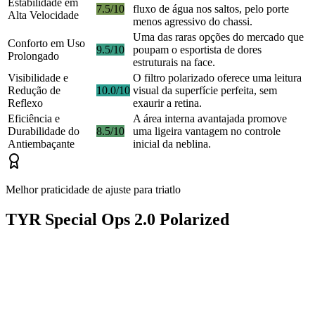
Estabilidade em
7.5/10
fluxo de água nos saltos, pelo porte
Alta Velocidade
menos agressivo do chassi.
Uma das raras opções do mercado que
Conforto em Uso
9.5/10
poupam o esportista de dores
Prolongado
estruturais na face.
Visibilidade e
O filtro polarizado oferece uma leitura
Redução de
10.0/10
visual da superfície perfeita, sem
Reflexo
exaurir a retina.
Eficiência e
A área interna avantajada promove
Durabilidade do
8.5/10
uma ligeira vantagem no controle
Antiembaçante
inicial da neblina.
Melhor praticidade de ajuste para triatlo
TYR Special Ops 2.0 Polarized