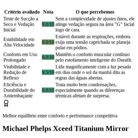
Critério avaliado
Nota
O que percebemos
Teste de Sucção a
Sem a complexidade de ajustes finos, ele
Seco e Vedação
9.0/10
atinge vedação segura na área "G" facial
Inicial
logo de cara.
Estável durante as respirações, embora
Estabilidade em
8.0/10
exija uma tensão caprichada se planeja
Alta Velocidade
pular em pódios.
Conforto em Uso
Mantém o conforto muscular contínuo
9.0/10
Prolongado
pelo estofamento inteligente do Durafit.
Visibilidade e
Lida magnificamente com a luz pesada
Redução de
9.5/10
em dias onde o sol da manhã dita as
Reflexo
regras das águas abertas.
Eficiência e
Trata muito bem condensações,
Durabilidade do
9.0/10
especialmente quando as diferenças
Antiembaçante
térmicas afetam de surpresa.
Melhor equilíbrio entre conforto e performance competitiva
Michael Phelps Xceed Titanium Mirror