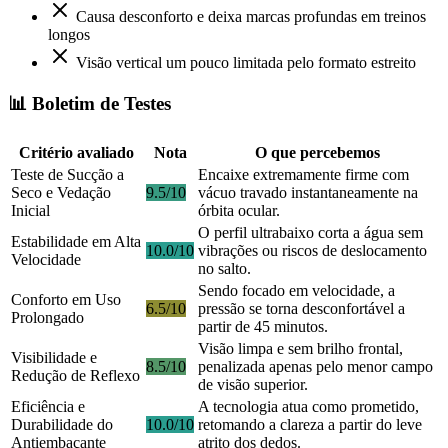
Causa desconforto e deixa marcas profundas em treinos
longos
Visão vertical um pouco limitada pelo formato estreito
📊 Boletim de Testes
Critério avaliado
Nota
O que percebemos
Teste de Sucção a
Encaixe extremamente firme com
Seco e Vedação
9.5/10
vácuo travado instantaneamente na
Inicial
órbita ocular.
O perfil ultrabaixo corta a água sem
Estabilidade em Alta
10.0/10
vibrações ou riscos de deslocamento
Velocidade
no salto.
Sendo focado em velocidade, a
Conforto em Uso
6.5/10
pressão se torna desconfortável a
Prolongado
partir de 45 minutos.
Visão limpa e sem brilho frontal,
Visibilidade e
8.5/10
penalizada apenas pelo menor campo
Redução de Reflexo
de visão superior.
Eficiência e
A tecnologia atua como prometido,
Durabilidade do
10.0/10
retomando a clareza a partir do leve
Antiembaçante
atrito dos dedos.