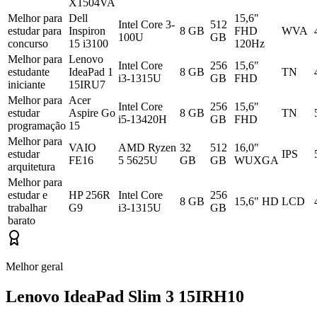
X1504VA
Melhor para
Dell
15,6"
Intel Core 3-
512
estudar para
Inspiron
8 GB
FHD
WVA
100U
GB
concurso
15 i3100
120Hz
Melhor para
Lenovo
Intel Core
256
15,6"
estudante
IdeaPad 1
8 GB
TN
i3-1315U
GB
FHD
iniciante
15IRU7
Melhor para
Acer
Intel Core
256
15,6"
estudar
Aspire Go
8 GB
TN
i5-13420H
GB
FHD
programação
15
Melhor para
VAIO
AMD Ryzen
32
512
16,0"
estudar
IPS
FE16
5 5625U
GB
GB
WUXGA
arquitetura
Melhor para
estudar e
HP 256R
Intel Core
256
8 GB
15,6" HD
LCD
trabalhar
G9
i3-1315U
GB
barato
Melhor geral
Lenovo IdeaPad Slim 3 15IRH10