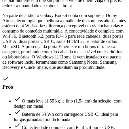
celular modernos, o que simplifica a vida de quem viaja ou precisa
reduzir a quantidade de cabos na bolsa.
Na parte de áudio, o Galaxy Book4 conta com suporte a Dolby
Atmos, tecnologia que melhora a qualidade do som nos alto-falantes
estéreo de 4 W. Isso faz diferença perceptível em videochamadas e
consumo de conteúdo multimídia. A conectividade é completa com
Wi-Fi 6, Bluetooth 5.2, porta RJ-45 para rede cabeada, duas portas
USB-A, duas portas USB-C, saída HDMI 2.1 e leitor de cartão
MicroSD. A presença da porta Ethernet é um bônus raro nessa
categoria, permitindo conexão cabeada mais estável em escritórios
ou laboratórios. O Windows 11 Home já vem instalado e o pacote
de software inclui ferramentas como Samsung Notes, Samsung
Recovery e Quick Share, que auxiliam na produtividade.
Prós
O mais leve (1,55 kg) e fino (1,54 cm) da seleção, com
design em metal
Bateria de 54 Wh com carregador USB-C, ideal para
longas jornadas fora da tomada
Conectividade completa com RJ-45, 4 portas USB,