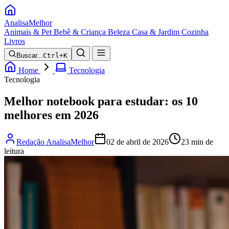
Analisa
Melhor
Animais & Pet
Bebê & Criança
Beleza
Casa & Jardim
Cozinha
Livros
Buscar...
Ctrl+K
Home
Tecnologia
Tecnologia
Melhor notebook para estudar: os 10
melhores em 2026
Redação AnalisaMelhor
02 de abril de 2026
23 min de
leitura