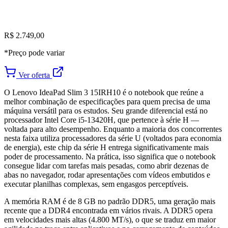
R$ 2.749,00
*Preço pode variar
Ver oferta
O Lenovo IdeaPad Slim 3 15IRH10 é o notebook que reúne a
melhor combinação de especificações para quem precisa de uma
máquina versátil para os estudos. Seu grande diferencial está no
processador Intel Core i5-13420H, que pertence à série H —
voltada para alto desempenho. Enquanto a maioria dos concorrentes
nesta faixa utiliza processadores da série U (voltados para economia
de energia), este chip da série H entrega significativamente mais
poder de processamento. Na prática, isso significa que o notebook
consegue lidar com tarefas mais pesadas, como abrir dezenas de
abas no navegador, rodar apresentações com vídeos embutidos e
executar planilhas complexas, sem engasgos perceptíveis.
A memória RAM é de 8 GB no padrão DDR5, uma geração mais
recente que a DDR4 encontrada em vários rivais. A DDR5 opera
em velocidades mais altas (4.800 MT/s), o que se traduz em maior