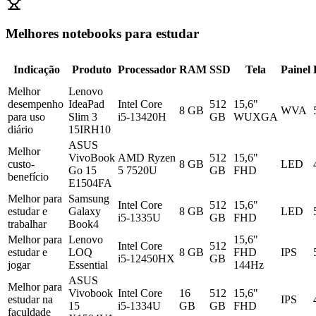
Melhores notebooks para estudar
Indicação
Produto
Processador
RAM
SSD
Tela
Painel
Melhor
Lenovo
desempenho
IdeaPad
Intel Core
512
15,6"
8 GB
WVA
para uso
Slim 3
i5-13420H
GB
WUXGA
diário
15IRH10
ASUS
Melhor
VivoBook
AMD Ryzen
512
15,6"
custo-
8 GB
LED
Go 15
5 7520U
GB
FHD
benefício
E1504FA
Melhor para
Samsung
Intel Core
512
15,6"
estudar e
Galaxy
8 GB
LED
i5-1335U
GB
FHD
trabalhar
Book4
Melhor para
Lenovo
15,6"
Intel Core
512
estudar e
LOQ
8 GB
FHD
IPS
i5-12450HX
GB
jogar
Essential
144Hz
ASUS
Melhor para
Vivobook
Intel Core
16
512
15,6"
estudar na
IPS
15
i5-1334U
GB
GB
FHD
faculdade