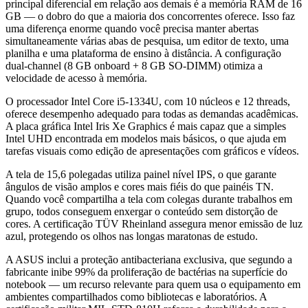
principal diferencial em relação aos demais é a memória RAM de 16
GB — o dobro do que a maioria dos concorrentes oferece. Isso faz
uma diferença enorme quando você precisa manter abertas
simultaneamente várias abas de pesquisa, um editor de texto, uma
planilha e uma plataforma de ensino à distância. A configuração
dual-channel (8 GB onboard + 8 GB SO-DIMM) otimiza a
velocidade de acesso à memória.
O processador Intel Core i5-1334U, com 10 núcleos e 12 threads,
oferece desempenho adequado para todas as demandas acadêmicas.
A placa gráfica Intel Iris Xe Graphics é mais capaz que a simples
Intel UHD encontrada em modelos mais básicos, o que ajuda em
tarefas visuais como edição de apresentações com gráficos e vídeos.
A tela de 15,6 polegadas utiliza painel nível IPS, o que garante
ângulos de visão amplos e cores mais fiéis do que painéis TN.
Quando você compartilha a tela com colegas durante trabalhos em
grupo, todos conseguem enxergar o conteúdo sem distorção de
cores. A certificação TÜV Rheinland assegura menor emissão de luz
azul, protegendo os olhos nas longas maratonas de estudo.
A ASUS inclui a proteção antibacteriana exclusiva, que segundo a
fabricante inibe 99% da proliferação de bactérias na superfície do
notebook — um recurso relevante para quem usa o equipamento em
ambientes compartilhados como bibliotecas e laboratórios. A