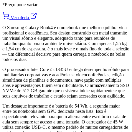
*Preço pode variar
Ver oferta
O Samsung Galaxy Book4 é o notebook que melhor equilibra vida
profissional e acadêmica. Seu design construído em metal transmite
um visual sóbrio e elegante, adequado tanto para reuniões de
trabalho quanto para o ambiente universitário. Com apenas 1,55 kg
e 1,54 cm de espessura, é o mais leve e o mais fino de toda a seleção
— um diferencial decisivo para quem carrega o notebook na bolsa
todos os dias.
O processador Intel Core i5-1335U entrega desempenho sólido para
multitarefas corporativas e acadêmicas: videoconferências, edição
simultânea de planilhas e documentos, navegação com múltiplas
abas e apresentações fluem sem dificuldade. O armazenamento SSD
NVMe de 512 GB garante que o sistema inicie rapidamente e que
seus arquivos de trabalho e estudo sejam acessados com agilidade.
Um destaque importante é a bateria de 54 Wh, a segunda maior
entre os notebooks sem GPU dedicada nesta lista. Isso é
especialmente relevante para quem alterna entre escritório e sala de
aula sem sempre ter acesso a uma tomada. O carregador de 45 W
utiliza conexão USB-C, o mesmo padrão de muitos carregadores de