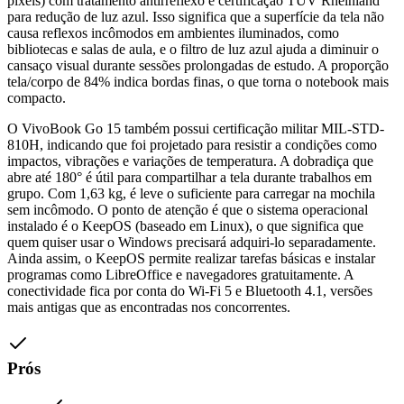
pixels) com tratamento antirreflexo e certificação TÜV Rheinland
para redução de luz azul. Isso significa que a superfície da tela não
causa reflexos incômodos em ambientes iluminados, como
bibliotecas e salas de aula, e o filtro de luz azul ajuda a diminuir o
cansaço visual durante sessões prolongadas de estudo. A proporção
tela/corpo de 84% indica bordas finas, o que torna o notebook mais
compacto.
O VivoBook Go 15 também possui certificação militar MIL-STD-
810H, indicando que foi projetado para resistir a condições como
impactos, vibrações e variações de temperatura. A dobradiça que
abre até 180° é útil para compartilhar a tela durante trabalhos em
grupo. Com 1,63 kg, é leve o suficiente para carregar na mochila
sem incômodo. O ponto de atenção é que o sistema operacional
instalado é o KeepOS (baseado em Linux), o que significa que
quem quiser usar o Windows precisará adquiri-lo separadamente.
Ainda assim, o KeepOS permite realizar tarefas básicas e instalar
programas como LibreOffice e navegadores gratuitamente. A
conectividade fica por conta do Wi-Fi 5 e Bluetooth 4.1, versões
mais antigas que as encontradas nos concorrentes.
Prós