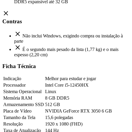
DDR5 expansível até 32 GB
Contras
Não inclui Windows, exigindo compra ou instalação à
parte
É o segundo mais pesado da lista (1,77 kg) e o mais
espesso (2,20 cm)
Ficha Técnica
Indicação
Melhor para estudar e jogar
Processador
Intel Core i5-12450HX
Sistema Operacional
Linux
Memória RAM
8 GB DDR5
Armazenamento SSD
512 GB
Placa de Vídeo
NVIDIA GeForce RTX 3050 6 GB
Tamanho da Tela
15,6 polegadas
Resolução
1920 x 1080 (FHD)
Taxa de Atualização
144 Hz