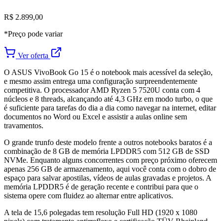
R$ 2.899,00
*Preço pode variar
Ver oferta
O ASUS VivoBook Go 15 é o notebook mais acessível da seleção,
e mesmo assim entrega uma configuração surpreendentemente
competitiva. O processador AMD Ryzen 5 7520U conta com 4
núcleos e 8 threads, alcançando até 4,3 GHz em modo turbo, o que
é suficiente para tarefas do dia a dia como navegar na internet, editar
documentos no Word ou Excel e assistir a aulas online sem
travamentos.
O grande trunfo deste modelo frente a outros notebooks baratos é a
combinação de 8 GB de memória LPDDR5 com 512 GB de SSD
NVMe. Enquanto alguns concorrentes com preço próximo oferecem
apenas 256 GB de armazenamento, aqui você conta com o dobro de
espaço para salvar apostilas, vídeos de aulas gravadas e projetos. A
memória LPDDR5 é de geração recente e contribui para que o
sistema opere com fluidez ao alternar entre aplicativos.
A tela de 15,6 polegadas tem resolução Full HD (1920 x 1080