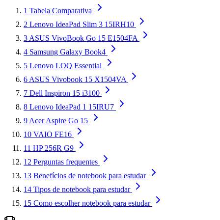
1
Tabela Comparativa
2
Lenovo IdeaPad Slim 3 15IRH10
3
ASUS VivoBook Go 15 E1504FA
4
Samsung Galaxy Book4
5
Lenovo LOQ Essential
6
ASUS Vivobook 15 X1504VA
7
Dell Inspiron 15 i3100
8
Lenovo IdeaPad 1 15IRU7
9
Acer Aspire Go 15
10
VAIO FE16
11
HP 256R G9
12
Perguntas frequentes
13
Benefícios de notebook para estudar
14
Tipos de notebook para estudar
15
Como escolher notebook para estudar