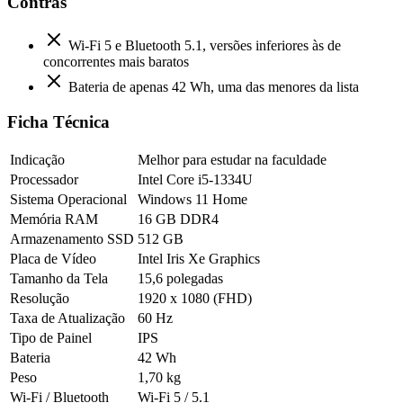
Contras
Wi-Fi 5 e Bluetooth 5.1, versões inferiores às de
concorrentes mais baratos
Bateria de apenas 42 Wh, uma das menores da lista
Ficha Técnica
Indicação
Melhor para estudar na faculdade
Processador
Intel Core i5-1334U
Sistema Operacional
Windows 11 Home
Memória RAM
16 GB DDR4
Armazenamento SSD
512 GB
Placa de Vídeo
Intel Iris Xe Graphics
Tamanho da Tela
15,6 polegadas
Resolução
1920 x 1080 (FHD)
Taxa de Atualização
60 Hz
Tipo de Painel
IPS
Bateria
42 Wh
Peso
1,70 kg
Wi-Fi / Bluetooth
Wi-Fi 5 / 5.1