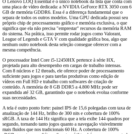
O Lenovo LOQ Essential é o único notebook da lista que conta com
uma placa de vídeo dedicada: a NVIDIA GeForce RTX 3050 com 6
GB de memória GDDR6. Essa é a diferença fundamental que o
separa de todos os outros modelos. Uma GPU dedicada possui seu
próprio chip de processamento gráfico e memória exclusiva, o que
significa que ela não precisa "emprestar" recursos da memória RAM
do sistema. Na prática, isso permite rodar jogos como Valorant,
League of Legends e GTA V com qualidade gráfica boa, algo que
nenhum outro notebook desta seleção consegue oferecer com a
mesma competência.
O processador Intel Core i5-12450HX pertence à série HX,
projetada para alto desempenho em cargas de trabalho intensas.
Com 8 núcleos e 12 threads, ele oferece poder de processamento
suficiente para jogos e para tarefas produtivas como edição de
vídeos em Full HD e trabalho com softwares de criação de
conteúdo. A memória de 8 GB DDR5 a 4.800 MHz pode ser
expandida até 32 GB, garantindo que o notebook evolua conforme
suas necessidades.
A tela é outro ponto forte: painel IPS de 15,6 polegadas com taxa de
atualização de 144 Hz, brilho de 300 nits e cobertura de 100%
sRGB. A taxa de 144 Hz significa que a tela exibe 144 quadros por
segundo, tornando tanto jogos quanto a navegação visivelmente
mais fluidos que nos tradicionais 60 Hz. A cobertura de 100%