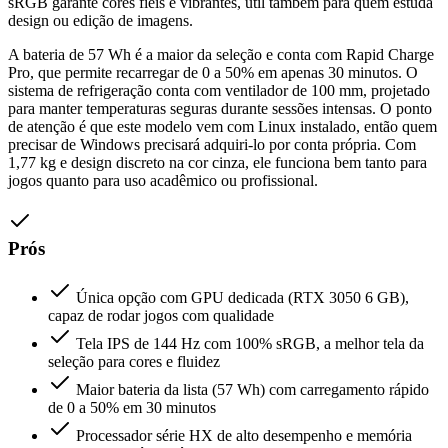
sRGB garante cores fiéis e vibrantes, útil também para quem estuda
design ou edição de imagens.
A bateria de 57 Wh é a maior da seleção e conta com Rapid Charge
Pro, que permite recarregar de 0 a 50% em apenas 30 minutos. O
sistema de refrigeração conta com ventilador de 100 mm, projetado
para manter temperaturas seguras durante sessões intensas. O ponto
de atenção é que este modelo vem com Linux instalado, então quem
precisar de Windows precisará adquiri-lo por conta própria. Com
1,77 kg e design discreto na cor cinza, ele funciona bem tanto para
jogos quanto para uso acadêmico ou profissional.
Prós
Única opção com GPU dedicada (RTX 3050 6 GB),
capaz de rodar jogos com qualidade
Tela IPS de 144 Hz com 100% sRGB, a melhor tela da
seleção para cores e fluidez
Maior bateria da lista (57 Wh) com carregamento rápido
de 0 a 50% em 30 minutos
Processador série HX de alto desempenho e memória