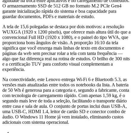
agilidade na troca entre aplicativos e no carregamento de conteúdos.
O armazenamento SSD de 512 GB no formato M.2 PCIe Gen4
garante inicialização rápida do sistema e boa capacidade para
guardar documentos, PDFs e materiais de estudo.
A tela de 15,6 polegadas se destaca por dois motivos: a resolução
WUXGA (1920 x 1200 pixels), que oferece mais altura útil do que a
convencional Full HD (1920 x 1080), e o painel do tipo WVA, que
proporciona bons ângulos de visão. A proporção 16:10 da tela
significa que você enxerga mais linhas de texto em documentos e
páginas da web sem precisar rolar a tela com tanta frequência —
algo que faz diferença real na rotina de estudos. O brilho de 300 nits
e a certificação TUV para conforto visual complementam a
experiência.
Na conectividade, este Lenovo entrega Wi-Fi 6 e Bluetooth 5.3, as
versões mais atualizadas entre todos os notebooks da lista. A bateria
de 50 Wh é generosa para a categoria e, segundo a fabricante, conta
com tecnologia de carregamento rápido. Com apenas 1,59 kg, é o
segundo mais leve de toda a seleção, facilitando o transporte diário
entre casa e sala de aula. O conjunto de portas inclui duas USB-A,
uma USB-C, HDMI 1.4, leitor de cartão SD e conector combo de
áudio. O Windows 11 Home já vem instalado, eliminando custos
adicionais com sistema operacional.