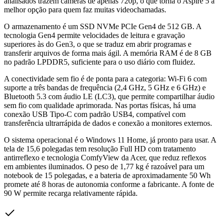
analisados trazem câmeras de apenas 720p, o que torna o Aspire 5 a
melhor opção para quem faz muitas videochamadas.
O armazenamento é um SSD NVMe PCIe Gen4 de 512 GB. A
tecnologia Gen4 permite velocidades de leitura e gravação
superiores às do Gen3, o que se traduz em abrir programas e
transferir arquivos de forma mais ágil. A memória RAM é de 8 GB
no padrão LPDDR5, suficiente para o uso diário com fluidez.
A conectividade sem fio é de ponta para a categoria: Wi-Fi 6 com
suporte a três bandas de frequência (2,4 GHz, 5 GHz e 6 GHz) e
Bluetooth 5.3 com áudio LE (LC3), que permite compartilhar áudio
sem fio com qualidade aprimorada. Nas portas físicas, há uma
conexão USB Tipo-C com padrão USB4, compatível com
transferência ultrarrápida de dados e conexão a monitores externos.
O sistema operacional é o Windows 11 Home, já pronto para usar. A
tela de 15,6 polegadas tem resolução Full HD com tratamento
antirreflexo e tecnologia ComfyView da Acer, que reduz reflexos
em ambientes iluminados. O peso de 1,77 kg é razoável para um
notebook de 15 polegadas, e a bateria de aproximadamente 50 Wh
promete até 8 horas de autonomia conforme a fabricante. A fonte de
90 W permite recarga relativamente rápida.