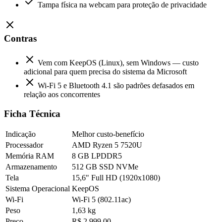
Tampa física na webcam para proteção de privacidade
Contras
Vem com KeepOS (Linux), sem Windows — custo
adicional para quem precisa do sistema da Microsoft
Wi-Fi 5 e Bluetooth 4.1 são padrões defasados em
relação aos concorrentes
Ficha Técnica
Indicação
Melhor custo-benefício
Processador
AMD Ryzen 5 7520U
Memória RAM
8 GB LPDDR5
Armazenamento
512 GB SSD NVMe
Tela
15,6" Full HD (1920x1080)
Sistema Operacional
KeepOS
Wi-Fi
Wi-Fi 5 (802.11ac)
Peso
1,63 kg
Preço
R$ 2.999,00