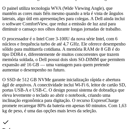
O painel utiliza tecnologia WVA (Wide Viewing Angle), que
mantém as cores mais fiéis mesmo quando a tela é vista de ângulos
laterais, algo útil em apresentações para colegas. A Dell ainda inclui
o software ComfortView, que reduz a emissão de luz azul para
diminuir o cansaço nos olhos durante longas jornadas de trabalho.
O processador é o Intel Core 3-100U da nova série Intel, com 6
núcleos e frequência turbo de até 4,7 GHz. Ele oferece desempenho
sólido para multitarefa cotidiana. A memória RAM de 8 GB é do
tipo DDR4 e, diferentemente de muitos concorrentes que trazem
memória soldada, o Dell possui dois slots SO-DIMM que permitem
expansão até 16 GB — uma vantagem para quem pretende
aumentar o desempenho no futuro.
O SSD de 512 GB NVMe garante inicialização rápida e abertura
ágil de arquivos. A conectividade inclui Wi-Fi 6, leitor de cartão SD,
portas USB-A e USB-C. O design possui sistema de dobradiça que
eleva levemente o teclado ao abrir o notebook, criando uma
inclinação ergonômica para digitação. O recurso ExpressCharge
promete recarregar 80% da bateria em apenas 60 minutos. Com 1,63
kg de peso, é uma das opções mais leves da seleção.