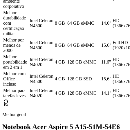
ambiente
corporativo
Melhor
durabilidade
Intel Celeron
HD
com
8 GB
64 GB eMMC
14,0"
N4500
(1366x76
certificação
militar
Melhor por
Intel Celeron
Full HD
menos de
8 GB
64 GB eMMC
15,6"
N4500
(1920x10
2000
Melhor
Intel Celeron
HD
portabilidade
4 GB
128 GB eMMC
11,6"
N4020
(1366x76
em 2 em 1
Melhor com
Intel Celeron
HD
Office
4 GB
128 GB SSD
15,6"
N4500
(1366x76
incluso
Melhor para
Intel Celeron
HD
4 GB
128 GB eMMC
14,1"
tarefas leves
N4020
(1366x76
Melhor geral
Notebook Acer Aspire 5 A15-51M-54E6