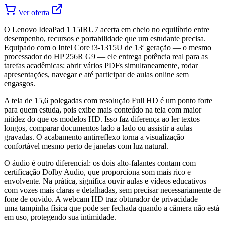
Ver oferta
O Lenovo IdeaPad 1 15IRU7 acerta em cheio no equilíbrio entre
desempenho, recursos e portabilidade que um estudante precisa.
Equipado com o Intel Core i3-1315U de 13ª geração — o mesmo
processador do HP 256R G9 — ele entrega potência real para as
tarefas acadêmicas: abrir vários PDFs simultaneamente, rodar
apresentações, navegar e até participar de aulas online sem
engasgos.
A tela de 15,6 polegadas com resolução Full HD é um ponto forte
para quem estuda, pois exibe mais conteúdo na tela com maior
nitidez do que os modelos HD. Isso faz diferença ao ler textos
longos, comparar documentos lado a lado ou assistir a aulas
gravadas. O acabamento antirreflexo torna a visualização
confortável mesmo perto de janelas com luz natural.
O áudio é outro diferencial: os dois alto-falantes contam com
certificação Dolby Audio, que proporciona som mais rico e
envolvente. Na prática, significa ouvir aulas e vídeos educativos
com vozes mais claras e detalhadas, sem precisar necessariamente de
fone de ouvido. A webcam HD traz obturador de privacidade —
uma tampinha física que pode ser fechada quando a câmera não está
em uso, protegendo sua intimidade.