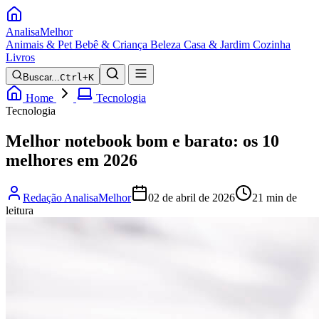
Analisa
Melhor
Animais & Pet
Bebê & Criança
Beleza
Casa & Jardim
Cozinha
Livros
Buscar...
Ctrl+K
Home
Tecnologia
Tecnologia
Melhor notebook bom e barato: os 10
melhores em 2026
Redação AnalisaMelhor
02 de abril de 2026
21 min de
leitura