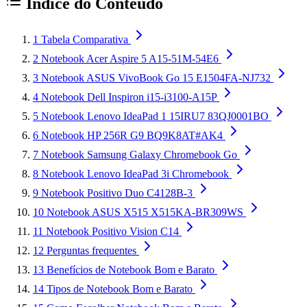
Índice do Conteúdo
1
Tabela Comparativa
2
Notebook Acer Aspire 5 A15-51M-54E6
3
Notebook ASUS VivoBook Go 15 E1504FA-NJ732
4
Notebook Dell Inspiron i15-i3100-A15P
5
Notebook Lenovo IdeaPad 1 15IRU7 83QJ0001BO
6
Notebook HP 256R G9 BQ9K8AT#AK4
7
Notebook Samsung Galaxy Chromebook Go
8
Notebook Lenovo IdeaPad 3i Chromebook
9
Notebook Positivo Duo C4128B-3
10
Notebook ASUS X515 X515KA-BR309WS
11
Notebook Positivo Vision C14
12
Perguntas frequentes
13
Benefícios de Notebook Bom e Barato
14
Tipos de Notebook Bom e Barato