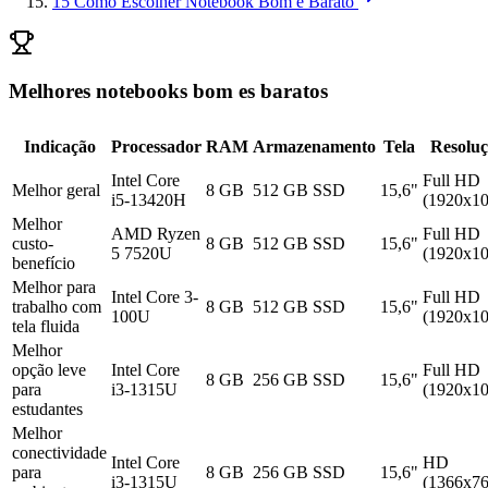
15
Como Escolher Notebook Bom e Barato
Melhores notebooks bom es baratos
Indicação
Processador
RAM
Armazenamento
Tela
Resolu
Intel Core
Full HD
Melhor geral
8 GB
512 GB SSD
15,6"
i5-13420H
(1920x10
Melhor
AMD Ryzen
Full HD
custo-
8 GB
512 GB SSD
15,6"
5 7520U
(1920x10
benefício
Melhor para
Intel Core 3-
Full HD
trabalho com
8 GB
512 GB SSD
15,6"
100U
(1920x10
tela fluida
Melhor
opção leve
Intel Core
Full HD
8 GB
256 GB SSD
15,6"
para
i3-1315U
(1920x10
estudantes
Melhor
conectividade
Intel Core
HD
para
8 GB
256 GB SSD
15,6"
i3-1315U
(1366x76