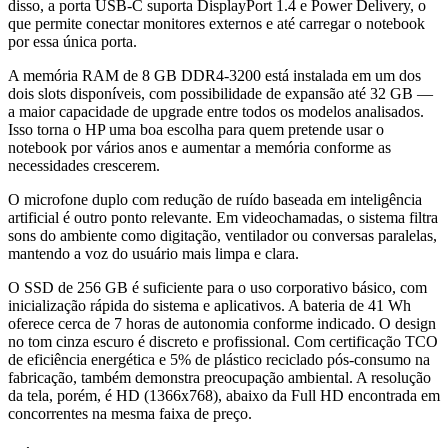
disso, a porta USB-C suporta DisplayPort 1.4 e Power Delivery, o
que permite conectar monitores externos e até carregar o notebook
por essa única porta.
A memória RAM de 8 GB DDR4-3200 está instalada em um dos
dois slots disponíveis, com possibilidade de expansão até 32 GB —
a maior capacidade de upgrade entre todos os modelos analisados.
Isso torna o HP uma boa escolha para quem pretende usar o
notebook por vários anos e aumentar a memória conforme as
necessidades crescerem.
O microfone duplo com redução de ruído baseada em inteligência
artificial é outro ponto relevante. Em videochamadas, o sistema filtra
sons do ambiente como digitação, ventilador ou conversas paralelas,
mantendo a voz do usuário mais limpa e clara.
O SSD de 256 GB é suficiente para o uso corporativo básico, com
inicialização rápida do sistema e aplicativos. A bateria de 41 Wh
oferece cerca de 7 horas de autonomia conforme indicado. O design
no tom cinza escuro é discreto e profissional. Com certificação TCO
de eficiência energética e 5% de plástico reciclado pós-consumo na
fabricação, também demonstra preocupação ambiental. A resolução
da tela, porém, é HD (1366x768), abaixo da Full HD encontrada em
concorrentes na mesma faixa de preço.