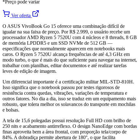
*Preço pode variar
Ver oferta
O ASUS VivoBook Go 15 oferece uma combinação difícil de
igualar na sua faixa de preço. Por R$ 2.999, o usuário recebe um
processador AMD Ryzen 5 7520U com 4 núcleos e 8 threads, 8 GB
de memória LPDDR5 e um SSD NVMe de 512 GB —
especificações que normalmente aparecem em notebooks mais
caros. O Ryzen 5 7520U alcança frequências de até 4,3 GHz em
modo turbo, o que é mais do que suficiente para navegar na internet,
trabalhar com planilhas, editar documentos e até realizar tarefas
leves de edição de imagem.
Um diferencial importante é a certificação militar MIL-STD-810H.
Isso significa que o notebook passou por testes rigorosos de
resistência contra quedas, vibrações, variações de temperatura e
outros fatores. No dia a dia, isso se traduz em um equipamento mais
robusto, que tolera melhor os solavancos do transporte em mochilas
e bolsas.
A tela de 15,6 polegadas possui resolução Full HD com brilho de
250 nits e acabamento antirreflexo. O design NanoEdge com bordas
finas aproveita bem a área frontal, com proporção tela/corpo de
84%. A dobradiça permite abertura de 180°, o que facilita