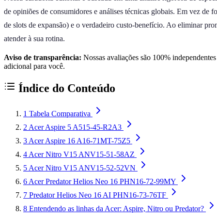
de opiniões de consumidores e análises técnicas globais. Em vez de f
de slots de expansão) e o verdadeiro custo-benefício. Ao eliminar pr
atender à sua rotina.
Aviso de transparência:
Nossas avaliações são 100% independentes e
adicional para você.
Índice do Conteúdo
1
Tabela Comparativa
2
Acer Aspire 5 A515-45-R2A3
3
Acer Aspire 16 A16-71MT-75Z5
4
Acer Nitro V15 ANV15-51-58AZ
5
Acer Nitro V15 ANV15-52-52VN
6
Acer Predator Helios Neo 16 PHN16-72-99MY
7
Predator Helios Neo 16 AI PHN16-73-76TF
8
Entendendo as linhas da Acer: Aspire, Nitro ou Predator?