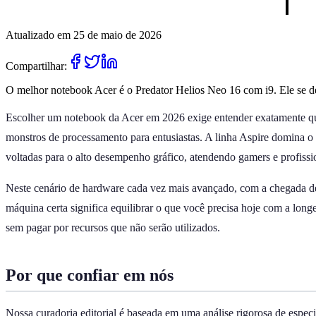
Atualizado em 25 de maio de 2026
Compartilhar:
O melhor notebook Acer é o Predator Helios Neo 16 com i9. Ele se de
Escolher um notebook da Acer em 2026 exige entender exatamente qual 
monstros de processamento para entusiastas. A linha Aspire domina o am
voltadas para o alto desempenho gráfico, atendendo gamers e profissio
Neste cenário de hardware cada vez mais avançado, com a chegada de
máquina certa significa equilibrar o que você precisa hoje com a lon
sem pagar por recursos que não serão utilizados.
Por que confiar em nós
Nossa curadoria editorial é baseada em uma análise rigorosa de espe