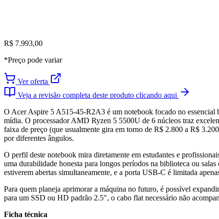
R$ 7.993,00
*Preço pode variar
Ver oferta
Veja a revisão completa deste produto clicando aqui
O Acer Aspire 5 A515-45-R2A3 é um notebook focado no essencial bem
mídia. O processador AMD Ryzen 5 5500U de 6 núcleos traz excelente
faixa de preço (que usualmente gira em torno de R$ 2.800 a R$ 3.200 
por diferentes ângulos.
O perfil deste notebook mira diretamente em estudantes e profissionai
uma durabilidade honesta para longos períodos na biblioteca ou sala
estiverem abertas simultaneamente, e a porta USB-C é limitada apena
Para quem planeja aprimorar a máquina no futuro, é possível expandi
para um SSD ou HD padrão 2.5", o cabo flat necessário não acompan
Ficha técnica