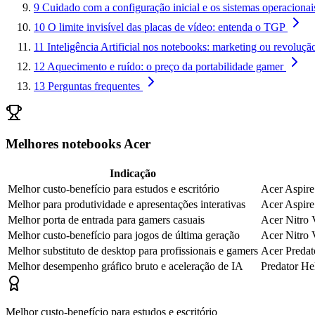
9
Cuidado com a configuração inicial e os sistemas operacionai
10
O limite invisível das placas de vídeo: entenda o TGP
11
Inteligência Artificial nos notebooks: marketing ou revolução
12
Aquecimento e ruído: o preço da portabilidade gamer
13
Perguntas frequentes
Melhores notebooks Acer
Indicação
Melhor custo-benefício para estudos e escritório
Acer Aspir
Melhor para produtividade e apresentações interativas
Acer Aspir
Melhor porta de entrada para gamers casuais
Acer Nitr
Melhor custo-benefício para jogos de última geração
Acer Nitr
Melhor substituto de desktop para profissionais e gamers
Acer Preda
Melhor desempenho gráfico bruto e aceleração de IA
Predator H
Melhor custo-benefício para estudos e escritório