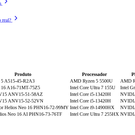
s
 real?
Produto
Processador
P
e 5 A515-45-R2A3
AMD Ryzen 5 5500U
AMD Ra
e 16 A16-71MT-75Z5
Intel Core Ultra 7 155U
Intel G
o V15 ANV15-51-58AZ
Intel Core i5-13420H
NVIDI
o V15 ANV15-52-52VN
Intel Core i5-13420H
NVIDI
tor Helios Neo 16 PHN16-72-99MY
Intel Core i9-14900HX
NVIDI
elios Neo 16 AI PHN16-73-76TF
Intel Core Ultra 7 255HX
NVIDI