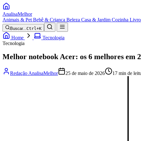
Analisa
Melhor
Animais & Pet
Bebê & Criança
Beleza
Casa & Jardim
Cozinha
Livro
Buscar...
Ctrl+K
Home
Tecnologia
Tecnologia
Melhor notebook Acer: os 6 melhores em 
Redação AnalisaMelhor
25 de maio de 2026
17 min de leit