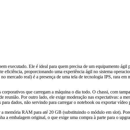
 executado. Ele é ideal para quem precisa de um equipamento ágil par
 eficiência, proporcionando uma experiência ágil no sistema operacio
no mercado real) é a presença de uma tela de tecnologia IPS, rara em mo
s corporativos que carregam a máquina o dia todo. O chassi, com tampa 
s de reunião. Por outro lado, ele exige moderação nas expectativas: a
s para dados, não servindo para carregar o notebook ou exportar vídeo 
r a memória RAM para até 20 GB (substituindo o módulo em slot). Porém
ha a embalagem original, o que exige uma compra à parte para o upgr