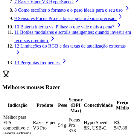
7
Razer Viper V3 HyperSpeed
8
Como escolher o formato e o peso ideais para o seu uso
9
Sensores Focus Pro e a busca pela máxima precisão
10
Bateria interna vs. Pilhas: o que vale mais a pena?
11
Botões modulares e scrolls inteligentes: quando investir em
recursos premium
12
Limitações do RGB e das taxas de atualização extremas
13
Perguntas frequentes
Melhores mouses Razer
Sensor
Preço
Indicação
Produto
Peso
(DPI
Conectividade
Médio
Máx)
Melhor para
Focus
FPS
Razer Viper
HyperSpeed
R$
54 g
Pro
competitivo e
V3 Pro
8K, USB-C
547,86
35K
leveza extrema