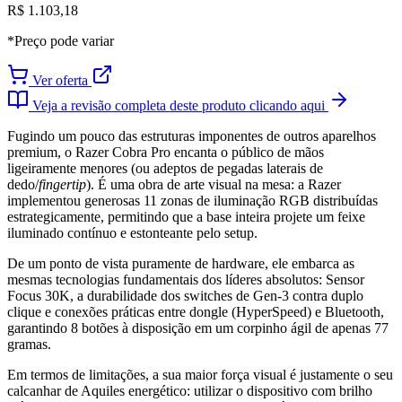
R$ 1.103,18
*Preço pode variar
Ver oferta
Veja a revisão completa deste produto clicando aqui
Fugindo um pouco das estruturas imponentes de outros aparelhos
premium, o Razer Cobra Pro encanta o público de mãos
ligeiramente menores (ou adeptos de pegadas laterais de
dedo/
fingertip
). É uma obra de arte visual na mesa: a Razer
implementou generosas 11 zonas de iluminação RGB distribuídas
estrategicamente, permitindo que a base inteira projete um feixe
iluminado contínuo e estonteante pelo setup.
De um ponto de vista puramente de hardware, ele embarca as
mesmas tecnologias fundamentais dos líderes absolutos: Sensor
Focus 30K, a durabilidade dos switches de Gen-3 contra duplo
clique e conexões práticas entre dongle (HyperSpeed) e Bluetooth,
garantindo 8 botões à disposição em um corpinho ágil de apenas 77
gramas.
Em termos de limitações, a sua maior força visual é justamente o seu
calcanhar de Aquiles energético: utilizar o dispositivo com brilho