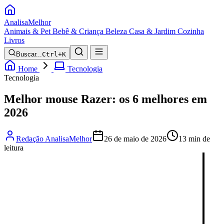
Analisa
Melhor
Animais & Pet
Bebê & Criança
Beleza
Casa & Jardim
Cozinha
Livros
Buscar...
Ctrl+K
Home
Tecnologia
Tecnologia
Melhor mouse Razer: os 6 melhores em
2026
Redação AnalisaMelhor
26 de maio de 2026
13 min de
leitura