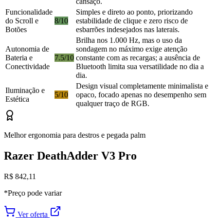
cansaço.
Funcionalidade
Simples e direto ao ponto, priorizando
do Scroll e
8/10
estabilidade de clique e zero risco de
Botões
esbarrões indesejados nas laterais.
Brilha nos 1.000 Hz, mas o uso da
Autonomia de
sondagem no máximo exige atenção
Bateria e
7.5/10
constante com as recargas; a ausência de
Conectividade
Bluetooth limita sua versatilidade no dia a
dia.
Design visual completamente minimalista e
Iluminação e
5/10
opaco, focado apenas no desempenho sem
Estética
qualquer traço de RGB.
Melhor ergonomia para destros e pegada palm
Razer DeathAdder V3 Pro
R$ 842,11
*Preço pode variar
Ver oferta