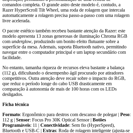
comandos completa. O grande astro deste modelo é, contudo, a
Razer HyperScroll Tilt Wheel, uma roda de rolagem que intercala
automaticamente a rolagem precisa passo-a-passo com uma rolagem
livre acelerada.
O pacote estético também recebeu bastante atenção da Razer: este
modelo apresenta 13 zonas generosas de iluminação Chroma RGB
com
underglow
, produzindo um bonito efeito flutuante sobre a
superfície da mesa. Ademais, suporta Bluetooth nativo, permitindo
navegar entre o computador principal e um laptop secundário com
facilidade.
No entanto, tamanha riqueza de recursos eleva bastante a balança
(112 g), dificultando o desempenho ágil procurado por atiradores
competitivos. Outra atenção deve recair sobre o impacto do RGB,
que reduz o período longe do cabo USB drasticamente em
comparação à autonomia de mais de 100 horas com os LEDs
desligados.
Ficha técnica
Formato
: Ergonômico para destros com descanso de polegar |
Peso
:
112 g |
Sensor
: Focus Pro 30K Optical Sensor |
Botões
Programáveis
: 11 |
Conectividade
: Sem fio (HyperSpeed),
Bluetooth e USB-C |
Extras
: Roda de rolagem inteligente (ajusta-se