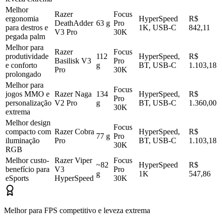
Melhor
Razer
Focus
ergonomia
HyperSpeed
R$
DeathAdder
63 g
Pro
para destros e
1K, USB-C
842,11
V3 Pro
30K
pegada palm
Melhor para
Razer
Focus
produtividade
112
HyperSpeed,
R$
Basilisk V3
Pro
e conforto
g
BT, USB-C
1.103,18
Pro
30K
prolongado
Melhor para
Focus
jogos MMO e
Razer Naga
134
HyperSpeed,
R$
Pro
personalização
V2 Pro
g
BT, USB-C
1.360,00
30K
extrema
Melhor design
Focus
compacto com
Razer Cobra
HyperSpeed,
R$
77 g
Pro
iluminação
Pro
BT, USB-C
1.103,18
30K
RGB
Melhor custo-
Razer Viper
Focus
~82
HyperSpeed
R$
benefício para
V3
Pro
g
1K
547,86
eSports
HyperSpeed
30K
Melhor para FPS competitivo e leveza extrema