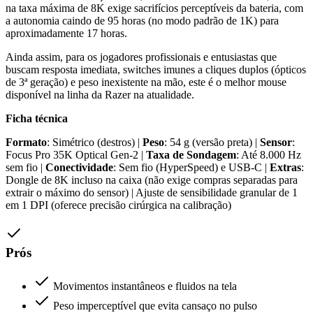
na taxa máxima de 8K exige sacrifícios perceptíveis da bateria, com
a autonomia caindo de 95 horas (no modo padrão de 1K) para
aproximadamente 17 horas.
Ainda assim, para os jogadores profissionais e entusiastas que
buscam resposta imediata, switches imunes a cliques duplos (ópticos
de 3ª geração) e peso inexistente na mão, este é o melhor mouse
disponível na linha da Razer na atualidade.
Ficha técnica
Formato
: Simétrico (destros) |
Peso
: 54 g (versão preta) |
Sensor
:
Focus Pro 35K Optical Gen-2 |
Taxa de Sondagem
: Até 8.000 Hz
sem fio |
Conectividade
: Sem fio (HyperSpeed) e USB-C |
Extras
:
Dongle de 8K incluso na caixa (não exige compras separadas para
extrair o máximo do sensor) | Ajuste de sensibilidade granular de 1
em 1 DPI (oferece precisão cirúrgica na calibração)
Prós
Movimentos instantâneos e fluidos na tela
Peso imperceptível que evita cansaço no pulso