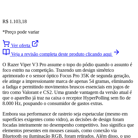
R$ 1.103,18
*Preço pode variar
Ver oferta
Veja a revisão completa deste produto clicando aqui
O Razer Viper V3 Pro assume o topo do pódio quando o assunto é
foco estrito na competição. Trazendo um design simétrico
aprimorado e o sensor óptico Focus Pro 35K de segunda geração,
ele atinge a impressionante marca de apenas 54 gramas, eliminando
a fadiga e permitindo movimentos bruscos essenciais em jogos de
tiro como Valorant e CS2. Uma grande vantagem da versão atual é
que o aparelho já traz na caixa o receptor HyperPolling sem fio de
8.000 Hz, poupando o consumidor de gastos extras.
Embora sua performance de rastreio seja espetacular (mesmo em
superfícies exigentes como vidro), as decisões de design foram
focadas inteiramente no desempenho competitivo. Isso significa que
elementos presentes em mouses casuais, como conexão via
Bluetooth ou iluminação RGB, foram retirados. Além disso, o uso