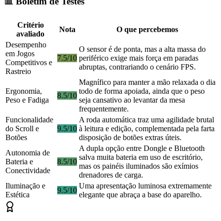
📊 Boletim de Testes
Critério
Nota
O que percebemos
avaliado
Desempenho
O sensor é de ponta, mas a alta massa do
em Jogos
7.5/10
periférico exige mais força em paradas
Competitivos e
abruptas, contrariando o cenário FPS.
Rastreio
Magnífico para manter a mão relaxada o dia
Ergonomia,
todo de forma apoiada, ainda que o peso
8.5/10
Peso e Fadiga
seja cansativo ao levantar da mesa
frequentemente.
Funcionalidade
A roda automática traz uma agilidade brutal
do Scroll e
9.5/10
à leitura e edição, complementada pela farta
Botões
disposição de botões extras úteis.
A dupla opção entre Dongle e Bluetooth
Autonomia de
salva muita bateria em uso de escritório,
Bateria e
8.5/10
mas os painéis iluminados são exímios
Conectividade
drenadores de carga.
Iluminação e
Uma apresentação luminosa extremamente
9.5/10
Estética
elegante que abraça a base do aparelho.