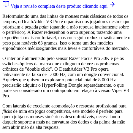
Veja a revisão completa deste produto clicando aqui
Reformulando uma das linhas de mouses mais clássicas de todos os
tempos, o DeathAdder V3 Pro é o paraíso dos jogadores destros que
priorizam a pegada
palm
(quando a mão repousa inteiramente sobre
o periférico). A Razer redesenhou o arco superior, trazendo uma
experiência mais confortável, mas conseguiu reduzir drasticamente o
peso para notáveis 63 gramas. Isso o torna um dos modelos
ergonômicos médios/grandes mais leves e confortáveis do mercado.
O interior é alimentado pelo sensor Razer Focus Pro 30K e pelos
switches ópticos da marca que extinguem de vez os problemas
crônicos de "double click". O DeathAdder V3 Pro opera
nativamente na faixa de 1.000 Hz, com um dongle convencional.
Aqueles que quiserem explorar o potencial total de 8.000 Hz
precisarão adquirir o HyperPolling Dongle separadamente, o que
pode ser considerado um contraponto em relação à versão Viper V3
Pro.
Com laterais de excelente acomodação e resposta profissional para
flicks
de mira em jogos competitivos, este modelo é perfeito para
quem julga os mouses simétricos desconfortáveis, necessitando
daquele suporte a mais na curvatura dos dedos e da palma da mão
sem abrir mão da alta resposta.