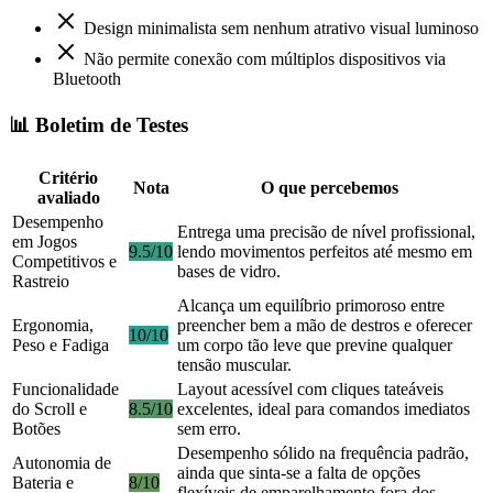
Design minimalista sem nenhum atrativo visual luminoso
Não permite conexão com múltiplos dispositivos via
Bluetooth
📊 Boletim de Testes
Critério
Nota
O que percebemos
avaliado
Desempenho
Entrega uma precisão de nível profissional,
em Jogos
9.5/10
lendo movimentos perfeitos até mesmo em
Competitivos e
bases de vidro.
Rastreio
Alcança um equilíbrio primoroso entre
Ergonomia,
preencher bem a mão de destros e oferecer
10/10
Peso e Fadiga
um corpo tão leve que previne qualquer
tensão muscular.
Funcionalidade
Layout acessível com cliques tateáveis
do Scroll e
8.5/10
excelentes, ideal para comandos imediatos
Botões
sem erro.
Desempenho sólido na frequência padrão,
Autonomia de
ainda que sinta-se a falta de opções
Bateria e
8/10
flexíveis de emparelhamento fora dos