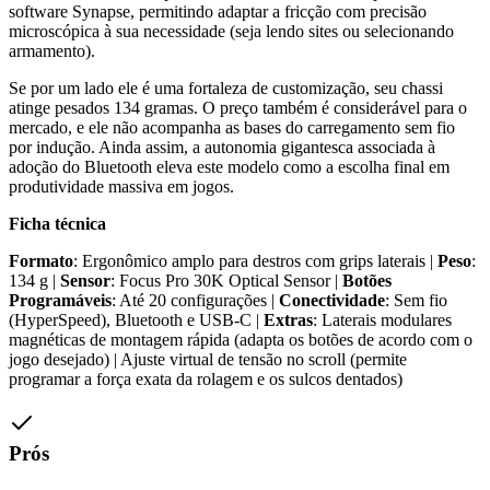
software Synapse, permitindo adaptar a fricção com precisão
microscópica à sua necessidade (seja lendo sites ou selecionando
armamento).
Se por um lado ele é uma fortaleza de customização, seu chassi
atinge pesados 134 gramas. O preço também é considerável para o
mercado, e ele não acompanha as bases do carregamento sem fio
por indução. Ainda assim, a autonomia gigantesca associada à
adoção do Bluetooth eleva este modelo como a escolha final em
produtividade massiva em jogos.
Ficha técnica
Formato
: Ergonômico amplo para destros com grips laterais |
Peso
:
134 g |
Sensor
: Focus Pro 30K Optical Sensor |
Botões
Programáveis
: Até 20 configurações |
Conectividade
: Sem fio
(HyperSpeed), Bluetooth e USB-C |
Extras
: Laterais modulares
magnéticas de montagem rápida (adapta os botões de acordo com o
jogo desejado) | Ajuste virtual de tensão no scroll (permite
programar a força exata da rolagem e os sulcos dentados)
Prós