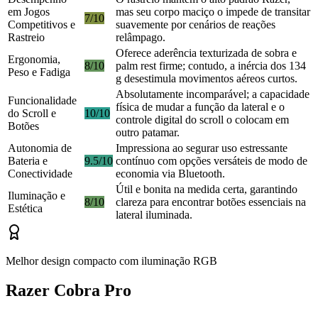
em Jogos
mas seu corpo maciço o impede de transitar
7/10
Competitivos e
suavemente por cenários de reações
Rastreio
relâmpago.
Oferece aderência texturizada de sobra e
Ergonomia,
8/10
palm rest firme; contudo, a inércia dos 134
Peso e Fadiga
g desestimula movimentos aéreos curtos.
Absolutamente incomparável; a capacidade
Funcionalidade
física de mudar a função da lateral e o
do Scroll e
10/10
controle digital do scroll o colocam em
Botões
outro patamar.
Autonomia de
Impressiona ao segurar uso estressante
Bateria e
9.5/10
contínuo com opções versáteis de modo de
Conectividade
economia via Bluetooth.
Útil e bonita na medida certa, garantindo
Iluminação e
8/10
clareza para encontrar botões essenciais na
Estética
lateral iluminada.
Melhor design compacto com iluminação RGB
Razer Cobra Pro