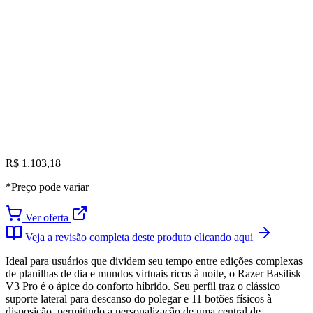
R$ 1.103,18
*Preço pode variar
Ver oferta
Veja a revisão completa deste produto clicando aqui
Ideal para usuários que dividem seu tempo entre edições complexas
de planilhas de dia e mundos virtuais ricos à noite, o Razer Basilisk
V3 Pro é o ápice do conforto híbrido. Seu perfil traz o clássico
suporte lateral para descanso do polegar e 11 botões físicos à
disposição, permitindo a personalização de uma central de