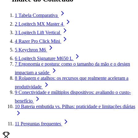
1
Tabela Comparativa
2
Logitech MX Master 4
3
Logitech Lift Vertical
4
Razer Pro Click Mini
5
Keychron M6
6
Logitech Signature M650 L
7
Ergonomia e postura: como o tamanho da mão e o design
impactam a saúde
8
Rolagem e atalhos: os recursos que realmente aceleram a
produtividade
9
Conectividade e múltiplos dispositivos: avaliando o custo-
benefício
10
Bateria embutida vs. Pilhas: praticidade e limitações diárias
11
Perguntas frequentes