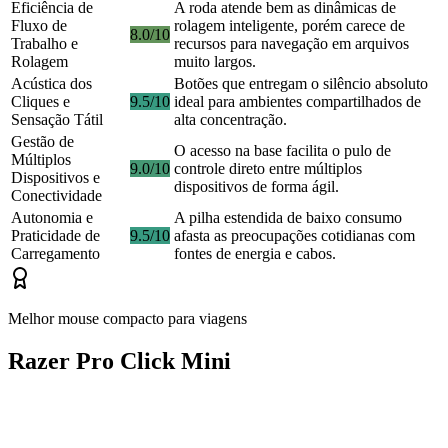
Eficiência de
A roda atende bem as dinâmicas de
Fluxo de
rolagem inteligente, porém carece de
8.0/10
Trabalho e
recursos para navegação em arquivos
Rolagem
muito largos.
Acústica dos
Botões que entregam o silêncio absoluto
Cliques e
9.5/10
ideal para ambientes compartilhados de
Sensação Tátil
alta concentração.
Gestão de
O acesso na base facilita o pulo de
Múltiplos
9.0/10
controle direto entre múltiplos
Dispositivos e
dispositivos de forma ágil.
Conectividade
Autonomia e
A pilha estendida de baixo consumo
Praticidade de
9.5/10
afasta as preocupações cotidianas com
Carregamento
fontes de energia e cabos.
Melhor mouse compacto para viagens
Razer Pro Click Mini