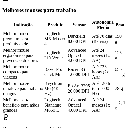
Melhores mouses para trabalho
Autonomia
Indicação
Produto
Sensor
Peso
Média
Melhor mouse
Logitech
Darkfield
Até 70 dias
150
premium para
MX Master
8.000 DPI
(Bateria)
g
produtividade
4
Melhor mouse
Advanced
Até 24
Logitech
125
ergonômico para
Optical
meses (1x
Lift Vertical
g
prevenção de dores
4.000 DPI
AA)
Melhor mouse
Até 725
Razer Pro
Razer 5G
65 a
compacto para
horas (2x
Click Mini
12.000 DPI
111 g
viagens
AA)
Melhor mouse
Keychron
Até 120 h
PixArt 3395
ultraleve para trabalho
M6 (4K
(em 1000
78 g
26.000 DPI
e jogos
Hz)
Hz)
Melhor custo-
Logitech
Advanced
Até 24
115,4
benefício para mãos
Signature
Optical
meses (1x
g
grandes
M650 L
4.000 DPI
AA)