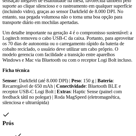
sensação inegável de estabilidade na mesa, favorecida também pelo
suporte ao clique silencioso e o rastreamento em qualquer superfície
(incluindo vidro), graças ao sensor Darkfield de 8.000 DPI. No
entanto, sua pegada volumosa não o torna uma boa opção para
transporte diário em mochilas apertadas.
Um detalhe importante na geração 4 é o compromisso sustentável: a
Logitech removeu o cabo USB-C da caixa. Portanto, para aproveitar
os 70 dias de autonomia ou o carregamento rápido da bateria de
cobalto reciclado, o usuário deve utilizar um cabo próprio. O
modelo gerencia com facilidade a transição entre aparelhos
Windows e Mac via Bluetooth ou com o receptor Logi Bolt incluso.
Ficha técnica
Sensor
: Darkfield (até 8.000 DPI) |
Peso
: 150 g |
Bateria
:
Recarregável de 650 mAh |
Conectividade
: Bluetooth BLE e
receptor USB-C Logi Bolt |
Extras
: Haptic Sense (painel com
feedback tátil no polegar) | Roda MagSpeed (eletromagnética,
silenciosa e ultrarrápida)
Prós