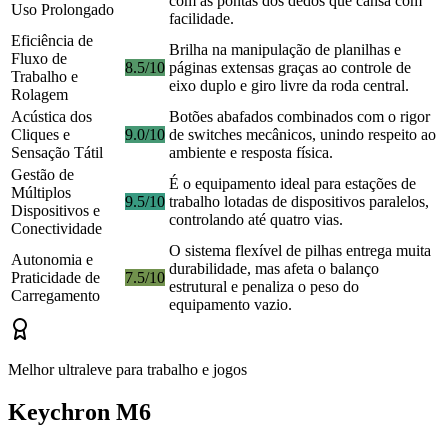
com as pontas dos dedos que cansa com
Uso Prolongado
facilidade.
Eficiência de
Brilha na manipulação de planilhas e
Fluxo de
8.5/10
páginas extensas graças ao controle de
Trabalho e
eixo duplo e giro livre da roda central.
Rolagem
Acústica dos
Botões abafados combinados com o rigor
Cliques e
9.0/10
de switches mecânicos, unindo respeito ao
Sensação Tátil
ambiente e resposta física.
Gestão de
É o equipamento ideal para estações de
Múltiplos
9.5/10
trabalho lotadas de dispositivos paralelos,
Dispositivos e
controlando até quatro vias.
Conectividade
O sistema flexível de pilhas entrega muita
Autonomia e
durabilidade, mas afeta o balanço
Praticidade de
7.5/10
estrutural e penaliza o peso do
Carregamento
equipamento vazio.
Melhor ultraleve para trabalho e jogos
Keychron M6