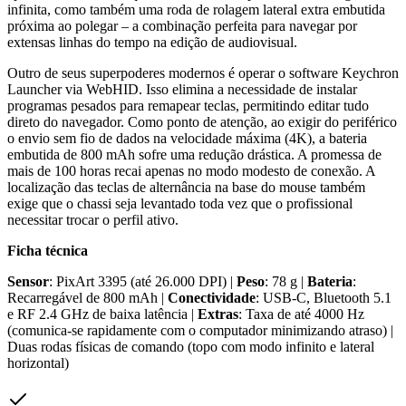
infinita, como também uma roda de rolagem lateral extra embutida
próxima ao polegar – a combinação perfeita para navegar por
extensas linhas do tempo na edição de audiovisual.
Outro de seus superpoderes modernos é operar o software Keychron
Launcher via WebHID. Isso elimina a necessidade de instalar
programas pesados para remapear teclas, permitindo editar tudo
direto do navegador. Como ponto de atenção, ao exigir do periférico
o envio sem fio de dados na velocidade máxima (4K), a bateria
embutida de 800 mAh sofre uma redução drástica. A promessa de
mais de 100 horas recai apenas no modo modesto de conexão. A
localização das teclas de alternância na base do mouse também
exige que o chassi seja levantado toda vez que o profissional
necessitar trocar o perfil ativo.
Ficha técnica
Sensor
: PixArt 3395 (até 26.000 DPI) |
Peso
: 78 g |
Bateria
:
Recarregável de 800 mAh |
Conectividade
: USB-C, Bluetooth 5.1
e RF 2.4 GHz de baixa latência |
Extras
: Taxa de até 4000 Hz
(comunica-se rapidamente com o computador minimizando atraso) |
Duas rodas físicas de comando (topo com modo infinito e lateral
horizontal)