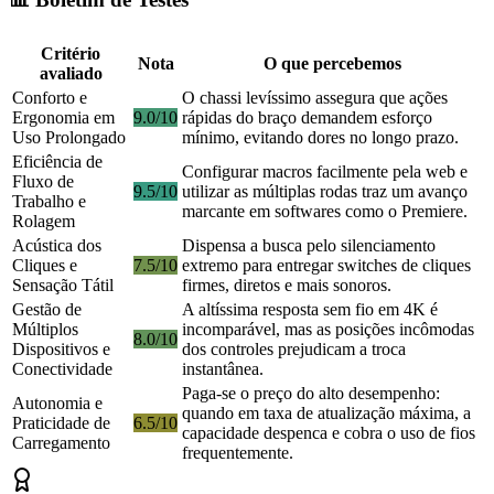
Critério
Nota
O que percebemos
avaliado
Conforto e
O chassi levíssimo assegura que ações
Ergonomia em
9.0/10
rápidas do braço demandem esforço
Uso Prolongado
mínimo, evitando dores no longo prazo.
Eficiência de
Configurar macros facilmente pela web e
Fluxo de
9.5/10
utilizar as múltiplas rodas traz um avanço
Trabalho e
marcante em softwares como o Premiere.
Rolagem
Acústica dos
Dispensa a busca pelo silenciamento
Cliques e
7.5/10
extremo para entregar switches de cliques
Sensação Tátil
firmes, diretos e mais sonoros.
Gestão de
A altíssima resposta sem fio em 4K é
Múltiplos
incomparável, mas as posições incômodas
8.0/10
Dispositivos e
dos controles prejudicam a troca
Conectividade
instantânea.
Paga-se o preço do alto desempenho:
Autonomia e
quando em taxa de atualização máxima, a
Praticidade de
6.5/10
capacidade despenca e cobra o uso de fios
Carregamento
frequentemente.