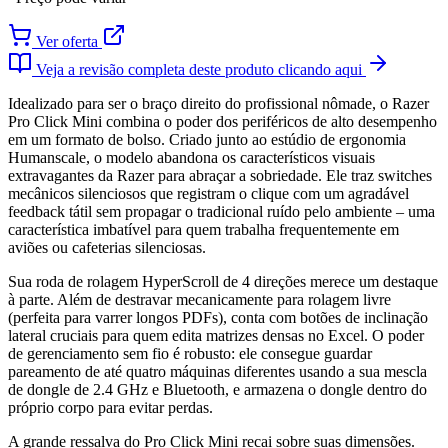
Ver oferta
Veja a revisão completa deste produto clicando aqui
Idealizado para ser o braço direito do profissional nômade, o Razer
Pro Click Mini combina o poder dos periféricos de alto desempenho
em um formato de bolso. Criado junto ao estúdio de ergonomia
Humanscale, o modelo abandona os característicos visuais
extravagantes da Razer para abraçar a sobriedade. Ele traz switches
mecânicos silenciosos que registram o clique com um agradável
feedback tátil sem propagar o tradicional ruído pelo ambiente – uma
característica imbatível para quem trabalha frequentemente em
aviões ou cafeterias silenciosas.
Sua roda de rolagem HyperScroll de 4 direções merece um destaque
à parte. Além de destravar mecanicamente para rolagem livre
(perfeita para varrer longos PDFs), conta com botões de inclinação
lateral cruciais para quem edita matrizes densas no Excel. O poder
de gerenciamento sem fio é robusto: ele consegue guardar
pareamento de até quatro máquinas diferentes usando a sua mescla
de dongle de 2.4 GHz e Bluetooth, e armazena o dongle dentro do
próprio corpo para evitar perdas.
A grande ressalva do Pro Click Mini recai sobre suas dimensões.