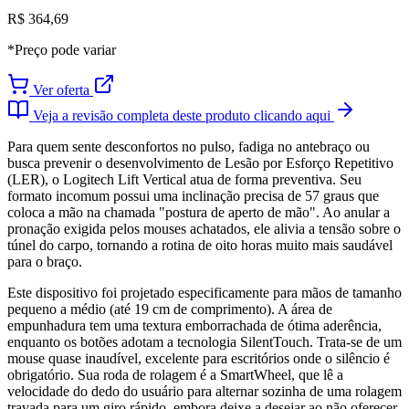
R$ 364,69
*Preço pode variar
Ver oferta
Veja a revisão completa deste produto clicando aqui
Para quem sente desconfortos no pulso, fadiga no antebraço ou
busca prevenir o desenvolvimento de Lesão por Esforço Repetitivo
(LER), o Logitech Lift Vertical atua de forma preventiva. Seu
formato incomum possui uma inclinação precisa de 57 graus que
coloca a mão na chamada "postura de aperto de mão". Ao anular a
pronação exigida pelos mouses achatados, ele alivia a tensão sobre o
túnel do carpo, tornando a rotina de oito horas muito mais saudável
para o braço.
Este dispositivo foi projetado especificamente para mãos de tamanho
pequeno a médio (até 19 cm de comprimento). A área de
empunhadura tem uma textura emborrachada de ótima aderência,
enquanto os botões adotam a tecnologia SilentTouch. Trata-se de um
mouse quase inaudível, excelente para escritórios onde o silêncio é
obrigatório. Sua roda de rolagem é a SmartWheel, que lê a
velocidade do dedo do usuário para alternar sozinha de uma rolagem
travada para um giro rápido, embora deixe a desejar ao não oferecer