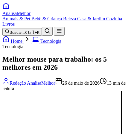
Analisa
Melhor
Animais & Pet
Bebê & Criança
Beleza
Casa & Jardim
Cozinha
Livros
Buscar...
Ctrl+K
Home
Tecnologia
Tecnologia
Melhor mouse para trabalho: os 5
melhores em 2026
Redação AnalisaMelhor
26 de maio de 2026
13 min de
leitura