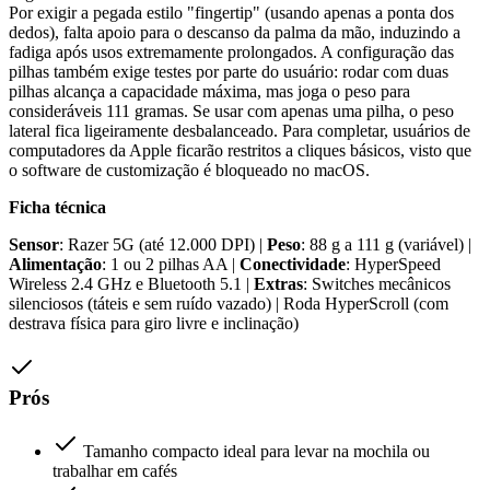
Por exigir a pegada estilo "fingertip" (usando apenas a ponta dos
dedos), falta apoio para o descanso da palma da mão, induzindo a
fadiga após usos extremamente prolongados. A configuração das
pilhas também exige testes por parte do usuário: rodar com duas
pilhas alcança a capacidade máxima, mas joga o peso para
consideráveis 111 gramas. Se usar com apenas uma pilha, o peso
lateral fica ligeiramente desbalanceado. Para completar, usuários de
computadores da Apple ficarão restritos a cliques básicos, visto que
o software de customização é bloqueado no macOS.
Ficha técnica
Sensor
: Razer 5G (até 12.000 DPI) |
Peso
: 88 g a 111 g (variável) |
Alimentação
: 1 ou 2 pilhas AA |
Conectividade
: HyperSpeed
Wireless 2.4 GHz e Bluetooth 5.1 |
Extras
: Switches mecânicos
silenciosos (táteis e sem ruído vazado) | Roda HyperScroll (com
destrava física para giro livre e inclinação)
Prós
Tamanho compacto ideal para levar na mochila ou
trabalhar em cafés