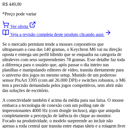
R$ 449,00
*Preço pode variar
Ver oferta
Veja a revisão completa deste produto clicando aqui
Se o mercado premium tende a mouses corporativos que
ultrapassam a casa das 140 gramas, o Keychron M6 vai na direção
oposta e entrega um perfil híbrido que se enquadra na categoria de
ultraleves com seus surpreendentes 78 gramas. Esse detalhe faz toda
a diferença para o usuário que, após passar o dia inteiro nas
planilhas e manipulando editores de vídeo, transita diretamente para
o universo dos jogos no mesmo setup. Munido de um poderoso
sensor PixArt 3395 (com até 26.000 DPI) e switches robustos, o M6
tem a precisão demandada pelos jogos competitivos, sem abrir mão
das soluções de escritório.
A conectividade também é acima da média para sua faixa. O mouse
embarca a tecnologia de conexão com um polling rate de
impressionantes 4000 Hz (com dongle incluso), algo que aniquila
completamente a percepção de latência do clique ao monitor.
Focado na produtividade, o modelo surpreende ao incluir não
apenas a roda central que transita entre etapas táteis e a rolagem livre