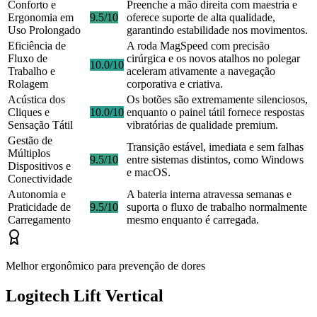
Conforto e
Preenche a mão direita com maestria e
Ergonomia em
9.5/10
oferece suporte de alta qualidade,
Uso Prolongado
garantindo estabilidade nos movimentos.
Eficiência de
A roda MagSpeed com precisão
Fluxo de
cirúrgica e os novos atalhos no polegar
10.0/10
Trabalho e
aceleram ativamente a navegação
Rolagem
corporativa e criativa.
Acústica dos
Os botões são extremamente silenciosos,
Cliques e
10.0/10
enquanto o painel tátil fornece respostas
Sensação Tátil
vibratórias de qualidade premium.
Gestão de
Transição estável, imediata e sem falhas
Múltiplos
9.5/10
entre sistemas distintos, como Windows
Dispositivos e
e macOS.
Conectividade
Autonomia e
A bateria interna atravessa semanas e
Praticidade de
9.5/10
suporta o fluxo de trabalho normalmente
Carregamento
mesmo enquanto é carregada.
Melhor ergonômico para prevenção de dores
Logitech Lift Vertical