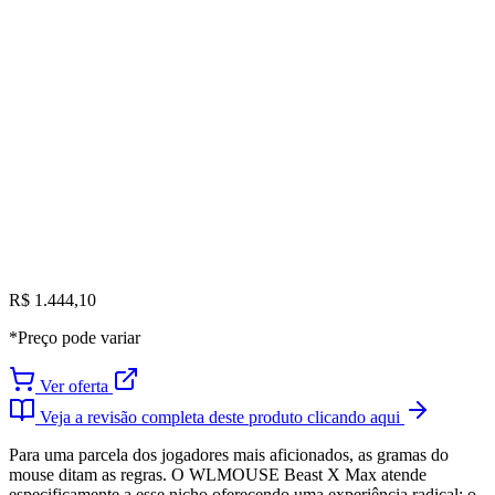
R$ 1.444,10
*Preço pode variar
Ver oferta
Veja a revisão completa deste produto clicando aqui
Para uma parcela dos jogadores mais aficionados, as gramas do
mouse ditam as regras. O WLMOUSE Beast X Max atende
especificamente a esse nicho oferecendo uma experiência radical: o