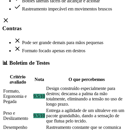
Botões laterais fáceis de alcançar e acionar
Rastreamento impecável em movimentos bruscos
Contras
Pode ser grande demais para mãos pequenas
Formato focado apenas em destros
📊 Boletim de Testes
Critério
Nota
O que percebemos
avaliado
Design construído especialmente para
Formato,
destros; descansa a palma da mão
Ergonomia e
9.5/10
totalmente, eliminando a tensão no uso de
Pegada
longo prazo.
Entrega a agilidade de um ultraleve em um
Peso e
9.5/10
pacote grandalhão, dando a sensação de
Deslizamento
que flutua pelo tecido.
Desempenho
Rastreamento constante que se comunica