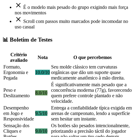
É o modelo mais pesado do grupo exigindo mais força
nos movimentos
Scroll com passos muito marcados pode incomodar no
uso casual
📊 Boletim de Testes
Critério
Nota
O que percebemos
avaliado
Formato,
Seu molde clássico tem curvaturas
Ergonomia e
10.0/10
orgânicas que dão um suporte quase
Pegada
medicamente anatômico à mão direita.
É significativamente mais pesado que a
Peso e
concorrência moderna (77g), favorecendo
8.0/10
Deslizamento
quem prefere controle plantado e não
velocidade.
Desempenho
Entrega a confiabilidade típica exigida em
em Jogo e
9.5/10
arenas de campeonato, lendo a superfície
Responsividade
sem hesitar um instante.
Sensação dos
Os botões são pesados intencionalmente,
Cliques e
9.0/10
priorizando a precisão táctil do jogador
Botões
para não soltar um tiro cedo demais.