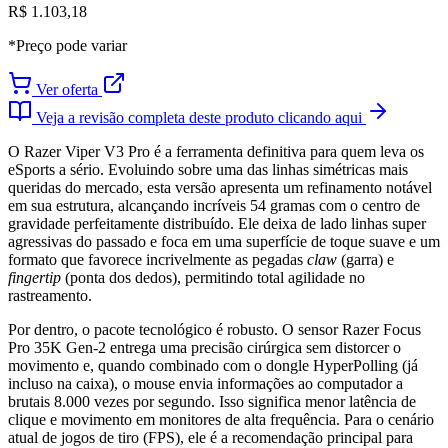
R$ 1.103,18
*Preço pode variar
Ver oferta
Veja a revisão completa deste produto clicando aqui
O Razer Viper V3 Pro é a ferramenta definitiva para quem leva os
eSports a sério. Evoluindo sobre uma das linhas simétricas mais
queridas do mercado, esta versão apresenta um refinamento notável
em sua estrutura, alcançando incríveis 54 gramas com o centro de
gravidade perfeitamente distribuído. Ele deixa de lado linhas super
agressivas do passado e foca em uma superfície de toque suave e um
formato que favorece incrivelmente as pegadas
claw
(garra) e
fingertip
(ponta dos dedos), permitindo total agilidade no
rastreamento.
Por dentro, o pacote tecnológico é robusto. O sensor Razer Focus
Pro 35K Gen-2 entrega uma precisão cirúrgica sem distorcer o
movimento e, quando combinado com o dongle HyperPolling (já
incluso na caixa), o mouse envia informações ao computador a
brutais 8.000 vezes por segundo. Isso significa menor latência de
clique e movimento em monitores de alta frequência. Para o cenário
atual de jogos de tiro (FPS), ele é a recomendação principal para