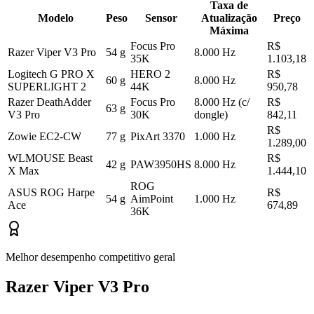
Taxa de
Modelo
Peso
Sensor
Atualização
Preço
Máxima
Focus Pro
R$
Razer Viper V3 Pro
54 g
8.000 Hz
35K
1.103,18
Logitech G PRO X
HERO 2
R$
60 g
8.000 Hz
SUPERLIGHT 2
44K
950,78
Razer DeathAdder
Focus Pro
8.000 Hz (c/
R$
63 g
V3 Pro
30K
dongle)
842,11
R$
Zowie EC2-CW
77 g
PixArt 3370
1.000 Hz
1.289,00
WLMOUSE Beast
R$
42 g
PAW3950HS
8.000 Hz
X Max
1.444,10
ROG
ASUS ROG Harpe
R$
54 g
AimPoint
1.000 Hz
Ace
674,89
36K
Melhor desempenho competitivo geral
Razer Viper V3 Pro