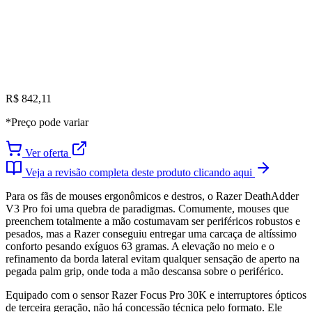
R$ 842,11
*Preço pode variar
Ver oferta
Veja a revisão completa deste produto clicando aqui
Para os fãs de mouses ergonômicos e destros, o Razer DeathAdder
V3 Pro foi uma quebra de paradigmas. Comumente, mouses que
preenchem totalmente a mão costumavam ser periféricos robustos e
pesados, mas a Razer conseguiu entregar uma carcaça de altíssimo
conforto pesando exíguos 63 gramas. A elevação no meio e o
refinamento da borda lateral evitam qualquer sensação de aperto na
pegada palm grip, onde toda a mão descansa sobre o periférico.
Equipado com o sensor Razer Focus Pro 30K e interruptores ópticos
de terceira geração, não há concessão técnica pelo formato. Ele