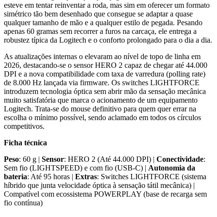
esteve em tentar reinventar a roda, mas sim em oferecer um formato
simétrico tão bem desenhado que consegue se adaptar a quase
qualquer tamanho de mão e a qualquer estilo de pegada. Pesando
apenas 60 gramas sem recorrer a furos na carcaça, ele entrega a
robustez típica da Logitech e o conforto prolongado para o dia a dia.
As atualizações internas o elevaram ao nível de topo de linha em
2026, destacando-se o sensor HERO 2 capaz de chegar até 44.000
DPI e a nova compatibilidade com taxa de varredura (polling rate)
de 8.000 Hz lançada via firmware. Os switches LIGHTFORCE
introduzem tecnologia óptica sem abrir mão da sensação mecânica
muito satisfatória que marca o acionamento de um equipamento
Logitech. Trata-se do mouse definitivo para quem quer errar na
escolha o mínimo possível, sendo aclamado em todos os círculos
competitivos.
Ficha técnica
Peso
: 60 g |
Sensor
: HERO 2 (Até 44.000 DPI) |
Conectividade
:
Sem fio (LIGHTSPEED) e com fio (USB-C) |
Autonomia da
bateria
: Até 95 horas |
Extras
: Switches LIGHTFORCE (sistema
híbrido que junta velocidade óptica à sensação tátil mecânica) |
Compatível com ecossistema POWERPLAY (base de recarga sem
fio contínua)