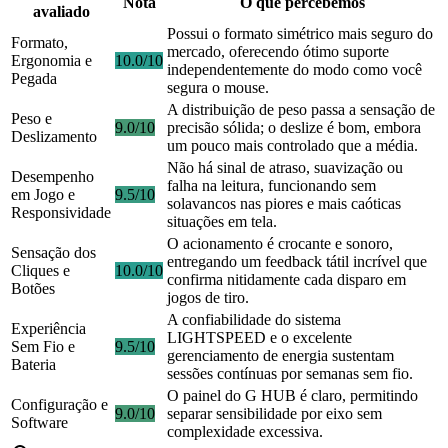
Nota
O que percebemos
avaliado
Possui o formato simétrico mais seguro do
Formato,
mercado, oferecendo ótimo suporte
Ergonomia e
10.0/10
independentemente do modo como você
Pegada
segura o mouse.
A distribuição de peso passa a sensação de
Peso e
9.0/10
precisão sólida; o deslize é bom, embora
Deslizamento
um pouco mais controlado que a média.
Não há sinal de atraso, suavização ou
Desempenho
falha na leitura, funcionando sem
em Jogo e
9.5/10
solavancos nas piores e mais caóticas
Responsividade
situações em tela.
O acionamento é crocante e sonoro,
Sensação dos
entregando um feedback tátil incrível que
Cliques e
10.0/10
confirma nitidamente cada disparo em
Botões
jogos de tiro.
A confiabilidade do sistema
Experiência
LIGHTSPEED e o excelente
Sem Fio e
9.5/10
gerenciamento de energia sustentam
Bateria
sessões contínuas por semanas sem fio.
O painel do G HUB é claro, permitindo
Configuração e
9.0/10
separar sensibilidade por eixo sem
Software
complexidade excessiva.