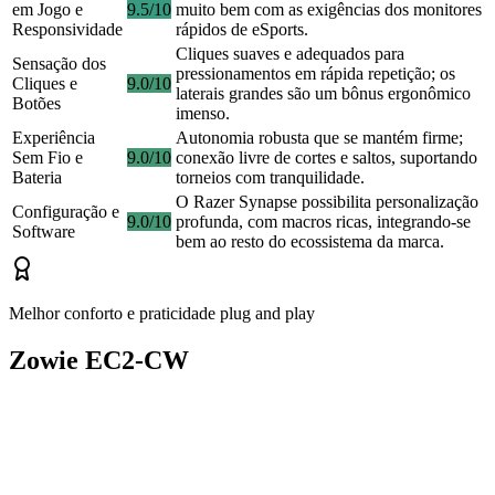
em Jogo e
9.5/10
muito bem com as exigências dos monitores
Responsividade
rápidos de eSports.
Cliques suaves e adequados para
Sensação dos
pressionamentos em rápida repetição; os
Cliques e
9.0/10
laterais grandes são um bônus ergonômico
Botões
imenso.
Experiência
Autonomia robusta que se mantém firme;
Sem Fio e
9.0/10
conexão livre de cortes e saltos, suportando
Bateria
torneios com tranquilidade.
O Razer Synapse possibilita personalização
Configuração e
9.0/10
profunda, com macros ricas, integrando-se
Software
bem ao resto do ecossistema da marca.
Melhor conforto e praticidade plug and play
Zowie EC2-CW