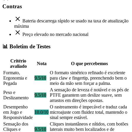
Contras
Bateria descarrega rápido se usado na taxa de atualização
máxima
Preço elevado no mercado nacional
📊 Boletim de Testes
Critério
Nota
O que percebemos
avaliado
Formato,
O formato simétrico refinado é excelente
Ergonomia e
9.5/10
para claw e fingertip, preenchendo bem o
Pegada
meio da mão sem forçar a palma.
A sensação de leveza é notável e os pés de
Peso e
9.5/10
PTFE garantem um deslize suave, sem
Deslizamento
arrastos em direções opostas.
Desempenho
O rastreamento é impecável e traduz cada
em Jogo e
10.0/10
microajuste com fluidez total, mantendo o
Responsividade
sinal sempre estável.
Sensação dos
Cliques instantâneos e nítidos, com botões
Cliques e
9.5/10
laterais muito bem localizados e de