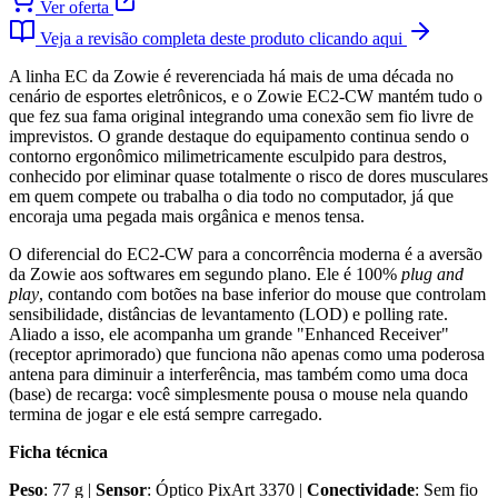
Ver oferta
Veja a revisão completa deste produto clicando aqui
A linha EC da Zowie é reverenciada há mais de uma década no
cenário de esportes eletrônicos, e o Zowie EC2-CW mantém tudo o
que fez sua fama original integrando uma conexão sem fio livre de
imprevistos. O grande destaque do equipamento continua sendo o
contorno ergonômico milimetricamente esculpido para destros,
conhecido por eliminar quase totalmente o risco de dores musculares
em quem compete ou trabalha o dia todo no computador, já que
encoraja uma pegada mais orgânica e menos tensa.
O diferencial do EC2-CW para a concorrência moderna é a aversão
da Zowie aos softwares em segundo plano. Ele é 100%
plug and
play
, contando com botões na base inferior do mouse que controlam
sensibilidade, distâncias de levantamento (LOD) e polling rate.
Aliado a isso, ele acompanha um grande "Enhanced Receiver"
(receptor aprimorado) que funciona não apenas como uma poderosa
antena para diminuir a interferência, mas também como uma doca
(base) de recarga: você simplesmente pousa o mouse nela quando
termina de jogar e ele está sempre carregado.
Ficha técnica
Peso
: 77 g |
Sensor
: Óptico PixArt 3370 |
Conectividade
: Sem fio