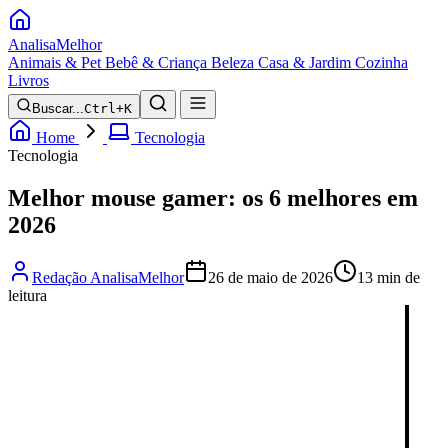
Analisa
Melhor
Animais & Pet
Bebê & Criança
Beleza
Casa & Jardim
Cozinha
Livros
Buscar...
Ctrl+K
Home
Tecnologia
Tecnologia
Melhor mouse gamer: os 6 melhores em
2026
Redação AnalisaMelhor
26 de maio de 2026
13 min de
leitura