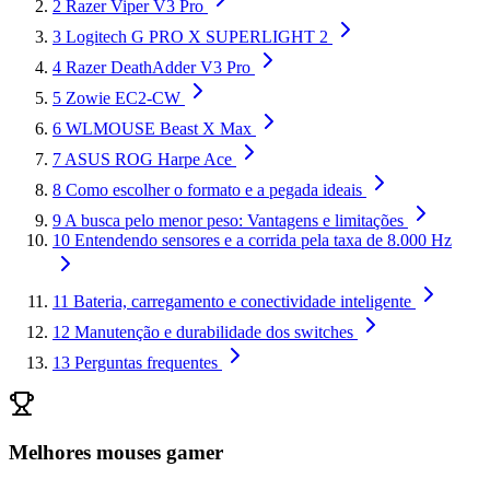
2
Razer Viper V3 Pro
3
Logitech G PRO X SUPERLIGHT 2
4
Razer DeathAdder V3 Pro
5
Zowie EC2-CW
6
WLMOUSE Beast X Max
7
ASUS ROG Harpe Ace
8
Como escolher o formato e a pegada ideais
9
A busca pelo menor peso: Vantagens e limitações
10
Entendendo sensores e a corrida pela taxa de 8.000 Hz
11
Bateria, carregamento e conectividade inteligente
12
Manutenção e durabilidade dos switches
13
Perguntas frequentes
Melhores mouses gamer