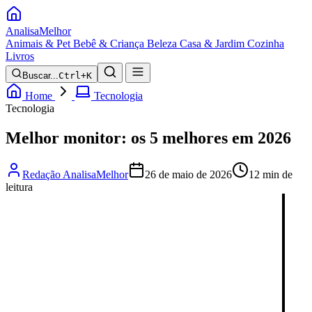
Analisa
Melhor
Animais & Pet
Bebê & Criança
Beleza
Casa & Jardim
Cozinha
Livros
Buscar...
Ctrl+K
Home
Tecnologia
Tecnologia
Melhor monitor: os 5 melhores em 2026
Redação AnalisaMelhor
26 de maio de 2026
12 min de
leitura