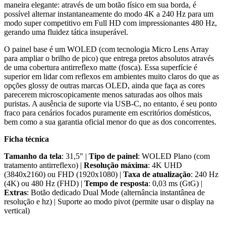
maneira elegante: através de um botão físico em sua borda, é
possível alternar instantaneamente do modo 4K a 240 Hz para um
modo super competitivo em Full HD com impressionantes 480 Hz,
gerando uma fluidez tática insuperável.
O painel base é um WOLED (com tecnologia Micro Lens Array
para ampliar o brilho de pico) que entrega pretos absolutos através
de uma cobertura antirreflexo matte (fosca). Essa superfície é
superior em lidar com reflexos em ambientes muito claros do que as
opções glossy de outras marcas OLED, ainda que faça as cores
parecerem microscopicamente menos saturadas aos olhos mais
puristas. A ausência de suporte via USB-C, no entanto, é seu ponto
fraco para cenários focados puramente em escritórios domésticos,
bem como a sua garantia oficial menor do que as dos concorrentes.
Ficha técnica
Tamanho da tela
: 31,5" |
Tipo de painel
: WOLED Plano (com
tratamento antirreflexo) |
Resolução máxima
: 4K UHD
(3840x2160) ou FHD (1920x1080) |
Taxa de atualização
: 240 Hz
(4K) ou 480 Hz (FHD) |
Tempo de resposta
: 0,03 ms (GtG) |
Extras
: Botão dedicado Dual Mode (alternância instantânea de
resolução e hz) | Suporte ao modo pivot (permite usar o display na
vertical)