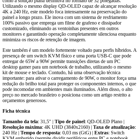
como a solução plana definitiva no formato de 32 polegadas.
Utilizando o mesmo display QD-OLED capaz de alcançar resolução
4K a 240 Hz, este modelo foca intensamente na preservação do
painel a longo prazo. Ele inova com um sistema de resfriamento
100% passivo que emprega um filme de grafeno e dissipador
customizado, eliminando as ventoinhas presentes em outros
monitores e garantindo operação completamente silenciosa enquanto
minimiza os riscos de retenção de imagem.
Este também é um modelo fortemente voltado para perfis híbridos. A
presença de um switch KVM físico e uma porta USB-C que pode
entregar de 65W a 90W permite transições diretas de um PC
desktop gamer para um notebook de trabalho, utilizando o mesmo
kit de mouse e teclado. Contudo, há uma observação técnica
importante: para ativar o carregamento de 90W, o monitor força uma
redução do brilho total para proteger os componentes internos, o que
pode incomodar em ambientes mais iluminados. Além disso, o alto
preço no mercado brasileiro o posiciona como um artigo restrito a
orçamentos generosos.
Ficha técnica
Tamanho da tela
: 31,5" |
Tipo de painel
: QD-OLED Plano |
Resolução máxima
: 4K UHD (3840x2160) |
Taxa de atualização
:
240 Hz |
Tempo de resposta
: 0,03 ms (GtG) |
Extras
: Switch
KVM embutido (permite dividir periféricos entre PC e notebook