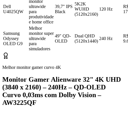
monitor
5K2K
Dell
ultrawide
39,7" IPS
R
WUHD
120 Hz
U4025QW
para
Black
17
(5120x2160)
produtividade
e home office
Melhor
Samsung
monitor super
49" QD-
Dual QHD
R
Odyssey
ultrawide
240 Hz
OLED
(5120x1440)
9.
OLED G9
para
simuladores
Melhor monitor gamer curvo 4K
Monitor Gamer Alienware 32" 4K UHD
(3840 x 2160) – 240Hz – QD-OLED
Curvo 0,03ms com Dolby Vision –
AW3225QF