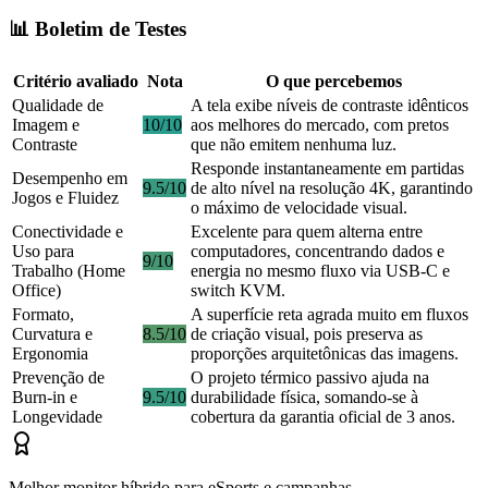
📊 Boletim de Testes
Critério avaliado
Nota
O que percebemos
Qualidade de
A tela exibe níveis de contraste idênticos
Imagem e
10/10
aos melhores do mercado, com pretos
Contraste
que não emitem nenhuma luz.
Responde instantaneamente em partidas
Desempenho em
9.5/10
de alto nível na resolução 4K, garantindo
Jogos e Fluidez
o máximo de velocidade visual.
Conectividade e
Excelente para quem alterna entre
Uso para
computadores, concentrando dados e
9/10
Trabalho (Home
energia no mesmo fluxo via USB-C e
Office)
switch KVM.
Formato,
A superfície reta agrada muito em fluxos
Curvatura e
8.5/10
de criação visual, pois preserva as
Ergonomia
proporções arquitetônicas das imagens.
Prevenção de
O projeto térmico passivo ajuda na
Burn-in e
9.5/10
durabilidade física, somando-se à
Longevidade
cobertura da garantia oficial de 3 anos.
Melhor monitor híbrido para eSports e campanhas