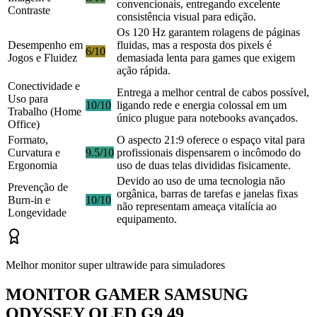
convencionais, entregando excelente
Contraste
consistência visual para edição.
Os 120 Hz garantem rolagens de páginas
Desempenho em
fluidas, mas a resposta dos pixels é
6/10
Jogos e Fluidez
demasiada lenta para games que exigem
ação rápida.
Conectividade e
Entrega a melhor central de cabos possível,
Uso para
10/10
ligando rede e energia colossal em um
Trabalho (Home
único plugue para notebooks avançados.
Office)
Formato,
O aspecto 21:9 oferece o espaço vital para
Curvatura e
9.5/10
profissionais dispensarem o incômodo do
Ergonomia
uso de duas telas divididas fisicamente.
Devido ao uso de uma tecnologia não
Prevenção de
orgânica, barras de tarefas e janelas fixas
Burn-in e
10/10
não representam ameaça vitalícia ao
Longevidade
equipamento.
Melhor monitor super ultrawide para simuladores
MONITOR GAMER SAMSUNG
ODYSSEY OLED G9 49