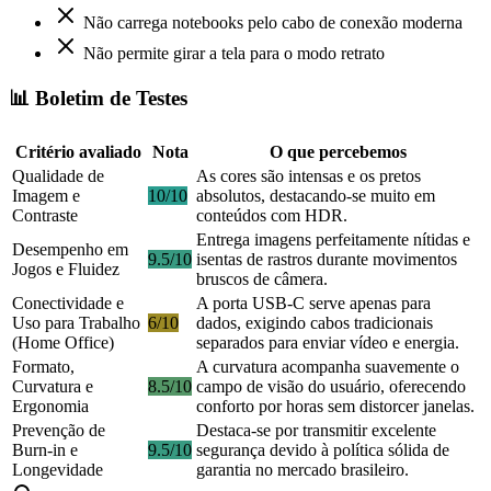
Não carrega notebooks pelo cabo de conexão moderna
Não permite girar a tela para o modo retrato
📊 Boletim de Testes
Critério avaliado
Nota
O que percebemos
Qualidade de
As cores são intensas e os pretos
Imagem e
10/10
absolutos, destacando-se muito em
Contraste
conteúdos com HDR.
Entrega imagens perfeitamente nítidas e
Desempenho em
9.5/10
isentas de rastros durante movimentos
Jogos e Fluidez
bruscos de câmera.
Conectividade e
A porta USB-C serve apenas para
Uso para Trabalho
6/10
dados, exigindo cabos tradicionais
(Home Office)
separados para enviar vídeo e energia.
Formato,
A curvatura acompanha suavemente o
Curvatura e
8.5/10
campo de visão do usuário, oferecendo
Ergonomia
conforto por horas sem distorcer janelas.
Prevenção de
Destaca-se por transmitir excelente
Burn-in e
9.5/10
segurança devido à política sólida de
Longevidade
garantia no mercado brasileiro.