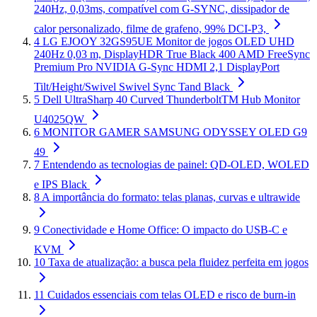
240Hz, 0,03ms, compatível com G-SYNC, dissipador de
calor personalizado, filme de grafeno, 99% DCI-P3,
4
LG EJOOY 32GS95UE Monitor de jogos OLED UHD
240Hz 0,03 m, DisplayHDR True Black 400 AMD FreeSync
Premium Pro NVIDIA G-Sync HDMI 2,1 DisplayPort
Tilt/Height/Swivel Swivel Sync Tand Black
5
Dell UltraSharp 40 Curved ThunderboltTM Hub Monitor
U4025QW
6
MONITOR GAMER SAMSUNG ODYSSEY OLED G9
49
7
Entendendo as tecnologias de painel: QD-OLED, WOLED
e IPS Black
8
A importância do formato: telas planas, curvas e ultrawide
9
Conectividade e Home Office: O impacto do USB-C e
KVM
10
Taxa de atualização: a busca pela fluidez perfeita em jogos
11
Cuidados essenciais com telas OLED e risco de burn-in