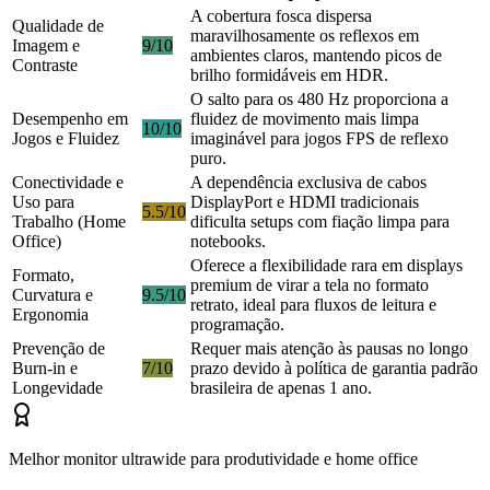
A cobertura fosca dispersa
Qualidade de
maravilhosamente os reflexos em
Imagem e
9/10
ambientes claros, mantendo picos de
Contraste
brilho formidáveis em HDR.
O salto para os 480 Hz proporciona a
Desempenho em
fluidez de movimento mais limpa
10/10
Jogos e Fluidez
imaginável para jogos FPS de reflexo
puro.
Conectividade e
A dependência exclusiva de cabos
Uso para
DisplayPort e HDMI tradicionais
5.5/10
Trabalho (Home
dificulta setups com fiação limpa para
Office)
notebooks.
Oferece a flexibilidade rara em displays
Formato,
premium de virar a tela no formato
Curvatura e
9.5/10
retrato, ideal para fluxos de leitura e
Ergonomia
programação.
Prevenção de
Requer mais atenção às pausas no longo
Burn-in e
7/10
prazo devido à política de garantia padrão
Longevidade
brasileira de apenas 1 ano.
Melhor monitor ultrawide para produtividade e home office