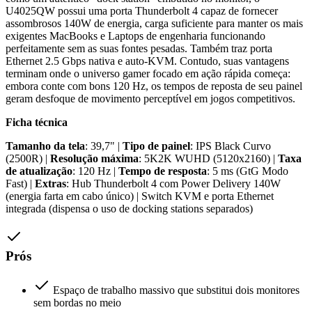
U4025QW possui uma porta Thunderbolt 4 capaz de fornecer
assombrosos 140W de energia, carga suficiente para manter os mais
exigentes MacBooks e Laptops de engenharia funcionando
perfeitamente sem as suas fontes pesadas. Também traz porta
Ethernet 2.5 Gbps nativa e auto-KVM. Contudo, suas vantagens
terminam onde o universo gamer focado em ação rápida começa:
embora conte com bons 120 Hz, os tempos de reposta de seu painel
geram desfoque de movimento perceptível em jogos competitivos.
Ficha técnica
Tamanho da tela
: 39,7" |
Tipo de painel
: IPS Black Curvo
(2500R) |
Resolução máxima
: 5K2K WUHD (5120x2160) |
Taxa
de atualização
: 120 Hz |
Tempo de resposta
: 5 ms (GtG Modo
Fast) |
Extras
: Hub Thunderbolt 4 com Power Delivery 140W
(energia farta em cabo único) | Switch KVM e porta Ethernet
integrada (dispensa o uso de docking stations separados)
Prós
Espaço de trabalho massivo que substitui dois monitores
sem bordas no meio