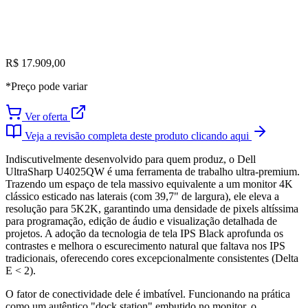
R$ 17.909,00
*Preço pode variar
Ver oferta
Veja a revisão completa deste produto clicando aqui
Indiscutivelmente desenvolvido para quem produz, o Dell
UltraSharp U4025QW é uma ferramenta de trabalho ultra-premium.
Trazendo um espaço de tela massivo equivalente a um monitor 4K
clássico esticado nas laterais (com 39,7" de largura), ele eleva a
resolução para 5K2K, garantindo uma densidade de pixels altíssima
para programação, edição de áudio e visualização detalhada de
projetos. A adoção da tecnologia de tela IPS Black aprofunda os
contrastes e melhora o escurecimento natural que faltava nos IPS
tradicionais, oferecendo cores excepcionalmente consistentes (Delta
E < 2).
O fator de conectividade dele é imbatível. Funcionando na prática
como um autêntico "dock station" embutido no monitor, o