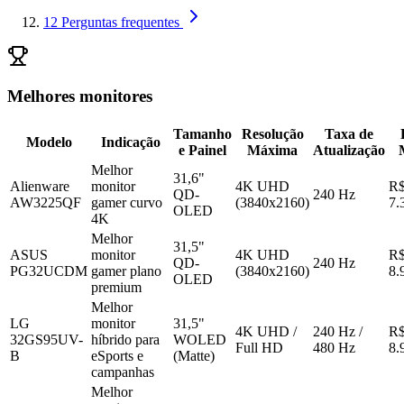
12
Perguntas frequentes
Melhores monitores
Tamanho
Resolução
Taxa de
Modelo
Indicação
e Painel
Máxima
Atualização
Melhor
31,6"
Alienware
monitor
4K UHD
R
QD-
240 Hz
AW3225QF
gamer curvo
(3840x2160)
7.
OLED
4K
Melhor
31,5"
ASUS
monitor
4K UHD
R
QD-
240 Hz
PG32UCDM
gamer plano
(3840x2160)
8.
OLED
premium
Melhor
LG
monitor
31,5"
4K UHD /
240 Hz /
R
32GS95UV-
híbrido para
WOLED
Full HD
480 Hz
8.
B
eSports e
(Matte)
campanhas
Melhor