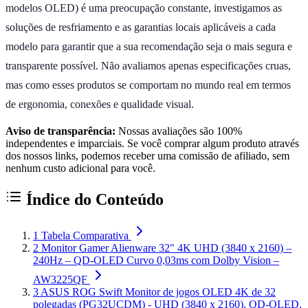
modelos OLED) é uma preocupação constante, investigamos as
soluções de resfriamento e as garantias locais aplicáveis a cada
modelo para garantir que a sua recomendação seja o mais segura e
transparente possível. Não avaliamos apenas especificações cruas,
mas como esses produtos se comportam no mundo real em termos
de ergonomia, conexões e qualidade visual.
Aviso de transparência:
Nossas avaliações são 100%
independentes e imparciais. Se você comprar algum produto através
dos nossos links, podemos receber uma comissão de afiliado, sem
nenhum custo adicional para você.
Índice do Conteúdo
1
Tabela Comparativa
2
Monitor Gamer Alienware 32" 4K UHD (3840 x 2160) –
240Hz – QD-OLED Curvo 0,03ms com Dolby Vision –
AW3225QF
3
ASUS ROG Swift Monitor de jogos OLED 4K de 32
polegadas (PG32UCDM) - UHD (3840 x 2160), QD-OLED,