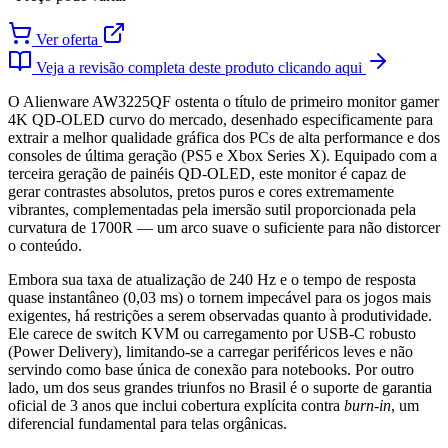
Ver oferta
Veja a revisão completa deste produto clicando aqui
O Alienware AW3225QF ostenta o título de primeiro monitor gamer
4K QD-OLED curvo do mercado, desenhado especificamente para
extrair a melhor qualidade gráfica dos PCs de alta performance e dos
consoles de última geração (PS5 e Xbox Series X). Equipado com a
terceira geração de painéis QD-OLED, este monitor é capaz de
gerar contrastes absolutos, pretos puros e cores extremamente
vibrantes, complementadas pela imersão sutil proporcionada pela
curvatura de 1700R — um arco suave o suficiente para não distorcer
o conteúdo.
Embora sua taxa de atualização de 240 Hz e o tempo de resposta
quase instantâneo (0,03 ms) o tornem impecável para os jogos mais
exigentes, há restrições a serem observadas quanto à produtividade.
Ele carece de switch KVM ou carregamento por USB-C robusto
(Power Delivery), limitando-se a carregar periféricos leves e não
servindo como base única de conexão para notebooks. Por outro
lado, um dos seus grandes triunfos no Brasil é o suporte de garantia
oficial de 3 anos que inclui cobertura explícita contra
burn-in
, um
diferencial fundamental para telas orgânicas.