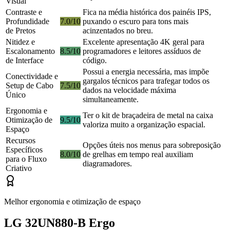
Visual
Contraste e
Fica na média histórica dos painéis IPS,
Profundidade
7.0/10
puxando o escuro para tons mais
de Pretos
acinzentados no breu.
Nitidez e
Excelente apresentação 4K geral para
Escalonamento
8.5/10
programadores e leitores assíduos de
de Interface
código.
Possui a energia necessária, mas impõe
Conectividade e
gargalos técnicos para trafegar todos os
Setup de Cabo
7.5/10
dados na velocidade máxima
Único
simultaneamente.
Ergonomia e
Ter o kit de braçadeira de metal na caixa
Otimização de
9.5/10
valoriza muito a organização espacial.
Espaço
Recursos
Opções úteis nos menus para sobreposição
Específicos
8.0/10
de grelhas em tempo real auxiliam
para o Fluxo
diagramadores.
Criativo
Melhor ergonomia e otimização de espaço
LG 32UN880-B Ergo