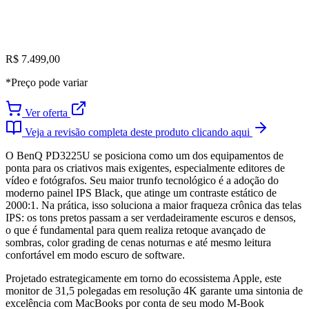
R$ 7.499,00
*Preço pode variar
Ver oferta
Veja a revisão completa deste produto clicando aqui
O BenQ PD3225U se posiciona como um dos equipamentos de
ponta para os criativos mais exigentes, especialmente editores de
vídeo e fotógrafos. Seu maior trunfo tecnológico é a adoção do
moderno painel IPS Black, que atinge um contraste estático de
2000:1. Na prática, isso soluciona a maior fraqueza crônica das telas
IPS: os tons pretos passam a ser verdadeiramente escuros e densos,
o que é fundamental para quem realiza retoque avançado de
sombras, color grading de cenas noturnas e até mesmo leitura
confortável em modo escuro de software.
Projetado estrategicamente em torno do ecossistema Apple, este
monitor de 31,5 polegadas em resolução 4K garante uma sintonia de
excelência com MacBooks por conta de seu modo M-Book