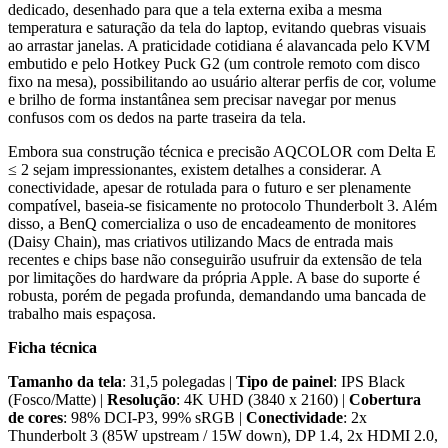
dedicado, desenhado para que a tela externa exiba a mesma
temperatura e saturação da tela do laptop, evitando quebras visuais
ao arrastar janelas. A praticidade cotidiana é alavancada pelo KVM
embutido e pelo Hotkey Puck G2 (um controle remoto com disco
fixo na mesa), possibilitando ao usuário alterar perfis de cor, volume
e brilho de forma instantânea sem precisar navegar por menus
confusos com os dedos na parte traseira da tela.
Embora sua construção técnica e precisão AQCOLOR com Delta E
≤ 2 sejam impressionantes, existem detalhes a considerar. A
conectividade, apesar de rotulada para o futuro e ser plenamente
compatível, baseia-se fisicamente no protocolo Thunderbolt 3. Além
disso, a BenQ comercializa o uso de encadeamento de monitores
(Daisy Chain), mas criativos utilizando Macs de entrada mais
recentes e chips base não conseguirão usufruir da extensão de tela
por limitações do hardware da própria Apple. A base do suporte é
robusta, porém de pegada profunda, demandando uma bancada de
trabalho mais espaçosa.
Ficha técnica
Tamanho da tela
: 31,5 polegadas |
Tipo de painel
: IPS Black
(Fosco/Matte) |
Resolução
: 4K UHD (3840 x 2160) |
Cobertura
de cores
: 98% DCI-P3, 99% sRGB |
Conectividade
: 2x
Thunderbolt 3 (85W upstream / 15W down), DP 1.4, 2x HDMI 2.0,