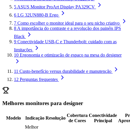
5
ASUS Monitor ProArt Display PA329CV
6
LG 32UN880-B Ergo
7
Como escolher o monitor ideal para o seu nicho criativo
8
A importância do contraste e a revolução dos painéis IPS
Black
9
Conectividade USB-C e Thunderbolt: cuidado com as
limitações
10
Ergonomia e otimização de espaço na mesa do designer
11
Custo-benefício versus durabilidade e manutenção
12
Perguntas frequentes
Melhores monitores para designer
Cobertura
Conectividade
Pr
Modelo
Indicação
Resolução
de Cores
Principal
Apro
Melhor