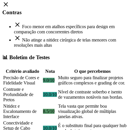
Contras
Foco menor em atalhos específicos para design em
comparação com concorrentes diretos
Não atinge a nitidez cirúrgica de telas menores com
resoluções mais altas
📊 Boletim de Testes
Critério avaliado
Nota
O que percebemos
Precisão de Cores e
Muito seguro para finalizar projetos
9.0/10
Fidelidade Visual
gráficos complexos e grading de cor.
Contraste e
Nível de contraste soberbo e isento
Profundidade de
10.0/10
de vazamentos notáveis nas bordas.
Pretos
Nitidez e
Tela vasta que permite boa
Escalonamento de
8.5/10
visualização global de múltiplas
Interface
janelas ativas.
Conectividade e
É o substituto final para qualquer hub
Setup de Cabo
10.0/10