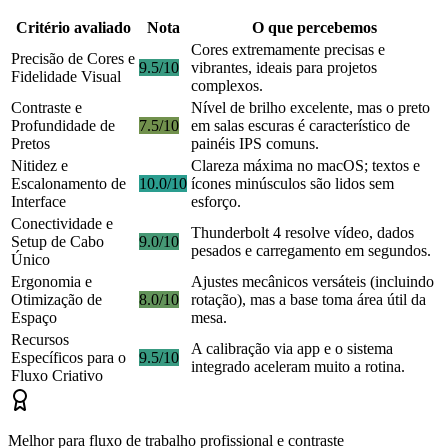
Critério avaliado
Nota
O que percebemos
Cores extremamente precisas e
Precisão de Cores e
9.5/10
vibrantes, ideais para projetos
Fidelidade Visual
complexos.
Contraste e
Nível de brilho excelente, mas o preto
Profundidade de
7.5/10
em salas escuras é característico de
Pretos
painéis IPS comuns.
Nitidez e
Clareza máxima no macOS; textos e
Escalonamento de
10.0/10
ícones minúsculos são lidos sem
Interface
esforço.
Conectividade e
Thunderbolt 4 resolve vídeo, dados
Setup de Cabo
9.0/10
pesados e carregamento em segundos.
Único
Ergonomia e
Ajustes mecânicos versáteis (incluindo
Otimização de
8.0/10
rotação), mas a base toma área útil da
Espaço
mesa.
Recursos
A calibração via app e o sistema
Específicos para o
9.5/10
integrado aceleram muito a rotina.
Fluxo Criativo
Melhor para fluxo de trabalho profissional e contraste