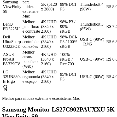
Samsung
para
5K (5120
99% DCI-
Thunderbolt 4
ViewFinity
nitidez
R$ 8.
x 2880)
P3
(90W)
S9
extrema e
Mac
Melhor
4K UHD
98% P3 /
BenQ
Thunderbolt 3
para fluxo
(3840 x
99%
R$ 7.
PD3225U
(85W)
e contraste
2160)
sRGB
Dell
Melhor
4K UHD
98% DCI-
USB-C (90W)
UltraSharp
central de
(3840 x
P3 / 100%
R$ 6.
+ RJ45
U3223QE
conexões
2160)
sRGB
Melhor
ASUS
4K UHD
100%
custo-
ProArt
(3840 x
sRGB /
USB-C (90W)
R$ 6.
benefício
PA329CV
2160)
Rec.709
(Web)
LG
Melhor
4K UHD
95% DCI-
32UN880-
ergonomia
(3840 x
USB-C (60W)
R$ 4.
P3
B Ergo
e espaço
2160)
Melhor para nitidez extrema e ecossistema Mac
Samsung Monitor LS27C902PAUXXU 5K
Viewfinity S9