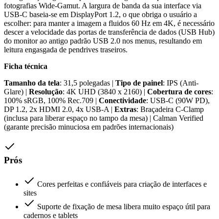
fotografias Wide-Gamut. A largura de banda da sua interface via
USB-C baseia-se em DisplayPort 1.2, o que obriga o usuário a
escolher: para manter a imagem a fluidos 60 Hz em 4K, é necessário
descer a velocidade das portas de transferência de dados (USB Hub)
do monitor ao antigo padrão USB 2.0 nos menus, resultando em
leitura engasgada de pendrives traseiros.
Ficha técnica
Tamanho da tela
: 31,5 polegadas |
Tipo de painel
: IPS (Anti-
Glare) |
Resolução
: 4K UHD (3840 x 2160) |
Cobertura de cores
:
100% sRGB, 100% Rec.709 |
Conectividade
: USB-C (90W PD),
DP 1.2, 2x HDMI 2.0, 4x USB-A |
Extras
: Braçadeira C-Clamp
(inclusa para liberar espaço no tampo da mesa) | Calman Verified
(garante precisão minuciosa em padrões internacionais)
Prós
Cores perfeitas e confiáveis para criação de interfaces e
sites
Suporte de fixação de mesa libera muito espaço útil para
cadernos e tablets