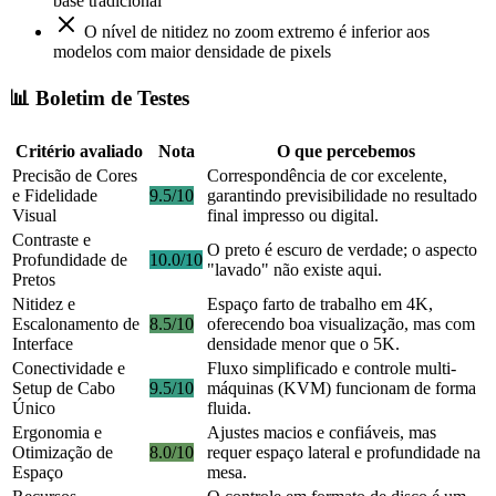
base tradicional
O nível de nitidez no zoom extremo é inferior aos
modelos com maior densidade de pixels
📊 Boletim de Testes
Critério avaliado
Nota
O que percebemos
Precisão de Cores
Correspondência de cor excelente,
e Fidelidade
9.5/10
garantindo previsibilidade no resultado
Visual
final impresso ou digital.
Contraste e
O preto é escuro de verdade; o aspecto
Profundidade de
10.0/10
"lavado" não existe aqui.
Pretos
Nitidez e
Espaço farto de trabalho em 4K,
Escalonamento de
8.5/10
oferecendo boa visualização, mas com
Interface
densidade menor que o 5K.
Conectividade e
Fluxo simplificado e controle multi-
Setup de Cabo
9.5/10
máquinas (KVM) funcionam de forma
Único
fluida.
Ergonomia e
Ajustes macios e confiáveis, mas
Otimização de
8.0/10
requer espaço lateral e profundidade na
Espaço
mesa.