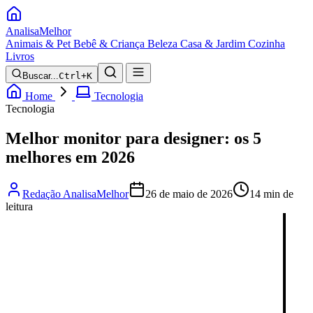
Analisa
Melhor
Animais & Pet
Bebê & Criança
Beleza
Casa & Jardim
Cozinha
Livros
Buscar...
Ctrl+K
Home
Tecnologia
Tecnologia
Melhor monitor para designer: os 5
melhores em 2026
Redação AnalisaMelhor
26 de maio de 2026
14 min de
leitura