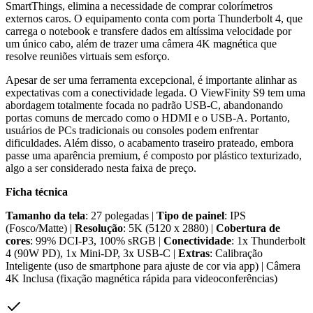
SmartThings, elimina a necessidade de comprar colorímetros
externos caros. O equipamento conta com porta Thunderbolt 4, que
carrega o notebook e transfere dados em altíssima velocidade por
um único cabo, além de trazer uma câmera 4K magnética que
resolve reuniões virtuais sem esforço.
Apesar de ser uma ferramenta excepcional, é importante alinhar as
expectativas com a conectividade legada. O ViewFinity S9 tem uma
abordagem totalmente focada no padrão USB-C, abandonando
portas comuns de mercado como o HDMI e o USB-A. Portanto,
usuários de PCs tradicionais ou consoles podem enfrentar
dificuldades. Além disso, o acabamento traseiro prateado, embora
passe uma aparência premium, é composto por plástico texturizado,
algo a ser considerado nesta faixa de preço.
Ficha técnica
Tamanho da tela
: 27 polegadas |
Tipo de painel
: IPS
(Fosco/Matte) |
Resolução
: 5K (5120 x 2880) |
Cobertura de
cores
: 99% DCI-P3, 100% sRGB |
Conectividade
: 1x Thunderbolt
4 (90W PD), 1x Mini-DP, 3x USB-C |
Extras
: Calibração
Inteligente (uso de smartphone para ajuste de cor via app) | Câmera
4K Inclusa (fixação magnética rápida para videoconferências)