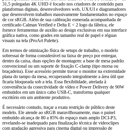
31,5 polegadas 4K UHD é focado nos criadores de conteúdo para
plataformas digitais, desenvolvedores web, UX/UI e diagramadores
que desenvolvem trabalhos massivamente fundamentados no espaço
de cor sRGB. Além de sua calibração esmerada acompanhada de
certificado Calman Verified e Delta E < 2 logo da fábrica, ele
fornece ferramentas de auxílio ao design exclusivas em sua interface
gráfica nativa, como grades em tamanho real de papel e réguas
visuais na tela (ProArt Palette).
Em termos de otimização física de setups de trabalho, o modelo
sobressai de forma considerável na faixa de preço por entregar,
dentro da caixa, duas opções de montagem: a base de mesa padrão
convencional ou um suporte de fixação C-clamp (tipo morsa ou
braçadeira). Esse acessório permite travar o monitor na extremidade
plana do tampo da mesa, recuperando integralmente a área útil que
ficaria bloqueada sob a tela. Essa flexibilidade, atrelada à
conveniência da conectividade de vídeo e Power Delivery de 90W
embutidos em um único cabo USB-C, transforma qualquer
escritório em um ambiente produtivo.
É necessário contudo, traçar a exata restrição de público deste
modelo. Ele atende ao sRGB maravilhosamente, mas o painel
embutido alcança de 80 a 85% do espaço mais amplo DCI-P3,
revelando-se inadequado para finalização técnica de videoclipes
com gradação agressiva para cinema digital ou impressão de