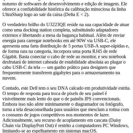
noturno de softwares de desenvolvimento e edição de imagem. Ele
oferece a confiabilidade histórica da calibração minuciosa da linha
UltraSharp logo ao sair da caixa (Delta E < 2).
O verdadeiro brilho do U3223QE reside na sua capacidade de atuar
como uma docking station completa, substituindo adaptadores
externos e libertando a mesa da bagunça habitual. Além de enviar
energia para carregar notebooks em até 90W via USB-C, ele
apresenta uma farta distribuição de 5 portas USB-A super-rápidas e,
de forma rara na categoria, incorpora uma porta RJ45 de rede
Gigabit. Basta conectar o cabo de rede ao monitor, e seu notebook
desfrutará de internet cabeada de estabilidade absoluta ao plugar o
cabo USB-C da tela — um ganho prático para designers que
frequentemente transferem gigabytes para o armazenamento na
nuvem.
Contudo, este Dell tem o seu DNA calcado em produtividade estrita.
O tempo de resposta para troca de pixels de seu painel é
visivelmente mais lento do que o de painéis IPS convencionais.
Embora isso não afete minimamente o diagramador ou fotógrafo,
torna a tela desaconselhada para usuários que mesclam a rotina com
o consumo de jogos competitivos nos momentos de lazer.
Adicionalmente, seu recurso de acoplamento em cascata (Daisy
Chain via DisplayPort Out) é restrito a computadores PC Windows,
limitando-se ao espelhamento em sistemas macOS.