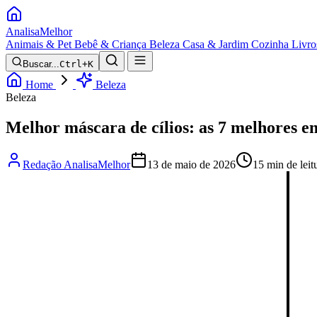
Analisa
Melhor
Animais & Pet
Bebê & Criança
Beleza
Casa & Jardim
Cozinha
Livro
Buscar...
Ctrl+K
Home
Beleza
Beleza
Melhor máscara de cílios: as 7 melhores e
Redação AnalisaMelhor
13 de maio de 2026
15 min de leit