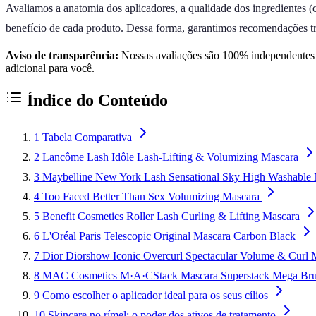
Avaliamos a anatomia dos aplicadores, a qualidade dos ingredientes (c
benefício de cada produto. Dessa forma, garantimos recomendações tra
Aviso de transparência:
Nossas avaliações são 100% independentes e
adicional para você.
Índice do Conteúdo
1
Tabela Comparativa
2
Lancôme Lash Idôle Lash-Lifting & Volumizing Mascara
3
Maybelline New York Lash Sensational Sky High Washable
4
Too Faced Better Than Sex Volumizing Mascara
5
Benefit Cosmetics Roller Lash Curling & Lifting Mascara
6
L'Oréal Paris Telescopic Original Mascara Carbon Black
7
Dior Diorshow Iconic Overcurl Spectacular Volume & Curl 
8
MAC Cosmetics M·A·CStack Mascara Superstack Mega Br
9
Como escolher o aplicador ideal para os seus cílios
10
Skincare no rímel: o poder dos ativos de tratamento