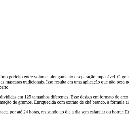
brio perfeito entre volume, alongamento e separação impecável. O gran
as máscaras tradicionais. Isso resulta em uma aplicação que não pesa 
erto.
ivididas em 125 tamanhos diferentes. Esse design em formato de arco ca
rmação de grumos. Enriquecida com extrato de chá branco, a fórmula ain
cta por até 24 horas, resistindo ao dia a dia sem esfarelar ou borrar. E