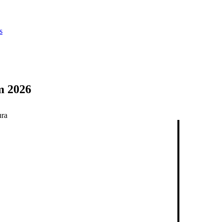
s
m 2026
ura