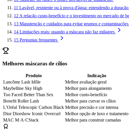
11
Lavável, resistente ou à prova d'água: entendendo a duração
12
A relação custo-benefício e o investimento no mercado de b
13
Manutenção e cuidados para evitar grumos e contaminações
14
Limitações reais: quando a máscara não faz milagres
15
Perguntas frequentes
Melhores máscaras de cílios
Produto
Indicação
Lancôme Lash Idôle
Melhor avaliação geral
Maybelline Sky High
Melhor para alongamento
Too Faced Better Than Sex
Melhor custo-benefício
Benefit Roller Lash
Melhor para curvar os cílios
L'Oréal Telescopic Carbon Black
Melhor precisão e cor intensa
Dior Diorshow Iconic Overcurl
Melhor opção de luxo e tratamento
MAC M·A·CStack
Melhor para construir camadas