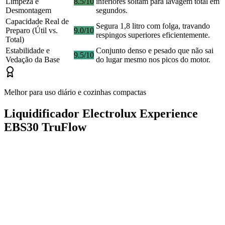
Limpeza e
8.5/10
inferiores soltam para lavagem total em
Desmontagem
segundos.
Capacidade Real de
Segura 1,8 litro com folga, travando
Preparo (Útil vs.
9.0/10
respingos superiores eficientemente.
Total)
Estabilidade e
Conjunto denso e pesado que não sai
9.5/10
Vedação da Base
do lugar mesmo nos picos do motor.
Melhor para uso diário e cozinhas compactas
Liquidificador Electrolux Experience
EBS30 TruFlow