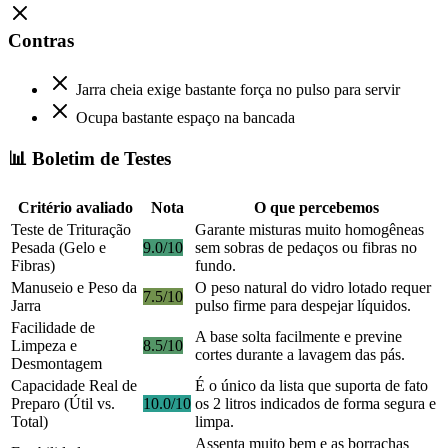
Contras
Jarra cheia exige bastante força no pulso para servir
Ocupa bastante espaço na bancada
📊 Boletim de Testes
Critério avaliado
Nota
O que percebemos
Teste de Trituração
Garante misturas muito homogêneas
Pesada (Gelo e
9.0/10
sem sobras de pedaços ou fibras no
Fibras)
fundo.
Manuseio e Peso da
O peso natural do vidro lotado requer
7.5/10
Jarra
pulso firme para despejar líquidos.
Facilidade de
A base solta facilmente e previne
Limpeza e
8.5/10
cortes durante a lavagem das pás.
Desmontagem
Capacidade Real de
É o único da lista que suporta de fato
Preparo (Útil vs.
10.0/10
os 2 litros indicados de forma segura e
Total)
limpa.
Assenta muito bem e as borrachas