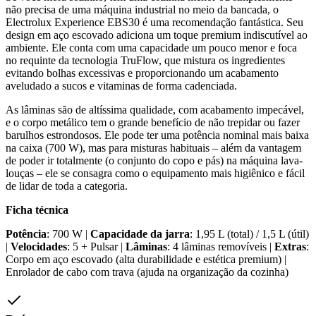
não precisa de uma máquina industrial no meio da bancada, o
Electrolux Experience EBS30 é uma recomendação fantástica. Seu
design em aço escovado adiciona um toque premium indiscutível ao
ambiente. Ele conta com uma capacidade um pouco menor e foca
no requinte da tecnologia TruFlow, que mistura os ingredientes
evitando bolhas excessivas e proporcionando um acabamento
aveludado a sucos e vitaminas de forma cadenciada.
As lâminas são de altíssima qualidade, com acabamento impecável,
e o corpo metálico tem o grande benefício de não trepidar ou fazer
barulhos estrondosos. Ele pode ter uma potência nominal mais baixa
na caixa (700 W), mas para misturas habituais – além da vantagem
de poder ir totalmente (o conjunto do copo e pás) na máquina lava-
louças – ele se consagra como o equipamento mais higiênico e fácil
de lidar de toda a categoria.
Ficha técnica
Potência
: 700 W |
Capacidade da jarra
: 1,95 L (total) / 1,5 L (útil)
|
Velocidades
: 5 + Pulsar |
Lâminas
: 4 lâminas removíveis |
Extras
:
Corpo em aço escovado (alta durabilidade e estética premium) |
Enrolador de cabo com trava (ajuda na organização da cozinha)