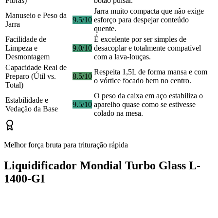
Fibras)
botão pulsar.
Jarra muito compacta que não exige
Manuseio e Peso da
9.5/10
esforço para despejar conteúdo
Jarra
quente.
Facilidade de
É excelente por ser simples de
Limpeza e
9.0/10
desacoplar e totalmente compatível
Desmontagem
com a lava-louças.
Capacidade Real de
Respeita 1,5L de forma mansa e com
Preparo (Útil vs.
8.5/10
o vórtice focado bem no centro.
Total)
O peso da caixa em aço estabiliza o
Estabilidade e
9.5/10
aparelho quase como se estivesse
Vedação da Base
colado na mesa.
Melhor força bruta para trituração rápida
Liquidificador Mondial Turbo Glass L-
1400-GI