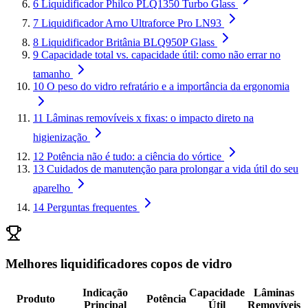
6
Liquidificador Philco PLQ1350 Turbo Glass
7
Liquidificador Arno Ultraforce Pro LN93
8
Liquidificador Britânia BLQ950P Glass
9
Capacidade total vs. capacidade útil: como não errar no
tamanho
10
O peso do vidro refratário e a importância da ergonomia
11
Lâminas removíveis x fixas: o impacto direto na
higienização
12
Potência não é tudo: a ciência do vórtice
13
Cuidados de manutenção para prolongar a vida útil do seu
aparelho
14
Perguntas frequentes
Melhores liquidificadores copos de vidro
Indicação
Capacidade
Lâminas
Produto
Potência
Principal
Útil
Removíveis