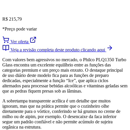
R$ 215,79
*Preço pode variar
Ver oferta
Veja a revisão completa deste produto clicando aqui
Com valores bem agressivos no mercado, o Philco PLQ1350 Turbo
Glass encontra um excelente equilíbrio entre as funções das
categorias premium e um preço mais enxuto. O destaque principal
de uso diário deste modelo fica para as funções de preparo
dedicadas, especialmente a função “Ice”, que aplica ciclos
alternados para processar bebidas alcoólicas e vitaminas geladas sem
que as pedras fiquem presas sob as lâminas.
A sobretampa transparente acrílica é um detalhe que muitos
ignoram, mas que na prática permite que o cozinheiro olhe
diretamente para o vórtice, conferindo se há grumos no creme de
milho ou de aipim, por exemplo. O desencaixe da faca inferior
segue um padrão confiável e não permite acúmulo de sujeira
orgânica na estrutura.