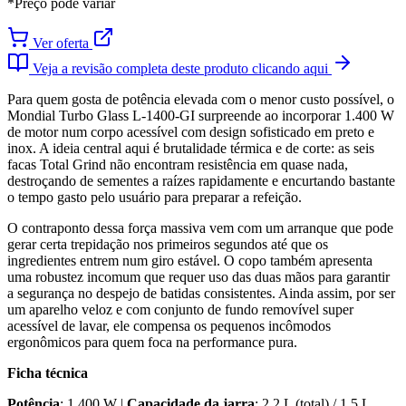
*Preço pode variar
Ver oferta
Veja a revisão completa deste produto clicando aqui
Para quem gosta de potência elevada com o menor custo possível, o
Mondial Turbo Glass L-1400-GI surpreende ao incorporar 1.400 W
de motor num corpo acessível com design sofisticado em preto e
inox. A ideia central aqui é brutalidade térmica e de corte: as seis
facas Total Grind não encontram resistência em quase nada,
destroçando de sementes a raízes rapidamente e encurtando bastante
o tempo gasto pelo usuário para preparar a refeição.
O contraponto dessa força massiva vem com um arranque que pode
gerar certa trepidação nos primeiros segundos até que os
ingredientes entrem num giro estável. O copo também apresenta
uma robustez incomum que requer uso das duas mãos para garantir
a segurança no despejo de batidas consistentes. Ainda assim, por ser
um aparelho veloz e com conjunto de fundo removível super
acessível de lavar, ele compensa os pequenos incômodos
ergonômicos para quem foca na performance pura.
Ficha técnica
Potência
: 1.400 W |
Capacidade da jarra
: 2,2 L (total) / 1,5 L