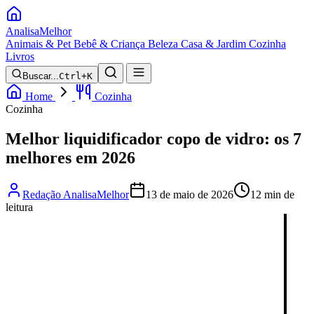
Analisa
Melhor
Animais & Pet
Bebê & Criança
Beleza
Casa & Jardim
Cozinha
Livros
Buscar...
Ctrl+K
Home
Cozinha
Cozinha
Melhor liquidificador copo de vidro: os 7
melhores em 2026
Redação AnalisaMelhor
13 de maio de 2026
12 min de
leitura