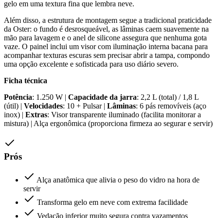
gelo em uma textura fina que lembra neve.
Além disso, a estrutura de montagem segue a tradicional praticidade
da Oster: o fundo é desrosqueável, as lâminas caem suavemente na
mão para lavagem e o anel de silicone assegura que nenhuma gota
vaze. O painel inclui um visor com iluminação interna bacana para
acompanhar texturas escuras sem precisar abrir a tampa, compondo
uma opção excelente e sofisticada para uso diário severo.
Ficha técnica
Potência
: 1.250 W |
Capacidade da jarra
: 2,2 L (total) / 1,8 L
(útil) |
Velocidades
: 10 + Pulsar |
Lâminas
: 6 pás removíveis (aço
inox) |
Extras
: Visor transparente iluminado (facilita monitorar a
mistura) | Alça ergonômica (proporciona firmeza ao segurar e servir)
Prós
Alça anatômica que alivia o peso do vidro na hora de
servir
Transforma gelo em neve com extrema facilidade
Vedação inferior muito segura contra vazamentos