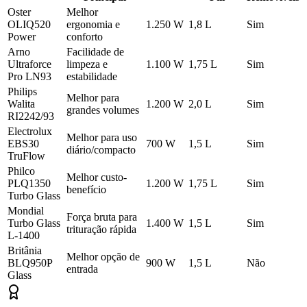
Oster
Melhor
OLIQ520
ergonomia e
1.250 W
1,8 L
Sim
Power
conforto
Arno
Facilidade de
Ultraforce
limpeza e
1.100 W
1,75 L
Sim
Pro LN93
estabilidade
Philips
Melhor para
Walita
1.200 W
2,0 L
Sim
grandes volumes
RI2242/93
Electrolux
Melhor para uso
EBS30
700 W
1,5 L
Sim
diário/compacto
TruFlow
Philco
Melhor custo-
PLQ1350
1.200 W
1,75 L
Sim
benefício
Turbo Glass
Mondial
Força bruta para
Turbo Glass
1.400 W
1,5 L
Sim
trituração rápida
L-1400
Britânia
Melhor opção de
BLQ950P
900 W
1,5 L
Não
entrada
Glass