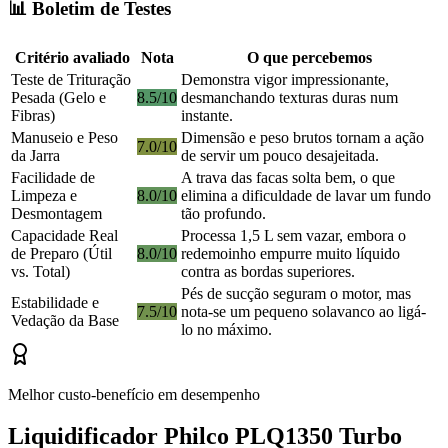
📊 Boletim de Testes
Critério avaliado
Nota
O que percebemos
Teste de Trituração
Demonstra vigor impressionante,
Pesada (Gelo e
8.5/10
desmanchando texturas duras num
Fibras)
instante.
Manuseio e Peso
Dimensão e peso brutos tornam a ação
7.0/10
da Jarra
de servir um pouco desajeitada.
Facilidade de
A trava das facas solta bem, o que
Limpeza e
8.0/10
elimina a dificuldade de lavar um fundo
Desmontagem
tão profundo.
Capacidade Real
Processa 1,5 L sem vazar, embora o
de Preparo (Útil
8.0/10
redemoinho empurre muito líquido
vs. Total)
contra as bordas superiores.
Pés de sucção seguram o motor, mas
Estabilidade e
7.5/10
nota-se um pequeno solavanco ao ligá-
Vedação da Base
lo no máximo.
Melhor custo-benefício em desempenho
Liquidificador Philco PLQ1350 Turbo