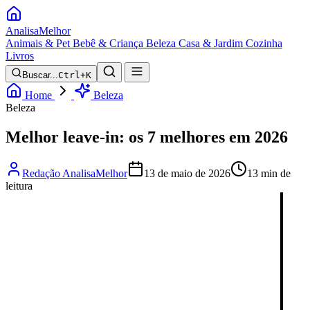
Analisa
Melhor
Animais & Pet
Bebê & Criança
Beleza
Casa & Jardim
Cozinha
Livros
Buscar...
Ctrl+K
Home
Beleza
Beleza
Melhor leave-in: os 7 melhores em 2026
Redação AnalisaMelhor
13 de maio de 2026
13 min de
leitura