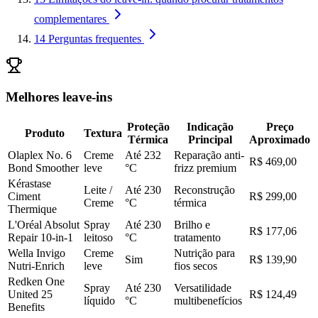
complementares
14
Perguntas frequentes
Melhores leave-ins
Proteção
Indicação
Preço
Produto
Textura
Térmica
Principal
Aproximado
Olaplex No. 6
Creme
Até 232
Reparação anti-
R$ 469,00
Bond Smoother
leve
°C
frizz premium
Kérastase
Leite /
Até 230
Reconstrução
Ciment
R$ 299,00
Creme
°C
térmica
Thermique
L'Oréal Absolut
Spray
Até 230
Brilho e
R$ 177,06
Repair 10-in-1
leitoso
°C
tratamento
Wella Invigo
Creme
Nutrição para
Sim
R$ 139,90
Nutri-Enrich
leve
fios secos
Redken One
Spray
Até 230
Versatilidade
United 25
R$ 124,49
líquido
°C
multibenefícios
Benefits