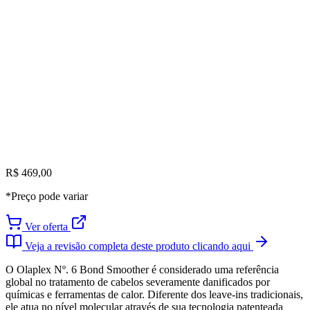
R$ 469,00
*Preço pode variar
Ver oferta
Veja a revisão completa deste produto clicando aqui
O Olaplex Nº. 6 Bond Smoother é considerado uma referência
global no tratamento de cabelos severamente danificados por
químicas e ferramentas de calor. Diferente dos leave-ins tradicionais,
ele atua no nível molecular através de sua tecnologia patenteada