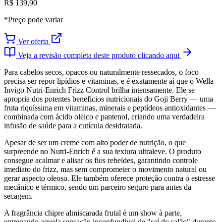
R$ 139,90
*Preço pode variar
Ver oferta
Veja a revisão completa deste produto clicando aqui
Para cabelos secos, opacos ou naturalmente ressecados, o foco
precisa ser repor lipídios e vitaminas, e é exatamente aí que o Wella
Invigo Nutri-Enrich Frizz Control brilha intensamente. Ele se
apropria dos potentes benefícios nutricionais do Goji Berry — uma
fruta riquíssima em vitaminas, minerais e peptídeos antioxidantes —
combinada com ácido oleico e pantenol, criando uma verdadeira
infusão de saúde para a cutícula desidratada.
Apesar de ser um creme com alto poder de nutrição, o que
surpreende no Nutri-Enrich é a sua textura ultraleve. O produto
consegue acalmar e alisar os fios rebeldes, garantindo controle
imediato do frizz, mas sem comprometer o movimento natural ou
gerar aspecto oleoso. Ele também oferece proteção contra o estresse
mecânico e térmico, sendo um parceiro seguro para antes da
secagem.
A fragrância chipre almiscarada frutal é um show à parte,
entregando aquela sensação inconfundível de "saí do salão" durante