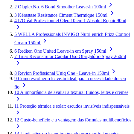
2
OlaplexNo. 6 Bond Smoother Leave-in 100ml
3
Kérastase Resistance Ciment Thermique 150ml
4
L'Oréal Professionnel Óleo 10 em 1 Absolut Repair 90ml
5
WELLA Professionals INVIGO Nutri-enrich Frizz Control
Cream 150ml
6
Redken One United Leave-in em Spray 150ml
7
Truss Reconstrutor Capilar Uso Obrigatório Spray 260ml
8
Revlon Profissional Uniq One - Leave-in 150ml
9
Como escolher o leave-in ideal para a necessidade do seu
fio
10
A importância de avaliar a textura: fluidos, leites e cremes
11
Proteção térmica e solar: escudos invisíveis indispensáveis
12
Custo-benefício e a vantagem das fórmulas multibenefícios
13
Limitações do leave-in: quando procurar tratamentos