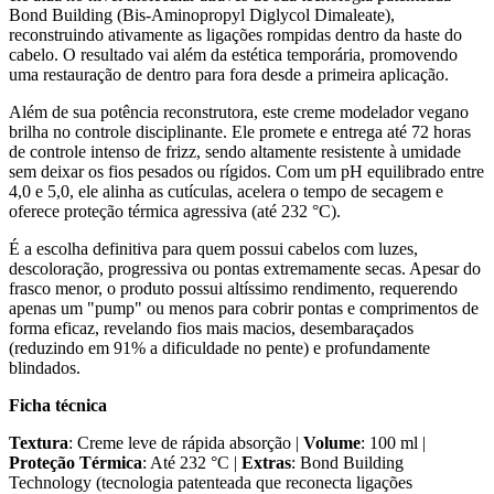
Bond Building (Bis-Aminopropyl Diglycol Dimaleate),
reconstruindo ativamente as ligações rompidas dentro da haste do
cabelo. O resultado vai além da estética temporária, promovendo
uma restauração de dentro para fora desde a primeira aplicação.
Além de sua potência reconstrutora, este creme modelador vegano
brilha no controle disciplinante. Ele promete e entrega até 72 horas
de controle intenso de frizz, sendo altamente resistente à umidade
sem deixar os fios pesados ou rígidos. Com um pH equilibrado entre
4,0 e 5,0, ele alinha as cutículas, acelera o tempo de secagem e
oferece proteção térmica agressiva (até 232 °C).
É a escolha definitiva para quem possui cabelos com luzes,
descoloração, progressiva ou pontas extremamente secas. Apesar do
frasco menor, o produto possui altíssimo rendimento, requerendo
apenas um "pump" ou menos para cobrir pontas e comprimentos de
forma eficaz, revelando fios mais macios, desembaraçados
(reduzindo em 91% a dificuldade no pente) e profundamente
blindados.
Ficha técnica
Textura
: Creme leve de rápida absorção |
Volume
: 100 ml |
Proteção Térmica
: Até 232 °C |
Extras
: Bond Building
Technology (tecnologia patenteada que reconecta ligações