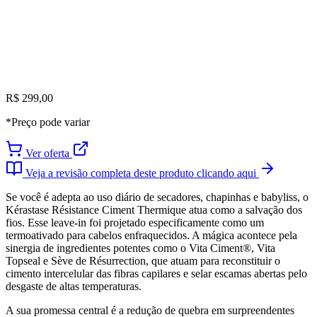
R$ 299,00
*Preço pode variar
Ver oferta
Veja a revisão completa deste produto clicando aqui
Se você é adepta ao uso diário de secadores, chapinhas e babyliss, o
Kérastase Résistance Ciment Thermique atua como a salvação dos
fios. Esse leave-in foi projetado especificamente como um
termoativado para cabelos enfraquecidos. A mágica acontece pela
sinergia de ingredientes potentes como o Vita Ciment®, Vita
Topseal e Sève de Résurrection, que atuam para reconstituir o
cimento intercelular das fibras capilares e selar escamas abertas pelo
desgaste de altas temperaturas.
A sua promessa central é a redução de quebra em surpreendentes