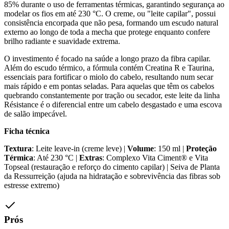
85% durante o uso de ferramentas térmicas, garantindo segurança ao
modelar os fios em até 230 °C. O creme, ou "leite capilar", possui
consistência encorpada que não pesa, formando um escudo natural
externo ao longo de toda a mecha que protege enquanto confere
brilho radiante e suavidade extrema.
O investimento é focado na saúde a longo prazo da fibra capilar.
Além do escudo térmico, a fórmula contém Creatina R e Taurina,
essenciais para fortificar o miolo do cabelo, resultando num secar
mais rápido e em pontas seladas. Para aquelas que têm os cabelos
quebrando constantemente por tração ou secador, este leite da linha
Résistance é o diferencial entre um cabelo desgastado e uma escova
de salão impecável.
Ficha técnica
Textura
: Leite leave-in (creme leve) |
Volume
: 150 ml |
Proteção
Térmica
: Até 230 °C |
Extras
: Complexo Vita Ciment® e Vita
Topseal (restauração e reforço do cimento capilar) | Seiva de Planta
da Ressurreição (ajuda na hidratação e sobrevivência das fibras sob
estresse extremo)
Prós