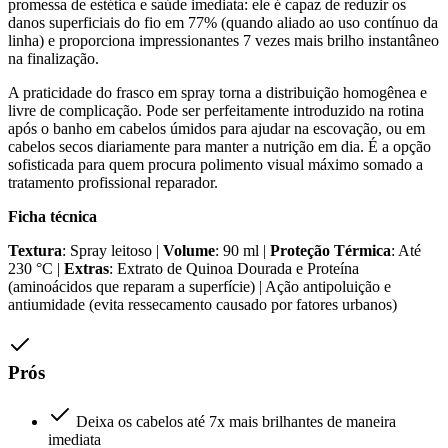
promessa de estética e saúde imediata: ele é capaz de reduzir os
danos superficiais do fio em 77% (quando aliado ao uso contínuo da
linha) e proporciona impressionantes 7 vezes mais brilho instantâneo
na finalização.
A praticidade do frasco em spray torna a distribuição homogênea e
livre de complicação. Pode ser perfeitamente introduzido na rotina
após o banho em cabelos úmidos para ajudar na escovação, ou em
cabelos secos diariamente para manter a nutrição em dia. É a opção
sofisticada para quem procura polimento visual máximo somado a
tratamento profissional reparador.
Ficha técnica
Textura
: Spray leitoso |
Volume
: 90 ml |
Proteção Térmica
: Até
230 °C |
Extras
: Extrato de Quinoa Dourada e Proteína
(aminoácidos que reparam a superfície) | Ação antipoluição e
antiumidade (evita ressecamento causado por fatores urbanos)
Prós
Deixa os cabelos até 7x mais brilhantes de maneira
imediata