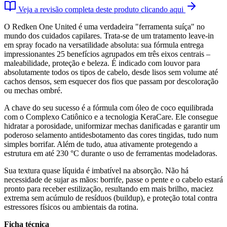
Veja a revisão completa deste produto clicando aqui
O Redken One United é uma verdadeira "ferramenta suíça" no
mundo dos cuidados capilares. Trata-se de um tratamento leave-in
em spray focado na versatilidade absoluta: sua fórmula entrega
impressionantes 25 benefícios agrupados em três eixos centrais –
maleabilidade, proteção e beleza. É indicado com louvor para
absolutamente todos os tipos de cabelo, desde lisos sem volume até
cachos densos, sem esquecer dos fios que passam por descoloração
ou mechas ombré.
A chave do seu sucesso é a fórmula com óleo de coco equilibrada
com o Complexo Catiônico e a tecnologia KeraCare. Ele consegue
hidratar a porosidade, uniformizar mechas danificadas e garantir um
poderoso selamento antidesbotamento das cores tingidas, tudo num
simples borrifar. Além de tudo, atua ativamente protegendo a
estrutura em até 230 °C durante o uso de ferramentas modeladoras.
Sua textura quase líquida é imbatível na absorção. Não há
necessidade de sujar as mãos: borrife, passe o pente e o cabelo estará
pronto para receber estilização, resultando em mais brilho, maciez
extrema sem acúmulo de resíduos (buildup), e proteção total contra
estressores físicos ou ambientais da rotina.
Ficha técnica