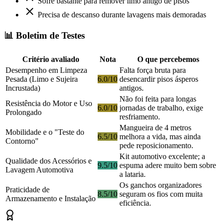
Sofre bastante para remover limo antigo de pisos
Precisa de descanso durante lavagens mais demoradas
📊 Boletim de Testes
Critério avaliado
Nota
O que percebemos
Desempenho em Limpeza
Falta força bruta para
Pesada (Limo e Sujeira
6.0/10
desencardir pisos ásperos
Incrustada)
antigos.
Não foi feita para longas
Resistência do Motor e Uso
6.0/10
jornadas de trabalho, exige
Prolongado
resfriamento.
Mangueira de 4 metros
Mobilidade e o "Teste do
6.5/10
melhora a vida, mas ainda
Contorno"
pede reposicionamento.
Kit automotivo excelente; a
Qualidade dos Acessórios e
9.5/10
espuma adere muito bem sobre
Lavagem Automotiva
a lataria.
Os ganchos organizadores
Praticidade de
8.5/10
seguram os fios com muita
Armazenamento e Instalação
eficiência.