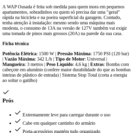
A WAP Ousada é feita sob medida para quem mora em pequenos
apartamentos, sobradinhos ou quem só precisa dar uma "geral"
rápida na bicicleta e na poeira superficial da garagem. Contudo,
tenha atenção à instalação: mesmo sendo uma máquina mais
modesta, o consumo de 13A na versão de 127V também vai exigir
uma tomada de pinos mais grossos (20A) na parede da sua casa.
Ficha técnica
Potência Elétrica
: 1500 W |
Pressão Máxima
: 1750 PSI (120 bar)
|
Vazão Máxima
: 342 L/h |
Tipo de Motor
: Universal |
Mangueira
: 3 metros |
Peso Líquido
: 4,6 kg |
Extras
: Bomba com
cabeçote em alumínio (confere maior durabilidade do que as bombas
inteiras de plástico de entrada) | Sistema Stop Total (corta a energia
ao soltar o gatilho)
Prós
Extremamente leve para carregar durante o uso
Cabe em qualquer cantinho do armário
Porta-acessórios mantém tudo organizado