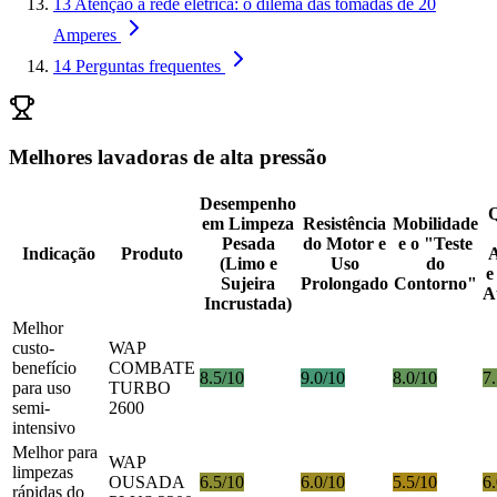
13
Atenção à rede elétrica: o dilema das tomadas de 20
Amperes
14
Perguntas frequentes
Melhores lavadoras de alta pressão
Desempenho
Q
em Limpeza
Resistência
Mobilidade
Pesada
do Motor e
e o "Teste
Indicação
Produto
A
(Limo e
Uso
do
e
Sujeira
Prolongado
Contorno"
A
Incrustada)
Melhor
custo-
WAP
benefício
COMBATE
8.5/10
9.0/10
8.0/10
7
para uso
TURBO
semi-
2600
intensivo
Melhor para
WAP
limpezas
OUSADA
6.5/10
6.0/10
5.5/10
6
rápidas do