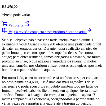
R$ 450,22
*Preço pode variar
Ver oferta
Veja a revisão completa deste produto clicando aqui
Se o seu objetivo não é passar a tarde inteira lavando quintais
extensos, a WAP Ousada Plus 2200 oferece uma praticidade difícil
de bater em espaços curtos. Durante nossa avaliação em piso de
pedra bruta, percebemos que o desempenho dela sofre contra limo
antigo; para obter resultado, fomos obrigados a passar o jato muito
próximo ao chão, o que atrasou a varredura da sujeira. O motor
universal também nos obrigou a fazer pausas estratégicas após meia
hora de uso para resfriar a máquina.
Por outro lado, o seu maior trunfo está no formato super compacto e
no peso pluma de 4,6 kg. Ela é uma das mais agradáveis de se
carregar, e o porta-acessórios embutido mantém tudo no lugar de
forma impecável, cabendo literalmente em qualquer fresta do seu
armário. Durante a lavagem do carro, a mangueira de apenas 3
metros atrapalhou a experiência, obrigando-nos a parar o trabalho
várias vezes para arrastar a lavadora até a traseira do veículo.