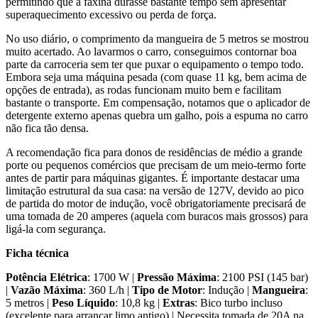
permitindo que a faxina durasse bastante tempo sem apresentar
superaquecimento excessivo ou perda de força.
No uso diário, o comprimento da mangueira de 5 metros se mostrou
muito acertado. Ao lavarmos o carro, conseguimos contornar boa
parte da carroceria sem ter que puxar o equipamento o tempo todo.
Embora seja uma máquina pesada (com quase 11 kg, bem acima de
opções de entrada), as rodas funcionam muito bem e facilitam
bastante o transporte. Em compensação, notamos que o aplicador de
detergente externo apenas quebra um galho, pois a espuma no carro
não fica tão densa.
A recomendação fica para donos de residências de médio a grande
porte ou pequenos comércios que precisam de um meio-termo forte
antes de partir para máquinas gigantes. É importante destacar uma
limitação estrutural da sua casa: na versão de 127V, devido ao pico
de partida do motor de indução, você obrigatoriamente precisará de
uma tomada de 20 amperes (aquela com buracos mais grossos) para
ligá-la com segurança.
Ficha técnica
Potência Elétrica
: 1700 W |
Pressão Máxima
: 2100 PSI (145 bar)
|
Vazão Máxima
: 360 L/h |
Tipo de Motor
: Indução |
Mangueira
:
5 metros |
Peso Líquido
: 10,8 kg |
Extras
: Bico turbo incluso
(excelente para arrancar limo antigo) | Necessita tomada de 20A na