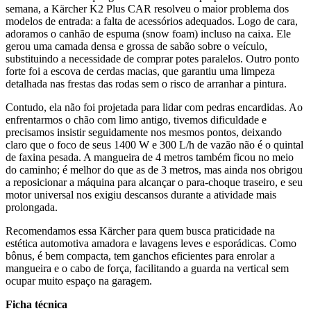
semana, a Kärcher K2 Plus CAR resolveu o maior problema dos
modelos de entrada: a falta de acessórios adequados. Logo de cara,
adoramos o canhão de espuma (snow foam) incluso na caixa. Ele
gerou uma camada densa e grossa de sabão sobre o veículo,
substituindo a necessidade de comprar potes paralelos. Outro ponto
forte foi a escova de cerdas macias, que garantiu uma limpeza
detalhada nas frestas das rodas sem o risco de arranhar a pintura.
Contudo, ela não foi projetada para lidar com pedras encardidas. Ao
enfrentarmos o chão com limo antigo, tivemos dificuldade e
precisamos insistir seguidamente nos mesmos pontos, deixando
claro que o foco de seus 1400 W e 300 L/h de vazão não é o quintal
de faxina pesada. A mangueira de 4 metros também ficou no meio
do caminho; é melhor do que as de 3 metros, mas ainda nos obrigou
a reposicionar a máquina para alcançar o para-choque traseiro, e seu
motor universal nos exigiu descansos durante a atividade mais
prolongada.
Recomendamos essa Kärcher para quem busca praticidade na
estética automotiva amadora e lavagens leves e esporádicas. Como
bônus, é bem compacta, tem ganchos eficientes para enrolar a
mangueira e o cabo de força, facilitando a guarda na vertical sem
ocupar muito espaço na garagem.
Ficha técnica