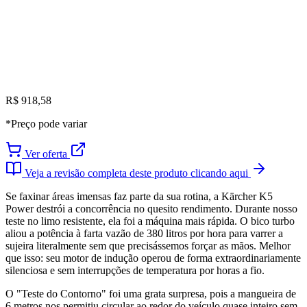
R$ 918,58
*Preço pode variar
Ver oferta
Veja a revisão completa deste produto clicando aqui
Se faxinar áreas imensas faz parte da sua rotina, a Kärcher K5
Power destrói a concorrência no quesito rendimento. Durante nosso
teste no limo resistente, ela foi a máquina mais rápida. O bico turbo
aliou a potência à farta vazão de 380 litros por hora para varrer a
sujeira literalmente sem que precisássemos forçar as mãos. Melhor
que isso: seu motor de indução operou de forma extraordinariamente
silenciosa e sem interrupções de temperatura por horas a fio.
O "Teste do Contorno" foi uma grata surpresa, pois a mangueira de
6 metros nos permitiu circular ao redor do veículo quase inteiro sem