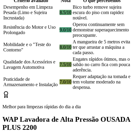
Critério avaliado
Nota
O que percebemos
Desempenho em Limpeza
Bico turbo remove sujeira
Pesada (Limo e Sujeira
8.5/10
escura do piso com rapidez
Incrustada)
notável.
Operou continuamente sem
Resistência do Motor e Uso
9.0/10
demonstrar superaquecimento
Prolongado
preocupante.
A mangueira de 5 metros evita
Mobilidade e o "Teste do
8.0/10
ter que arrastar a máquina a
Contorno"
cada passo.
Engates rápidos ótimos, mas o
Qualidade dos Acessórios e
7.5/10
sabão no carro fica com pouca
Lavagem Automotiva
aderência.
Requer adaptação na tomada e
Praticidade de
7.0/10
tem volume moderado na
Armazenamento e Instalação
despensa.
Melhor para limpezas rápidas do dia a dia
WAP Lavadora de Alta Pressão OUSADA
PLUS 2200