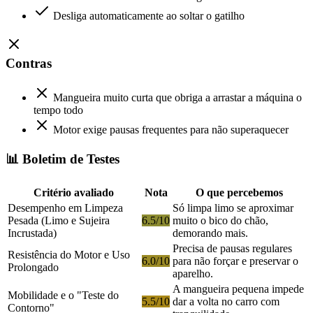
Desliga automaticamente ao soltar o gatilho
Contras
Mangueira muito curta que obriga a arrastar a máquina o
tempo todo
Motor exige pausas frequentes para não superaquecer
📊 Boletim de Testes
Critério avaliado
Nota
O que percebemos
Desempenho em Limpeza
Só limpa limo se aproximar
Pesada (Limo e Sujeira
6.5/10
muito o bico do chão,
Incrustada)
demorando mais.
Precisa de pausas regulares
Resistência do Motor e Uso
6.0/10
para não forçar e preservar o
Prolongado
aparelho.
A mangueira pequena impede
Mobilidade e o "Teste do
5.5/10
dar a volta no carro com
Contorno"