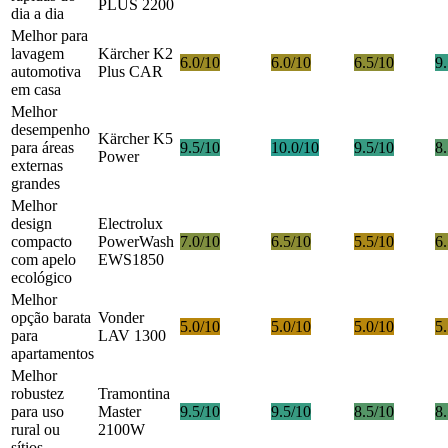
PLUS 2200
dia a dia
Melhor para
lavagem
Kärcher K2
6.0/10
6.0/10
6.5/10
9
automotiva
Plus CAR
em casa
Melhor
desempenho
Kärcher K5
para áreas
9.5/10
10.0/10
9.5/10
8
Power
externas
grandes
Melhor
design
Electrolux
compacto
PowerWash
7.0/10
6.5/10
5.5/10
6
com apelo
EWS1850
ecológico
Melhor
opção barata
Vonder
5.0/10
5.0/10
5.0/10
5
para
LAV 1300
apartamentos
Melhor
robustez
Tramontina
para uso
Master
9.5/10
9.5/10
8.5/10
8
rural ou
2100W
sítios