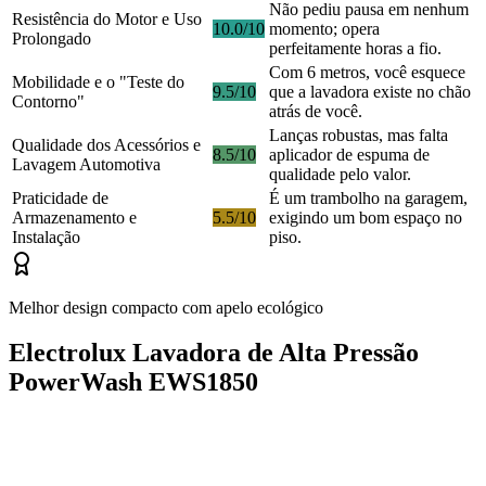
Não pediu pausa em nenhum
Resistência do Motor e Uso
10.0/10
momento; opera
Prolongado
perfeitamente horas a fio.
Com 6 metros, você esquece
Mobilidade e o "Teste do
9.5/10
que a lavadora existe no chão
Contorno"
atrás de você.
Lanças robustas, mas falta
Qualidade dos Acessórios e
8.5/10
aplicador de espuma de
Lavagem Automotiva
qualidade pelo valor.
Praticidade de
É um trambolho na garagem,
Armazenamento e
5.5/10
exigindo um bom espaço no
Instalação
piso.
Melhor design compacto com apelo ecológico
Electrolux Lavadora de Alta Pressão
PowerWash EWS1850