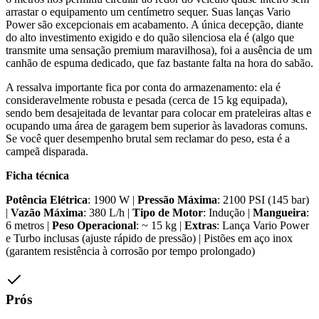
arrastar o equipamento um centímetro sequer. Suas lanças Vario
Power são excepcionais em acabamento. A única decepção, diante
do alto investimento exigido e do quão silenciosa ela é (algo que
transmite uma sensação premium maravilhosa), foi a ausência de um
canhão de espuma dedicado, que faz bastante falta na hora do sabão.
A ressalva importante fica por conta do armazenamento: ela é
consideravelmente robusta e pesada (cerca de 15 kg equipada),
sendo bem desajeitada de levantar para colocar em prateleiras altas e
ocupando uma área de garagem bem superior às lavadoras comuns.
Se você quer desempenho brutal sem reclamar do peso, esta é a
campeã disparada.
Ficha técnica
Potência Elétrica
: 1900 W |
Pressão Máxima
: 2100 PSI (145 bar)
|
Vazão Máxima
: 380 L/h |
Tipo de Motor
: Indução |
Mangueira
:
6 metros |
Peso Operacional
: ~ 15 kg |
Extras
: Lança Vario Power
e Turbo inclusas (ajuste rápido de pressão) | Pistões em aço inox
(garantem resistência à corrosão por tempo prolongado)
Prós