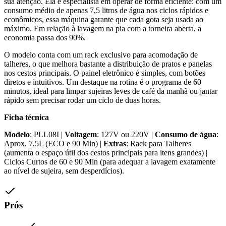
sua atenção. Ela é especialista em operar de forma eficiente: com um
consumo médio de apenas 7,5 litros de água nos ciclos rápidos e
econômicos, essa máquina garante que cada gota seja usada ao
máximo. Em relação à lavagem na pia com a torneira aberta, a
economia passa dos 90%.
O modelo conta com um rack exclusivo para acomodação de
talheres, o que melhora bastante a distribuição de pratos e panelas
nos cestos principais. O painel eletrônico é simples, com botões
diretos e intuitivos. Um destaque na rotina é o programa de 60
minutos, ideal para limpar sujeiras leves de café da manhã ou jantar
rápido sem precisar rodar um ciclo de duas horas.
Ficha técnica
Modelo
: PLL08I |
Voltagem
: 127V ou 220V |
Consumo de água
:
Aprox. 7,5L (ECO e 90 Min) |
Extras
: Rack para Talheres
(aumenta o espaço útil dos cestos principais para itens grandes) |
Ciclos Curtos de 60 e 90 Min (para adequar a lavagem exatamente
ao nível de sujeira, sem desperdícios).
Prós