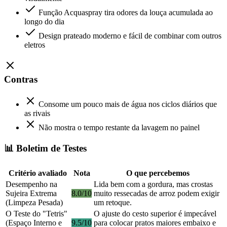
Função Acquaspray tira odores da louça acumulada ao
longo do dia
Design prateado moderno e fácil de combinar com outros
eletros
Contras
Consome um pouco mais de água nos ciclos diários que
as rivais
Não mostra o tempo restante da lavagem no painel
📊 Boletim de Testes
Critério avaliado
Nota
O que percebemos
Desempenho na
Lida bem com a gordura, mas crostas
Sujeira Extrema
8.0/10
muito ressecadas de arroz podem exigir
(Limpeza Pesada)
um retoque.
O Teste do "Tetris"
O ajuste do cesto superior é impecável
(Espaço Interno e
9.5/10
para colocar pratos maiores embaixo e