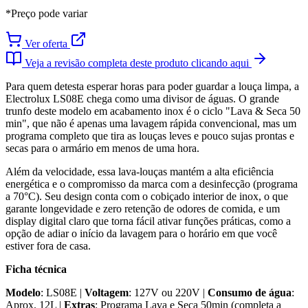
*Preço pode variar
Ver oferta
Veja a revisão completa deste produto clicando aqui
Para quem detesta esperar horas para poder guardar a louça limpa, a
Electrolux LS08E chega como uma divisor de águas. O grande
trunfo deste modelo em acabamento inox é o ciclo "Lava & Seca 50
min", que não é apenas uma lavagem rápida convencional, mas um
programa completo que tira as louças leves e pouco sujas prontas e
secas para o armário em menos de uma hora.
Além da velocidade, essa lava-louças mantém a alta eficiência
energética e o compromisso da marca com a desinfecção (programa
a 70°C). Seu design conta com o cobiçado interior de inox, o que
garante longevidade e zero retenção de odores de comida, e um
display digital claro que torna fácil ativar funções práticas, como a
opção de adiar o início da lavagem para o horário em que você
estiver fora de casa.
Ficha técnica
Modelo
: LS08E |
Voltagem
: 127V ou 220V |
Consumo de água
:
Aprox. 12L |
Extras
: Programa Lava e Seca 50min (completa a