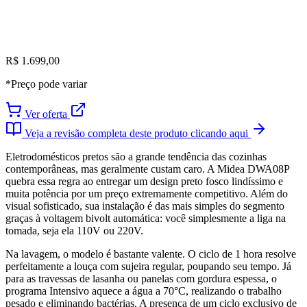
R$ 1.699,00
*Preço pode variar
Ver oferta
Veja a revisão completa deste produto clicando aqui
Eletrodomésticos pretos são a grande tendência das cozinhas
contemporâneas, mas geralmente custam caro. A Midea DWA08P
quebra essa regra ao entregar um design preto fosco lindíssimo e
muita potência por um preço extremamente competitivo. Além do
visual sofisticado, sua instalação é das mais simples do segmento
graças à voltagem bivolt automática: você simplesmente a liga na
tomada, seja ela 110V ou 220V.
Na lavagem, o modelo é bastante valente. O ciclo de 1 hora resolve
perfeitamente a louça com sujeira regular, poupando seu tempo. Já
para as travessas de lasanha ou panelas com gordura espessa, o
programa Intensivo aquece a água a 70°C, realizando o trabalho
pesado e eliminando bactérias. A presença de um ciclo exclusivo de