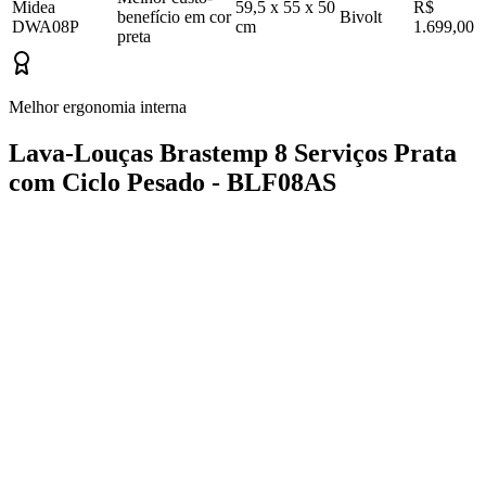
Midea
59,5 x 55 x 50
R$
benefício em cor
Bivolt
DWA08P
cm
1.699,00
preta
Melhor ergonomia interna
Lava-Louças Brastemp 8 Serviços Prata
com Ciclo Pesado - BLF08AS