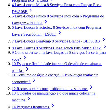
Programa Eco - LL08S
4
Lava-Louças Midea 8 Serviços Preta com Função Eco -
DWA08P
5
Lava-Louças Philco 8 Serviços Inox com 6 Programas de
Lavagem - PLL08I
6
Lava-Louças Electrolux 8 Serviços Inox com Programa
Lava e Seca 50min - LS08E
7
Lava-Louças Brastemp 8 Serviços Branca - BLF08BB
8
Lava Louças 8 Serviços Cinza Touch Plus Midea 127V
9
Como saber se uma lava-louças de 8 serviços é a certa para
você?
10
Espaço e flexibilidade interna: O desafio de encaixar as
panelas
11
Consumo de água e energia: A lava-louças realmente
economiza?
12
Recursos extras que justificam o investimento
13
Cuidados de manutenção e o que nunca colocar na
máquina
14
Perguntas frequentes