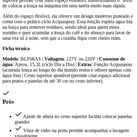
superior permite criar mais espaço embaixo, transformando o "tetris"
de colocar a louça na máquina em uma tarefa muito mais rápida.
Além do espaço flexível, ela oferece um design moderno prateado e
conta com o prático ciclo Acquaspray. Essa função espirra água fria
na louça para remover resíduos, sendo ideal para quem mora
sozinho e quer acumular a louça do café e do almoço para lavar de
uma vez só à noite, sem que a cozinha fique com cheiro ruim.
Ficha técnica
Modelo
: BLF08AS |
Voltagem
: 127V ou 220V |
Consumo de
água
: Aprox. 15,3L (ciclo Dia a Dia) |
Extras
: Função Acquaspray
(acumula louça ao longo do dia tirando restos e odores apenas com
água fria) | Cesto superior ajustável (permite criar espaço adicional
para pratos e panelas de até 30 cm no cesto inferior).
Prós
Ajuste de altura no cesto superior facilita colocar panelas
grandes
Visor de vidro na porta permite acompanhar a lavagem
visualmente