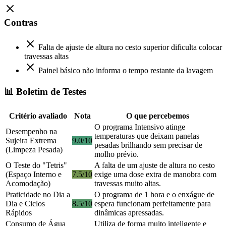
Contras
Falta de ajuste de altura no cesto superior dificulta colocar
travessas altas
Painel básico não informa o tempo restante da lavagem
📊 Boletim de Testes
Critério avaliado
Nota
O que percebemos
O programa Intensivo atinge
Desempenho na
temperaturas que deixam panelas
Sujeira Extrema
9.0/10
pesadas brilhando sem precisar de
(Limpeza Pesada)
molho prévio.
O Teste do "Tetris"
A falta de um ajuste de altura no cesto
(Espaço Interno e
7.5/10
exige uma dose extra de manobra com
Acomodação)
travessas muito altas.
Praticidade no Dia a
O programa de 1 hora e o enxágue de
Dia e Ciclos
8.5/10
espera funcionam perfeitamente para
Rápidos
dinâmicas apressadas.
Consumo de Água
Utiliza de forma muito inteligente e