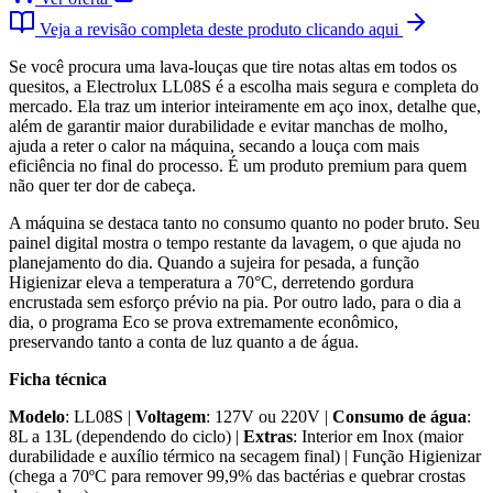
Veja a revisão completa deste produto clicando aqui
Se você procura uma lava-louças que tire notas altas em todos os
quesitos, a Electrolux LL08S é a escolha mais segura e completa do
mercado. Ela traz um interior inteiramente em aço inox, detalhe que,
além de garantir maior durabilidade e evitar manchas de molho,
ajuda a reter o calor na máquina, secando a louça com mais
eficiência no final do processo. É um produto premium para quem
não quer ter dor de cabeça.
A máquina se destaca tanto no consumo quanto no poder bruto. Seu
painel digital mostra o tempo restante da lavagem, o que ajuda no
planejamento do dia. Quando a sujeira for pesada, a função
Higienizar eleva a temperatura a 70°C, derretendo gordura
encrustada sem esforço prévio na pia. Por outro lado, para o dia a
dia, o programa Eco se prova extremamente econômico,
preservando tanto a conta de luz quanto a de água.
Ficha técnica
Modelo
: LL08S |
Voltagem
: 127V ou 220V |
Consumo de água
:
8L a 13L (dependendo do ciclo) |
Extras
: Interior em Inox (maior
durabilidade e auxílio térmico na secagem final) | Função Higienizar
(chega a 70ºC para remover 99,9% das bactérias e quebrar crostas