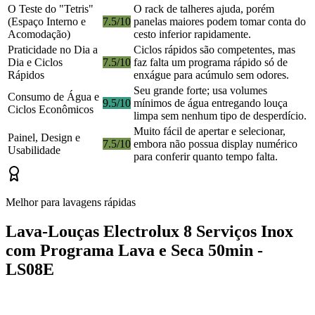
O Teste do "Tetris"
O rack de talheres ajuda, porém
(Espaço Interno e
7.5/10
panelas maiores podem tomar conta do
Acomodação)
cesto inferior rapidamente.
Praticidade no Dia a
Ciclos rápidos são competentes, mas
Dia e Ciclos
7.5/10
faz falta um programa rápido só de
Rápidos
enxágue para acúmulo sem odores.
Seu grande forte; usa volumes
Consumo de Água e
9.5/10
mínimos de água entregando louça
Ciclos Econômicos
limpa sem nenhum tipo de desperdício.
Muito fácil de apertar e selecionar,
Painel, Design e
7.5/10
embora não possua display numérico
Usabilidade
para conferir quanto tempo falta.
Melhor para lavagens rápidas
Lava-Louças Electrolux 8 Serviços Inox
com Programa Lava e Seca 50min -
LS08E