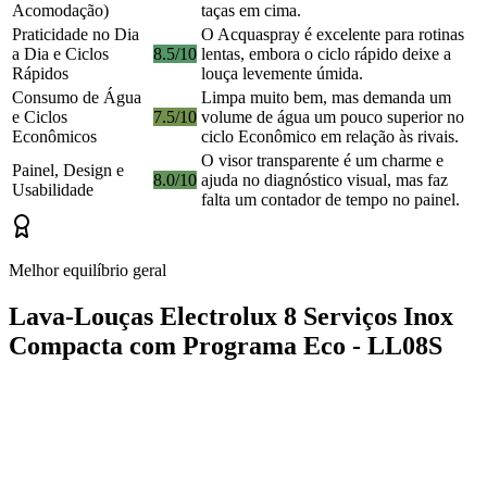
Acomodação)
taças em cima.
Praticidade no Dia
O Acquaspray é excelente para rotinas
a Dia e Ciclos
8.5/10
lentas, embora o ciclo rápido deixe a
Rápidos
louça levemente úmida.
Consumo de Água
Limpa muito bem, mas demanda um
e Ciclos
7.5/10
volume de água um pouco superior no
Econômicos
ciclo Econômico em relação às rivais.
O visor transparente é um charme e
Painel, Design e
8.0/10
ajuda no diagnóstico visual, mas faz
Usabilidade
falta um contador de tempo no painel.
Melhor equilíbrio geral
Lava-Louças Electrolux 8 Serviços Inox
Compacta com Programa Eco - LL08S