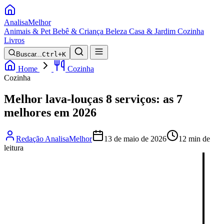
Analisa
Melhor
Animais & Pet
Bebê & Criança
Beleza
Casa & Jardim
Cozinha
Livros
Buscar...
Ctrl+K
Home
Cozinha
Cozinha
Melhor lava-louças 8 serviços: as 7
melhores em 2026
Redação AnalisaMelhor
13 de maio de 2026
12 min de
leitura