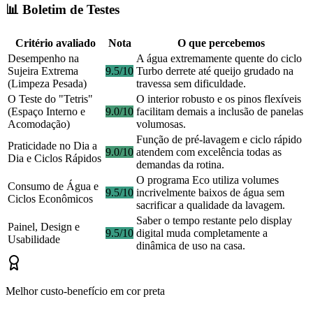
📊 Boletim de Testes
Critério avaliado
Nota
O que percebemos
Desempenho na
A água extremamente quente do ciclo
Sujeira Extrema
9.5/10
Turbo derrete até queijo grudado na
(Limpeza Pesada)
travessa sem dificuldade.
O Teste do "Tetris"
O interior robusto e os pinos flexíveis
(Espaço Interno e
9.0/10
facilitam demais a inclusão de panelas
Acomodação)
volumosas.
Função de pré-lavagem e ciclo rápido
Praticidade no Dia a
9.0/10
atendem com excelência todas as
Dia e Ciclos Rápidos
demandas da rotina.
O programa Eco utiliza volumes
Consumo de Água e
9.5/10
incrivelmente baixos de água sem
Ciclos Econômicos
sacrificar a qualidade da lavagem.
Saber o tempo restante pelo display
Painel, Design e
9.5/10
digital muda completamente a
Usabilidade
dinâmica de uso na casa.
Melhor custo-benefício em cor preta