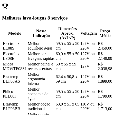
Melhores lava-louças 8 serviços
Dimensões
Nossa
Preço
Modelo
Aprox.
Voltagem
Indicação
Médio
(AxLxP)
Electrolux
Melhor
59,5 x 55 x 50
127V ou
R$
LL08S
equilíbrio geral
cm
220V
2.459,00
Electrolux
Melhor para
60,9 x 55 x 50
127V ou
R$
LS08E
lavagens rápidas
cm
220V
2.148,99
Midea
Melhor painel e
50 x 55 x 59
R$
127V
MDWTF08S1
recursos extras
cm
2.038,98
Melhor
Brastemp
62,4 x 50,8 x
127V ou
R$
ergonomia
BLF08AS
59 cm
220V
1.899,00
interna
Melhor
Philco
59,5 x 55 x 50
127V ou
R$
economia de
PLL08I
cm
220V
1.799,00
água
Brastemp
Melhor opção
63,0 x 51 x 65
110V ou
R$
BLF08BB
tradicional
cm
220V
1.713,00
Melhor custo-