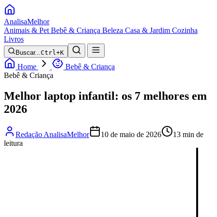
Analisa
Melhor
Animais & Pet
Bebê & Criança
Beleza
Casa & Jardim
Cozinha
Livros
Buscar...
Ctrl+K
Home
Bebê & Criança
Bebê & Criança
Melhor laptop infantil: os 7 melhores em
2026
Redação AnalisaMelhor
10 de maio de 2026
13 min de
leitura