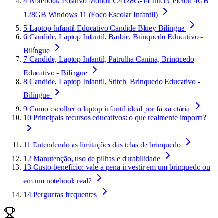
4
Notebook Positivo Motion C4128G-14 Intel Celeron 4GB
128GB Windows 11 (Foco Escolar Infantil)
5
Laptop Infantil Educativo Candide Bluey Bilíngue
6
Candide, Laptop Infantil, Barbie, Brinquedo Educativo -
Bilíngue
7
Candide, Laptop Infantil, Patrulha Canina, Brinquedo
Educativo - Bilíngue
8
Candide, Laptop Infantil, Stitch, Brinquedo Educativo -
Bilíngue
9
Como escolher o laptop infantil ideal por faixa etária
10
Principais recursos educativos: o que realmente importa?
11
Entendendo as limitações das telas de brinquedo
12
Manutenção, uso de pilhas e durabilidade
13
Custo-benefício: vale a pena investir em um brinquedo ou
em um notebook real?
14
Perguntas frequentes