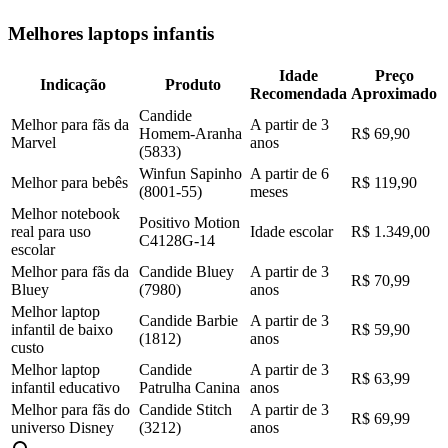
Melhores laptops infantis
Idade
Preço
Indicação
Produto
Recomendada
Aproximado
Candide
Melhor para fãs da
A partir de 3
Homem-Aranha
R$ 69,90
Marvel
anos
(5833)
Winfun Sapinho
A partir de 6
Melhor para bebês
R$ 119,90
(8001-55)
meses
Melhor notebook
Positivo Motion
real para uso
Idade escolar
R$ 1.349,00
C4128G-14
escolar
Melhor para fãs da
Candide Bluey
A partir de 3
R$ 70,99
Bluey
(7980)
anos
Melhor laptop
Candide Barbie
A partir de 3
infantil de baixo
R$ 59,90
(1812)
anos
custo
Melhor laptop
Candide
A partir de 3
R$ 63,99
infantil educativo
Patrulha Canina
anos
Melhor para fãs do
Candide Stitch
A partir de 3
R$ 69,99
universo Disney
(3212)
anos