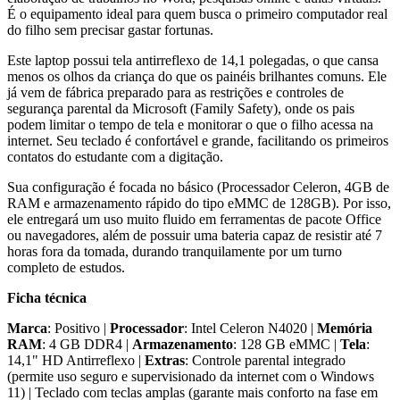
É o equipamento ideal para quem busca o primeiro computador real
do filho sem precisar gastar fortunas.
Este laptop possui tela antirreflexo de 14,1 polegadas, o que cansa
menos os olhos da criança do que os painéis brilhantes comuns. Ele
já vem de fábrica preparado para as restrições e controles de
segurança parental da Microsoft (Family Safety), onde os pais
podem limitar o tempo de tela e monitorar o que o filho acessa na
internet. Seu teclado é confortável e grande, facilitando os primeiros
contatos do estudante com a digitação.
Sua configuração é focada no básico (Processador Celeron, 4GB de
RAM e armazenamento rápido do tipo eMMC de 128GB). Por isso,
ele entregará um uso muito fluido em ferramentas de pacote Office
ou navegadores, além de possuir uma bateria capaz de resistir até 7
horas fora da tomada, durando tranquilamente por um turno
completo de estudos.
Ficha técnica
Marca
: Positivo |
Processador
: Intel Celeron N4020 |
Memória
RAM
: 4 GB DDR4 |
Armazenamento
: 128 GB eMMC |
Tela
:
14,1" HD Antirreflexo |
Extras
: Controle parental integrado
(permite uso seguro e supervisionado da internet com o Windows
11) | Teclado com teclas amplas (garante mais conforto na fase em