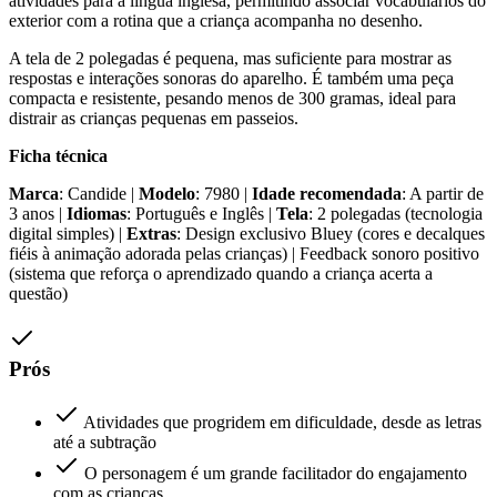
atividades para a língua inglesa, permitindo associar vocabulários do
exterior com a rotina que a criança acompanha no desenho.
A tela de 2 polegadas é pequena, mas suficiente para mostrar as
respostas e interações sonoras do aparelho. É também uma peça
compacta e resistente, pesando menos de 300 gramas, ideal para
distrair as crianças pequenas em passeios.
Ficha técnica
Marca
: Candide |
Modelo
: 7980 |
Idade recomendada
: A partir de
3 anos |
Idiomas
: Português e Inglês |
Tela
: 2 polegadas (tecnologia
digital simples) |
Extras
: Design exclusivo Bluey (cores e decalques
fiéis à animação adorada pelas crianças) | Feedback sonoro positivo
(sistema que reforça o aprendizado quando a criança acerta a
questão)
Prós
Atividades que progridem em dificuldade, desde as letras
até a subtração
O personagem é um grande facilitador do engajamento
com as crianças