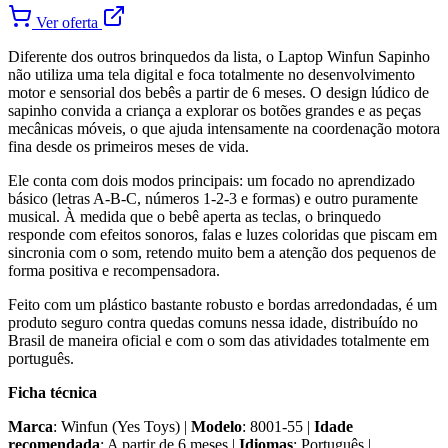
Ver oferta
Diferente dos outros brinquedos da lista, o Laptop Winfun Sapinho
não utiliza uma tela digital e foca totalmente no desenvolvimento
motor e sensorial dos bebês a partir de 6 meses. O design lúdico de
sapinho convida a criança a explorar os botões grandes e as peças
mecânicas móveis, o que ajuda intensamente na coordenação motora
fina desde os primeiros meses de vida.
Ele conta com dois modos principais: um focado no aprendizado
básico (letras A-B-C, números 1-2-3 e formas) e outro puramente
musical. À medida que o bebê aperta as teclas, o brinquedo
responde com efeitos sonoros, falas e luzes coloridas que piscam em
sincronia com o som, retendo muito bem a atenção dos pequenos de
forma positiva e recompensadora.
Feito com um plástico bastante robusto e bordas arredondadas, é um
produto seguro contra quedas comuns nessa idade, distribuído no
Brasil de maneira oficial e com o som das atividades totalmente em
português.
Ficha técnica
Marca
: Winfun (Yes Toys) |
Modelo
: 8001-55 |
Idade
recomendada
: A partir de 6 meses |
Idiomas
: Português |