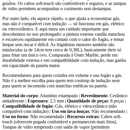
grudou. Os cabos soft-touch são confortáveis e seguros, e as tampas
de vidro permitem acompanhar o cozimento sem destampar.
Por outro lado, ela aquece rápido, o que ajuda a economizar gás,
mas não é compatível com indução — só funciona em gás, elétrico
ou vitrocerâmico. E aqui mora um cuidado importante que
descobrimos no uso prolongado: a pintura externa vanilla manchou
e escureceu rapidamente em contato com o calor do fogão, e tentar
limpar sem riscar é difícil. As frigideiras menores também são
minúsculas (a de 14cm tem cerca de 0,38L), basicamente úteis só
para fritar um único ovo. Comparada à Oster Marble, perde em
durabilidade externa e em compatibilidade com indução, mas ganha
em capacidade da panela maior.
Recomendamos para quem cozinha em volume e usa fogão a gás.
Não é a melhor escolha para quem tem cooktop de indução nem
para quem se incomoda com manchas estéticas na panela.
Material do corpo
: Alumínio estampado |
Revestimento
: Cerâmico
antiaderente |
Espessura
: 2,5 mm |
Quantidade de peças
: 8 peças |
Compatibilidade de fogão
: Gás, elétrico e vitrocerâmico (não
compatível com indução) |
Uso em lava-louças
: Não recomendado |
Uso no forno
: Não recomendado |
Recursos extras:
Cabos soft-
touch (oferecem pegada confortável e permanecem mais frios),
Tampas de vidro temperado com saída de vapor (permitem