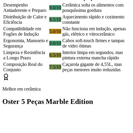
Desempenho
Cerâmica solta os alimentos com
9.0/10
Antiaderente e Preparo
pouquíssima gordura
Distribuição de Calor e
Aquecimento rápido e cozimento
8.5/10
Eficiência
constante
Compatibilidade em
Não funciona em indução, apenas
5.0/10
Fogões de Indução
gás, elétrico e vitrocerâmico
Ergonomia, Manuseio e
Cabos soft-touch firmes e tampas
9.0/10
Segurança
de vidro ótimas
Limpeza e Resistência
Interior limpa em segundos, mas
6.5/10
a Longo Prazo
pintura externa mancha rápido
Composição Real do
Caçarola gigante de 4,55L, mas
7.5/10
Conjunto
peças menores muito reduzidas
Melhor em cerâmica
Oster 5 Peças Marble Edition