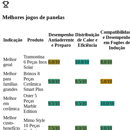
Melhores jogos de panelas
Compatibilida
Desempenho
Distribuição
e Desempenh
Indicação
Produto
Antiaderente
de Calor e
em Fogões de
e Preparo
Eficiência
Indução
Tramontina
Melhor
6 Peças Inox
6.0/10
10.0/10
8.0/10
geral
Solar
Melhor
Brinox 8
para
Peças
9.0/10
8.5/10
5.0/10
famílias
Cerâmica
grandes
Smart Plus
Oster 5
Melhor
Peças
em
9.5/10
9.5/10
10.0/10
Marble
cerâmica
Edition
Melhor
Mimo Style
custo-
10 Peças
benefício
7.5/10
8.0/10
9.0/10