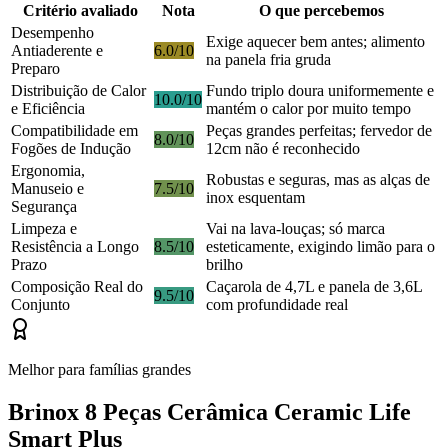
Critério avaliado
Nota
O que percebemos
Desempenho
Exige aquecer bem antes; alimento
Antiaderente e
6.0/10
na panela fria gruda
Preparo
Distribuição de Calor
Fundo triplo doura uniformemente e
10.0/10
e Eficiência
mantém o calor por muito tempo
Compatibilidade em
Peças grandes perfeitas; fervedor de
8.0/10
Fogões de Indução
12cm não é reconhecido
Ergonomia,
Robustas e seguras, mas as alças de
Manuseio e
7.5/10
inox esquentam
Segurança
Limpeza e
Vai na lava-louças; só marca
Resistência a Longo
8.5/10
esteticamente, exigindo limão para o
Prazo
brilho
Composição Real do
Caçarola de 4,7L e panela de 3,6L
9.5/10
Conjunto
com profundidade real
Melhor para famílias grandes
Brinox 8 Peças Cerâmica Ceramic Life
Smart Plus