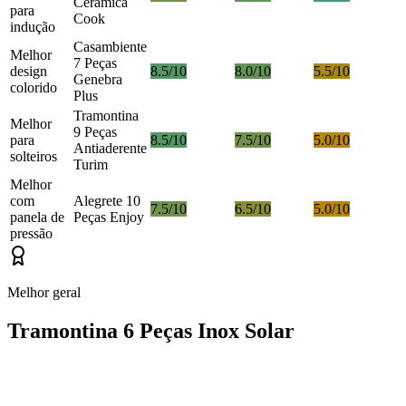
Cerâmica
para
Cook
indução
Casambiente
Melhor
7 Peças
design
8.5/10
8.0/10
5.5/10
Genebra
colorido
Plus
Tramontina
Melhor
9 Peças
para
8.5/10
7.5/10
5.0/10
Antiaderente
solteiros
Turim
Melhor
com
Alegrete 10
7.5/10
6.5/10
5.0/10
panela de
Peças Enjoy
pressão
Melhor geral
Tramontina 6 Peças Inox Solar