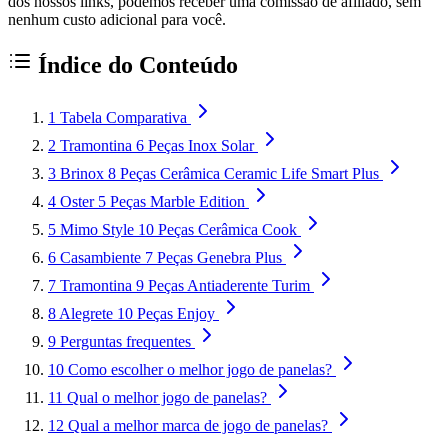
dos nossos links, podemos receber uma comissão de afiliado, sem
nenhum custo adicional para você.
Índice do Conteúdo
1
Tabela Comparativa
2
Tramontina 6 Peças Inox Solar
3
Brinox 8 Peças Cerâmica Ceramic Life Smart Plus
4
Oster 5 Peças Marble Edition
5
Mimo Style 10 Peças Cerâmica Cook
6
Casambiente 7 Peças Genebra Plus
7
Tramontina 9 Peças Antiaderente Turim
8
Alegrete 10 Peças Enjoy
9
Perguntas frequentes
10
Como escolher o melhor jogo de panelas?
11
Qual o melhor jogo de panelas?
12
Qual a melhor marca de jogo de panelas?