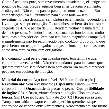
Como é aço inox puro, sem revestimento antiaderente, ela exige um
pouco de técnica: precisa aquecer bem antes de jogar o alimento,
senão gruda. Não é uma panela para quem nunca cozinhou. Em
compensação, ela é literalmente para a vida toda — sem
revestimento para descascar, sem pintura para manchar, podendo ir à
lava-louças sem preocupação. Os tamanhos também são honestos:
caçarola de 4,7L e panela de 3,6L atendem facilmente uma família
de 4 a 6 pessoas. Na indução, as peças maiores funcionaram muito
bem, mas o fervedor de 12cm não tem fundo magnético compatível
e simplesmente não foi reconhecido pelo cooktop. Outro ponto que
percebemos no uso prolongado: as alças de inox aquecem bastante,
então luva térmica vira item obrigatório.
É o conjunto ideal para quem cozinha sério, tem família e quer
comprar uma vez na vida. Não recomendamos para iniciantes que
querem fritar ovo sem técnica nem para quem usa muito o fervedor
pequeno em cooktop de indução.
Material do corpo
: Aço inoxidável 18/10 com fundo triplo |
Revestimento
: Sem revestimento |
Espessura
: Fundo 5,7 mm,
corpo 0,7 mm |
Quantidade de peças
: 6 peças |
Compatibilidade
de fogão
: Gás, elétrico, vitrocerâmico e indução |
Uso em lava-
louças
: Sim |
Uso no forno
: Sim (até 260 °C) |
Recursos extras:
Tampa com saída de vapor e encaixe perfeito (permite escape
controlado de vapor e evita vazamentos), Acabamento em alto brilho