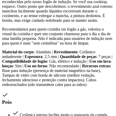
reconhecidas pelo nosso fogão de indução. Se você usa cooktop,
esquece. Outro ponto que descobrimos: o revestimento azul externo
manchou facilmente quando líquidos escorreram durante o
cozimento, e ao tentar esfregar a mancha, a pintura desbotou. É
bonita, mas exige cuidado redobrado para se manter assim.
Recomendamos para quem cozinha em fogão a gás, valoriza o
visual da cozinha e quer um conjunto charmoso para o dia a dia de
uma família pequena. Não é indicada para usuários de indução nem
para quem é mais "sem cerimônia" na hora de limpar.
Material do corpo
: Alumínio |
Revestimento
: Cerâmico
antiaderente |
Espessura
: 2,5 mm |
Quantidade de peças
: 7 peças |
Compatibilidade de fogão
: Gás, elétrico e indução |
Uso em lava-
louças
: Sim |
Uso no forno
: Não recomendado |
Recursos extras:
Base para indução (presença de material magnético na base),
Tampas de vidro com borda de silicone (melhor vedação,
fechamento silencioso e proteção contra impactos), Cabos
emborrachados (não transmitem calor para as mãos)
Prós
Cerâmica interna facilita muito o manuseio da comida