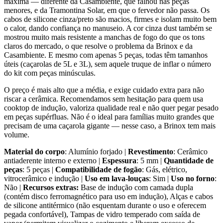
máxima — diferente da Casambiente, que falhou nas peças
menores, e da Tramontina Solar, em que o fervedor não passa. Os
cabos de silicone cinza/preto são macios, firmes e isolam muito bem
o calor, dando confiança no manuseio. A cor cinza dust também se
mostrou muito mais resistente a manchas de fogo do que os tons
claros do mercado, o que resolve o problema da Brinox e da
Casambiente. E mesmo com apenas 5 peças, todas têm tamanhos
úteis (caçarolas de 5L e 3L), sem aquele truque de inflar o número
do kit com peças minúsculas.
O preço é mais alto que a média, e exige cuidado extra para não
riscar a cerâmica. Recomendamos sem hesitação para quem usa
cooktop de indução, valoriza qualidade real e não quer pegar pesado
em peças supérfluas. Não é o ideal para famílias muito grandes que
precisam de uma caçarola gigante — nesse caso, a Brinox tem mais
volume.
Material do corpo
: Alumínio forjado |
Revestimento
: Cerâmico
antiaderente interno e externo |
Espessura
: 5 mm |
Quantidade de
peças
: 5 peças |
Compatibilidade de fogão
: Gás, elétrico,
vitrocerâmico e indução |
Uso em lava-louças
: Sim |
Uso no forno
:
Não |
Recursos extras:
Base de indução com camada dupla
(contém disco ferromagnético para uso em indução), Alças e cabos
de silicone antitérmico (não esquentam durante o uso e oferecem
pegada confortável), Tampas de vidro temperado com saída de