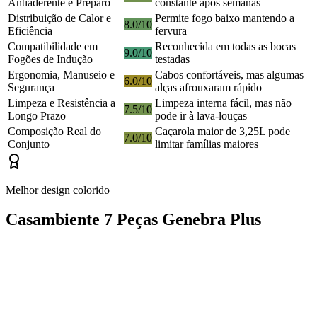
Antiaderente e Preparo
constante após semanas
Distribuição de Calor e
Permite fogo baixo mantendo a
8.0/10
Eficiência
fervura
Compatibilidade em
Reconhecida em todas as bocas
9.0/10
Fogões de Indução
testadas
Ergonomia, Manuseio e
Cabos confortáveis, mas algumas
6.0/10
Segurança
alças afrouxaram rápido
Limpeza e Resistência a
Limpeza interna fácil, mas não
7.5/10
Longo Prazo
pode ir à lava-louças
Composição Real do
Caçarola maior de 3,25L pode
7.0/10
Conjunto
limitar famílias maiores
Melhor design colorido
Casambiente 7 Peças Genebra Plus