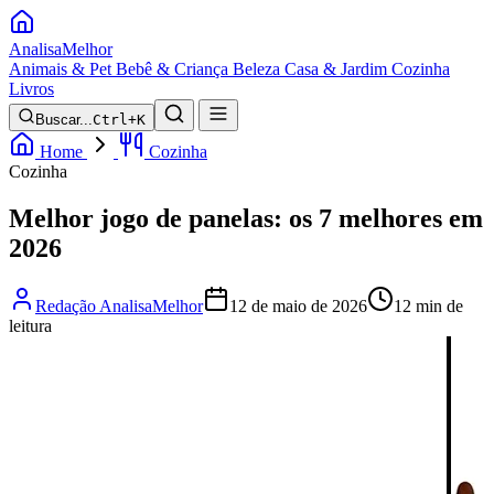
Analisa
Melhor
Animais & Pet
Bebê & Criança
Beleza
Casa & Jardim
Cozinha
Livros
Buscar...
Ctrl+K
Home
Cozinha
Cozinha
Melhor jogo de panelas: os 7 melhores em
2026
Redação AnalisaMelhor
12 de maio de 2026
12 min de
leitura