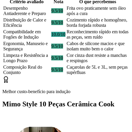
Critério avaliado
Nota
O que percebemos
Desempenho
Frita ovo praticamente sem óleo
9.5/10
Antiaderente e Preparo
após a cura
Distribuição de Calor e
Cozimento rápido e homogêneo,
9.5/10
Eficiência
borda forjada robusta
Compatibilidade em
Reconhecimento rápido em todas
10.0/10
Fogões de Indução
as peças, sem ruído
Ergonomia, Manuseio e
Cabos de silicone macios e que
9.5/10
Segurança
isolam muito bem o calor
Limpeza e Resistência a
Cor cinza dust resiste a manchas
9.5/10
Longo Prazo
e respingos
Composição Real do
Caçarolas de 5L e 3L, sem peças
9.5/10
Conjunto
supérfluas
Melhor custo-benefício para indução
Mimo Style 10 Peças Cerâmica Cook