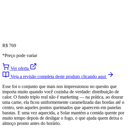
R$ 769
*Preço pode variar
Ver oferta
Veja a revisão completa deste produto clicando aqui
Esse foi o conjunto que mais nos impressionou no quesito que
importa muito quando você cozinha de verdade: distribuição de
calor. O fundo triplo real não é marketing — na prática, ao dourar
uma carne, ela ficou uniformemente caramelizada das bordas até o
centro, sem aqueles pontos queimados que aparecem em panelas
baratas. E uma vez aquecida, a Solar mantém a comida quente por
muito tempo depois de desligar o fogo, o que ajuda quem deixa o
almoço pronto antes do horário.