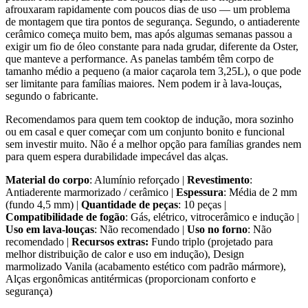
afrouxaram rapidamente com poucos dias de uso — um problema
de montagem que tira pontos de segurança. Segundo, o antiaderente
cerâmico começa muito bem, mas após algumas semanas passou a
exigir um fio de óleo constante para nada grudar, diferente da Oster,
que manteve a performance. As panelas também têm corpo de
tamanho médio a pequeno (a maior caçarola tem 3,25L), o que pode
ser limitante para famílias maiores. Nem podem ir à lava-louças,
segundo o fabricante.
Recomendamos para quem tem cooktop de indução, mora sozinho
ou em casal e quer começar com um conjunto bonito e funcional
sem investir muito. Não é a melhor opção para famílias grandes nem
para quem espera durabilidade impecável das alças.
Material do corpo
: Alumínio reforçado |
Revestimento
:
Antiaderente marmorizado / cerâmico |
Espessura
: Média de 2 mm
(fundo 4,5 mm) |
Quantidade de peças
: 10 peças |
Compatibilidade de fogão
: Gás, elétrico, vitrocerâmico e indução |
Uso em lava-louças
: Não recomendado |
Uso no forno
: Não
recomendado |
Recursos extras:
Fundo triplo (projetado para
melhor distribuição de calor e uso em indução), Design
marmolizado Vanila (acabamento estético com padrão mármore),
Alças ergonômicas antitérmicas (proporcionam conforto e
segurança)