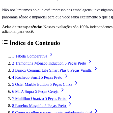
Não nos limitamos ao que está impresso nas embalagens; investigamos 
panorama sólido e imparcial para que você saiba exatamente o que es
Aviso de transparência:
Nossas avaliações são 100% independentes e
adicional para você.
Índice do Conteúdo
1
Tabela Comparativa
2
Tramontina Mônaco Induction 5 Peças Preto
3
Brinox Ceramic Life Smart Plus 8 Peças Vanilla
4
Rochedo Smart 5 Peças Preto
5
Oster Marble Edition 5 Peças Cinza
6
MTA Supra 5 Peças Cereja
7
Multiflon Quartzo 5 Peças Preto
8
Panelux Magnific 5 Peças Preto
9
Como escolher o revestimento antiaderente ideal