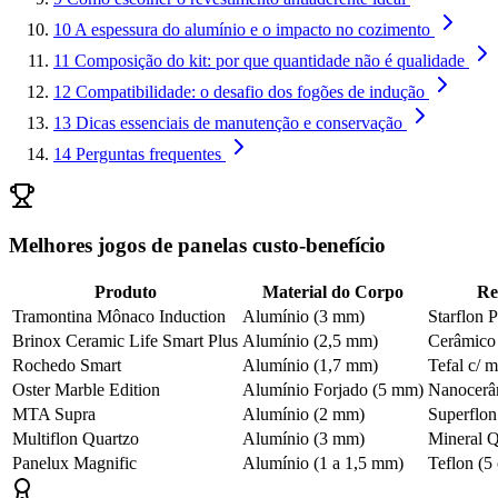
10
A espessura do alumínio e o impacto no cozimento
11
Composição do kit: por que quantidade não é qualidade
12
Compatibilidade: o desafio dos fogões de indução
13
Dicas essenciais de manutenção e conservação
14
Perguntas frequentes
Melhores jogos de panelas custo-benefício
Produto
Material do Corpo
Re
Tramontina Mônaco Induction
Alumínio (3 mm)
Starflon 
Brinox Ceramic Life Smart Plus
Alumínio (2,5 mm)
Cerâmico 
Rochedo Smart
Alumínio (1,7 mm)
Tefal c/ m
Oster Marble Edition
Alumínio Forjado (5 mm)
Nanocerâ
MTA Supra
Alumínio (2 mm)
Superflon
Multiflon Quartzo
Alumínio (3 mm)
Mineral Q
Panelux Magnific
Alumínio (1 a 1,5 mm)
Teflon (5