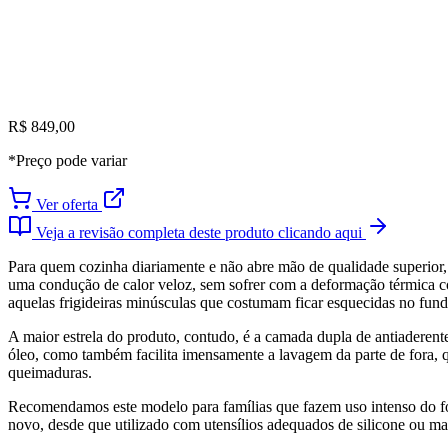
R$ 849,00
*Preço pode variar
Ver oferta
Veja a revisão completa deste produto clicando aqui
Para quem cozinha diariamente e não abre mão de qualidade superior,
uma condução de calor veloz, sem sofrer com a deformação térmica co
aquelas frigideiras minúsculas que costumam ficar esquecidas no fund
A maior estrela do produto, contudo, é a camada dupla de antiaderente
óleo, como também facilita imensamente a lavagem da parte de fora, 
queimaduras.
Recomendamos este modelo para famílias que fazem uso intenso do fo
novo, desde que utilizado com utensílios adequados de silicone ou ma