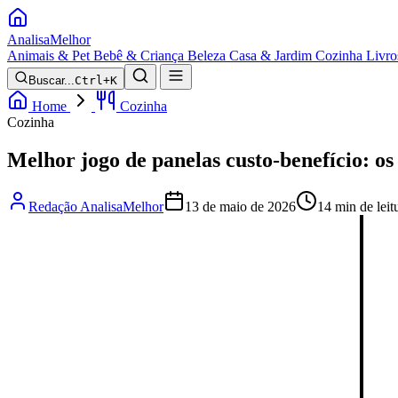
Analisa
Melhor
Animais & Pet
Bebê & Criança
Beleza
Casa & Jardim
Cozinha
Livro
Buscar...
Ctrl+K
Home
Cozinha
Cozinha
Melhor jogo de panelas custo-benefício: o
Redação AnalisaMelhor
13 de maio de 2026
14 min de leit