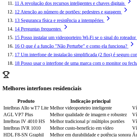
11
A revolução dos recursos inteligentes e chaves digitais
12
Atenção ao número de portões: pedestres e garagem
13
Segurança física e resistência a intempéries
14
Perguntas frequentes
15
Posso instalar um videoporteiro Wi-Fi se o sinal do roteado
16
O que é a função "Não Perturbe" e como ela funciona?
17
Um interfone de instalação simplificada (2 fios) é seguro co
18
Posso usar o interfone de uma marca com o monitor ou fech
Melhores interfones residenciais
Produto
Indicação principal
Intelbras Allo wT7 Lite
Melhor videoporteiro inteligente
Ví
AGL VP7 Plus
Melhor qualidade de imagem e robustez
Ví
Intelbras IV 4010 HS
Melhor tradicional p/ múltiplos portões
Ví
Intelbras IVR 1010
Melhor custo-benefício em vídeo
Ví
HDL F8-SN Graphil
Melhor em durabilidade e potência sonora
Áu