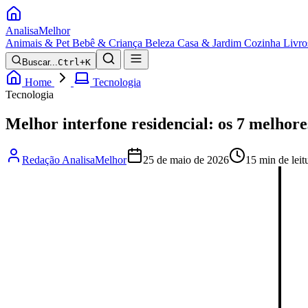
Analisa
Melhor
Animais & Pet
Bebê & Criança
Beleza
Casa & Jardim
Cozinha
Livro
Buscar...
Ctrl+K
Home
Tecnologia
Tecnologia
Melhor interfone residencial: os 7 melhor
Redação AnalisaMelhor
25 de maio de 2026
15 min de leit