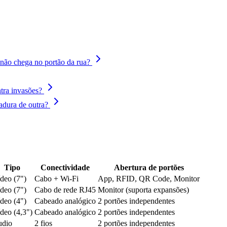
r não chega no portão da rua?
ntra invasões?
adura de outra?
Tipo
Conectividade
Abertura de portões
deo (7")
Cabo + Wi-Fi
App, RFID, QR Code, Monitor
deo (7")
Cabo de rede RJ45
Monitor (suporta expansões)
deo (4")
Cabeado analógico
2 portões independentes
deo (4,3")
Cabeado analógico
2 portões independentes
dio
2 fios
2 portões independentes