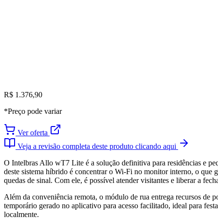
R$ 1.376,90
*Preço pode variar
Ver oferta
Veja a revisão completa deste produto clicando aqui
O Intelbras Allo wT7 Lite é a solução definitiva para residências e p
deste sistema híbrido é concentrar o Wi-Fi no monitor interno, o que
quedas de sinal. Com ele, é possível atender visitantes e liberar a fe
Além da conveniência remota, o módulo de rua entrega recursos de por
temporário gerado no aplicativo para acesso facilitado, ideal para fe
localmente.