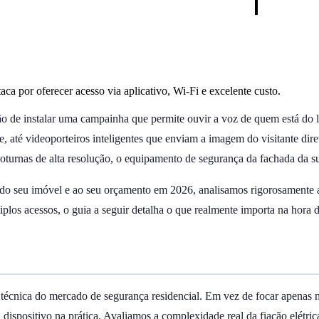
aca por oferecer acesso via aplicativo, Wi-Fi e excelente custo.
ão de instalar uma campainha que permite ouvir a voz de quem está do l
de, até videoporteiros inteligentes que enviam a imagem do visitante di
turnas de alta resolução, o equipamento de segurança da fachada da su
ra do seu imóvel e ao seu orçamento em 2026, analisamos rigorosamente 
tiplos acessos, o guia a seguir detalha o que realmente importa na hora
 técnica do mercado de segurança residencial. Em vez de focar apenas 
ispositivo na prática. Avaliamos a complexidade real da fiação elétric