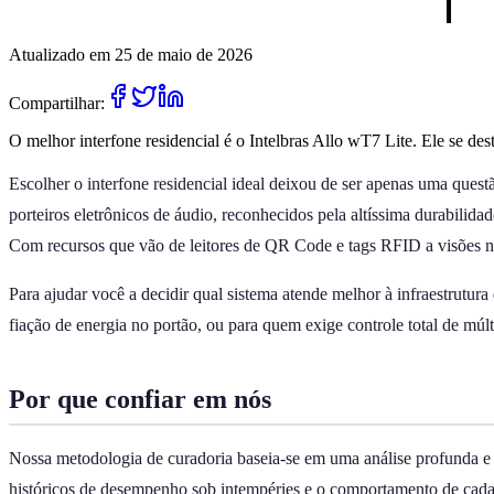
Atualizado em 25 de maio de 2026
Compartilhar:
O melhor interfone residencial é o Intelbras Allo wT7 Lite. Ele se dest
Escolher o interfone residencial ideal deixou de ser apenas uma quest
porteiros eletrônicos de áudio, reconhecidos pela altíssima durabilida
Com recursos que vão de leitores de QR Code e tags RFID a visões no
Para ajudar você a decidir qual sistema atende melhor à infraestrutu
fiação de energia no portão, ou para quem exige controle total de múl
Por que confiar em nós
Nossa metodologia de curadoria baseia-se em uma análise profunda e
históricos de desempenho sob intempéries e o comportamento de cada d