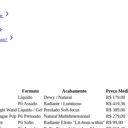
le
ium?
Formato
Acabamento
Preço Méd
Líquido
Dewy / Natural
R$ 179,00
Pó Assado
Radiante / Luminoso
R$ 419,36
ight Wand
Líquido / Gel
Perolado Soft-focus
R$ 389,00
agne Pop
Pó Prensado
Natural Multidimensional
R$ 279,00
nt
Pó Solto
Radiante Efeito "Lit-from-within"
R$ 99,90