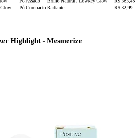
low
Pó Assado
Brilho Natural / Lowkey Glow
R$ 363,45
e Glow
Pó Compacto
Radiante
R$ 32,99
zer Highlight - Mesmerize