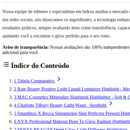
Nossa equipe de editores e especialistas em beleza analisa o mercado
das redes sociais, nós dissecamos os ingredientes, a tecnologia emb
resultados práticos, sempre avaliando itens como transferência, capac
ajudando você a encontrar o glow perfeito para o seu rosto.
Aviso de transparência:
Nossas avaliações são 100% independentes e
adicional para você.
Índice do Conteúdo
1
Tabela Comparativa
2
Rare Beauty Positive Light Liquid Luminizer Highlight - Me
3
MAC Cosmetics Mineralize Skinfinish Highlighter - Soft & 
4
Charlotte Tilbury Beauty Light Wand - Spotlight
5
Smashbox X Becca Shimmering Skin Perfector Pressed High
6
NYX Professional Makeup Born To Glow Radiant Highlight
7
FENTY BEAUTY Demi Glow Light Diffusing Highlighter