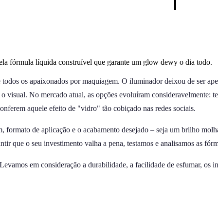
ela fórmula líquida construível que garante um glow dewy o dia todo.
e todos os apaixonados por maquiagem. O iluminador deixou de ser apena
te o visual. No mercado atual, as opções evoluíram consideravelmente: 
onferem aquele efeito de "vidro" tão cobiçado nas redes sociais.
m, formato de aplicação e o acabamento desejado – seja um brilho molha
arantir que o seu investimento valha a pena, testamos e analisamos as fó
evamos em consideração a durabilidade, a facilidade de esfumar, os ingr