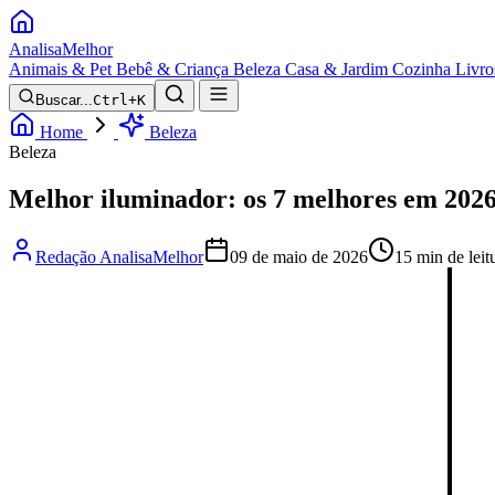
Analisa
Melhor
Animais & Pet
Bebê & Criança
Beleza
Casa & Jardim
Cozinha
Livro
Buscar...
Ctrl+K
Home
Beleza
Beleza
Melhor iluminador: os 7 melhores em 202
Redação AnalisaMelhor
09 de maio de 2026
15 min de leit