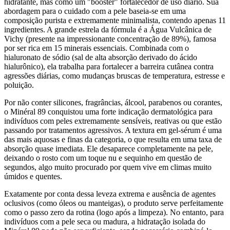
hidratante, mas como um "booster" fortalecedor de uso diário. Sua
abordagem para o cuidado com a pele baseia-se em uma
composição purista e extremamente minimalista, contendo apenas 11
ingredientes. A grande estrela da fórmula é a Água Vulcânica de
Vichy (presente na impressionante concentração de 89%), famosa
por ser rica em 15 minerais essenciais. Combinada com o
hialuronato de sódio (sal de alta absorção derivado do ácido
hialurônico), ela trabalha para fortalecer a barreira cutânea contra
agressões diárias, como mudanças bruscas de temperatura, estresse e
poluição.
Por não conter silicones, fragrâncias, álcool, parabenos ou corantes,
o Minéral 89 conquistou uma forte indicação dermatológica para
indivíduos com peles extremamente sensíveis, reativas ou que estão
passando por tratamentos agressivos. A textura em gel-sérum é uma
das mais aquosas e finas da categoria, o que resulta em uma taxa de
absorção quase imediata. Ele desaparece completamente na pele,
deixando o rosto com um toque nu e sequinho em questão de
segundos, algo muito procurado por quem vive em climas muito
úmidos e quentes.
Exatamente por conta dessa leveza extrema e ausência de agentes
oclusivos (como óleos ou manteigas), o produto serve perfeitamente
como o passo zero da rotina (logo após a limpeza). No entanto, para
indivíduos com a pele seca ou madura, a hidratação isolada do