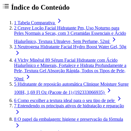
Índice do Conteúdo
1
Tabela Comparativa
2
Cerave Loção Facial Hidratante Pm, Uso Noturno para
Peles Normais a Secas, com 3 Ceramidas Essenciais e Ácido
Hialurônico, Textura Ultraleve, Sem Perfume, 52ml
3
Neutrogena Hidratante Facial Hydro Boost Water Gel, 50g
4
Vichy Minéral 89 Sérum Facial Hidratante com Ácido
Hialurônico e Minerais, Fortalece e Hidrata Profundamente a
Pele, Textura Gel Absorção Rápida, Todos os Tipos de Pele,
50ml
5
Hidratante de reposição automática Clinique Moisture Surge
100H, 1,69 Fl Oz (Pacote de 1) (192333066935)
6
Como escolher a textura ideal para o seu tipo de pele
7
Entendendo os principais ativos de hidratação e reparação
8
O papel da embalagem: higiene e preservação da fórmula