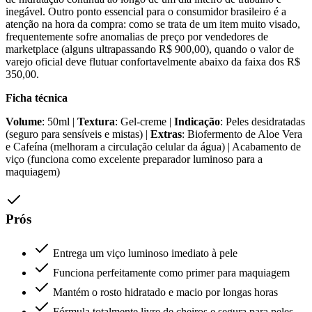
inegável. Outro ponto essencial para o consumidor brasileiro é a
atenção na hora da compra: como se trata de um item muito visado,
frequentemente sofre anomalias de preço por vendedores de
marketplace (alguns ultrapassando R$ 900,00), quando o valor de
varejo oficial deve flutuar confortavelmente abaixo da faixa dos R$
350,00.
Ficha técnica
Volume
: 50ml |
Textura
: Gel-creme |
Indicação
: Peles desidratadas
(seguro para sensíveis e mistas) |
Extras
: Biofermento de Aloe Vera
e Cafeína (melhoram a circulação celular da água) | Acabamento de
viço (funciona como excelente preparador luminoso para a
maquiagem)
Prós
Entrega um viço luminoso imediato à pele
Funciona perfeitamente como primer para maquiagem
Mantém o rosto hidratado e macio por longas horas
Fórmula totalmente livre de cheiros e segura para peles