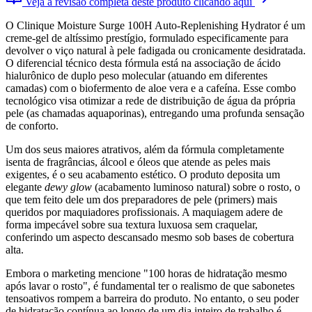
Veja a revisão completa deste produto clicando aqui
O Clinique Moisture Surge 100H Auto-Replenishing Hydrator é um
creme-gel de altíssimo prestígio, formulado especificamente para
devolver o viço natural à pele fadigada ou cronicamente desidratada.
O diferencial técnico desta fórmula está na associação de ácido
hialurônico de duplo peso molecular (atuando em diferentes
camadas) com o biofermento de aloe vera e a cafeína. Esse combo
tecnológico visa otimizar a rede de distribuição de água da própria
pele (as chamadas aquaporinas), entregando uma profunda sensação
de conforto.
Um dos seus maiores atrativos, além da fórmula completamente
isenta de fragrâncias, álcool e óleos que atende as peles mais
exigentes, é o seu acabamento estético. O produto deposita um
elegante
dewy glow
(acabamento luminoso natural) sobre o rosto, o
que tem feito dele um dos preparadores de pele (primers) mais
queridos por maquiadores profissionais. A maquiagem adere de
forma impecável sobre sua textura luxuosa sem craquelar,
conferindo um aspecto descansado mesmo sob bases de cobertura
alta.
Embora o marketing mencione "100 horas de hidratação mesmo
após lavar o rosto", é fundamental ter o realismo de que sabonetes
tensoativos rompem a barreira do produto. No entanto, o seu poder
de hidratação contínua ao longo de um dia inteiro de trabalho é