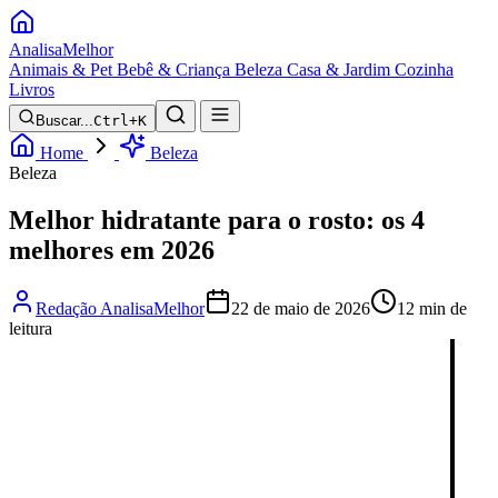
Analisa
Melhor
Animais & Pet
Bebê & Criança
Beleza
Casa & Jardim
Cozinha
Livros
Buscar...
Ctrl+K
Home
Beleza
Beleza
Melhor hidratante para o rosto: os 4
melhores em 2026
Redação AnalisaMelhor
22 de maio de 2026
12 min de
leitura