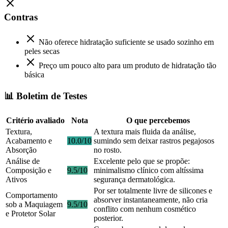
Contras
Não oferece hidratação suficiente se usado sozinho em
peles secas
Preço um pouco alto para um produto de hidratação tão
básica
📊 Boletim de Testes
Critério avaliado
Nota
O que percebemos
Textura,
A textura mais fluida da análise,
Acabamento e
10.0/10
sumindo sem deixar rastros pegajosos
Absorção
no rosto.
Análise de
Excelente pelo que se propõe:
Composição e
9.5/10
minimalismo clínico com altíssima
Ativos
segurança dermatológica.
Por ser totalmente livre de silicones e
Comportamento
absorver instantaneamente, não cria
sob a Maquiagem
9.5/10
conflito com nenhum cosmético
e Protetor Solar
posterior.