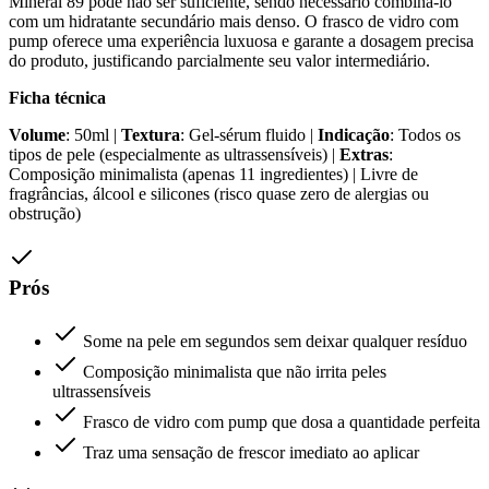
Minéral 89 pode não ser suficiente, sendo necessário combiná-lo
com um hidratante secundário mais denso. O frasco de vidro com
pump oferece uma experiência luxuosa e garante a dosagem precisa
do produto, justificando parcialmente seu valor intermediário.
Ficha técnica
Volume
: 50ml |
Textura
: Gel-sérum fluido |
Indicação
: Todos os
tipos de pele (especialmente as ultrassensíveis) |
Extras
:
Composição minimalista (apenas 11 ingredientes) | Livre de
fragrâncias, álcool e silicones (risco quase zero de alergias ou
obstrução)
Prós
Some na pele em segundos sem deixar qualquer resíduo
Composição minimalista que não irrita peles
ultrassensíveis
Frasco de vidro com pump que dosa a quantidade perfeita
Traz uma sensação de frescor imediato ao aplicar