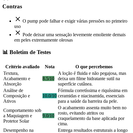
Contras
O pump pode falhar e exigir várias pressões no primeiro
uso
Pode deixar uma sensação levemente emoliente demais
em peles extremamente oleosas
📊 Boletim de Testes
Critério avaliado
Nota
O que percebemos
Textura,
A loção é fluida e não pegajosa, mas
Acabamento e
8.5/10
deixa um filme hidratante sutil na
Absorção
superfície cutânea.
Análise de
Fórmula corretíssima e riquíssima em
Composição e
10.0/10
ceramidas e niacinamida, essenciais
Ativos
para a saúde da barreira da pele.
O acabamento assenta muito bem no
Comportamento sob
rosto, evitando atritos ou
a Maquiagem e
9.0/10
craquelamento da base aplicada por
Protetor Solar
cima.
Desempenho na
Entrega resultados estruturais a longo