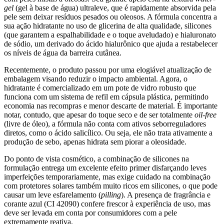
gel
(gel à base de água) ultraleve, que é rapidamente absorvida pela
pele sem deixar resíduos pesados ou oleosos. A fórmula concentra a
sua ação hidratante no uso de glicerina de alta qualidade, silicones
(que garantem a espalhabilidade e o toque aveludado) e hialuronato
de sódio, um derivado do ácido hialurônico que ajuda a restabelecer
os níveis de água da barreira cutânea.
Recentemente, o produto passou por uma elogiável atualização de
embalagem visando reduzir o impacto ambiental. Agora, o
hidratante é comercializado em um pote de vidro robusto que
funciona com um sistema de refil em cápsula plástica, permitindo
economia nas recompras e menor descarte de material. É importante
notar, contudo, que apesar do toque seco e de ser totalmente
oil-free
(livre de óleo), a fórmula não conta com ativos seborreguladores
diretos, como o ácido salicílico. Ou seja, ele não trata ativamente a
produção de sebo, apenas hidrata sem piorar a oleosidade.
Do ponto de vista cosmético, a combinação de silicones na
formulação entrega um excelente efeito primer disfarçando leves
imperfeições temporariamente, mas exige cuidado na combinação
com protetores solares também muito ricos em silicones, o que pode
causar um leve esfarelamento (
pilling
). A presença de fragrância e
corante azul (CI 42090) confere frescor à experiência de uso, mas
deve ser levada em conta por consumidores com a pele
extremamente reativa.