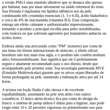
a versão PM) é uma emulsão ultraleve que se destaca não apenas
por hidratar, mas por atuar ativamente na saúde estrutural do rosto.
Sua fórmula é riquíssima em lipídios idênticos aos da pele,
combinando três ceramidas essenciais (1, 3 e 6-II), ácido hialurônico
e cerca de 4% de niacinamida (vitamina B3). Essa composição
entrega um efeito calmante e uniformizador impressionante,
tornando o produto a principal escolha para peles sensibilizadas,
com rosácea ou que sofreram agressões por tratamentos antiacne ou
ácidos fortes.
Embora ainda seja procurada como "PM" (noturno) por conta de
sua fama em fóruns internacionais de skincare, o rótulo oficial
brasileiro não traz mais essa sigla, e o produto não contém nenhum
ativo fotossensibilizante. Isso significa que ele é perfeitamente
seguro e altamente recomendado para o uso diurno, desde que
acompanhado pelo protetor solar. Sua tecnologia patenteada MVE
(Emulsão Multivesicular) garante que os ativos sejam liberados de
forma prolongada na pele, mantendo a hidratação ativa por até 24
horas.
A textura em loção fluida é não oleosa e de excelente
espalhabilidade, assentando na pele sem atrito com outros
cosméticos. O único alerta técnico fica por conta do design do
frasco: o sistema de
pump
airless é ótimo para a higiene, mas pode
exigir entre 10 e 20 pressões vigorosas no primeiríssimo uso para