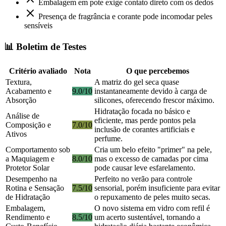
Embalagem em pote exige contato direto com os dedos
Presença de fragrância e corante pode incomodar peles
sensíveis
📊 Boletim de Testes
Critério avaliado
Nota
O que percebemos
Textura,
A matriz do gel seca quase
Acabamento e
9.0/10
instantaneamente devido à carga de
Absorção
silicones, oferecendo frescor máximo.
Hidratação focada no básico e
Análise de
eficiente, mas perde pontos pela
Composição e
7.0/10
inclusão de corantes artificiais e
Ativos
perfume.
Comportamento sob
Cria um belo efeito "primer" na pele,
a Maquiagem e
8.0/10
mas o excesso de camadas por cima
Protetor Solar
pode causar leve esfarelamento.
Desempenho na
Perfeito no verão para controle
Rotina e Sensação
7.5/10
sensorial, porém insuficiente para evitar
de Hidratação
o repuxamento de peles muito secas.
Embalagem,
O novo sistema em vidro com refil é
Rendimento e
8.5/10
um acerto sustentável, tornando a