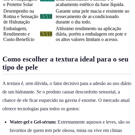
e Protetor Solar
acabamento estético da base líquida.
Desempenho na
Garante uma pele macia e resistente ao
Rotina e Sensação
9.5/10
ressecamento de ar-condicionado
de Hidratação
durante o dia todo.
Embalagem,
Altíssimo rendimento na aplicação
Rendimento e
6.5/10
diária, porém a embalagem em pote e
Custo-Benefício
os altos valores limitam o acesso.
Como escolher a textura ideal para o seu
tipo de pele
A textura é, sem dúvida, o fator decisivo para a adesão ao uso diário
de um hidratante. Se o produto causar desconforto sensorial, a
chance de ele ficar esquecido na gaveta é enorme. O mercado atual
oferece tecnologias para todos os gostos:
Water-gel e Gel-sérum:
Extremamente aquosos e leves, são os
favoritos de quem tem pele oleosa, mista ou vive em climas