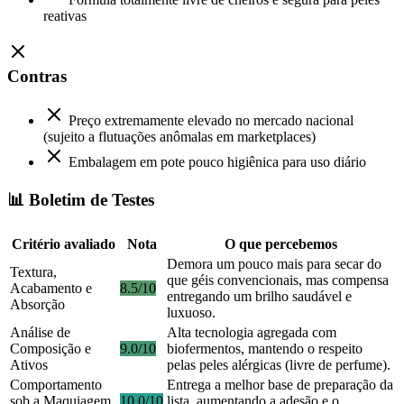
reativas
Contras
Preço extremamente elevado no mercado nacional
(sujeito a flutuações anômalas em marketplaces)
Embalagem em pote pouco higiênica para uso diário
📊 Boletim de Testes
Critério avaliado
Nota
O que percebemos
Demora um pouco mais para secar do
Textura,
que géis convencionais, mas compensa
Acabamento e
8.5/10
entregando um brilho saudável e
Absorção
luxuoso.
Análise de
Alta tecnologia agregada com
Composição e
9.0/10
biofermentos, mantendo o respeito
Ativos
pelas peles alérgicas (livre de perfume).
Comportamento
Entrega a melhor base de preparação da
sob a Maquiagem
10.0/10
lista, aumentando a adesão e o