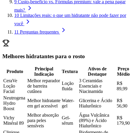
9
Custo-benefício vs. Fórmulas premium: vale a pena pagar
mais?
10
Limitações reais: o que um hidratante não pode fazer por
você
11
Perguntas frequentes
Melhores hidratantes para o rosto
Principal
Ativos de
Preço
Produto
Textura
Indicação
Destaque
Médio
CeraVe
Melhor reparador
3 Ceramidas
Loção
R$
Loção
de barreira
Essenciais e
fluida
89,99
Facial
cutânea
Niacinamida
Neutrogena
Melhor hidratante
Water-
Glicerina e Ácido
R$
Hydro
em gel acessível
gel
Hialurônico
56,90
Boost
Melhor absorção
Água Vulcânica
Vichy
Gel-
R$
para peles
(89%) e Ácido
Minéral 89
sérum
179,90
sensíveis
Hialurônico
Clinique
Biofermento de