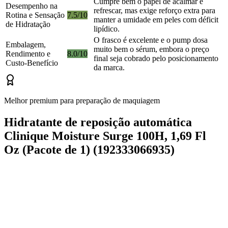
Cumpre bem o papel de acalmar e
Desempenho na
refrescar, mas exige reforço extra para
Rotina e Sensação
7.5/10
manter a umidade em peles com déficit
de Hidratação
lipídico.
O frasco é excelente e o pump dosa
Embalagem,
muito bem o sérum, embora o preço
Rendimento e
8.0/10
final seja cobrado pelo posicionamento
Custo-Benefício
da marca.
Melhor premium para preparação de maquiagem
Hidratante de reposição automática
Clinique Moisture Surge 100H, 1,69 Fl
Oz (Pacote de 1) (192333066935)