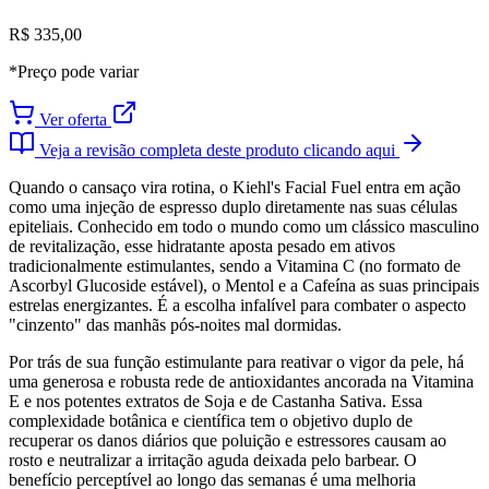
R$ 335,00
*Preço pode variar
Ver oferta
Veja a revisão completa deste produto clicando aqui
Quando o cansaço vira rotina, o Kiehl's Facial Fuel entra em ação
como uma injeção de espresso duplo diretamente nas suas células
epiteliais. Conhecido em todo o mundo como um clássico masculino
de revitalização, esse hidratante aposta pesado em ativos
tradicionalmente estimulantes, sendo a Vitamina C (no formato de
Ascorbyl Glucoside estável), o Mentol e a Cafeína as suas principais
estrelas energizantes. É a escolha infalível para combater o aspecto
"cinzento" das manhãs pós-noites mal dormidas.
Por trás de sua função estimulante para reativar o vigor da pele, há
uma generosa e robusta rede de antioxidantes ancorada na Vitamina
E e nos potentes extratos de Soja e de Castanha Sativa. Essa
complexidade botânica e científica tem o objetivo duplo de
recuperar os danos diários que poluição e estressores causam ao
rosto e neutralizar a irritação aguda deixada pelo barbear. O
benefício perceptível ao longo das semanas é uma melhoria