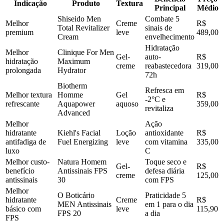
Indicação
Produto
Textura
Principal
Médio
Shiseido Men
Combate 5
Melhor
Creme
R$
Total Revitalizer
sinais de
premium
leve
489,00
Cream
envelhecimento
Hidratação
Melhor
Clinique For Men
Gel-
auto-
R$
hidratação
Maximum
creme
reabastecedora
319,00
prolongada
Hydrator
72h
Biotherm
Refresca em
Melhor textura
Homme
Gel
R$
-2°C e
refrescante
Aquapower
aquoso
359,00
revitaliza
Advanced
Melhor
Ação
hidratante
Kiehl's Facial
Loção
antioxidante
R$
antifadiga de
Fuel Energizing
leve
com vitamina
335,00
luxo
C
Melhor custo-
Natura Homem
Toque seco e
Gel-
R$
benefício
Antissinais FPS
defesa diária
creme
125,00
antissinais
30
com FPS
Melhor
O Boticário
Praticidade 5
hidratante
Creme
R$
MEN Antissinais
em 1 para o dia
básico com
leve
115,90
FPS 20
a dia
FPS