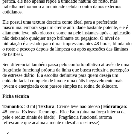
prática, ele não apenas repõe a umidade natural do rosto, mas
trabalha melhorando a imunidade celular contra danos externos
cotidianos.
Ele possui uma textura descrita como ideal para a preferência
masculina: embora seja um creme anti-idade bastante potente, ele é
altamente leve, não oleoso e some na pele instantes após a aplicação,
não deixando qualquer traço brilhante ou pegajoso. O nível de
hidratação é atestado para durar impressionantes 48 horas, blindando
o rosto e pescoço depois da limpeza ou após agressões das lâminas
de barbear.
Seu diferencial também passa pelo conforto olfativo através de uma
fragrância funcional própria da linha que busca reduzir a percepção
de estresse diário. É a escolha definitiva para quem deseja um
cuidado facial completo de luxo e uma cútis inegavelmente mais
jovem e energizada com passos simples na rotina de skincare.
Ficha técnica
Tamanho
: 50 ml |
Textura
: Creme leve não oleoso |
Hidratação
:
48 horas |
Extras
: Tecnologia Rice Bran (atua na força interna da
pele e reduz sinais de idade) | Fragrância funcional (aroma
refrescante que acalma a mente e desafia o estresse)