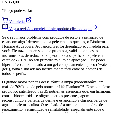
R$ 359,00
*Preço pode variar
Ver oferta
Veja a revisão completa deste produto clicando aqui
Se o seu maior problema com produtos de rosto é a sensação de
estar com algo "derretendo" na pele em dias quentes, o Biotherm
Homme Aquapower Advanced Gel foi desenhado sob medida para
você. Ele traz a impressionante promessa, validada em testes
instrumentais, de reduzir a temperatura da superfície da pele em
cerca de -2,1 °C no seu primeiro minuto de aplicação. Este poder
hiper-refrescante, atrelado a um gel completamente aquoso ("water-
gel"), torna a sua adesão incrivelmente fácil entre os homens de
todos os perfis.
O grande motor por trás dessa fórmula limpa (biodegradável em
mais de 70%) atende pelo nome de Life Plankton™. Esse complexo
probiótico patenteado traz 35 nutrientes essenciais que, em harmonia
com as bioceramidas e oligoelementos presentes, agem
reconstruindo a barreira da derme e estancando a clássica perda de
água da pele masculina. O resultado é a melhora em quadros de
repuxamento, vermelhidão e sensibilidade, especialmente após o