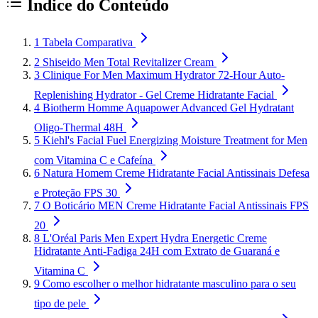
Índice do Conteúdo
1
Tabela Comparativa
2
Shiseido Men Total Revitalizer Cream
3
Clinique For Men Maximum Hydrator 72-Hour Auto-
Replenishing Hydrator - Gel Creme Hidratante Facial
4
Biotherm Homme Aquapower Advanced Gel Hydratant
Oligo-Thermal 48H
5
Kiehl's Facial Fuel Energizing Moisture Treatment for Men
com Vitamina C e Cafeína
6
Natura Homem Creme Hidratante Facial Antissinais Defesa
e Proteção FPS 30
7
O Boticário MEN Creme Hidratante Facial Antissinais FPS
20
8
L'Oréal Paris Men Expert Hydra Energetic Creme
Hidratante Anti-Fadiga 24H com Extrato de Guaraná e
Vitamina C
9
Como escolher o melhor hidratante masculino para o seu
tipo de pele