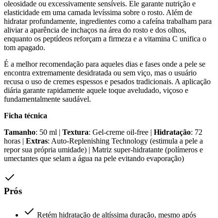
oleosidade ou excessivamente sensíveis. Ele garante nutrição e
elasticidade em uma camada levíssima sobre o rosto. Além de
hidratar profundamente, ingredientes como a cafeína trabalham para
aliviar a aparência de inchaços na área do rosto e dos olhos,
enquanto os peptídeos reforçam a firmeza e a vitamina C unifica o
tom apagado.
É a melhor recomendação para aqueles dias e fases onde a pele se
encontra extremamente desidratada ou sem viço, mas o usuário
recusa o uso de cremes espessos e pesados tradicionais. A aplicação
diária garante rapidamente aquele toque aveludado, viçoso e
fundamentalmente saudável.
Ficha técnica
Tamanho
: 50 ml |
Textura
: Gel-creme oil-free |
Hidratação
: 72
horas |
Extras
: Auto-Replenishing Technology (estimula a pele a
repor sua própria umidade) | Matriz super-hidratante (polímeros e
umectantes que selam a água na pele evitando evaporação)
Prós
Retém hidratação de altíssima duração, mesmo após