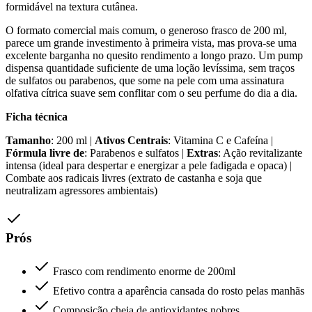
formidável na textura cutânea.
O formato comercial mais comum, o generoso frasco de 200 ml,
parece um grande investimento à primeira vista, mas prova-se uma
excelente barganha no quesito rendimento a longo prazo. Um pump
dispensa quantidade suficiente de uma loção levíssima, sem traços
de sulfatos ou parabenos, que some na pele com uma assinatura
olfativa cítrica suave sem conflitar com o seu perfume do dia a dia.
Ficha técnica
Tamanho
: 200 ml |
Ativos Centrais
: Vitamina C e Cafeína |
Fórmula livre de
: Parabenos e sulfatos |
Extras
: Ação revitalizante
intensa (ideal para despertar e energizar a pele fadigada e opaca) |
Combate aos radicais livres (extrato de castanha e soja que
neutralizam agressores ambientais)
Prós
Frasco com rendimento enorme de 200ml
Efetivo contra a aparência cansada do rosto pelas manhãs
Composição cheia de antioxidantes nobres