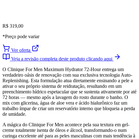
R$ 319,00
*Preço pode variar
Ver oferta
Veja a revisão completa deste produto clicando aqui
O Clinique For Men Maximum Hydrator 72-Hour entrega um
verdadeiro oásis de renovação com sua exclusiva tecnologia Auto-
Replenishing. Esta formulação atua diretamente ensinando a pele a
ativar o seu próprio sistema de reidratação, resultando em um
preenchimento hídrico espetacular que se sustenta ativamente por até
72 horas — mesmo após a lavagem do rosto durante o banho. O
mix com glicerina, água de aloe vera e ácido hialurônico faz um
trabalho ímpar de criar um reservatório interno que bloqueia a perda
de umidade.
A mágica do Clinique For Men acontece pela sua textura em gel-
creme totalmente isenta de óleos e álcool, transformando-o num
curinga excelente até para as peles masculinas com mais tendência à