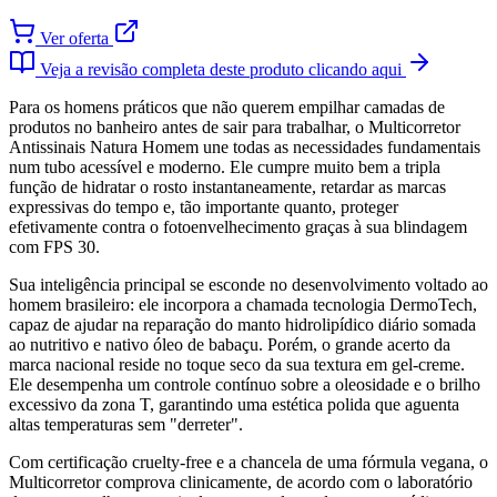
Ver oferta
Veja a revisão completa deste produto clicando aqui
Para os homens práticos que não querem empilhar camadas de
produtos no banheiro antes de sair para trabalhar, o Multicorretor
Antissinais Natura Homem une todas as necessidades fundamentais
num tubo acessível e moderno. Ele cumpre muito bem a tripla
função de hidratar o rosto instantaneamente, retardar as marcas
expressivas do tempo e, tão importante quanto, proteger
efetivamente contra o fotoenvelhecimento graças à sua blindagem
com FPS 30.
Sua inteligência principal se esconde no desenvolvimento voltado ao
homem brasileiro: ele incorpora a chamada tecnologia DermoTech,
capaz de ajudar na reparação do manto hidrolipídico diário somada
ao nutritivo e nativo óleo de babaçu. Porém, o grande acerto da
marca nacional reside no toque seco da sua textura em gel-creme.
Ele desempenha um controle contínuo sobre a oleosidade e o brilho
excessivo da zona T, garantindo uma estética polida que aguenta
altas temperaturas sem "derreter".
Com certificação cruelty-free e a chancela de uma fórmula vegana, o
Multicorretor comprova clinicamente, de acordo com o laboratório