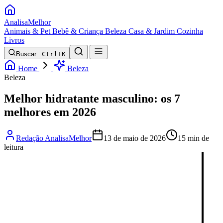
Analisa
Melhor
Animais & Pet
Bebê & Criança
Beleza
Casa & Jardim
Cozinha
Livros
Buscar...
Ctrl+K
Home
Beleza
Beleza
Melhor hidratante masculino: os 7
melhores em 2026
Redação AnalisaMelhor
13 de maio de 2026
15 min de
leitura