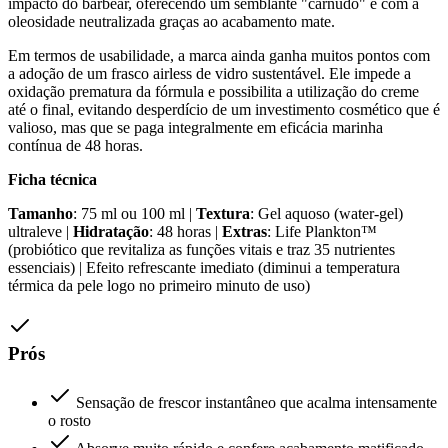
impacto do barbear, oferecendo um semblante "carnudo" e com a
oleosidade neutralizada graças ao acabamento mate.
Em termos de usabilidade, a marca ainda ganha muitos pontos com
a adoção de um frasco airless de vidro sustentável. Ele impede a
oxidação prematura da fórmula e possibilita a utilização do creme
até o final, evitando desperdício de um investimento cosmético que é
valioso, mas que se paga integralmente em eficácia marinha
contínua de 48 horas.
Ficha técnica
Tamanho
: 75 ml ou 100 ml |
Textura
: Gel aquoso (water-gel)
ultraleve |
Hidratação
: 48 horas |
Extras
: Life Plankton™
(probiótico que revitaliza as funções vitais e traz 35 nutrientes
essenciais) | Efeito refrescante imediato (diminui a temperatura
térmica da pele logo no primeiro minuto de uso)
Prós
Sensação de frescor instantâneo que acalma intensamente
o rosto