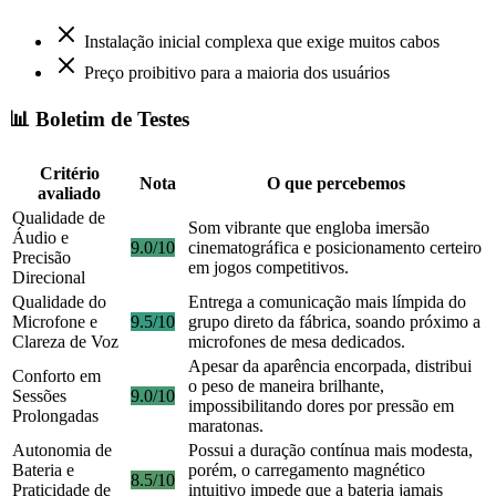
Instalação inicial complexa que exige muitos cabos
Preço proibitivo para a maioria dos usuários
📊 Boletim de Testes
Critério
Nota
O que percebemos
avaliado
Qualidade de
Som vibrante que engloba imersão
Áudio e
9.0/10
cinematográfica e posicionamento certeiro
Precisão
em jogos competitivos.
Direcional
Qualidade do
Entrega a comunicação mais límpida do
Microfone e
9.5/10
grupo direto da fábrica, soando próximo a
Clareza de Voz
microfones de mesa dedicados.
Apesar da aparência encorpada, distribui
Conforto em
o peso de maneira brilhante,
Sessões
9.0/10
impossibilitando dores por pressão em
Prolongadas
maratonas.
Autonomia de
Possui a duração contínua mais modesta,
Bateria e
porém, o carregamento magnético
8.5/10
Praticidade de
intuitivo impede que a bateria jamais