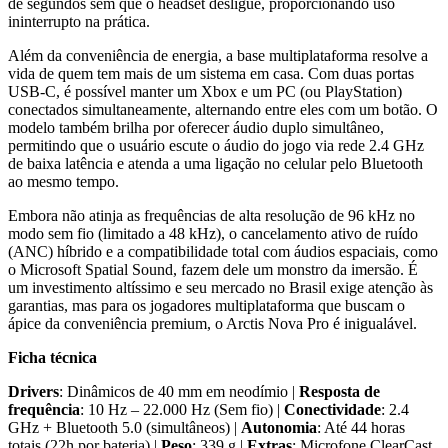
de segundos sem que o headset desligue, proporcionando uso
ininterrupto na prática.
Além da conveniência de energia, a base multiplataforma resolve a
vida de quem tem mais de um sistema em casa. Com duas portas
USB-C, é possível manter um Xbox e um PC (ou PlayStation)
conectados simultaneamente, alternando entre eles com um botão. O
modelo também brilha por oferecer áudio duplo simultâneo,
permitindo que o usuário escute o áudio do jogo via rede 2.4 GHz
de baixa latência e atenda a uma ligação no celular pelo Bluetooth
ao mesmo tempo.
Embora não atinja as frequências de alta resolução de 96 kHz no
modo sem fio (limitado a 48 kHz), o cancelamento ativo de ruído
(ANC) híbrido e a compatibilidade total com áudios espaciais, como
o Microsoft Spatial Sound, fazem dele um monstro da imersão. É
um investimento altíssimo e seu mercado no Brasil exige atenção às
garantias, mas para os jogadores multiplataforma que buscam o
ápice da conveniência premium, o Arctis Nova Pro é inigualável.
Ficha técnica
Drivers
: Dinâmicos de 40 mm em neodímio |
Resposta de
frequência
: 10 Hz – 22.000 Hz (Sem fio) |
Conectividade
: 2.4
GHz + Bluetooth 5.0 (simultâneos) |
Autonomia
: Até 44 horas
totais (22h por bateria) |
Peso
: 339 g |
Extras
: Microfone ClearCast