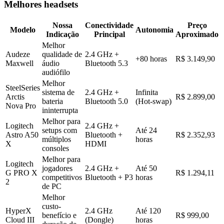
Melhores headsets
Nossa
Conectividade
Preço
Modelo
Autonomia
Indicação
Principal
Aproximado
Melhor
Audeze
qualidade de
2.4 GHz +
+80 horas
R$ 3.149,90
Maxwell
áudio
Bluetooth 5.3
audiófilo
Melhor
SteelSeries
sistema de
2.4 GHz +
Infinita
Arctis
R$ 2.899,00
bateria
Bluetooth 5.0
(Hot-swap)
Nova Pro
ininterrupta
Melhor para
Logitech
2.4 GHz +
setups com
Até 24
Astro A50
Bluetooth +
R$ 2.352,93
múltiplos
horas
X
HDMI
consoles
Melhor para
Logitech
jogadores
2.4 GHz +
Até 50
G PRO X
R$ 1.294,11
competitivos
Bluetooth + P3
horas
2
de PC
Melhor
custo-
HyperX
2.4 GHz
Até 120
benefício e
R$ 999,00
Cloud III
(Dongle)
horas