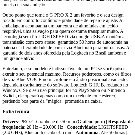
preciso na sua audição.
Outro ponto que torna o G PRO X 2 um favorito é o seu design
focado em conforto contínuo e praticidade de reparo e ajuste. A
embalagem acompanha um par extra de almofadas em tecido
respirável, uma salvação para quem costuma transpirar muito. A
tecnologia sem fio LIGHTSPEED via dongle USB-A mantém a
transmissão com zero atraso, garantindo 50 horas de autonomia na
bateria e a flexibilidade de parear via Bluetooth para outros usos. A
garantia de dois anos oferecida pela Logitech no Brasil também é
um grande alívio.
Entretanto, esse modelo é indissociável de um PC se você quiser
extrair o seu potencial máximo. Recursos poderosos, como os filtros
de voz Blue VO!CE no microfone e o áudio posicional avançado,
dependem estritamente do software Logitech G HUB, rodando no
Windows. Se o seu uso principal for no PlayStation ou Nintendo
Switch, ele operará apenas como um excelente fone estéreo,
perdendo boa parte da "mágica" prometida na caixa.
Ficha técnica
Drivers
: PRO-G Graphene de 50 mm (Grafeno puro) |
Resposta de
frequência
: 20 Hz – 20.000 Hz |
Conectividade
: LIGHTSPEED
(2.4 GHz), Bluetooth e cabo 3.5 mm |
Autonomia
: Até 50 horas |