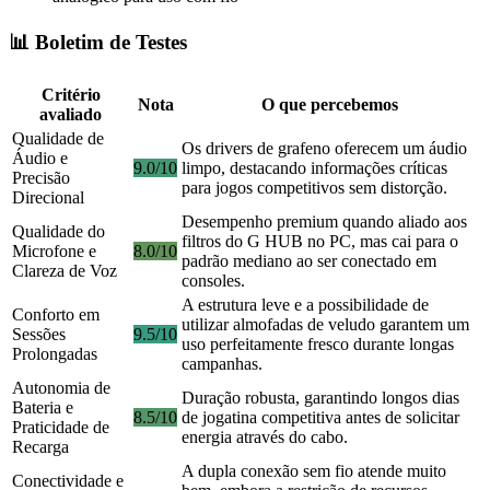
📊 Boletim de Testes
Critério
Nota
O que percebemos
avaliado
Qualidade de
Os drivers de grafeno oferecem um áudio
Áudio e
9.0/10
limpo, destacando informações críticas
Precisão
para jogos competitivos sem distorção.
Direcional
Desempenho premium quando aliado aos
Qualidade do
filtros do G HUB no PC, mas cai para o
Microfone e
8.0/10
padrão mediano ao ser conectado em
Clareza de Voz
consoles.
A estrutura leve e a possibilidade de
Conforto em
utilizar almofadas de veludo garantem um
Sessões
9.5/10
uso perfeitamente fresco durante longas
Prolongadas
campanhas.
Autonomia de
Duração robusta, garantindo longos dias
Bateria e
8.5/10
de jogatina competitiva antes de solicitar
Praticidade de
energia através do cabo.
Recarga
A dupla conexão sem fio atende muito
Conectividade e