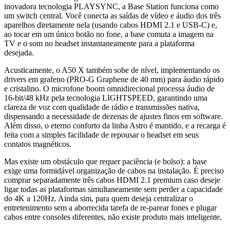
inovadora tecnologia PLAYSYNC, a Base Station funciona como
um switch central. Você conecta as saídas de vídeo e áudio dos três
aparelhos diretamente nela (usando cabos HDMI 2.1 e USB-C) e,
ao tocar em um único botão no fone, a base comuta a imagem na
TV e o som no headset instantaneamente para a plataforma
desejada.
Acusticamente, o A50 X também sobe de nível, implementando os
drivers em grafeno (PRO-G Graphene de 40 mm) para áudio rápido
e cristalino. O microfone boom omnidirecional processa áudio de
16-bit/48 kHz pela tecnologia LIGHTSPEED, garantindo uma
clareza de voz com qualidade de rádio e transmissões nativa,
dispensando a necessidade de dezenas de ajustes finos em software.
Além disso, o eterno conforto da linha Astro é mantido, e a recarga é
feita com a simples facilidade de repousar o headset em seus
contatos magnéticos.
Mas existe um obstáculo que requer paciência (e bolso): a base
exige uma formidável organização de cabos na instalação. É preciso
comprar separadamente três cabos HDMI 2.1 premium caso deseje
ligar todas as plataformas simultaneamente sem perder a capacidade
do 4K a 120Hz. Ainda sim, para quem deseja centralizar o
entretenimento sem a aborrecida tarefa de re-parear fones e plugar
cabos entre consoles diferentes, não existe produto mais inteligente.