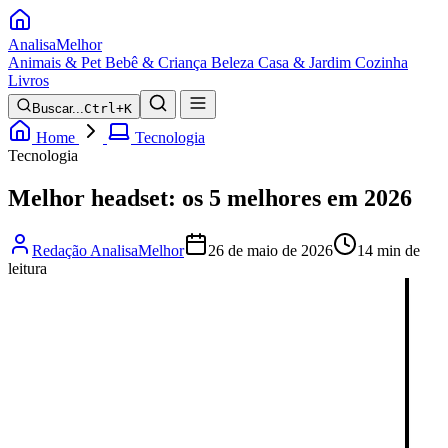
Analisa
Melhor
Animais & Pet
Bebê & Criança
Beleza
Casa & Jardim
Cozinha
Livros
Buscar...
Ctrl+K
Home
Tecnologia
Tecnologia
Melhor headset: os 5 melhores em 2026
Redação AnalisaMelhor
26 de maio de 2026
14 min de
leitura