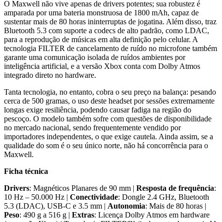
O Maxwell não vive apenas de drivers potentes; sua robustez é
amparada por uma bateria monstruosa de 1800 mAh, capaz de
sustentar mais de 80 horas ininterruptas de jogatina. Além disso, traz
Bluetooth 5.3 com suporte a codecs de alto padrão, como LDAC,
para a reprodução de músicas em alta definição pelo celular. A
tecnologia FILTER de cancelamento de ruído no microfone também
garante uma comunicação isolada de ruídos ambientes por
inteligência artificial, e a versão Xbox conta com Dolby Atmos
integrado direto no hardware.
Tanta tecnologia, no entanto, cobra o seu preço na balança: pesando
cerca de 500 gramas, o uso deste headset por sessões extremamente
longas exige resiliência, podendo causar fadiga na região do
pescoço. O modelo também sofre com questões de disponibilidade
no mercado nacional, sendo frequentemente vendido por
importadores independentes, o que exige cautela. Ainda assim, se a
qualidade do som é o seu único norte, não há concorrência para o
Maxwell.
Ficha técnica
Drivers
: Magnéticos Planares de 90 mm |
Resposta de frequência
:
10 Hz – 50.000 Hz |
Conectividade
: Dongle 2.4 GHz, Bluetooth
5.3 (LDAC), USB-C e 3.5 mm |
Autonomia
: Mais de 80 horas |
Peso
: 490 g a 516 g |
Extras
: Licença Dolby Atmos em hardware