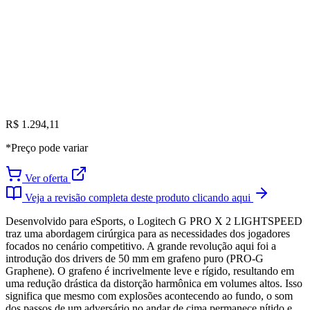
R$ 1.294,11
*Preço pode variar
Ver oferta
Veja a revisão completa deste produto clicando aqui
Desenvolvido para eSports, o Logitech G PRO X 2 LIGHTSPEED
traz uma abordagem cirúrgica para as necessidades dos jogadores
focados no cenário competitivo. A grande revolução aqui foi a
introdução dos drivers de 50 mm em grafeno puro (PRO-G
Graphene). O grafeno é incrivelmente leve e rígido, resultando em
uma redução drástica da distorção harmônica em volumes altos. Isso
significa que mesmo com explosões acontecendo ao fundo, o som
dos passos de um adversário no andar de cima permanece nítido e