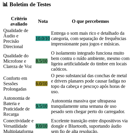
📊 Boletim de Testes
Critério
Nota
O que percebemos
avaliado
Qualidade de
Entrega o som mais rico e detalhado da
Áudio e
10.0/10
categoria, com separação de frequências
Precisão
impressionante para jogos e músicas.
Direcional
O isolamento integrado funciona muito
Qualidade do
bem contra o ruído ambiente, mesmo com
Microfone e
8.5/10
ligeira artificialidade do timbre em locais
Clareza de Voz
caóticos.
O peso substancial das conchas de metal
Conforto em
e drivers planares pode causar fadiga no
Sessões
6.0/10
topo da cabeça e pescoço após horas de
Prolongadas
uso.
Autonomia de
Autonomia massiva que ultrapassa
Bateria e
9.5/10
tranquilamente uma semana de uso
Praticidade de
pesado sem chegar perto do carregador.
Recarga
Conectividade e
Excelente transição entre dispositivos via
Versatilidade
9.0/10
dongle e Bluetooth, suportando áudio
Multiplataforma
sem fio de alta resolução.