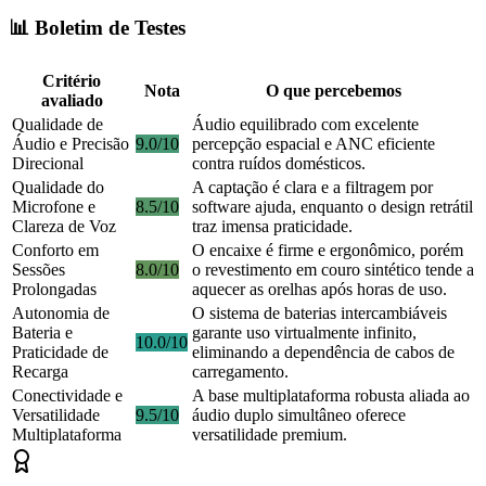
📊 Boletim de Testes
Critério
Nota
O que percebemos
avaliado
Qualidade de
Áudio equilibrado com excelente
Áudio e Precisão
9.0/10
percepção espacial e ANC eficiente
Direcional
contra ruídos domésticos.
Qualidade do
A captação é clara e a filtragem por
Microfone e
8.5/10
software ajuda, enquanto o design retrátil
Clareza de Voz
traz imensa praticidade.
Conforto em
O encaixe é firme e ergonômico, porém
Sessões
8.0/10
o revestimento em couro sintético tende a
Prolongadas
aquecer as orelhas após horas de uso.
Autonomia de
O sistema de baterias intercambiáveis
Bateria e
garante uso virtualmente infinito,
10.0/10
Praticidade de
eliminando a dependência de cabos de
Recarga
carregamento.
Conectividade e
A base multiplataforma robusta aliada ao
Versatilidade
9.5/10
áudio duplo simultâneo oferece
Multiplataforma
versatilidade premium.