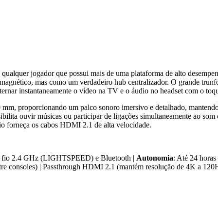
quer jogador que possui mais de uma plataforma de alto desempenho 
or magnético, mas como um verdadeiro hub centralizador. O grande tr
lternar instantaneamente o vídeo na TV e o áudio no headset com o toqu
 mm, proporcionando um palco sonoro imersivo e detalhado, mantendo 
sibilita ouvir músicas ou participar de ligações simultaneamente ao so
o forneça os cabos HDMI 2.1 de alta velocidade.
 fio 2.4 GHz (LIGHTSPEED) e Bluetooth |
Autonomia
: Até 24 horas
ntre consoles) | Passthrough HDMI 2.1 (mantém resolução de 4K a 