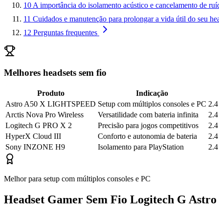
10
A importância do isolamento acústico e cancelamento de r
11
Cuidados e manutenção para prolongar a vida útil do seu he
12
Perguntas frequentes
Melhores headsets sem fio
Produto
Indicação
Astro A50 X LIGHTSPEED
Setup com múltiplos consoles e PC
2.4
Arctis Nova Pro Wireless
Versatilidade com bateria infinita
2.4
Logitech G PRO X 2
Precisão para jogos competitivos
2.4
HyperX Cloud III
Conforto e autonomia de bateria
2.
Sony INZONE H9
Isolamento para PlayStation
2.4
Melhor para setup com múltiplos consoles e PC
Headset Gamer Sem Fio Logitech G Ast