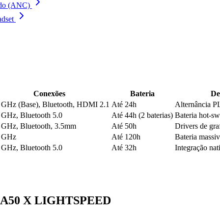
uído (ANC)
adset
Conexões
Bateria
De
 GHz (Base), Bluetooth, HDMI 2.1
Até 24h
Alternância 
 GHz, Bluetooth 5.0
Até 44h (2 baterias)
Bateria hot-s
 GHz, Bluetooth, 3.5mm
Até 50h
Drivers de gr
4 GHz
Até 120h
Bateria massi
 GHz, Bluetooth 5.0
Até 32h
Integração na
ro A50 X LIGHTSPEED