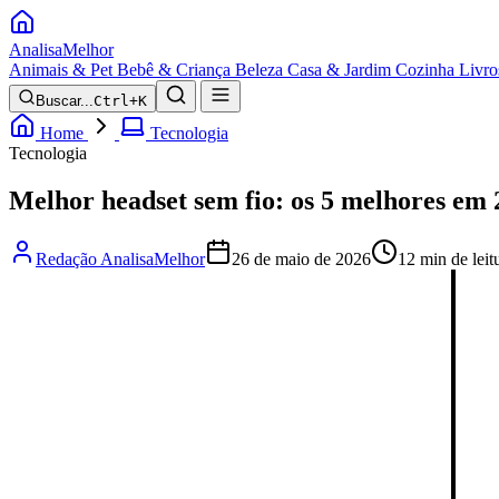
Analisa
Melhor
Animais & Pet
Bebê & Criança
Beleza
Casa & Jardim
Cozinha
Livro
Buscar...
Ctrl+K
Home
Tecnologia
Tecnologia
Melhor headset sem fio: os 5 melhores em
Redação AnalisaMelhor
26 de maio de 2026
12 min de leit