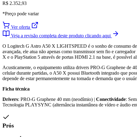
R$ 2.352,93
*Preço pode variar
Ver oferta
Veja a revisão completa deste produto clicando aqui
O Logitech G Astro A50 X LIGHTSPEED é o sonho de consumo de qual
avançada, ele atua não apenas como transmissor sem fio e carregad
X e o PlayStation 5 através de portas HDMI 2.1 na base, é possível a
Acusticamente, o equipamento utiliza drivers PRO-G Graphene de 40
celular durante partidas, o A50 X possui Bluetooth integrado que pos
depende de estar permanentemente na tomada e demanda que o usuári
Ficha técnica
Drivers
: PRO-G Graphene 40 mm (neodímio) |
Conectividade
: Sem
Tecnologia PLAYSYNC (alternância instantânea de vídeo e áudio e
Prós