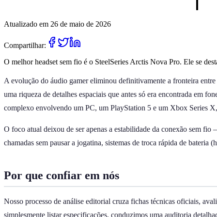
Atualizado em 26 de maio de 2026
Compartilhar:
O melhor headset sem fio é o SteelSeries Arctis Nova Pro. Ele se desta
A evolução do áudio gamer eliminou definitivamente a fronteira entr
uma riqueza de detalhes espaciais que antes só era encontrada em fon
complexo envolvendo um PC, um PlayStation 5 e um Xbox Series X, o
O foco atual deixou de ser apenas a estabilidade da conexão sem fi
chamadas sem pausar a jogatina, sistemas de troca rápida de bateria 
Por que confiar em nós
Nosso processo de análise editorial cruza fichas técnicas oficiais, a
simplesmente listar especificações, conduzimos uma auditoria detalha