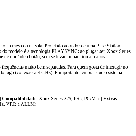
na mesa ou na sala. Projetado ao redor de uma Base Station
unfo do modelo é a tecnologia PLAYSYNC: ao plugar seu Xbox Series
e de um único botão, sem se levantar para trocar cabos.
frequências muito bem separadas. Para quem gosta de interagir no
m do jogo (conexão 2.4 GHz). É importante lembrar que o sistema
 |
Compatibilidade
: Xbox Series X/S, PS5, PC/Mac |
Extras
:
120Hz, VRR e ALLM)