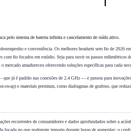
ca pelo sistema de bateria infinita e cancelamento de ruído ativo.
e desempenho e conveniência. Os melhores headsets sem fio de 2026 ent
es com fio focados em estúdio. Seja para ouvir os passos milimétricos 
 mercado amadureceu oferecendo soluções específicas para cada neces
o — que já é padrão nas conexões de 2.4 GHz — e passou para inovaçõe
(hot-swap) e materiais premium, como diafragmas de grafeno, que reduz
valiações recorrentes de consumidores e dados aprofundados sobre a acú
da focada no que realmente importa durante horas de gameplay: o confo