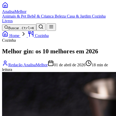
Analisa
Melhor
Animais & Pet
Bebê & Criança
Beleza
Casa & Jardim
Cozinha
Livros
Buscar...
Ctrl+K
Home
Cozinha
Cozinha
Melhor gin: os 10 melhores em 2026
Redação AnalisaMelhor
01 de abril de 2026
18 min de
leitura