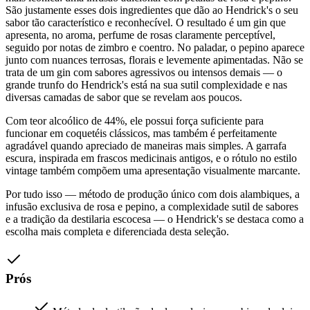
São justamente esses dois ingredientes que dão ao Hendrick's o seu
sabor tão característico e reconhecível. O resultado é um gin que
apresenta, no aroma, perfume de rosas claramente perceptível,
seguido por notas de zimbro e coentro. No paladar, o pepino aparece
junto com nuances terrosas, florais e levemente apimentadas. Não se
trata de um gin com sabores agressivos ou intensos demais — o
grande trunfo do Hendrick's está na sua sutil complexidade e nas
diversas camadas de sabor que se revelam aos poucos.
Com teor alcoólico de 44%, ele possui força suficiente para
funcionar em coquetéis clássicos, mas também é perfeitamente
agradável quando apreciado de maneiras mais simples. A garrafa
escura, inspirada em frascos medicinais antigos, e o rótulo no estilo
vintage também compõem uma apresentação visualmente marcante.
Por tudo isso — método de produção único com dois alambiques, a
infusão exclusiva de rosa e pepino, a complexidade sutil de sabores
e a tradição da destilaria escocesa — o Hendrick's se destaca como a
escolha mais completa e diferenciada desta seleção.
Prós