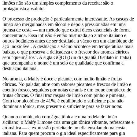
limões não são um simples complemento da receita: são o
protagonista absoluto.
O processo de produção é particularmente interessante. As cascas de
limão são mergulhadas em álcool e depois pressionadas em uma
prensa de cesta — um método que extrai óleos essenciais de forma
concentrada. Essa infusão é então misturada ao zimbro italiano e
outros botânicos antes de ser destilada a vácuo em um alambique de
aço inoxidável. A destilação a vácuo acontece em temperaturas mais
baixas, o que preserva a delicadeza e o frescor dos aromas cítricos
sem "queimá-los". A sigla GQDI (Gin di Qualità Distilato in Italia)
que acompanha o nome é um selo de qualidade que confirma a
destilação italiana.
No aroma, o Malfy é doce e picante, com muito limão e frutas
cítricas. No paladar, abre com sabores picantes e frescos de limão e
coentro fresco, seguidos por notas de anis e um toque complexo de
frutas cítricas. O final traz raspas de limão com pinho e pimenta.
Com teor alcoólico de 41%, é equilibrado o suficiente para não
dominar a tônica, mas presente o suficiente para se fazer notar.
Quando combinado com água tônica e uma rodela de limão
siciliano, o Malfy Limone cria uma gin tônica vibrante, refrescante e
aromática — a expressão perfeita de um dia ensolarado na costa
italiana. Para quem procura o gin ideal especificamente para gin