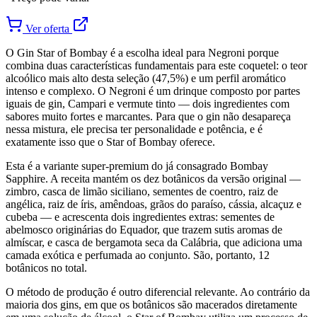
Ver oferta
O Gin Star of Bombay é a escolha ideal para Negroni porque
combina duas características fundamentais para este coquetel: o teor
alcoólico mais alto desta seleção (47,5%) e um perfil aromático
intenso e complexo. O Negroni é um drinque composto por partes
iguais de gin, Campari e vermute tinto — dois ingredientes com
sabores muito fortes e marcantes. Para que o gin não desapareça
nessa mistura, ele precisa ter personalidade e potência, e é
exatamente isso que o Star of Bombay oferece.
Esta é a variante super-premium do já consagrado Bombay
Sapphire. A receita mantém os dez botânicos da versão original —
zimbro, casca de limão siciliano, sementes de coentro, raiz de
angélica, raiz de íris, amêndoas, grãos do paraíso, cássia, alcaçuz e
cubeba — e acrescenta dois ingredientes extras: sementes de
abelmosco originárias do Equador, que trazem sutis aromas de
almíscar, e casca de bergamota seca da Calábria, que adiciona uma
camada exótica e perfumada ao conjunto. São, portanto, 12
botânicos no total.
O método de produção é outro diferencial relevante. Ao contrário da
maioria dos gins, em que os botânicos são macerados diretamente