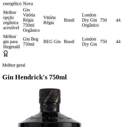
energético
Nova
Gin
Melhor
Vitória
London
opção
Vitória
Régia
Brasil
Dry Gin
750
44
orgânica
Régia
750ml
Orgânico
acessível
Orgânico
Melhor
Gin Beg
London
gin para
BEG Gin
Brasil
750
44
750ml
Dry Gin
fitzgerald
Melhor geral
Gin Hendrick's 750ml