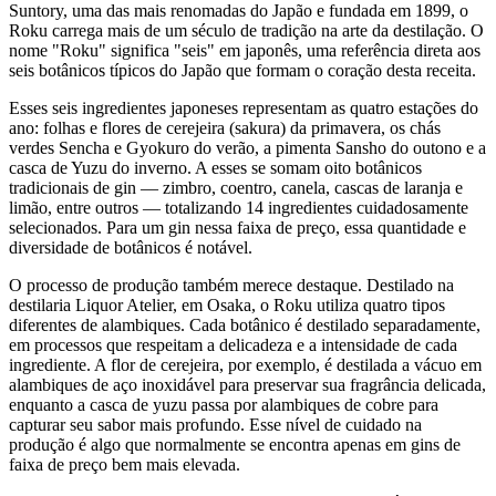
Suntory, uma das mais renomadas do Japão e fundada em 1899, o
Roku carrega mais de um século de tradição na arte da destilação. O
nome "Roku" significa "seis" em japonês, uma referência direta aos
seis botânicos típicos do Japão que formam o coração desta receita.
Esses seis ingredientes japoneses representam as quatro estações do
ano: folhas e flores de cerejeira (sakura) da primavera, os chás
verdes Sencha e Gyokuro do verão, a pimenta Sansho do outono e a
casca de Yuzu do inverno. A esses se somam oito botânicos
tradicionais de gin — zimbro, coentro, canela, cascas de laranja e
limão, entre outros — totalizando 14 ingredientes cuidadosamente
selecionados. Para um gin nessa faixa de preço, essa quantidade e
diversidade de botânicos é notável.
O processo de produção também merece destaque. Destilado na
destilaria Liquor Atelier, em Osaka, o Roku utiliza quatro tipos
diferentes de alambiques. Cada botânico é destilado separadamente,
em processos que respeitam a delicadeza e a intensidade de cada
ingrediente. A flor de cerejeira, por exemplo, é destilada a vácuo em
alambiques de aço inoxidável para preservar sua fragrância delicada,
enquanto a casca de yuzu passa por alambiques de cobre para
capturar seu sabor mais profundo. Esse nível de cuidado na
produção é algo que normalmente se encontra apenas em gins de
faixa de preço bem mais elevada.