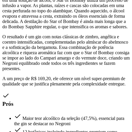
em uma solução de álcool, o Star of Bombay utiliza um processo de
infusão a vapor. As plantas, raízes e cascas são colocadas em uma
cesta perfurada no topo do alambique. Quando aquecido, o álcool
evapora e atravessa a cesta, extraindo os óleos essenciais de forma
delicada. A destilação do Star of Bombay é ainda mais longa que a
do Bombay Sapphire regular, o que intensifica os aromas e sabores.
O resultado é um gin com notas clássicas de zimbro, angélica e
coentro intensificadas, complementadas pelo almíscar do abelmosco
e a sofisticação da bergamota. Essa combinação de potência
alcoólica e riqueza aromática faz com que o Star of Bombay consiga
se impor ao lado do Campari amargo e do vermute doce, criando um
Negroni equilibrado onde todos os três ingredientes se fazem
presentes.
A um preço de R$ 169,20, ele oferece um nível super-premium de
qualidade que se justifica plenamente pela complexidade entregue.
Prós
Maior teor alcoólico da seleção (47,5%), essencial para
the gin se destacar no Negroni
12 botânicos incluindo ingredientes premium como