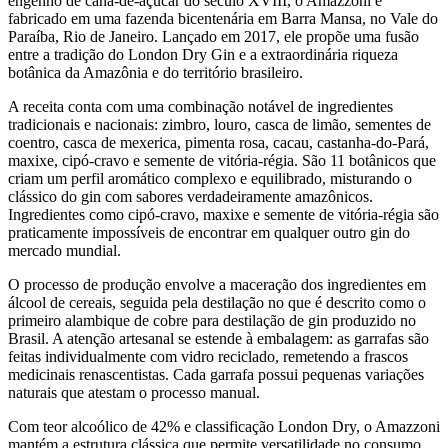
engenho de cana-de-açúcar do século XVIII, o Amazzoni é
fabricado em uma fazenda bicentenária em Barra Mansa, no Vale do
Paraíba, Rio de Janeiro. Lançado em 2017, ele propõe uma fusão
entre a tradição do London Dry Gin e a extraordinária riqueza
botânica da Amazônia e do território brasileiro.
A receita conta com uma combinação notável de ingredientes
tradicionais e nacionais: zimbro, louro, casca de limão, sementes de
coentro, casca de mexerica, pimenta rosa, cacau, castanha-do-Pará,
maxixe, cipó-cravo e semente de vitória-régia. São 11 botânicos que
criam um perfil aromático complexo e equilibrado, misturando o
clássico do gin com sabores verdadeiramente amazônicos.
Ingredientes como cipó-cravo, maxixe e semente de vitória-régia são
praticamente impossíveis de encontrar em qualquer outro gin do
mercado mundial.
O processo de produção envolve a maceração dos ingredientes em
álcool de cereais, seguida pela destilação no que é descrito como o
primeiro alambique de cobre para destilação de gin produzido no
Brasil. A atenção artesanal se estende à embalagem: as garrafas são
feitas individualmente com vidro reciclado, remetendo a frascos
medicinais renascentistas. Cada garrafa possui pequenas variações
naturais que atestam o processo manual.
Com teor alcoólico de 42% e classificação London Dry, o Amazzoni
mantém a estrutura clássica que permite versatilidade no consumo,