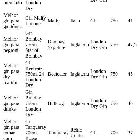
premiado
London
Dry
Melhor
Gin Malfy
gin para
Malfy
Itália
Gin
750
41
Limone
gin tônica
Gin
Melhor
Bombay
Bombay
London
gin para
750ml
Inglaterra
750
47,5
Sapphire
Dry Gin
negroni
Star of
Bombay
Gin
Melhor
Beefeater
gin para
London
750ml 24
Beefeater
Inglaterra
750
45
dry
Dry Gin
London
martini
Dry
Gin
Melhor
Bulldog
London
gin para
750ml
Bulldog
Inglaterra
750
40
Dry Gin
drinks
London
Dry
Melhor
Gin
gin para
Tanqueray
Reino
tomar
700ml
Tanqueray
Gin
700
37
Unido
com
Bossa