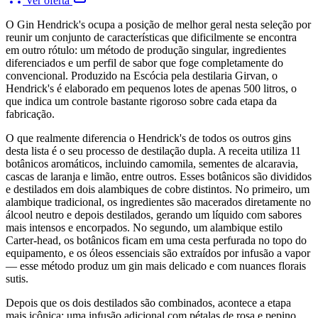
Ver oferta
O Gin Hendrick's ocupa a posição de melhor geral nesta seleção por
reunir um conjunto de características que dificilmente se encontra
em outro rótulo: um método de produção singular, ingredientes
diferenciados e um perfil de sabor que foge completamente do
convencional. Produzido na Escócia pela destilaria Girvan, o
Hendrick's é elaborado em pequenos lotes de apenas 500 litros, o
que indica um controle bastante rigoroso sobre cada etapa da
fabricação.
O que realmente diferencia o Hendrick's de todos os outros gins
desta lista é o seu processo de destilação dupla. A receita utiliza 11
botânicos aromáticos, incluindo camomila, sementes de alcaravia,
cascas de laranja e limão, entre outros. Esses botânicos são divididos
e destilados em dois alambiques de cobre distintos. No primeiro, um
alambique tradicional, os ingredientes são macerados diretamente no
álcool neutro e depois destilados, gerando um líquido com sabores
mais intensos e encorpados. No segundo, um alambique estilo
Carter-head, os botânicos ficam em uma cesta perfurada no topo do
equipamento, e os óleos essenciais são extraídos por infusão a vapor
— esse método produz um gin mais delicado e com nuances florais
sutis.
Depois que os dois destilados são combinados, acontece a etapa
mais icônica: uma infusão adicional com pétalas de rosa e pepino.