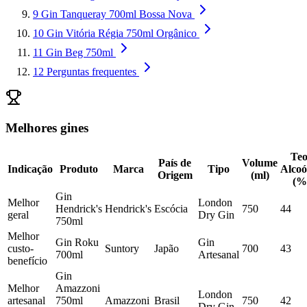
9
Gin Tanqueray 700ml Bossa Nova
10
Gin Vitória Régia 750ml Orgânico
11
Gin Beg 750ml
12
Perguntas frequentes
Melhores gines
Teo
País de
Volume
Indicação
Produto
Marca
Tipo
Alcoó
Origem
(ml)
(%
Gin
Melhor
London
Hendrick's
Hendrick's
Escócia
750
44
geral
Dry Gin
750ml
Melhor
Gin Roku
Gin
custo-
Suntory
Japão
700
43
700ml
Artesanal
benefício
Gin
Melhor
Amazzoni
London
artesanal
750ml
Amazzoni
Brasil
750
42
Dry Gin