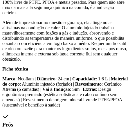
100% livre de PTFE, PFOA e metais pesados. Para quem não abre
mão da mais alta segurança química na comida, é a indicação
certeira.
Além de impressionar no quesito segurança, ela atinge notas
altíssimas na condução de calor. O alumínio injetado trabalha
maravilhosamente com fogões a gás e indução, absorvendo e
distribuindo as temperaturas de maneira uniforme, o que possibilita
cozinhar com eficiência em fogo baixo a médio. Requer um fio sutil
de óleo ou azeite para manter os ingredientes soltos, mas após o uso,
a limpeza interna e externa sob água corrente flui sem qualquer
obstáculo.
Ficha técnica
Marca
: Neoflam |
Diâmetro
: 24 cm |
Capacidade
: 1,6 L |
Material
do corpo
: Alumínio injetado (forjado) |
Revestimento
: Cerâmico
Xtrema (6 camadas) |
Vai à Indução
: Sim |
Extras
: Design
ergonômico premiado (estética sofisticada e cabo contínuo sem
emendas) | Revestimento de origem mineral livre de PTFE/PFOA
(sustentável e benéfico à saúde)
Prós