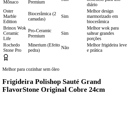
Mônaco
Premium
diário
Oster
Melhor design
Biocerâmica (2
Marble
Sim
marmorizado em
camadas)
Edition
biocerâmica
Brinox Wok
Melhor wok para
Pro-Ceramic
Ceramic
Sim
saltear grandes
Premium
Life
porções
Rochedo
Minerium (Efeito
Melhor frigideira leve
Não
Stone Pro
pedra)
e prática
Melhor para cozinhar sem óleo
Frigideira Polishop Sauté Grand
FlavorStone Original Cobre 24cm