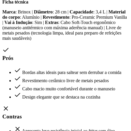
Ficha técnica
Marca
: Brinox |
Diâmetro
: 28 cm |
Capacidade
: 3,4 L |
Material
do corpo
: Alumínio |
Revestimento
: Pro-Ceramic Premium Vanilla
|
Vai à Indução
: Sim |
Extras
: Cabo Soft-Touch ergonômico
(manuseio antitérmico com máxima aderência manual) | Livre de
metais pesados (tecnologia limpa, ideal para preparo de refeições
mais saudáveis)
Prós
Bordas altas ideais para saltear sem derrubar a comida
Revestimento cerâmico livre de metais pesados
Cabo macio muito confortável durante o manuseio
Design elegante que se destaca na cozinha
Contras
Apresenta leve resistência inicial ao fritar sem óleo