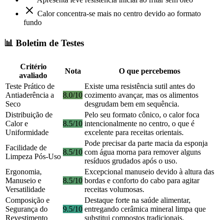
Calor concentra-se mais no centro devido ao formato
fundo
📊 Boletim de Testes
Critério
Nota
O que percebemos
avaliado
Teste Prático de
Existe uma resistência sutil antes do
Antiaderência a
8.0/10
cozimento avançar, mas os alimentos
Seco
desgrudam bem em sequência.
Distribuição de
Pelo seu formato cônico, o calor foca
Calor e
8.5/10
intencionalmente no centro, o que é
Uniformidade
excelente para receitas orientais.
Pode precisar da parte macia da esponja
Facilidade de
8.5/10
com água morna para remover alguns
Limpeza Pós-Uso
resíduos grudados após o uso.
Ergonomia,
Excepcional manuseio devido à altura das
Manuseio e
8.5/10
bordas e conforto do cabo para agitar
Versatilidade
receitas volumosas.
Composição e
Destaque forte na saúde alimentar,
Segurança do
9.5/10
entregando cerâmica mineral limpa que
Revestimento
substitui compostos tradicionais.