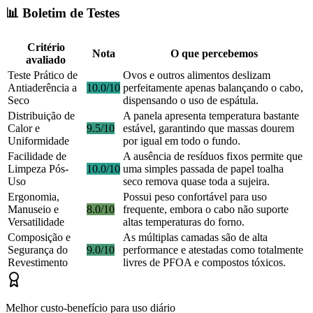
📊 Boletim de Testes
Critério
Nota
O que percebemos
avaliado
Teste Prático de
Ovos e outros alimentos deslizam
Antiaderência a
10.0/10
perfeitamente apenas balançando o cabo,
Seco
dispensando o uso de espátula.
Distribuição de
A panela apresenta temperatura bastante
Calor e
9.5/10
estável, garantindo que massas dourem
Uniformidade
por igual em todo o fundo.
Facilidade de
A ausência de resíduos fixos permite que
Limpeza Pós-
10.0/10
uma simples passada de papel toalha
Uso
seco remova quase toda a sujeira.
Ergonomia,
Possui peso confortável para uso
Manuseio e
8.0/10
frequente, embora o cabo não suporte
Versatilidade
altas temperaturas do forno.
Composição e
As múltiplas camadas são de alta
Segurança do
9.0/10
performance e atestadas como totalmente
Revestimento
livres de PFOA e compostos tóxicos.
Melhor custo-benefício para uso diário