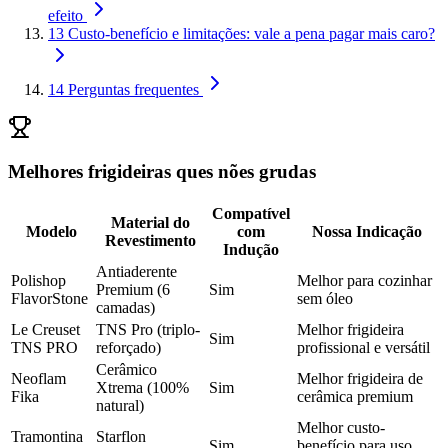
efeito
13
Custo-benefício e limitações: vale a pena pagar mais caro?
14
Perguntas frequentes
Melhores frigideiras ques nões grudas
Compatível
Material do
Modelo
com
Nossa Indicação
Revestimento
Indução
Antiaderente
Polishop
Melhor para cozinhar
Premium (6
Sim
FlavorStone
sem óleo
camadas)
Le Creuset
TNS Pro (triplo-
Melhor frigideira
Sim
TNS PRO
reforçado)
profissional e versátil
Cerâmico
Neoflam
Melhor frigideira de
Xtrema (100%
Sim
Fika
cerâmica premium
natural)
Melhor custo-
Tramontina
Starflon
Sim
benefício para uso