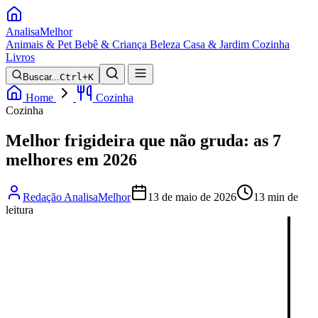
Analisa
Melhor
Animais & Pet
Bebê & Criança
Beleza
Casa & Jardim
Cozinha
Livros
Buscar...
Ctrl+K
Home
Cozinha
Cozinha
Melhor frigideira que não gruda: as 7
melhores em 2026
Redação AnalisaMelhor
13 de maio de 2026
13 min de
leitura