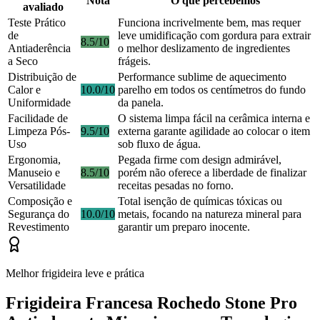
Nota
O que percebemos
avaliado
Teste Prático
Funciona incrivelmente bem, mas requer
de
leve umidificação com gordura para extrair
8.5/10
Antiaderência
o melhor deslizamento de ingredientes
a Seco
frágeis.
Distribuição de
Performance sublime de aquecimento
Calor e
10.0/10
parelho em todos os centímetros do fundo
Uniformidade
da panela.
Facilidade de
O sistema limpa fácil na cerâmica interna e
Limpeza Pós-
9.5/10
externa garante agilidade ao colocar o item
Uso
sob fluxo de água.
Ergonomia,
Pegada firme com design admirável,
Manuseio e
8.5/10
porém não oferece a liberdade de finalizar
Versatilidade
receitas pesadas no forno.
Composição e
Total isenção de químicas tóxicas ou
Segurança do
10.0/10
metais, focando na natureza mineral para
Revestimento
garantir um preparo inocente.
Melhor frigideira leve e prática
Frigideira Francesa Rochedo Stone Pro