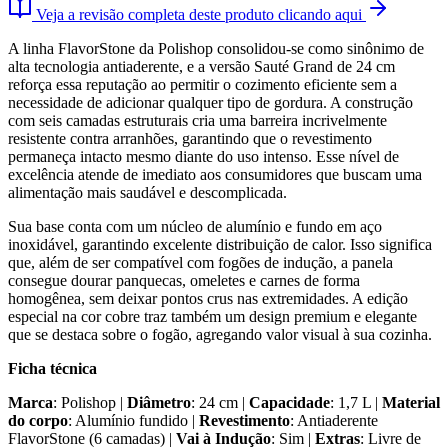
Veja a revisão completa deste produto clicando aqui
A linha FlavorStone da Polishop consolidou-se como sinônimo de
alta tecnologia antiaderente, e a versão Sauté Grand de 24 cm
reforça essa reputação ao permitir o cozimento eficiente sem a
necessidade de adicionar qualquer tipo de gordura. A construção
com seis camadas estruturais cria uma barreira incrivelmente
resistente contra arranhões, garantindo que o revestimento
permaneça intacto mesmo diante do uso intenso. Esse nível de
excelência atende de imediato aos consumidores que buscam uma
alimentação mais saudável e descomplicada.
Sua base conta com um núcleo de alumínio e fundo em aço
inoxidável, garantindo excelente distribuição de calor. Isso significa
que, além de ser compatível com fogões de indução, a panela
consegue dourar panquecas, omeletes e carnes de forma
homogênea, sem deixar pontos crus nas extremidades. A edição
especial na cor cobre traz também um design premium e elegante
que se destaca sobre o fogão, agregando valor visual à sua cozinha.
Ficha técnica
Marca
: Polishop |
Diâmetro
: 24 cm |
Capacidade
: 1,7 L |
Material
do corpo
: Alumínio fundido |
Revestimento
: Antiaderente
FlavorStone (6 camadas) |
Vai à Indução
: Sim |
Extras
: Livre de