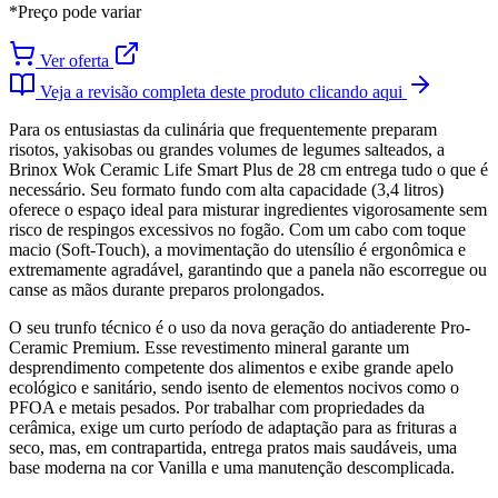
*Preço pode variar
Ver oferta
Veja a revisão completa deste produto clicando aqui
Para os entusiastas da culinária que frequentemente preparam
risotos, yakisobas ou grandes volumes de legumes salteados, a
Brinox Wok Ceramic Life Smart Plus de 28 cm entrega tudo o que é
necessário. Seu formato fundo com alta capacidade (3,4 litros)
oferece o espaço ideal para misturar ingredientes vigorosamente sem
risco de respingos excessivos no fogão. Com um cabo com toque
macio (Soft-Touch), a movimentação do utensílio é ergonômica e
extremamente agradável, garantindo que a panela não escorregue ou
canse as mãos durante preparos prolongados.
O seu trunfo técnico é o uso da nova geração do antiaderente Pro-
Ceramic Premium. Esse revestimento mineral garante um
desprendimento competente dos alimentos e exibe grande apelo
ecológico e sanitário, sendo isento de elementos nocivos como o
PFOA e metais pesados. Por trabalhar com propriedades da
cerâmica, exige um curto período de adaptação para as frituras a
seco, mas, em contrapartida, entrega pratos mais saudáveis, uma
base moderna na cor Vanilla e uma manutenção descomplicada.