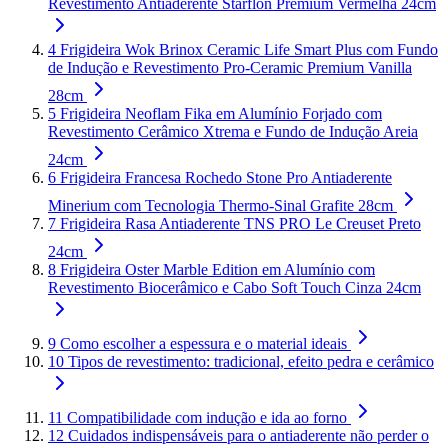
Revestimento Antiaderente Starflon Premium Vermelha 24cm
4
Frigideira Wok Brinox Ceramic Life Smart Plus com Fundo
de Indução e Revestimento Pro-Ceramic Premium Vanilla
28cm
5
Frigideira Neoflam Fika em Alumínio Forjado com
Revestimento Cerâmico Xtrema e Fundo de Indução Areia
24cm
6
Frigideira Francesa Rochedo Stone Pro Antiaderente
Minerium com Tecnologia Thermo-Sinal Grafite 28cm
7
Frigideira Rasa Antiaderente TNS PRO Le Creuset Preto
24cm
8
Frigideira Oster Marble Edition em Alumínio com
Revestimento Biocerâmico e Cabo Soft Touch Cinza 24cm
9
Como escolher a espessura e o material ideais
10
Tipos de revestimento: tradicional, efeito pedra e cerâmico
11
Compatibilidade com indução e ida ao forno
12
Cuidados indispensáveis para o antiaderente não perder o