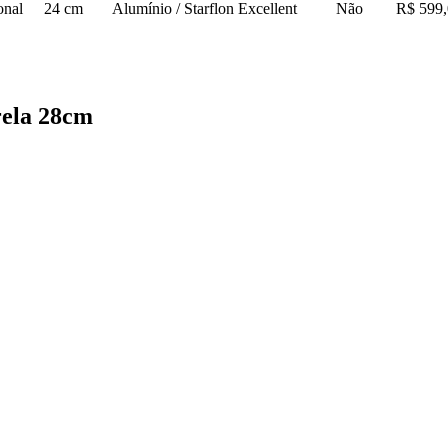
onal
24 cm
Alumínio / Starflon Excellent
Não
R$ 599
rela 28cm