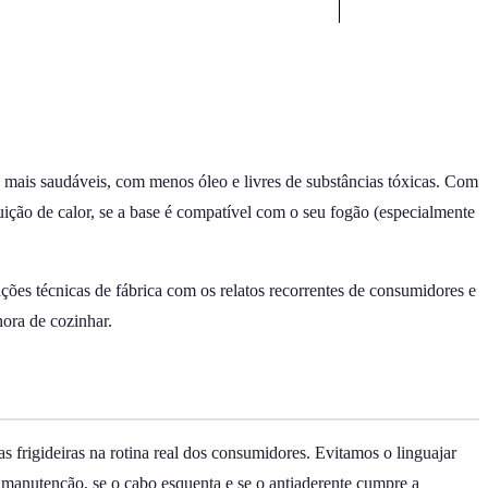
s mais saudáveis, com menos óleo e livres de substâncias tóxicas. Com
uição de calor, se a base é compatível com o seu fogão (especialmente
ções técnicas de fábrica com os relatos recorrentes de consumidores e
hora de cozinhar.
 frigideiras na rotina real dos consumidores. Evitamos o linguajar
a manutenção, se o cabo esquenta e se o antiaderente cumpre a