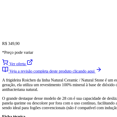
R$ 349,90
*Preço pode variar
Ver oferta
Veja a revisão completa deste produto clicando aqui
A frigideira Roichen da linha Natural Ceramic / Natural Stone é um 
geração, ela utiliza um revestimento 100% mineral à base de dióxido 
antibacteriana natural.
O grande destaque desse modelo de 28 cm é sua capacidade de deslizar
panela queime ou descolore por fora com o uso contínuo, facilitando 
sendo ideal para fogões convencionais (não é compatível com indução
Ficha técnica