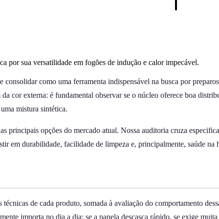
aca por sua versatilidade em fogões de indução e calor impecável.
 se consolidar como uma ferramenta indispensável na busca por preparo
 da cor externa: é fundamental observar se o núcleo oferece boa distrib
uma mistura sintética.
s principais opções do mercado atual. Nossa auditoria cruza especifica
ir em durabilidade, facilidade de limpeza e, principalmente, saúde na 
s técnicas de cada produto, somada à avaliação do comportamento dessas
mente importa no dia a dia: se a panela descasca rápido, se exige muit