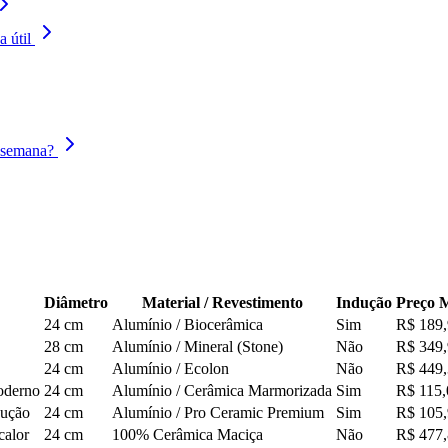
 útil
a semana?
Diâmetro
Material / Revestimento
Indução
Preço 
24 cm
Alumínio / Biocerâmica
Sim
R$ 189
28 cm
Alumínio / Mineral (Stone)
Não
R$ 349
24 cm
Alumínio / Ecolon
Não
R$ 449
moderno
24 cm
Alumínio / Cerâmica Marmorizada
Sim
R$ 115,
dução
24 cm
Alumínio / Pro Ceramic Premium
Sim
R$ 105
calor
24 cm
100% Cerâmica Maciça
Não
R$ 477