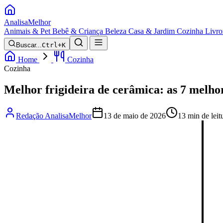
Analisa
Melhor
Animais & Pet
Bebê & Criança
Beleza
Casa & Jardim
Cozinha
Livro
Buscar...
Ctrl+K
Home
Cozinha
Cozinha
Melhor frigideira de cerâmica: as 7 melho
Redação AnalisaMelhor
13 de maio de 2026
13 min de leit