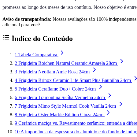
promessa ao longo dos meses de uso contínuo. Nosso objetivo é entreg
Aviso de transparência:
Nossas avaliações são 100% independentes e
adicional para você.
Índice do Conteúdo
1
Tabela Comparativa
2
Frigideira Roichen Natural Ceramic Amarela 28cm
3
Frigideira Neoflam Amie Rosa 24cm
4
Frigideira Brinox Ceramic Life Smart Plus Baunilha 24cm
5
Frigideira Ceraflame Duo+ Cobre 24cm
6
Frigideira Tramontina Sicília Vermelha 24cm
7
Frigideira Mimo Style Marmol Cook Vanilla 24cm
8
Frigideira Oster Marble Edition Cinza 24cm
9
Cerâmica maciça vs. Revestimento cerâmico: entenda a difer
10
A importância da espessura do alumínio e do fundo de indu