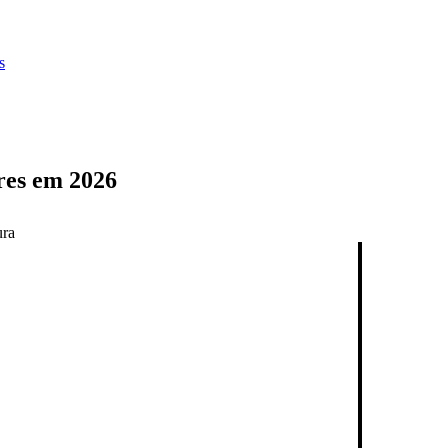
s
res em 2026
ura