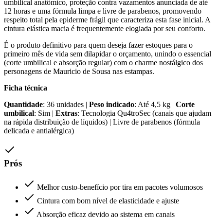
umbilical anatômico, proteção contra vazamentos anunciada de até
12 horas e uma fórmula limpa e livre de parabenos, promovendo
respeito total pela epiderme frágil que caracteriza esta fase inicial. A
cintura elástica macia é frequentemente elogiada por seu conforto.
É o produto definitivo para quem deseja fazer estoques para o
primeiro mês de vida sem dilapidar o orçamento, unindo o essencial
(corte umbilical e absorção regular) com o charme nostálgico dos
personagens de Mauricio de Sousa nas estampas.
Ficha técnica
Quantidade
: 36 unidades |
Peso indicado
: Até 4,5 kg |
Corte
umbilical
: Sim |
Extras
: Tecnologia Qu4troSec (canais que ajudam
na rápida distribuição de líquidos) | Livre de parabenos (fórmula
delicada e antialérgica)
Prós
Melhor custo-benefício por tira em pacotes volumosos
Cintura com bom nível de elasticidade e ajuste
Absorção eficaz devido ao sistema em canais