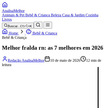
Analisa
Melhor
Animais & Pet
Bebê & Criança
Beleza
Casa & Jardim
Cozinha
Livros
Buscar...
Ctrl+K
Home
Bebê & Criança
Bebê & Criança
Melhor fralda rn: as 7 melhores em 2026
Redação AnalisaMelhor
10 de maio de 2026
12 min de
leitura