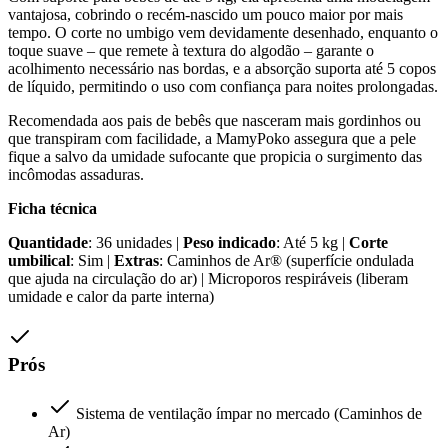
vantajosa, cobrindo o recém-nascido um pouco maior por mais
tempo. O corte no umbigo vem devidamente desenhado, enquanto o
toque suave – que remete à textura do algodão – garante o
acolhimento necessário nas bordas, e a absorção suporta até 5 copos
de líquido, permitindo o uso com confiança para noites prolongadas.
Recomendada aos pais de bebês que nasceram mais gordinhos ou
que transpiram com facilidade, a MamyPoko assegura que a pele
fique a salvo da umidade sufocante que propicia o surgimento das
incômodas assaduras.
Ficha técnica
Quantidade
: 36 unidades |
Peso indicado
: Até 5 kg |
Corte
umbilical
: Sim |
Extras
: Caminhos de Ar® (superfície ondulada
que ajuda na circulação do ar) | Microporos respiráveis (liberam
umidade e calor da parte interna)
Prós
Sistema de ventilação ímpar no mercado (Caminhos de
Ar)