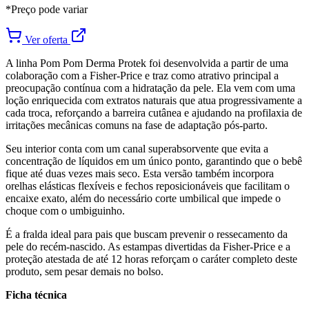
*Preço pode variar
Ver oferta
A linha Pom Pom Derma Protek foi desenvolvida a partir de uma
colaboração com a Fisher-Price e traz como atrativo principal a
preocupação contínua com a hidratação da pele. Ela vem com uma
loção enriquecida com extratos naturais que atua progressivamente a
cada troca, reforçando a barreira cutânea e ajudando na profilaxia de
irritações mecânicas comuns na fase de adaptação pós-parto.
Seu interior conta com um canal superabsorvente que evita a
concentração de líquidos em um único ponto, garantindo que o bebê
fique até duas vezes mais seco. Esta versão também incorpora
orelhas elásticas flexíveis e fechos reposicionáveis que facilitam o
encaixe exato, além do necessário corte umbilical que impede o
choque com o umbiguinho.
É a fralda ideal para pais que buscam prevenir o ressecamento da
pele do recém-nascido. As estampas divertidas da Fisher-Price e a
proteção atestada de até 12 horas reforçam o caráter completo deste
produto, sem pesar demais no bolso.
Ficha técnica