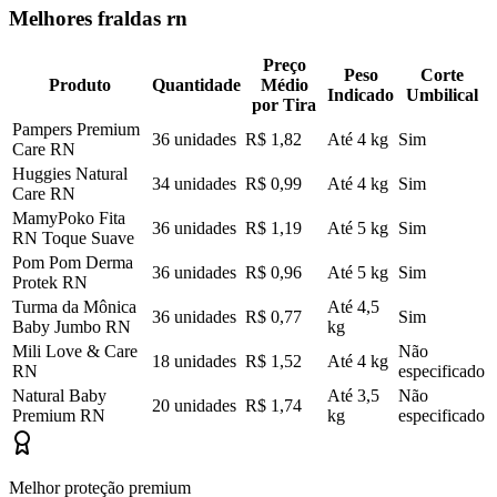
Melhores fraldas rn
Preço
Peso
Corte
Produto
Quantidade
Médio
Indicado
Umbilical
por Tira
Pampers Premium
36 unidades
R$ 1,82
Até 4 kg
Sim
Care RN
Huggies Natural
34 unidades
R$ 0,99
Até 4 kg
Sim
Care RN
MamyPoko Fita
36 unidades
R$ 1,19
Até 5 kg
Sim
RN Toque Suave
Pom Pom Derma
36 unidades
R$ 0,96
Até 5 kg
Sim
Protek RN
Turma da Mônica
Até 4,5
36 unidades
R$ 0,77
Sim
Baby Jumbo RN
kg
Mili Love & Care
Não
18 unidades
R$ 1,52
Até 4 kg
RN
especificado
Natural Baby
Até 3,5
Não
20 unidades
R$ 1,74
Premium RN
kg
especificado
Melhor proteção premium