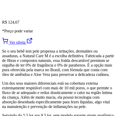
R$ 124,67
*Preço pode variar
Ver oferta
Se o seu bebê tem pele propensa a irritações, dermatites ou
assaduras, a Natural Care M é a escolha definitiva. Fabricada a partir
de fibras e compostos naturais, essa fralda descartável premium se
orgulha de ter 0% de fragrância e 0% de parabenos. É a opção mais
pura oferecida pela marca no Brasil, com fórmula que conta com
óleo de amêndoa e Aloe Vera para preservar a delicadeza cutânea.
Um dos seus maiores diferenciais está na cobertura externa
extremamente respirável com mais de 10 mil poros, o que permite o
fluxo de ar adequado e reduz drasticamente o calor na região íntima
da criança. Além de muito macia, ela possui tecnologia com
absorção desenhada especificamente para fezes líquidas, algo vital
na manutenção e prevenção de inflamações na pele.
Servindo do 5,5 kg aos 9,5 kg, este modelo garante ajuste anatômico