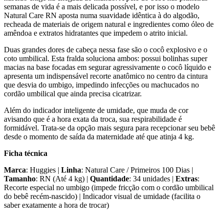
semanas de vida é a mais delicada possível, e por isso o modelo
Natural Care RN aposta numa suavidade idêntica à do algodão,
recheada de materiais de origem natural e ingredientes como óleo de
amêndoa e extratos hidratantes que impedem o atrito inicial.
Duas grandes dores de cabeça nessa fase são o cocô explosivo e o
coto umbilical. Esta fralda soluciona ambos: possui bolinhas super
macias na base focadas em segurar agressivamente o cocô líquido e
apresenta um indispensável recorte anatômico no centro da cintura
que desvia do umbigo, impedindo infecções ou machucados no
cordão umbilical que ainda precisa cicatrizar.
Além do indicador inteligente de umidade, que muda de cor
avisando que é a hora exata da troca, sua respirabilidade é
formidável. Trata-se da opção mais segura para recepcionar seu bebê
desde o momento de saída da maternidade até que atinja 4 kg.
Ficha técnica
Marca
: Huggies |
Linha
: Natural Care / Primeiros 100 Dias |
Tamanho
: RN (Até 4 kg) |
Quantidade
: 34 unidades |
Extras
:
Recorte especial no umbigo (impede fricção com o cordão umbilical
do bebê recém-nascido) | Indicador visual de umidade (facilita o
saber exatamente a hora de trocar)