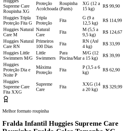
Huggies
Proteção
Roupinha
XG (12 a
Supreme Care
R$ 99,90
Acolchoada
(Pants)
15 kg)
Roupinha XG
Huggies Tripla
Tripla
G (9 a
Fita
R$ 114,99
Proteção Fita G
Proteção
12,5 kg)
Huggies Natural
Natural
M (5,5 a
Fita
R$ 124,67
Care M
Care
9,5 kg)
Huggies Natural
Primeiros
RN (Até
Fita
R$ 33,99
Care RN
100 Dias
4 kg)
Huggies Little
Little
Para
M/G (12
R$ 39,99
Swimmers M/G
Swimmers
Piscina/Mar
a 15 kg)
Huggies
Máxima
P (3,5 a 6
Proteção Dia e
Fita
R$ 62,90
Proteção
kg)
Noite P
Huggies
Supreme
XXG (14
Supreme Care
Fita
R$ 329,99
Care
a 20 kg)
Fita XXG
Melhor formato roupinha
Fralda Infantil Huggies Supreme Care