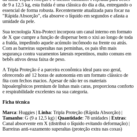
de 9 a 12,5 kg, esta fralda é uma clássica do dia a dia, entregando o
essencial de forma robusta. Recentemente atualizada para focar na
"Rápida Absorção", ela absorve o líquido em segundos e afasta a
umidade da pele.
Sua tecnologia Xtra-Protect incorpora um canal interno em formato
de X que cumpre a função de dispersar bem o xixi ao longo de toda
a fralda, impedindo aquele acúmulo incômodo na frente ou atrás.
Com as barreiras superaltas nas perninhas, os pais têm mais
segurança contra vazamentos laterais repentinos, muito comuns em
bebês ativos dessa faixa de peso.
A Tripla Proteção é a parceira econômica ideal para uso geral,
oferecendo até 12 horas de autonomia em um formato clássico de
fita com fechos macios. Apesar de não ter os materiais
hipoalergênicos premium de linhas mais caras, proporciona conforto
e respirabilidade excelentes na sua categoria.
Ficha técnica
Marca
: Huggies |
Linha
: Tripla Proteção (Rápida Absorção) |
Tamanho
: G (9 a 12,5 kg) |
Quantidade
: 78 unidades |
Extras
:
Canal absorvente em X (distribui o líquido evitando deformação) |
Barreiras anti-vazamento superaltas (proteção extra nas coxas)