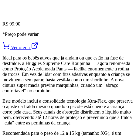
R$ 99,90
*Preço pode variar
Ver oferta
Ideal para os bebês ativos que já andam ou que estão na fase de
desfralde, a Huggies Supreme Care Roupinha — agora renomeada
como Proteção Acolchoada Pants — facilita enormemente a rotina
de trocas. Em vez de lidar com fitas adesivas enquanto a criança se
movimenta sem parar, basta vesti-la como um shortinho. A nova
cintura super macia previne marquinhas, criando um "abraço
confortável" no corpinho.
Este modelo inclui a consolidada tecnologia Xtra-Flex, que preserva
o ajuste da fralda mesmo quando o pacote está cheio e a criança
corre pela casa. Seus canais de absorção distribuem o líquido muito
bem, oferecendo até 12 horas de proteção e prevenindo que a fralda
"caia" entre as perninhas da criança.
Recomendada para o peso de 12 a 15 kg (tamanho XG), é um