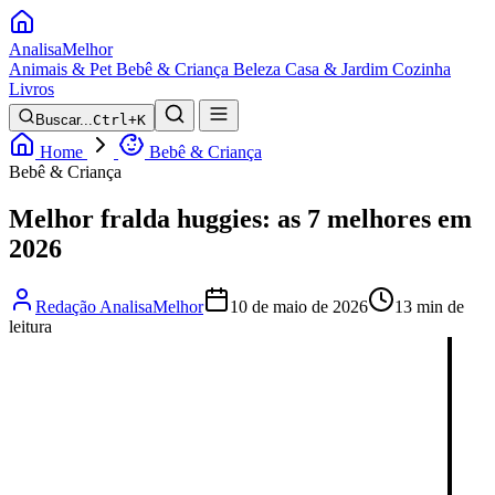
Analisa
Melhor
Animais & Pet
Bebê & Criança
Beleza
Casa & Jardim
Cozinha
Livros
Buscar...
Ctrl+K
Home
Bebê & Criança
Bebê & Criança
Melhor fralda huggies: as 7 melhores em
2026
Redação AnalisaMelhor
10 de maio de 2026
13 min de
leitura