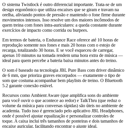
O sistema Twistlock é outro diferencial importante. Trata-se de um
design ergonômico que utiliza encaixes que se giram e travam na
orelha, aliviando pontos de pressão e mantendo o fone firme durante
movimentos intensos. Isso resolve um dos maiores incômodos de
quem treina com fones intra-auriculares: a queda constante durante
exercícios de impacto como corrida ou burpees.
Em termos de bateria, o Endurance Race oferece até 10 horas de
reprodução somente nos fones e mais 20 horas com o estojo de
recarga, totalizando 30 horas. E se você esqueceu de carregar,
apenas 10 minutos na tomada rendem uma hora extra de música —
ideal para quem percebe a bateria baixa minutos antes do treino.
O som é baseado na tecnologia JBL Pure Bass com driver dinâmico
de 6 mm, que prioriza graves encorpados — exatamente o tipo de
som que costuma acompanhar bem playlists de treino. O Bluetooth
5.2 garante conexão estável.
Recursos como Ambient Aware (que amplifica sons do ambiente
para você ouvir o que acontece ao redor) e TalkThru (que reduz o
volume da música para conversas rápidas) são úteis no ambiente de
academia. Tudo isso é gerenciado pelo aplicativo JBL Headphones,
onde é possível ajustar equalização e personalizar controles de
toque. A caixa inclui três tamanhos de ponteiras e dois tamanhos de
encaixe auricular, facilitando encontrar o ajuste ideal.