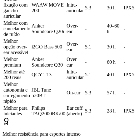
fixação com
WAAW MOVE
Intra-
5.3
30 h
IPX5
gancho
200
auricular
auricular
Melhor com
Anker
Over-
40–60
cancelamento
-
-
Soundcore Q20i
ear
h
de ruído
Melhor
Over-
opção over-
i2GO Bass 500
5.1
30 h
-
ear
ear acessível
Melhor
Anker
Over-
-
60 h
-
premium
Soundcore Q30
ear
Melhor até
Intra-
QCY T13
5.1
40 h
IPX5
200 reais
auricular
Melhor
autonomia e
JBL Tune
On-ear
5.3
57 h
-
carregamento
520BT
rápido
Melhor para
Philips
Ear cuff
5.3
28 h
IPX5
iniciantes
TAQ2000BK/00
(aberto)
Melhor resistência para esportes intenso