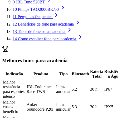
9
JBL Tune 520BT
10
Philips TAQ2000BK/00
11
Perguntas frequentes
12
Benefícios de fone para academia
13
Tipos de fone para academia
14
Como escolher fone para academia
Melhores fones para academia
Bateria
Resistê
Indicação
Produto
Tipo
Bluetooth
Total
à Ág
Melhor
resistência
JBL Endurance
Intra-
5.2
30 h
IP67
para esportes
Race TWS
auricular
intenso
Melhor
Anker
Intra-
custo-
5.3
30 h
IPX5
Soundcore P20i
auricular
benefício
Melhor