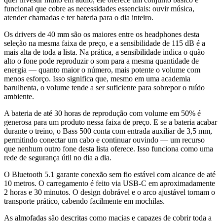
funcional que cobre as necessidades essenciais: ouvir música,
atender chamadas e ter bateria para o dia inteiro.
Os drivers de 40 mm são os maiores entre os headphones desta
seleção na mesma faixa de preço, e a sensibilidade de 115 dB é a
mais alta de toda a lista. Na prática, a sensibilidade indica o quão
alto o fone pode reproduzir o som para a mesma quantidade de
energia — quanto maior o número, mais potente o volume com
menos esforço. Isso significa que, mesmo em uma academia
barulhenta, o volume tende a ser suficiente para sobrepor o ruído
ambiente.
A bateria de até 30 horas de reprodução com volume em 50% é
generosa para um produto nessa faixa de preço. E se a bateria acabar
durante o treino, o Bass 500 conta com entrada auxiliar de 3,5 mm,
permitindo conectar um cabo e continuar ouvindo — um recurso
que nenhum outro fone desta lista oferece. Isso funciona como uma
rede de segurança útil no dia a dia.
O Bluetooth 5.1 garante conexão sem fio estável com alcance de até
10 metros. O carregamento é feito via USB-C em aproximadamente
2 horas e 30 minutos. O design dobrável e o arco ajustável tornam o
transporte prático, cabendo facilmente em mochilas.
As almofadas são descritas como macias e capazes de cobrir toda a