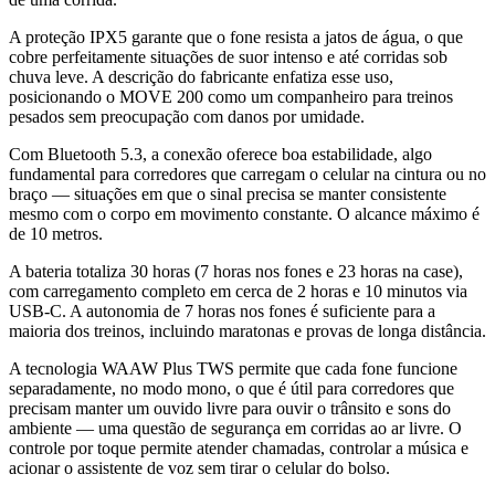
A proteção IPX5 garante que o fone resista a jatos de água, o que
cobre perfeitamente situações de suor intenso e até corridas sob
chuva leve. A descrição do fabricante enfatiza esse uso,
posicionando o MOVE 200 como um companheiro para treinos
pesados sem preocupação com danos por umidade.
Com Bluetooth 5.3, a conexão oferece boa estabilidade, algo
fundamental para corredores que carregam o celular na cintura ou no
braço — situações em que o sinal precisa se manter consistente
mesmo com o corpo em movimento constante. O alcance máximo é
de 10 metros.
A bateria totaliza 30 horas (7 horas nos fones e 23 horas na case),
com carregamento completo em cerca de 2 horas e 10 minutos via
USB-C. A autonomia de 7 horas nos fones é suficiente para a
maioria dos treinos, incluindo maratonas e provas de longa distância.
A tecnologia WAAW Plus TWS permite que cada fone funcione
separadamente, no modo mono, o que é útil para corredores que
precisam manter um ouvido livre para ouvir o trânsito e sons do
ambiente — uma questão de segurança em corridas ao ar livre. O
controle por toque permite atender chamadas, controlar a música e
acionar o assistente de voz sem tirar o celular do bolso.