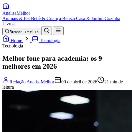
Analisa
Melhor
Animais & Pet
Bebê & Criança
Beleza
Casa & Jardim
Cozinha
Livros
Buscar...
Ctrl+K
Home
Tecnologia
Tecnologia
Melhor fone para academia: os 9
melhores em 2026
Redação AnalisaMelhor
09 de abril de 2026
21 min de
leitura