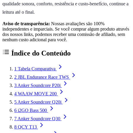
qualidade sonora, conforto, resistência e custo-benefício, continue a
leitura até o final.
Aviso de transparência:
Nossas avaliações são 100%
independentes e imparciais. Se você comprar algum produto através
dos nossos links, podemos receber uma comissão de afiliado, sem
nenhum custo adicional para você.
Índice do Conteúdo
1
Tabela Comparativa
2
JBL Endurance Race TWS
3
Anker Soundcore P20i
4
WAAW MOVE 200
5
Anker Soundcore Q20i
6
i2GO Bass 500
7
Anker Soundcore Q30
8
QCY T13