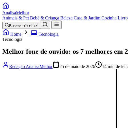
Analisa
Melhor
Animais & Pet
Bebê & Criança
Beleza
Casa & Jardim
Cozinha
Livro
Buscar...
Ctrl+K
Home
Tecnologia
Tecnologia
Melhor fone de ouvido: os 7 melhores em 
Redação AnalisaMelhor
25 de maio de 2026
14 min de leit