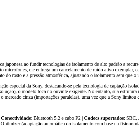
nesa ao fundir tecnologias de isolamento de alto padrão a recursos 
 microfones, ele entrega um cancelamento de ruído ativo exemplar, cap
o do rosto e a pressão atmosférica, ajustando o isolamento sem que o us
ão especial da Sony, destacando-se pela tecnologia de captação isola
lução), o modelo foca no ouvinte exigente. No entanto, sua estrutura
 mercado cinza (importações paralelas), uma vez que a Sony limitou co
|
Conectividade
: Bluetooth 5.2 e cabo P2 |
Codecs suportados
: SBC,
 Optimizer (adaptação automática do isolamento com base na fisionomi