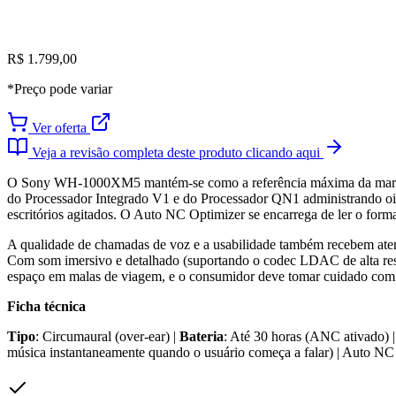
R$ 1.799,00
*Preço pode variar
Ver oferta
Veja a revisão completa deste produto clicando aqui
O Sony WH-1000XM5 mantém-se como a referência máxima da marca japo
do Processador Integrado V1 e do Processador QN1 administrando oito
escritórios agitados. O Auto NC Optimizer se encarrega de ler o format
A qualidade de chamadas de voz e a usabilidade também recebem atenç
Com som imersivo e detalhado (suportando o codec LDAC de alta reso
espaço em malas de viagem, e o consumidor deve tomar cuidado com o
Ficha técnica
Tipo
: Circumaural (over-ear) |
Bateria
: Até 30 horas (ANC ativado) 
música instantaneamente quando o usuário começa a falar) | Auto NC