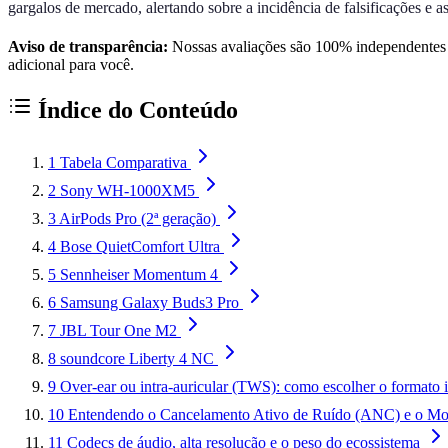
gargalos de mercado, alertando sobre a incidência de falsificações e a
Aviso de transparência:
Nossas avaliações são 100% independentes e
adicional para você.
Índice do Conteúdo
1
Tabela Comparativa
2
Sony WH-1000XM5
3
AirPods Pro (2ª geração)
4
Bose QuietComfort Ultra
5
Sennheiser Momentum 4
6
Samsung Galaxy Buds3 Pro
7
JBL Tour One M2
8
soundcore Liberty 4 NC
9
Over-ear ou intra-auricular (TWS): como escolher o formato 
10
Entendendo o Cancelamento Ativo de Ruído (ANC) e o M
11
Codecs de áudio, alta resolução e o peso do ecossistema