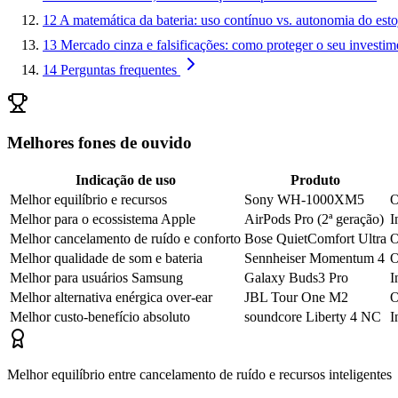
12
A matemática da bateria: uso contínuo vs. autonomia do esto
13
Mercado cinza e falsificações: como proteger o seu investim
14
Perguntas frequentes
Melhores fones de ouvido
Indicação de uso
Produto
Melhor equilíbrio e recursos
Sony WH-1000XM5
O
Melhor para o ecossistema Apple
AirPods Pro (2ª geração)
I
Melhor cancelamento de ruído e conforto
Bose QuietComfort Ultra
O
Melhor qualidade de som e bateria
Sennheiser Momentum 4
O
Melhor para usuários Samsung
Galaxy Buds3 Pro
I
Melhor alternativa enérgica over-ear
JBL Tour One M2
O
Melhor custo-benefício absoluto
soundcore Liberty 4 NC
I
Melhor equilíbrio entre cancelamento de ruído e recursos inteligentes