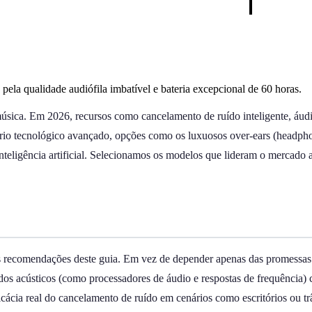
la qualidade audiófila imbatível e bateria excepcional de 60 horas.
úsica. Em 2026, recursos como cancelamento de ruído inteligente, áudio
nário tecnológico avançado, opções como os luxuosos over-ears (headpho
eligência artificial. Selecionamos os modelos que lideram o mercado at
r as recomendações deste guia. Em vez de depender apenas das promessa
dados acústicos (como processadores de áudio e respostas de frequência
ácia real do cancelamento de ruído em cenários como escritórios ou trân