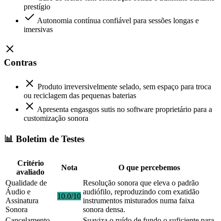
prestígio
Autonomia contínua confiável para sessões longas e
imersivas
Contras
Produto irreversivelmente selado, sem espaço para troca
ou reciclagem das pequenas baterias
Apresenta engasgos sutis no software proprietário para a
customização sonora
📊 Boletim de Testes
Critério
Nota
O que percebemos
avaliado
Qualidade de
Resolução sonora que eleva o padrão
Áudio e
audiófilo, reproduzindo com exatidão
10.0/10
Assinatura
instrumentos misturados numa faixa
Sonora
sonora densa.
Cancelamento
Suaviza o ruído de fundo o suficiente para