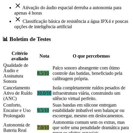
Ativação do áudio espacial derruba a autonomia para
apenas 4 horas
Classificação básica de resistência a água IPX4 e poucas
opções de inteligência artificial
📊 Boletim de Testes
Critério
Nota
O que percebemos
avaliado
Qualidade de
Palco sonoro abrangente com ótimo
Áudio e
8.5/10
controle das batidas, beneficiado pela
Assinatura
calibragem própria.
Sonora
Cancelamento
Isola completamente ruídos pesados de
Ativo de Ruído
10.0/10
infraestrutura viária, construindo um
(ANC)
silêncio virtual perfeito.
Conforto,
Suas bandas em silicone entregam
Encaixe e Uso
9.5/10
estabilidade imbatível sem balançar ou
Prolongado
escorregar, mesmo em deslocamentos.
Autonomia comum sem os extras, mas
Autonomia de
7.0/10
que sofre uma penalidade dramática para
Bateria Real
gerar os efeitos espaciais.