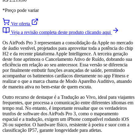
*Preço pode variar
Ver oferta
Veja a revisão completa deste produto clicando aqui
Os AirPods Pro 3 representam a consolidação da Apple no mercado
de áudio vestível, projetados para aproveitar toda a potência do chip
H2 e da recente plataforma Apple Intelligence. A terceira geração
deste fone aprimora o Cancelamento Ativo de Ruído, dobrando sua
eficiência em relação ao seu antecessor. Essa versão se diferencia
por finalmente embutir funções avançadas de saúde, permitindo
acompanhar os batimentos cardíacos diretamente no app Fitness e
realizar o que a marca chama de Modo Aparelho Auditivo, atuando
de maneira ativa no bem-estar de quem escuta.
Outro recurso de destaque é a Tradução ao Vivo, ideal para viajantes
frequentes, que processa a comunicação entre diferentes idiomas em
tempo real. No entanto, é importante ressaltar que os verdadeiros
trunfos de software dos AirPods Pro 3, como o mapeamento
espacial e a tradução, exigem um iPhone compatível rodando iOS
26 ou superior. O hardware físico, resistente à poeira e suor com a
classificação IP57, garante longevidade para atletas.