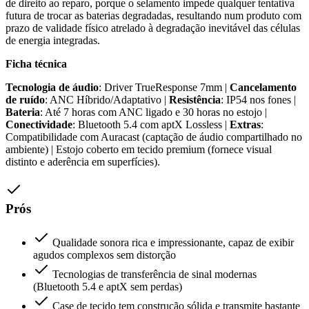
de direito ao reparo, porque o selamento impede qualquer tentativa
futura de trocar as baterias degradadas, resultando num produto com
prazo de validade físico atrelado à degradação inevitável das células
de energia integradas.
Ficha técnica
Tecnologia de áudio
: Driver TrueResponse 7mm |
Cancelamento
de ruído
: ANC Híbrido/Adaptativo |
Resistência
: IP54 nos fones |
Bateria
: Até 7 horas com ANC ligado e 30 horas no estojo |
Conectividade
: Bluetooth 5.4 com aptX Lossless |
Extras
:
Compatibilidade com Auracast (captação de áudio compartilhado no
ambiente) | Estojo coberto em tecido premium (fornece visual
distinto e aderência em superfícies).
Prós
Qualidade sonora rica e impressionante, capaz de exibir
agudos complexos sem distorção
Tecnologias de transferência de sinal modernas
(Bluetooth 5.4 e aptX sem perdas)
Case de tecido tem construção sólida e transmite bastante