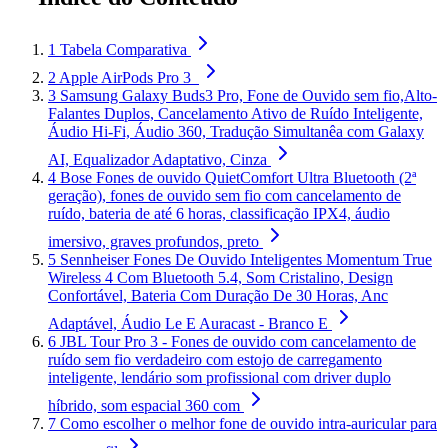
1
Tabela Comparativa
2
Apple AirPods Pro 3 ​​​​​​​
3
Samsung Galaxy Buds3 Pro, Fone de Ouvido sem fio,Alto-
Falantes Duplos, Cancelamento Ativo de Ruído Inteligente,
Áudio Hi-Fi, Áudio 360, Tradução Simultanêa com Galaxy
AI, Equalizador Adaptativo, Cinza
4
Bose Fones de ouvido QuietComfort Ultra Bluetooth (2ª
geração), fones de ouvido sem fio com cancelamento de
ruído, bateria de até 6 horas, classificação IPX4, áudio
imersivo, graves profundos, preto
5
Sennheiser Fones De Ouvido Inteligentes Momentum True
Wireless 4 Com Bluetooth 5.4, Som Cristalino, Design
Confortável, Bateria Com Duração De 30 Horas, Anc
Adaptável, Áudio Le E Auracast - Branco E
6
JBL Tour Pro 3 - Fones de ouvido com cancelamento de
ruído sem fio verdadeiro com estojo de carregamento
inteligente, lendário som profissional com driver duplo
híbrido, som espacial 360 com
7
Como escolher o melhor fone de ouvido intra-auricular para