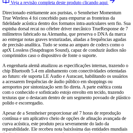
Veja a revisão completa deste produto clicando aqui
Direcionado estritamente aos puristas, o Sennheiser Momentum
True Wireless 4 foi concebido para empurrar as fronteiras da
fidelidade acústica dentro dos formatos intra-auriculares sem fio. Sua
espinha dorsal recai no célebre driver mecânico TrueResponse de 7
milímetros fabricado na Alemanha, que preserva o DNA da marca
ao entregar notas graves texturizadas, aliadas a frequências agudas
de precisão analítica. Tudo se soma ao amparo de codecs como o
aptX Lossless (Snapdragon Sound), capaz de conduzir áudios não
comprimidos caso o dispositivo de fonte o suporte.
A engenharia alemã atualizou as especificações internas, trazendo o
chip Bluetooth 5.4 em alinhamento com conectividades orientadas
ao futuro: ele suporta LE Audio e Auracast, habilitando os usuários
a acessarem frequências de áudio público em shoppings ou
aeroportos por sintonização sem fio direta. A parte estética conta
com o conhecido e sofisticado estojo envolto em tecido, trazendo
texturas que o destacam dentro de um segmento povoado de plástico
polido e escorregadio.
Apesar de a Sennheiser proporcionar até 7 horas de reprodução
contínua e um aplicativo cheio de opções de afinação avançada de
curva acústica, este produto peca severamente do lado da
reparabilidade. Ele recebeu nota baixíssima das entidades mundiais