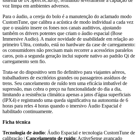
sistema de IA
SpeechClarity
, refinando severamente a captação de
voz limpa em ambientes adversos.
Para o áudio, a cereja do bolo é a manutenção do aclamado modo
CustomTune, que calibra a acústica de modo individual a cada vez
que o usuário insere os fones nos canais auditivos, ajustando
também os drivers potentes que criam o áudio espacial (Bose
Immersive Audio). A maior novidade de usabilidade em relação ao
primeiro Ultra, contudo, está no hardware da case de carregamento:
os consumidores não precisam mais recorrer a acessórios paralelos
caros, pois a segunda geração inclui suporte nativo ao padrão Qi de
carregamento sem fio.
Trata-se do dispositivo sem fio definitivo para viajantes aéreos,
trabalhadores de escritórios grandes ou passageiros assíduos de
trens. Seu cancelamento de ruído tem uma eficácia imbatível de
supressão, mas cobra o preço na funcionalidade do dia a dia,
limitando a resistência climática apenas a jatos d'água superficiais
(IPX4) e registrando uma queda significativa na autonomia de 6
horas para reles 4 horas quando o imersivo Áudio Espacial é
habilitado continuamente.
Ficha técnica
Tecnologia de áudio
: Áudio Espacial e tecnologia CustomTune de
calibração |
Cancelamento de ruído
: ActiveSense avançado