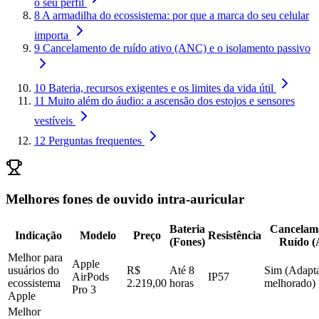
o seu perfil
8
A armadilha do ecossistema: por que a marca do seu celular
importa
9
Cancelamento de ruído ativo (ANC) e o isolamento passivo
10
Bateria, recursos exigentes e os limites da vida útil
11
Muito além do áudio: a ascensão dos estojos e sensores
vestíveis
12
Perguntas frequentes
Melhores fones de ouvido intra-auricular
Bateria
Cancelam
Indicação
Modelo
Preço
Resistência
(Fones)
Ruído 
Melhor para
Apple
usuários do
R$
Até 8
Sim (Adapta
AirPods
IP57
ecossistema
2.219,00
horas
melhorado)
Pro 3
Apple
Melhor