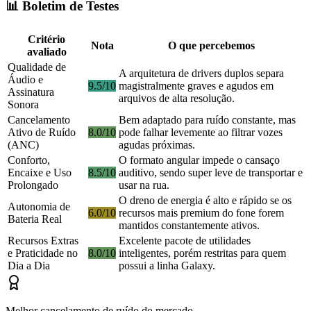
📊 Boletim de Testes
Critério
Nota
O que percebemos
avaliado
Qualidade de
A arquitetura de drivers duplos separa
Áudio e
9.5/10
magistralmente graves e agudos em
Assinatura
arquivos de alta resolução.
Sonora
Cancelamento
Bem adaptado para ruído constante, mas
Ativo de Ruído
8.0/10
pode falhar levemente ao filtrar vozes
(ANC)
agudas próximas.
Conforto,
O formato angular impede o cansaço
Encaixe e Uso
8.5/10
auditivo, sendo super leve de transportar e
Prolongado
usar na rua.
O dreno de energia é alto e rápido se os
Autonomia de
6.0/10
recursos mais premium do fone forem
Bateria Real
mantidos constantemente ativos.
Recursos Extras
Excelente pacote de utilidades
e Praticidade no
8.0/10
inteligentes, porém restritas para quem
Dia a Dia
possui a linha Galaxy.
Melhor cancelamento de ruído do mercado