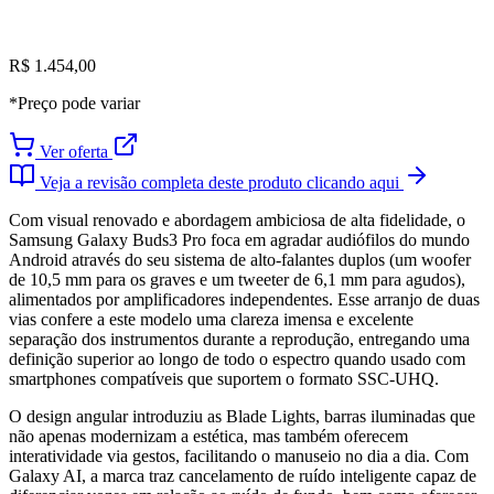
R$ 1.454,00
*Preço pode variar
Ver oferta
Veja a revisão completa deste produto clicando aqui
Com visual renovado e abordagem ambiciosa de alta fidelidade, o
Samsung Galaxy Buds3 Pro foca em agradar audiófilos do mundo
Android através do seu sistema de alto-falantes duplos (um woofer
de 10,5 mm para os graves e um tweeter de 6,1 mm para agudos),
alimentados por amplificadores independentes. Esse arranjo de duas
vias confere a este modelo uma clareza imensa e excelente
separação dos instrumentos durante a reprodução, entregando uma
definição superior ao longo de todo o espectro quando usado com
smartphones compatíveis que suportem o formato SSC-UHQ.
O design angular introduziu as Blade Lights, barras iluminadas que
não apenas modernizam a estética, mas também oferecem
interatividade via gestos, facilitando o manuseio no dia a dia. Com
Galaxy AI, a marca traz cancelamento de ruído inteligente capaz de