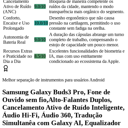
Cancelamento
Bloqueia de maneira competente os
Ativo de Ruído
9.0/10
ruídos da cidade, mantendo o modo
(ANC)
transparência mais orgânico do segmento.
Conforto,
Desenho ergonômico que não causa
Encaixe e Uso
10.0/10
pressão na cartilagem, permitindo o uso
Prolongado
constante sem fadiga na orelha.
A duração das cápsulas abrange um turno
Autonomia de
9.0/10
completo de trabalho, compensando o
Bateria Real
estojo de capacidade um pouco menor.
Recursos Extras
Excelentes funcionalidades de biometria e
e Praticidade no
8.5/10
IA, mas com uso estritamente
Dia a Dia
condicionado ao ecossistema da Apple.
Melhor separação de instrumentos para usuários Android
Samsung Galaxy Buds3 Pro, Fone de
Ouvido sem fio,Alto-Falantes Duplos,
Cancelamento Ativo de Ruído Inteligente,
Áudio Hi-Fi, Áudio 360, Tradução
Simultanêa com Galaxy AI, Equalizador