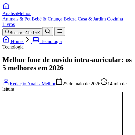
Analisa
Melhor
Animais & Pet
Bebê & Criança
Beleza
Casa & Jardim
Cozinha
Livros
Buscar...
Ctrl+K
Home
Tecnologia
Tecnologia
Melhor fone de ouvido intra-auricular: os
5 melhores em 2026
Redação AnalisaMelhor
25 de maio de 2026
14 min de
leitura