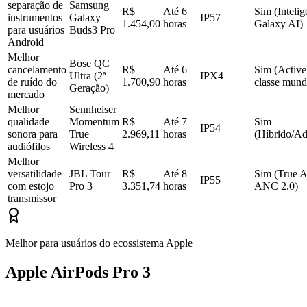
separação de
Samsung
R$
Até 6
Sim (Inteli
instrumentos
Galaxy
IP57
1.454,00
horas
Galaxy AI)
para usuários
Buds3 Pro
Android
Melhor
Bose QC
cancelamento
R$
Até 6
Sim (Active
Ultra (2ª
IPX4
de ruído do
1.700,90
horas
classe mund
Geração)
mercado
Melhor
Sennheiser
qualidade
Momentum
R$
Até 7
Sim
IP54
sonora para
True
2.969,11
horas
(Híbrido/Ad
audiófilos
Wireless 4
Melhor
versatilidade
JBL Tour
R$
Até 8
Sim (True A
IP55
com estojo
Pro 3
3.351,74
horas
ANC 2.0)
transmissor
Melhor para usuários do ecossistema Apple
Apple AirPods Pro 3 ​​​​​​​