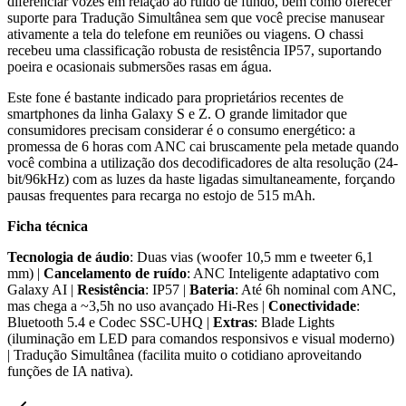
diferenciar vozes em relação ao ruído de fundo, bem como oferecer
suporte para Tradução Simultânea sem que você precise manusear
ativamente a tela do telefone em reuniões ou viagens. O chassi
recebeu uma classificação robusta de resistência IP57, suportando
poeira e ocasionais submersões rasas em água.
Este fone é bastante indicado para proprietários recentes de
smartphones da linha Galaxy S e Z. O grande limitador que
consumidores precisam considerar é o consumo energético: a
promessa de 6 horas com ANC cai bruscamente pela metade quando
você combina a utilização dos decodificadores de alta resolução (24-
bit/96kHz) com as luzes da haste ligadas simultaneamente, forçando
pausas frequentes para recarga no estojo de 515 mAh.
Ficha técnica
Tecnologia de áudio
: Duas vias (woofer 10,5 mm e tweeter 6,1
mm) |
Cancelamento de ruído
: ANC Inteligente adaptativo com
Galaxy AI |
Resistência
: IP57 |
Bateria
: Até 6h nominal com ANC,
mas chega a ~3,5h no uso avançado Hi-Res |
Conectividade
:
Bluetooth 5.4 e Codec SSC-UHQ |
Extras
: Blade Lights
(iluminação em LED para comandos responsivos e visual moderno)
| Tradução Simultânea (facilita muito o cotidiano aproveitando
funções de IA nativa).